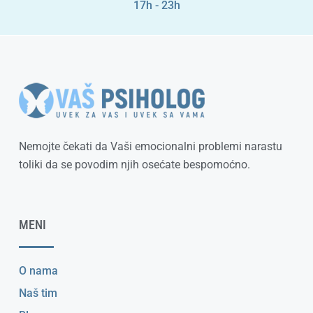
17h - 23h
Nemojte čekati da Vaši emocionalni problemi narastu
toliki da se povodim njih osećate bespomoćno.
MENI
O nama
Naš tim