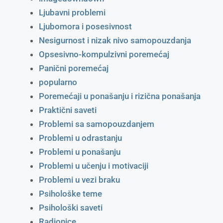
Ljubavni problemi
Ljubomora i posesivnost
Nesigurnost i nizak nivo samopouzdanja
Opsesivno-kompulzivni poremećaj
Panični poremećaj
popularno
Poremećaji u ponašanju i rizična ponašanja
Praktični saveti
Problemi sa samopouzdanjem
Problemi u odrastanju
Problemi u ponašanju
Problemi u učenju i motivaciji
Problemi u vezi braku
Psihološke teme
Psihološki saveti
Radionice