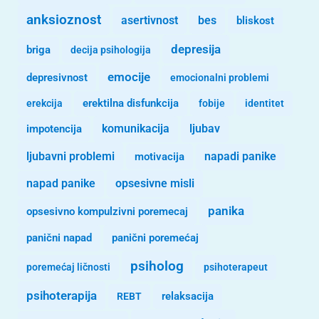
anksioznost
asertivnost
bes
bliskost
depresija
briga
decija psihologija
emocije
depresivnost
emocionalni problemi
erekcija
erektilna disfunkcija
fobije
identitet
komunikacija
ljubav
impotencija
ljubavni problemi
motivacija
napadi panike
opsesivne misli
napad panike
panika
opsesivno kompulzivni poremecaj
panični napad
panični poremećaj
psiholog
poremećaj ličnosti
psihoterapeut
psihoterapija
REBT
relaksacija