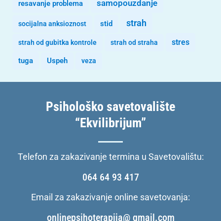
samopouzdanje
resavanje problema
strah
stid
socijalna anksioznost
stres
strah od gubitka kontrole
strah od straha
tuga
Uspeh
veza
Psihološko savetovalište
“Ekvilibrijum”
Telefon za zakazivanje termina u Savetovalištu:
064 64 93 417
Email za zakazivanje online savetovanja:
onlinepsihoterapija@ gmail.com