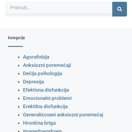
Претрага
Kategorije
Agorafobija
Anksiozni poremećaji
Dečija psihologija
Depresija
Efektivna disfunkcija
Emocionalni problemi
Erektilna disfunkcija
Generalizovani anksiozni poremećaj
Hronična briga
imagedowndown