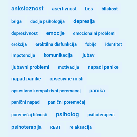
anksioznost
asertivnost
bes
bliskost
depresija
briga
decija psihologija
emocije
depresivnost
emocionalni problemi
erekcija
erektilna disfunkcija
fobije
identitet
komunikacija
ljubav
impotencija
ljubavni problemi
motivacija
napadi panike
opsesivne misli
napad panike
panika
opsesivno kompulzivni poremecaj
panični napad
panični poremećaj
psiholog
poremećaj ličnosti
psihoterapeut
psihoterapija
REBT
relaksacija