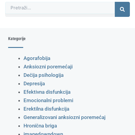
Претрага
Kategorije
Agorafobija
Anksiozni poremećaji
Dečija psihologija
Depresija
Efektivna disfunkcija
Emocionalni problemi
Erektilna disfunkcija
Generalizovani anksiozni poremećaj
Hronična briga
imagedowndown