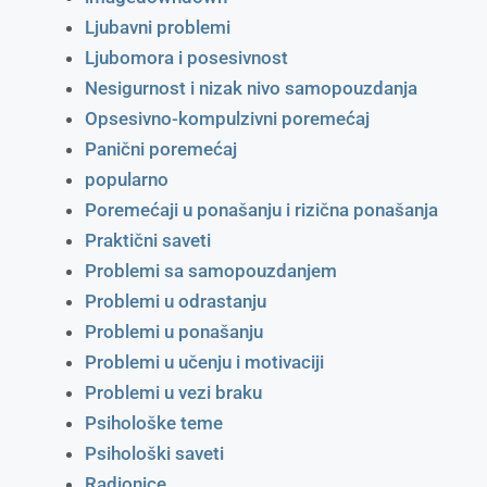
Ljubavni problemi
Ljubomora i posesivnost
Nesigurnost i nizak nivo samopouzdanja
Opsesivno-kompulzivni poremećaj
Panični poremećaj
popularno
Poremećaji u ponašanju i rizična ponašanja
Praktični saveti
Problemi sa samopouzdanjem
Problemi u odrastanju
Problemi u ponašanju
Problemi u učenju i motivaciji
Problemi u vezi braku
Psihološke teme
Psihološki saveti
Radionice