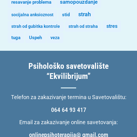
samopouzdanje
resavanje problema
strah
stid
socijalna anksioznost
stres
strah od gubitka kontrole
strah od straha
tuga
Uspeh
veza
Psihološko savetovalište
“Ekvilibrijum”
Telefon za zakazivanje termina u Savetovalištu:
064 64 93 417
Email za zakazivanje online savetovanja:
onlinepsihoterapija@ gmail.com