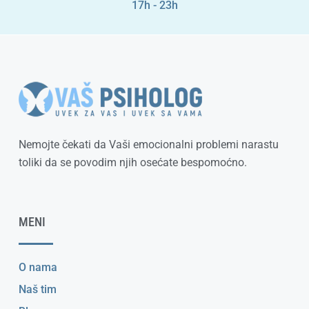
17h - 23h
Nemojte čekati da Vaši emocionalni problemi narastu
toliki da se povodim njih osećate bespomoćno.
MENI
O nama
Naš tim