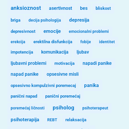
anksioznost
asertivnost
bes
bliskost
depresija
briga
decija psihologija
emocije
depresivnost
emocionalni problemi
erekcija
erektilna disfunkcija
fobije
identitet
komunikacija
ljubav
impotencija
ljubavni problemi
motivacija
napadi panike
opsesivne misli
napad panike
panika
opsesivno kompulzivni poremecaj
panični napad
panični poremećaj
psiholog
poremećaj ličnosti
psihoterapeut
psihoterapija
REBT
relaksacija