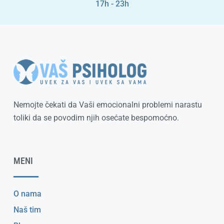
17h - 23h
Nemojte čekati da Vaši emocionalni problemi narastu
toliki da se povodim njih osećate bespomoćno.
MENI
O nama
Naš tim