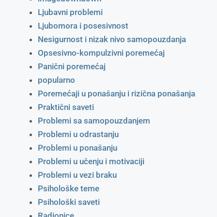
Ljubavni problemi
Ljubomora i posesivnost
Nesigurnost i nizak nivo samopouzdanja
Opsesivno-kompulzivni poremećaj
Panični poremećaj
popularno
Poremećaji u ponašanju i rizična ponašanja
Praktični saveti
Problemi sa samopouzdanjem
Problemi u odrastanju
Problemi u ponašanju
Problemi u učenju i motivaciji
Problemi u vezi braku
Psihološke teme
Psihološki saveti
Radionice