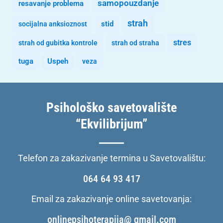
samopouzdanje
resavanje problema
strah
stid
socijalna anksioznost
stres
strah od gubitka kontrole
strah od straha
tuga
Uspeh
veza
Psihološko savetovalište
“Ekvilibrijum”
Telefon za zakazivanje termina u Savetovalištu:
064 64 93 417
Email za zakazivanje online savetovanja:
onlinepsihoterapija@ gmail.com