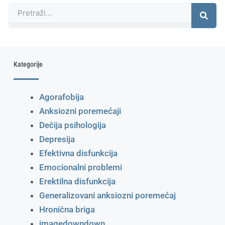
Претрага
Kategorije
Agorafobija
Anksiozni poremećaji
Dečija psihologija
Depresija
Efektivna disfunkcija
Emocionalni problemi
Erektilna disfunkcija
Generalizovani anksiozni poremećaj
Hronična briga
imagedowndown