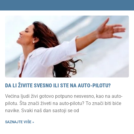
DA LI ŽIVITE SVESNO ILI STE NA AUTO-PILOTU?
Većina ljudi živi gotovo potpuno nesvesno, kao na auto-
pilotu. Šta znači živeti na auto-pilotu? To znači biti biće
navike. Svaki naš dan sastoji se od
SAZNAJTE VIŠE »