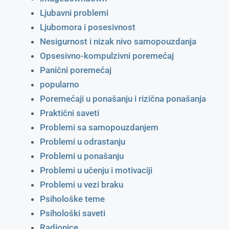
Ljubavni problemi
Ljubomora i posesivnost
Nesigurnost i nizak nivo samopouzdanja
Opsesivno-kompulzivni poremećaj
Panični poremećaj
popularno
Poremećaji u ponašanju i rizična ponašanja
Praktični saveti
Problemi sa samopouzdanjem
Problemi u odrastanju
Problemi u ponašanju
Problemi u učenju i motivaciji
Problemi u vezi braku
Psihološke teme
Psihološki saveti
Radionice