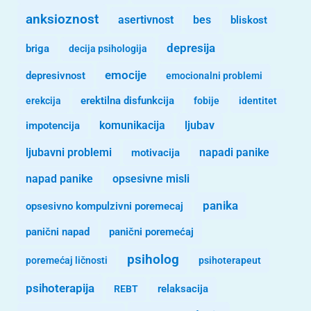
anksioznost
asertivnost
bes
bliskost
depresija
briga
decija psihologija
emocije
depresivnost
emocionalni problemi
erekcija
erektilna disfunkcija
fobije
identitet
komunikacija
ljubav
impotencija
ljubavni problemi
motivacija
napadi panike
opsesivne misli
napad panike
panika
opsesivno kompulzivni poremecaj
panični napad
panični poremećaj
psiholog
poremećaj ličnosti
psihoterapeut
psihoterapija
REBT
relaksacija