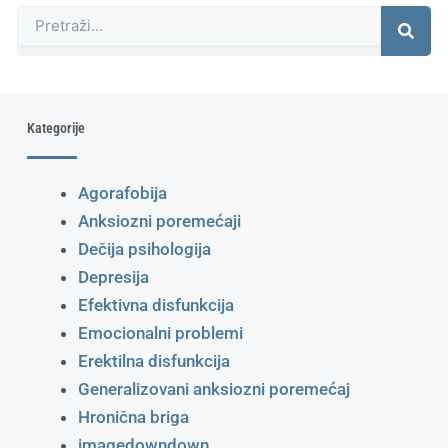
Претрага
Kategorije
Agorafobija
Anksiozni poremećaji
Dečija psihologija
Depresija
Efektivna disfunkcija
Emocionalni problemi
Erektilna disfunkcija
Generalizovani anksiozni poremećaj
Hronična briga
imagedowndown