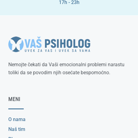
17h - 23h
Nemojte čekati da Vaši emocionalni problemi narastu
toliki da se povodim njih osećate bespomoćno.
MENI
O nama
Naš tim