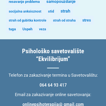
samopouzdanje
resavanje problema
strah
stid
socijalna anksioznost
stres
strah od gubitka kontrole
strah od straha
tuga
Uspeh
veza
Psihološko savetovalište
“Ekvilibrijum”
Telefon za zakazivanje termina u Savetovalištu:
064 64 93 417
Email za zakazivanje online savetovanja:
onlinepsihoterapija@ gmail.com