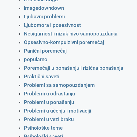
imagedowndown
Ljubavni problemi
Ljubomora i posesivnost
Nesigurnost i nizak nivo samopouzdanja
Opsesivno-kompulzivni poremećaj
Panični poremećaj
popularno
Poremećaji u ponašanju i rizična ponašanja
Praktični saveti
Problemi sa samopouzdanjem
Problemi u odrastanju
Problemi u ponašanju
Problemi u učenju i motivaciji
Problemi u vezi braku
Psihološke teme
Psihološki saveti