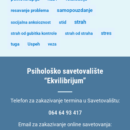
samopouzdanje
resavanje problema
strah
stid
socijalna anksioznost
stres
strah od gubitka kontrole
strah od straha
tuga
Uspeh
veza
Psihološko savetovalište
“Ekvilibrijum”
Telefon za zakazivanje termina u Savetovalištu:
064 64 93 417
Email za zakazivanje online savetovanja: