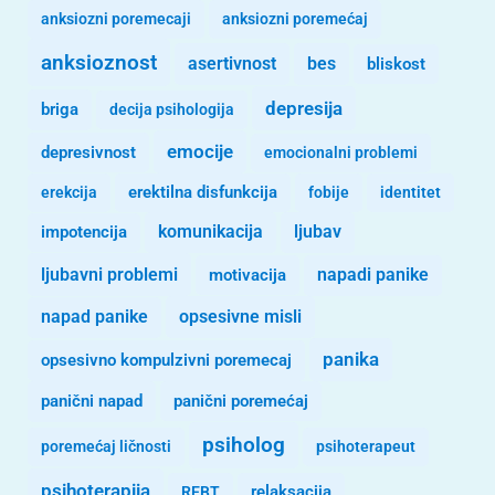
anksiozni poremecaji
anksiozni poremećaj
anksioznost
asertivnost
bes
bliskost
depresija
briga
decija psihologija
emocije
depresivnost
emocionalni problemi
erekcija
erektilna disfunkcija
fobije
identitet
komunikacija
ljubav
impotencija
ljubavni problemi
motivacija
napadi panike
opsesivne misli
napad panike
panika
opsesivno kompulzivni poremecaj
panični napad
panični poremećaj
psiholog
poremećaj ličnosti
psihoterapeut
psihoterapija
REBT
relaksacija