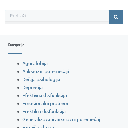
Претрага
Kategorije
Agorafobija
Anksiozni poremećaji
Dečija psihologija
Depresija
Efektivna disfunkcija
Emocionalni problemi
Erektilna disfunkcija
Generalizovani anksiozni poremećaj
Hronična briga