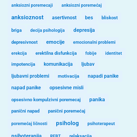
anksiozni poremecaji
anksiozni poremećaj
anksioznost
asertivnost
bes
bliskost
depresija
briga
decija psihologija
emocije
depresivnost
emocionalni problemi
erekcija
erektilna disfunkcija
fobije
identitet
komunikacija
ljubav
impotencija
ljubavni problemi
motivacija
napadi panike
opsesivne misli
napad panike
panika
opsesivno kompulzivni poremecaj
panični napad
panični poremećaj
psiholog
poremećaj ličnosti
psihoterapeut
psihoterapija
REBT
relaksacija