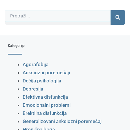
Претрага
Kategorije
Agorafobija
Anksiozni poremećaji
Dečija psihologija
Depresija
Efektivna disfunkcija
Emocionalni problemi
Erektilna disfunkcija
Generalizovani anksiozni poremećaj
Hronična briga