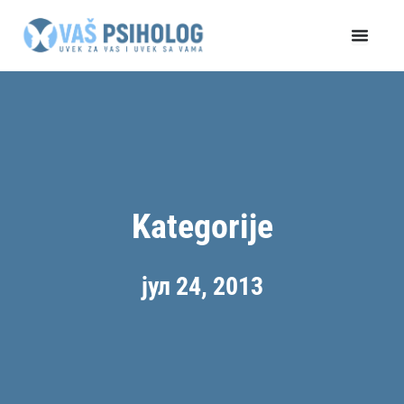
Пређи
на
садржај
Kategorije
јул 24, 2013