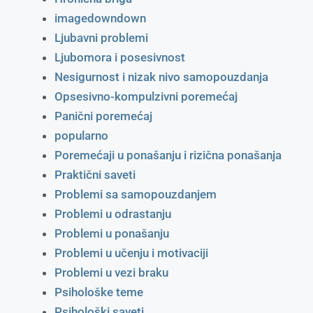
imagedowndown
Ljubavni problemi
Ljubomora i posesivnost
Nesigurnost i nizak nivo samopouzdanja
Opsesivno-kompulzivni poremećaj
Panični poremećaj
popularno
Poremećaji u ponašanju i rizična ponašanja
Praktični saveti
Problemi sa samopouzdanjem
Problemi u odrastanju
Problemi u ponašanju
Problemi u učenju i motivaciji
Problemi u vezi braku
Psihološke teme
Psihološki saveti