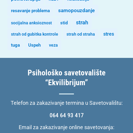
samopouzdanje
resavanje problema
strah
stid
socijalna anksioznost
stres
strah od gubitka kontrole
strah od straha
tuga
Uspeh
veza
Psihološko savetovalište
“Ekvilibrijum”
Telefon za zakazivanje termina u Savetovalištu:
064 64 93 417
Email za zakazivanje online savetovanja: