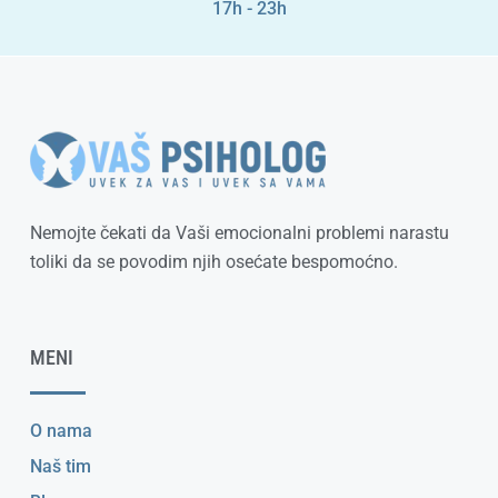
17h - 23h
Nemojte čekati da Vaši emocionalni problemi narastu
toliki da se povodim njih osećate bespomoćno.
MENI
O nama
Naš tim