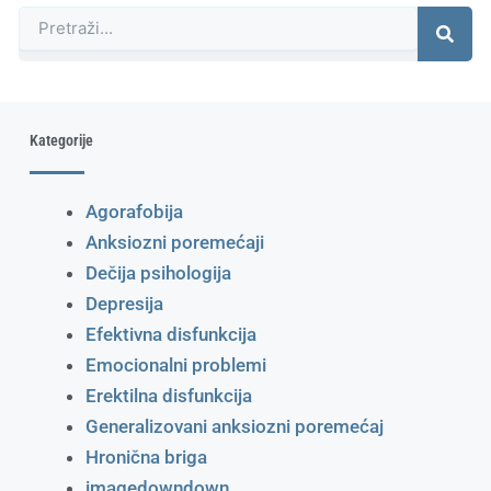
Претрага
Kategorije
Agorafobija
Anksiozni poremećaji
Dečija psihologija
Depresija
Efektivna disfunkcija
Emocionalni problemi
Erektilna disfunkcija
Generalizovani anksiozni poremećaj
Hronična briga
imagedowndown