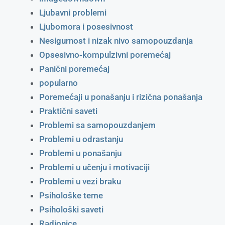
Ljubavni problemi
Ljubomora i posesivnost
Nesigurnost i nizak nivo samopouzdanja
Opsesivno-kompulzivni poremećaj
Panični poremećaj
popularno
Poremećaji u ponašanju i rizična ponašanja
Praktični saveti
Problemi sa samopouzdanjem
Problemi u odrastanju
Problemi u ponašanju
Problemi u učenju i motivaciji
Problemi u vezi braku
Psihološke teme
Psihološki saveti
Radionice