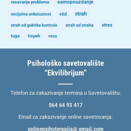
samopouzdanje
resavanje problema
strah
stid
socijalna anksioznost
stres
strah od gubitka kontrole
strah od straha
tuga
Uspeh
veza
Psihološko savetovalište
“Ekvilibrijum”
Telefon za zakazivanje termina u Savetovalištu:
064 64 93 417
Email za zakazivanje online savetovanja:
onlinepsihoterapija@ gmail.com