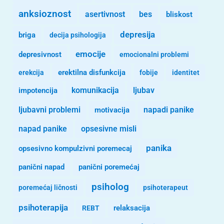
anksioznost
asertivnost
bes
bliskost
depresija
briga
decija psihologija
emocije
depresivnost
emocionalni problemi
erekcija
erektilna disfunkcija
fobije
identitet
komunikacija
ljubav
impotencija
ljubavni problemi
motivacija
napadi panike
opsesivne misli
napad panike
panika
opsesivno kompulzivni poremecaj
panični napad
panični poremećaj
psiholog
poremećaj ličnosti
psihoterapeut
psihoterapija
REBT
relaksacija