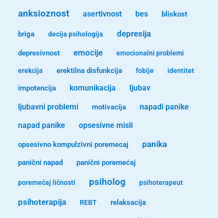
anksioznost
asertivnost
bes
bliskost
depresija
briga
decija psihologija
emocije
depresivnost
emocionalni problemi
erekcija
erektilna disfunkcija
fobije
identitet
komunikacija
ljubav
impotencija
ljubavni problemi
motivacija
napadi panike
opsesivne misli
napad panike
panika
opsesivno kompulzivni poremecaj
panični napad
panični poremećaj
psiholog
poremećaj ličnosti
psihoterapeut
psihoterapija
REBT
relaksacija