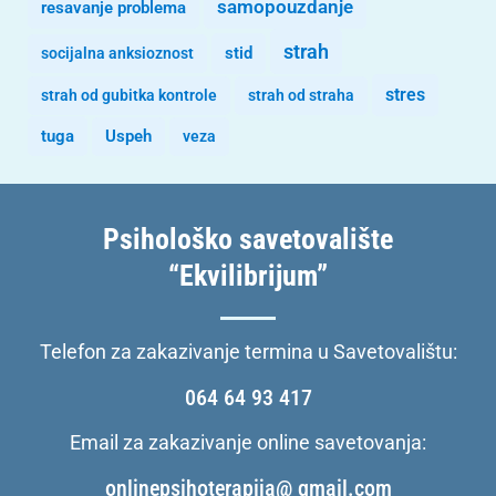
samopouzdanje
resavanje problema
strah
stid
socijalna anksioznost
stres
strah od gubitka kontrole
strah od straha
tuga
Uspeh
veza
Psihološko savetovalište
“Ekvilibrijum”
Telefon za zakazivanje termina u Savetovalištu:
064 64 93 417
Email za zakazivanje online savetovanja:
onlinepsihoterapija@ gmail.com