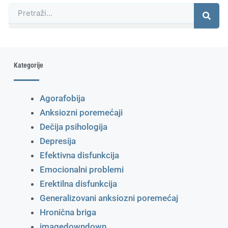
Претрага
Kategorije
Agorafobija
Anksiozni poremećaji
Dečija psihologija
Depresija
Efektivna disfunkcija
Emocionalni problemi
Erektilna disfunkcija
Generalizovani anksiozni poremećaj
Hronična briga
imagedowndown