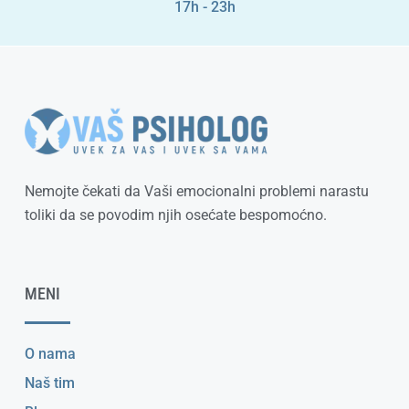
17h - 23h
Nemojte čekati da Vaši emocionalni problemi narastu
toliki da se povodim njih osećate bespomoćno.
MENI
O nama
Naš tim