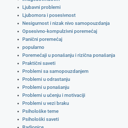
Ljubavni problemi
Ljubomora i posesivnost
Nesigurnost i nizak nivo samopouzdanja
Opsesivno-kompulzivni poremećaj
Panični poremećaj
popularno
Poremećaji u ponašanju i rizična ponašanja
Praktični saveti
Problemi sa samopouzdanjem
Problemi u odrastanju
Problemi u ponašanju
Problemi u učenju i motivaciji
Problemi u vezi braku
Psihološke teme
Psihološki saveti
Radionice