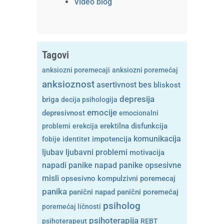
Video blog
Tagovi
anksiozni poremecaji
anksiozni poremećaj
anksioznost
asertivnost
bes
bliskost
depresija
briga
decija psihologija
emocije
depresivnost
emocionalni
problemi
erekcija
erektilna disfunkcija
komunikacija
fobije
identitet
impotencija
ljubavni problemi
ljubav
motivacija
opsesivne
napadi panike
napad panike
misli
opsesivno kompulzivni poremecaj
panika
panični napad
panični poremećaj
psiholog
poremećaj ličnosti
psihoterapija
psihoterapeut
REBT