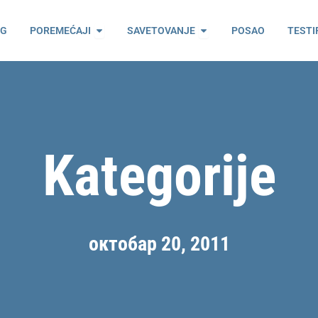
ama
Open Poremećaji
Open Savetovanje
OG
POREMEĆAJI
SAVETOVANJE
POSAO
TESTI
Kategorije
октобар 20, 2011