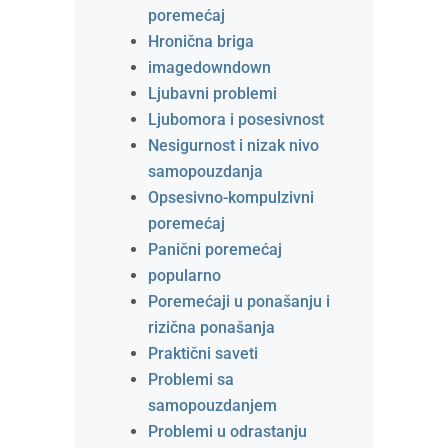
poremećaj
Hronična briga
imagedowndown
Ljubavni problemi
Ljubomora i posesivnost
Nesigurnost i nizak nivo
samopouzdanja
Opsesivno-kompulzivni
poremećaj
Panični poremećaj
popularno
Poremećaji u ponašanju i
rizična ponašanja
Praktični saveti
Problemi sa
samopouzdanjem
Problemi u odrastanju