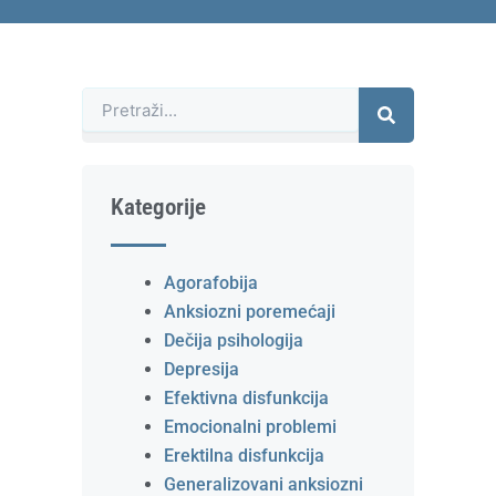
Претрага
Kategorije
Agorafobija
Anksiozni poremećaji
Dečija psihologija
Depresija
Efektivna disfunkcija
Emocionalni problemi
Erektilna disfunkcija
Generalizovani anksiozni