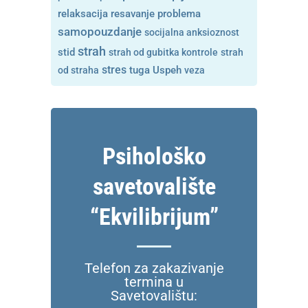
resavanje problema
relaksacija
samopouzdanje
socijalna anksioznost
strah
stid
strah od gubitka kontrole
strah
stres
tuga
od straha
Uspeh
veza
Psihološko
savetovalište
“Ekvilibrijum”
Telefon za zakazivanje
termina u
Savetovalištu: