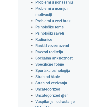
Problemi u ponašanju
Problemi u učenju i
motivaciji
Problemi u vezi braku
Psihološke teme
Psihološki saveti
Radionice
Raskid veze/razvod
Razvod roditelja
Socijalna anksioznost
Specifične fobije
Sportska psihologija
Strah od škole
Strah od vezivanja
Uncategorized
Uncategorized @sr
Vaspitanje i odrastanje