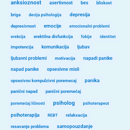
anksioznost
asertivnost
bes
bliskost
depresija
briga
decija psihologija
emocije
depresivnost
emocionalni problemi
erekcija
erektilna disfunkcija
fobije
identitet
komunikacija
ljubav
impotencija
ljubavni problemi
motivacija
napadi panike
opsesivne misli
napad panike
panika
opsesivno kompulzivni poremecaj
panični napad
panični poremećaj
psiholog
poremećaj ličnosti
psihoterapeut
psihoterapija
REBT
relaksacija
samopouzdanje
resavanje problema