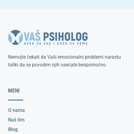
Nemojte čekati da Vaši emocionalni problemi narastu
toliki da se povodim njih osećate bespomoćno.
MENI
O nama
Naš tim
Blog