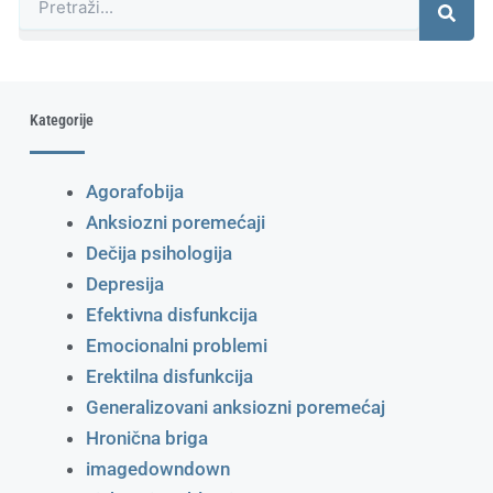
Kategorije
Agorafobija
Anksiozni poremećaji
Dečija psihologija
Depresija
Efektivna disfunkcija
Emocionalni problemi
Erektilna disfunkcija
Generalizovani anksiozni poremećaj
Hronična briga
imagedowndown