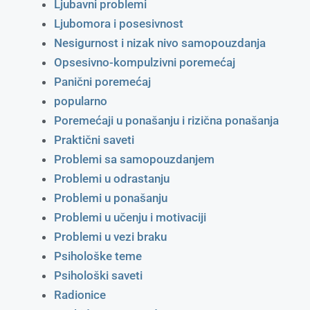
Ljubavni problemi
Ljubomora i posesivnost
Nesigurnost i nizak nivo samopouzdanja
Opsesivno-kompulzivni poremećaj
Panični poremećaj
popularno
Poremećaji u ponašanju i rizična ponašanja
Praktični saveti
Problemi sa samopouzdanjem
Problemi u odrastanju
Problemi u ponašanju
Problemi u učenju i motivaciji
Problemi u vezi braku
Psihološke teme
Psihološki saveti
Radionice