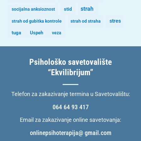
strah
stid
socijalna anksioznost
stres
strah od gubitka kontrole
strah od straha
tuga
Uspeh
veza
Psihološko savetovalište
“Ekvilibrijum”
Telefon za zakazivanje termina u Savetovalištu:
064 64 93 417
Email za zakazivanje online savetovanja:
onlinepsihoterapija@ gmail.com