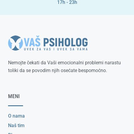
17h - 23h
Nemojte čekati da Vaši emocionalni problemi narastu
toliki da se povodim njih osećate bespomoćno.
MENI
O nama
Naš tim