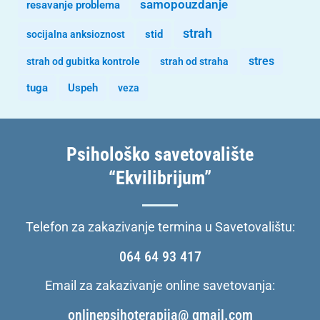
samopouzdanje
resavanje problema
strah
stid
socijalna anksioznost
stres
strah od gubitka kontrole
strah od straha
tuga
Uspeh
veza
Psihološko savetovalište
“Ekvilibrijum”
Telefon za zakazivanje termina u Savetovalištu:
064 64 93 417
Email za zakazivanje online savetovanja:
onlinepsihoterapija@ gmail.com