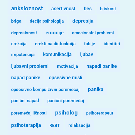
anksioznost
asertivnost
bes
bliskost
depresija
briga
decija psihologija
emocije
depresivnost
emocionalni problemi
erekcija
erektilna disfunkcija
fobije
identitet
komunikacija
ljubav
impotencija
ljubavni problemi
motivacija
napadi panike
opsesivne misli
napad panike
panika
opsesivno kompulzivni poremecaj
panični napad
panični poremećaj
psiholog
poremećaj ličnosti
psihoterapeut
psihoterapija
REBT
relaksacija