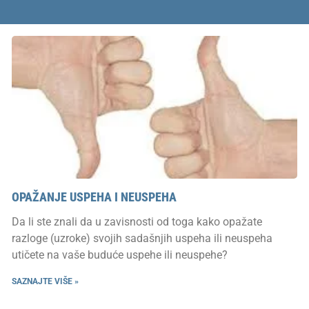
OPAŽANJE USPEHA I NEUSPEHA
Da li ste znali da u zavisnosti od toga kako opažate
razloge (uzroke) svojih sadašnjih uspeha ili neuspeha
utičete na vaše buduće uspehe ili neuspehe?
SAZNAJTE VIŠE »