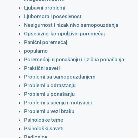
Ljubavni problemi
Ljubomora i posesivnost
Nesigurnost i nizak nivo samopouzdanja
Opsesivno-kompulzivni poremećaj
Panični poremećaj
popularno
Poremećaji u ponašanju i rizična ponašanja
Praktični saveti
Problemi sa samopouzdanjem
Problemi u odrastanju
Problemi u ponašanju
Problemi u učenju i motivaciji
Problemi u vezi braku
Psihološke teme
Psihološki saveti
Radionice