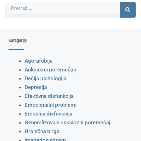
Претрага
Kategorije
Agorafobija
Anksiozni poremećaji
Dečija psihologija
Depresija
Efektivna disfunkcija
Emocionalni problemi
Erektilna disfunkcija
Generalizovani anksiozni poremećaj
Hronična briga
imagedowndown