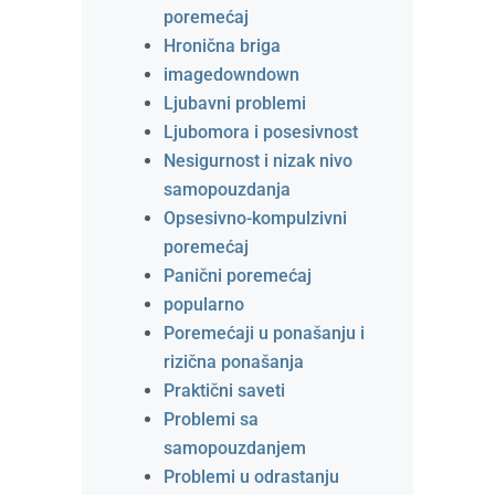
poremećaj
Hronična briga
imagedowndown
Ljubavni problemi
Ljubomora i posesivnost
Nesigurnost i nizak nivo
samopouzdanja
Opsesivno-kompulzivni
poremećaj
Panični poremećaj
popularno
Poremećaji u ponašanju i
rizična ponašanja
Praktični saveti
Problemi sa
samopouzdanjem
Problemi u odrastanju