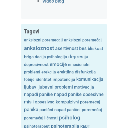
Video blog
Tagovi
anksiozni poremecaji
anksiozni poremećaj
anksioznost
asertivnost
bes
bliskost
depresija
briga
decija psihologija
emocije
depresivnost
emocionalni
problemi
erekcija
erektilna disfunkcija
komunikacija
fobije
identitet
impotencija
ljubavni problemi
ljubav
motivacija
opsesivne
napadi panike
napad panike
misli
opsesivno kompulzivni poremecaj
panika
panični napad
panični poremećaj
psiholog
poremećaj ličnosti
psihoterapija
psihoterapeut
REBT