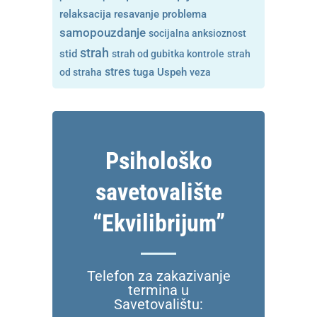
resavanje problema
relaksacija
samopouzdanje
socijalna anksioznost
strah
stid
strah od gubitka kontrole
strah
stres
tuga
od straha
Uspeh
veza
Psihološko
savetovalište
“Ekvilibrijum”
Telefon za zakazivanje
termina u
Savetovalištu: