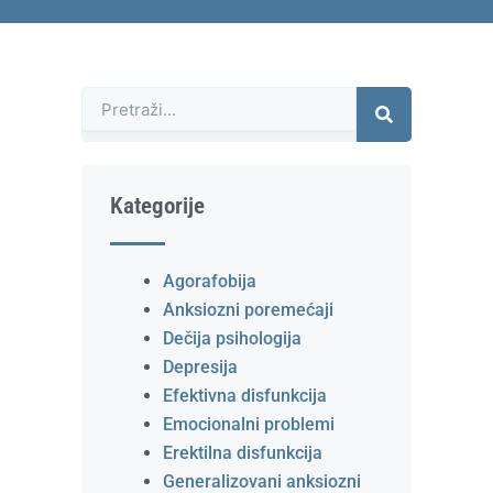
Претрага
Kategorije
Agorafobija
Anksiozni poremećaji
Dečija psihologija
Depresija
Efektivna disfunkcija
Emocionalni problemi
Erektilna disfunkcija
Generalizovani anksiozni