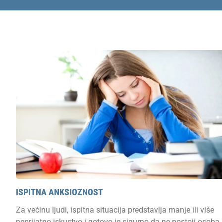
ISPITNA ANKSIOZNOST
Za većinu ljudi, ispitna situacija predstavlja manje ili više
neprijatno iskustvo i gotovo je sigurno da ne postoji osoba