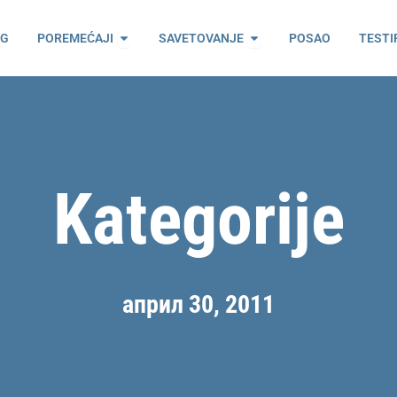
ama
Open Poremećaji
Open Savetovanje
OG
POREMEĆAJI
SAVETOVANJE
POSAO
TESTI
Kategorije
април 30, 2011