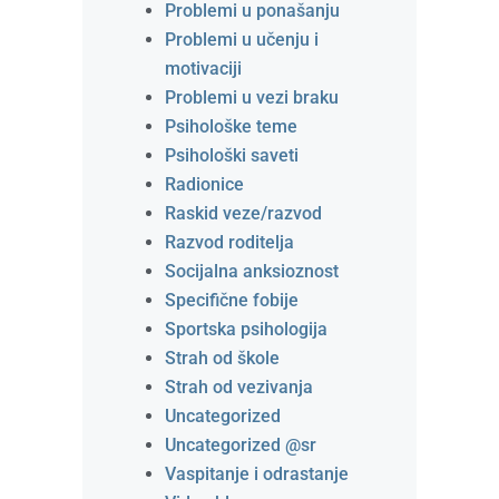
Problemi u ponašanju
Problemi u učenju i
motivaciji
Problemi u vezi braku
Psihološke teme
Psihološki saveti
Radionice
Raskid veze/razvod
Razvod roditelja
Socijalna anksioznost
Specifične fobije
Sportska psihologija
Strah od škole
Strah od vezivanja
Uncategorized
Uncategorized @sr
Vaspitanje i odrastanje