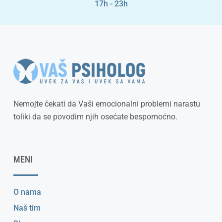
17h - 23h
Nemojte čekati da Vaši emocionalni problemi narastu
toliki da se povodim njih osećate bespomoćno.
MENI
O nama
Naš tim