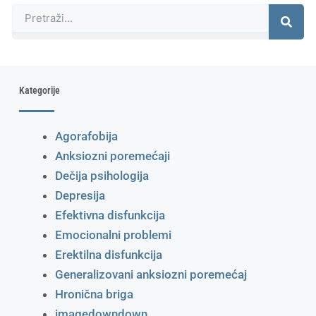
Претрага
Kategorije
Agorafobija
Anksiozni poremećaji
Dečija psihologija
Depresija
Efektivna disfunkcija
Emocionalni problemi
Erektilna disfunkcija
Generalizovani anksiozni poremećaj
Hronična briga
imagedowndown