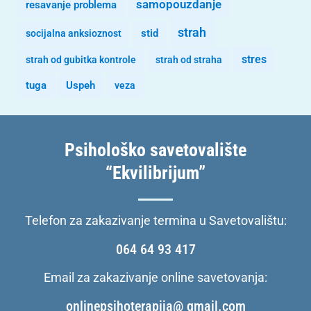
samopouzdanje
resavanje problema
strah
stid
socijalna anksioznost
stres
strah od gubitka kontrole
strah od straha
tuga
Uspeh
veza
Psihološko savetovalište
“Ekvilibrijum”
Telefon za zakazivanje termina u Savetovalištu:
064 64 93 417
Email za zakazivanje online savetovanja:
onlinepsihoterapija@ gmail.com