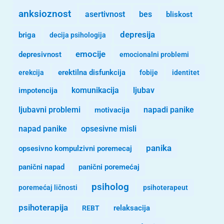
anksioznost
asertivnost
bes
bliskost
depresija
briga
decija psihologija
emocije
depresivnost
emocionalni problemi
erekcija
erektilna disfunkcija
fobije
identitet
komunikacija
ljubav
impotencija
ljubavni problemi
motivacija
napadi panike
opsesivne misli
napad panike
panika
opsesivno kompulzivni poremecaj
panični napad
panični poremećaj
psiholog
poremećaj ličnosti
psihoterapeut
psihoterapija
REBT
relaksacija