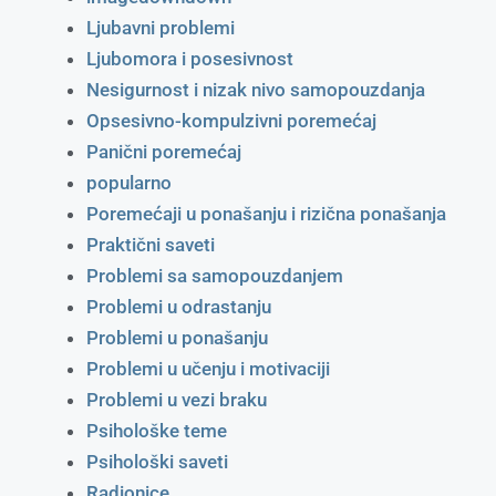
Ljubavni problemi
Ljubomora i posesivnost
Nesigurnost i nizak nivo samopouzdanja
Opsesivno-kompulzivni poremećaj
Panični poremećaj
popularno
Poremećaji u ponašanju i rizična ponašanja
Praktični saveti
Problemi sa samopouzdanjem
Problemi u odrastanju
Problemi u ponašanju
Problemi u učenju i motivaciji
Problemi u vezi braku
Psihološke teme
Psihološki saveti
Radionice