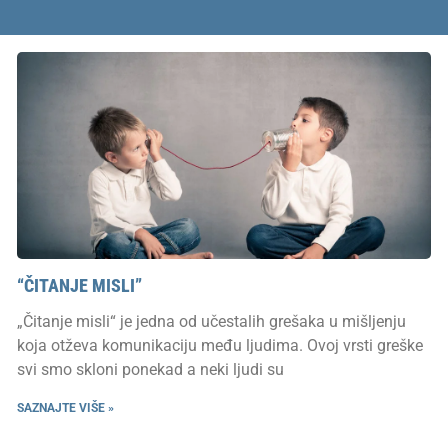
“ČITANJE MISLI”
„Čitanje misli“ je jedna od učestalih grešaka u mišljenju
koja otževa komunikaciju među ljudima. Ovoj vrsti greške
svi smo skloni ponekad a neki ljudi su
SAZNAJTE VIŠE »