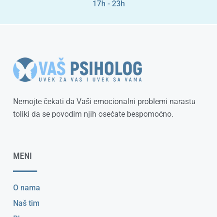
17h - 23h
Nemojte čekati da Vaši emocionalni problemi narastu
toliki da se povodim njih osećate bespomoćno.
MENI
O nama
Naš tim