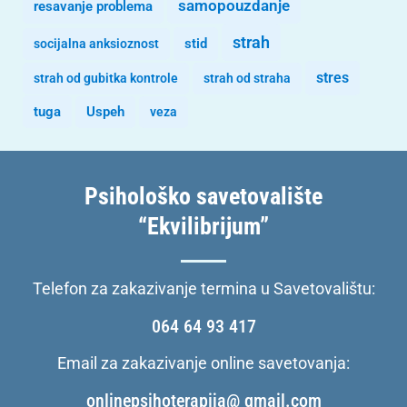
samopouzdanje
resavanje problema
strah
stid
socijalna anksioznost
stres
strah od gubitka kontrole
strah od straha
tuga
Uspeh
veza
Psihološko savetovalište
“Ekvilibrijum”
Telefon za zakazivanje termina u Savetovalištu:
064 64 93 417
Email za zakazivanje online savetovanja:
onlinepsihoterapija@ gmail.com