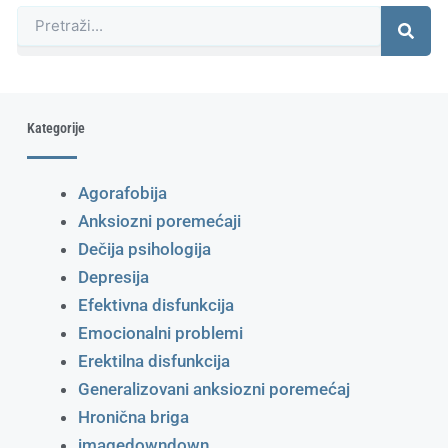
Претрага
Kategorije
Agorafobija
Anksiozni poremećaji
Dečija psihologija
Depresija
Efektivna disfunkcija
Emocionalni problemi
Erektilna disfunkcija
Generalizovani anksiozni poremećaj
Hronična briga
imagedowndown