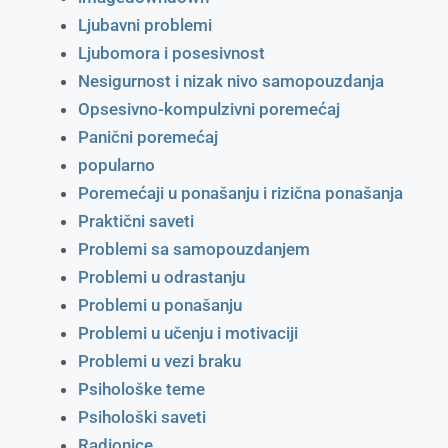
Ljubavni problemi
Ljubomora i posesivnost
Nesigurnost i nizak nivo samopouzdanja
Opsesivno-kompulzivni poremećaj
Panični poremećaj
popularno
Poremećaji u ponašanju i rizična ponašanja
Praktični saveti
Problemi sa samopouzdanjem
Problemi u odrastanju
Problemi u ponašanju
Problemi u učenju i motivaciji
Problemi u vezi braku
Psihološke teme
Psihološki saveti
Radionice