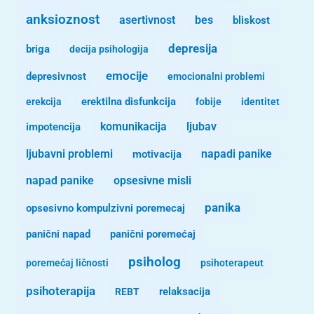
anksioznost
asertivnost
bes
bliskost
depresija
briga
decija psihologija
emocije
depresivnost
emocionalni problemi
erekcija
erektilna disfunkcija
fobije
identitet
komunikacija
ljubav
impotencija
ljubavni problemi
motivacija
napadi panike
opsesivne misli
napad panike
panika
opsesivno kompulzivni poremecaj
panični napad
panični poremećaj
psiholog
poremećaj ličnosti
psihoterapeut
psihoterapija
REBT
relaksacija