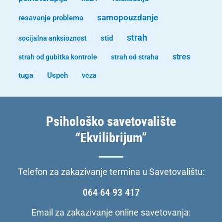
samopouzdanje
resavanje problema
strah
stid
socijalna anksioznost
stres
strah od gubitka kontrole
strah od straha
tuga
Uspeh
veza
Psihološko savetovalište
“Ekvilibrijum”
Telefon za zakazivanje termina u Savetovalištu:
064 64 93 417
Email za zakazivanje online savetovanja: