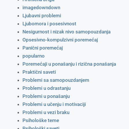
imagedowndown
Ljubavni problemi
Ljubomora i posesivnost
Nesigurnost i nizak nivo samopouzdanja
Opsesivno-kompulzivni poremećaj
Panični poremećaj
popularno
Poremećaji u ponašanju i rizična ponašanja
Praktični saveti
Problemi sa samopouzdanjem
Problemi u odrastanju
Problemi u ponašanju
Problemi u učenju i motivaciji
Problemi u vezi braku
Psihološke teme
Psihološki saveti