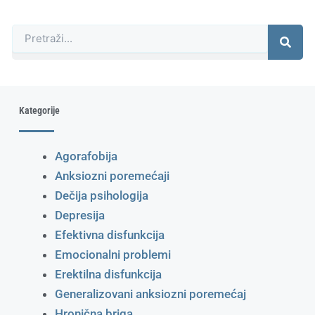
Претрага
Kategorije
Agorafobija
Anksiozni poremećaji
Dečija psihologija
Depresija
Efektivna disfunkcija
Emocionalni problemi
Erektilna disfunkcija
Generalizovani anksiozni poremećaj
Hronična briga