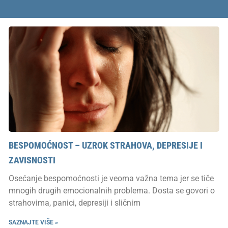
BESPOMOĆNOST – UZROK STRAHOVA, DEPRESIJE I
ZAVISNOSTI
Osećanje bespomoćnosti je veoma važna tema jer se tiče
mnogih drugih emocionalnih problema. Dosta se govori o
strahovima, panici, depresiji i sličnim
SAZNAJTE VIŠE »