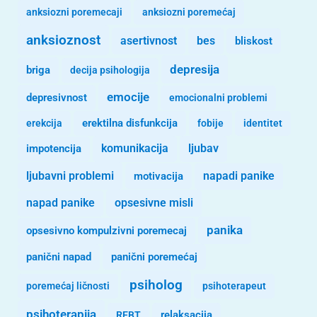
anksiozni poremecaji
anksiozni poremećaj
anksioznost
asertivnost
bes
bliskost
depresija
briga
decija psihologija
emocije
depresivnost
emocionalni problemi
erekcija
erektilna disfunkcija
fobije
identitet
komunikacija
ljubav
impotencija
ljubavni problemi
motivacija
napadi panike
opsesivne misli
napad panike
panika
opsesivno kompulzivni poremecaj
panični napad
panični poremećaj
psiholog
poremećaj ličnosti
psihoterapeut
psihoterapija
REBT
relaksacija