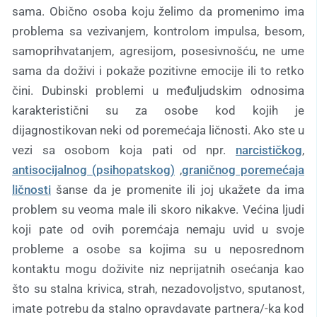
sama. Obično osoba koju želimo da promenimo ima
problema sa vezivanjem, kontrolom impulsa, besom,
samoprihvatanjem, agresijom, posesivnošću, ne ume
sama da doživi i pokaže pozitivne emocije ili to retko
čini. Dubinski problemi u međuljudskim odnosima
karakteristični su za osobe kod kojih je
dijagnostikovan neki od poremećaja ličnosti. Ako ste u
vezi sa osobom koja pati od npr.
narcističkog
,
antisocijalnog (psihopatskog)
,
graničnog poremećaja
ličnosti
šanse da je promenite ili joj ukažete da ima
problem su veoma male ili skoro nikakve. Većina ljudi
koji pate od ovih poremćaja nemaju uvid u svoje
probleme a osobe sa kojima su u neposrednom
kontaktu mogu doživite niz neprijatnih osećanja kao
što su stalna krivica, strah, nezadovoljstvo, sputanost,
imate potrebu da stalno opravdavate partnera/-ka kod