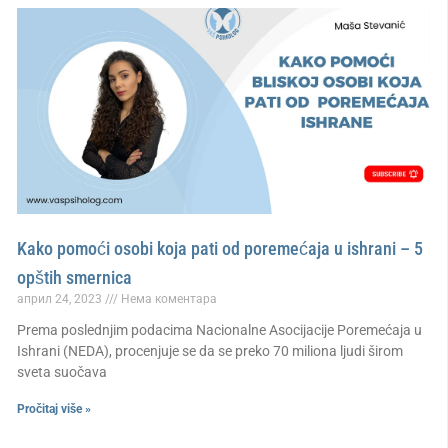
Kako pomoći osobi koja pati od poremećaja u ishrani – 5
opštih smernica
април 24, 2023
Нема коментара
Prema poslednjim podacima Nacionalne Asocijacije Poremećaja u
Ishrani (NEDA), procenjuje se da se preko 70 miliona ljudi širom
sveta suočava
Pročitaj više »