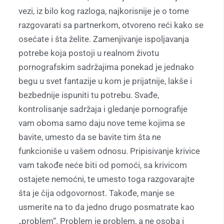
vezi, iz bilo kog razloga, najkorisnije je o tome
razgovarati sa partnerkom, otvoreno reći kako se
osećate i šta želite. Zamenjivanje ispoljavanja
potrebe koja postoji u realnom životu
pornografskim sadržajima ponekad je jednako
begu u svet fantazije u kom je prijatnije, lakše i
bezbednije ispuniti tu potrebu. Svađe,
kontrolisanje sadržaja i gledanje pornografije
vam oboma samo daju nove teme kojima se
bavite, umesto da se bavite tim šta ne
funkcioniše u vašem odnosu. Pripisivanje krivice
vam takođe neće biti od pomoći, sa krivicom
ostajete nemoćni, te umesto toga razgovarajte
šta je čija odgovornost. Takođe, manje se
usmerite na to da jedno drugo posmatrate kao
„problem“. Problem je problem, a ne osoba i