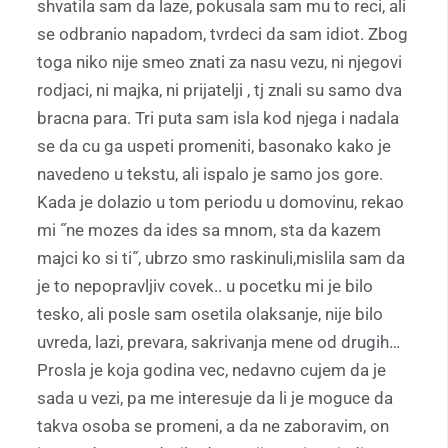
shvatila sam da laze, pokusala sam mu to reci, ali
se odbranio napadom, tvrdeci da sam idiot. Zbog
toga niko nije smeo znati za nasu vezu, ni njegovi
rodjaci, ni majka, ni prijatelji , tj znali su samo dva
bracna para. Tri puta sam isla kod njega i nadala
se da cu ga uspeti promeniti, basonako kako je
navedeno u tekstu, ali ispalo je samo jos gore.
Kada je dolazio u tom periodu u domovinu, rekao
mi ˝ne mozes da ides sa mnom, sta da kazem
majci ko si ti˝, ubrzo smo raskinuli,mislila sam da
je to nepopravljiv covek.. u pocetku mi je bilo
tesko, ali posle sam osetila olaksanje, nije bilo
uvreda, lazi, prevara, sakrivanja mene od drugih…
Prosla je koja godina vec, nedavno cujem da je
sada u vezi, pa me interesuje da li je moguce da
takva osoba se promeni, a da ne zaboravim, on