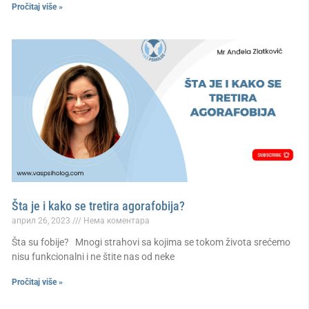
Pročitaj više »
Šta je i kako se tretira agorafobija?
април 26, 2023
Нема коментара
Šta su fobije? Mnogi strahovi sa kojima se tokom života srećemo
nisu funkcionalni i ne štite nas od neke
Pročitaj više »