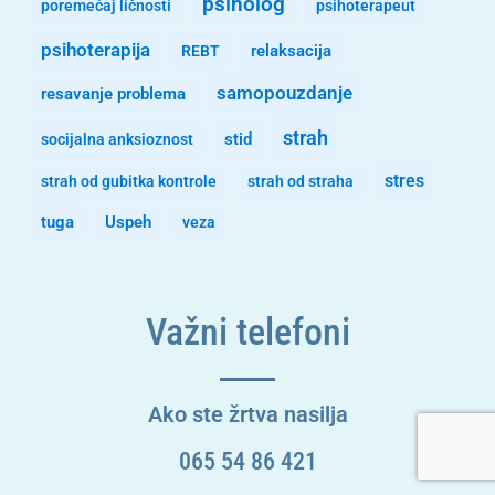
psiholog
poremećaj ličnosti
psihoterapeut
psihoterapija
REBT
relaksacija
samopouzdanje
resavanje problema
strah
stid
socijalna anksioznost
stres
strah od gubitka kontrole
strah od straha
tuga
Uspeh
veza
Važni telefoni
Ako ste žrtva nasilja
065 54 86 421