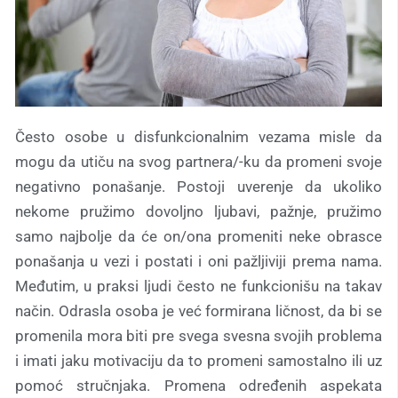
Često osobe u disfunkcionalnim vezama misle da
mogu da utiču na svog partnera/-ku da promeni svoje
negativno ponašanje. Postoji uverenje da ukoliko
nekome pružimo dovoljno ljubavi, pažnje, pružimo
samo najbolje da će on/ona promeniti neke obrasce
ponašanja u vezi i postati i oni pažljiviji prema nama.
Međutim, u praksi ljudi često ne funkcionišu na takav
način. Odrasla osoba je već formirana ličnost, da bi se
promenila mora biti pre svega svesna svojih problema
i imati jaku motivaciju da to promeni samostalno ili uz
pomoć stručnjaka. Promena određenih aspekata