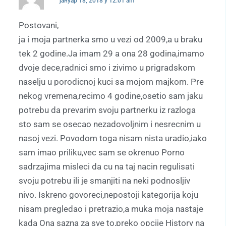
јануар 18, 2018 у 12:01 am
Postovani,
ja i moja partnerka smo u vezi od 2009,a u braku
tek 2 godine.Ja imam 29 a ona 28 godina,imamo
dvoje dece,radnici smo i zivimo u prigradskom
naselju u porodicnoj kuci sa mojom majkom. Pre
nekog vremena,recimo 4 godine,osetio sam jaku
potrebu da prevarim svoju partnerku iz razloga
sto sam se osecao nezadovoljnim i nesrecnim u
nasoj vezi. Povodom toga nisam nista uradio,iako
sam imao priliku,vec sam se okrenuo Porno
sadrzajima misleci da cu na taj nacin regulisati
svoju potrebu ili je smanjiti na neki podnosljiv
nivo. Iskreno govoreci,nepostoji kategorija koju
nisam pregledao i pretrazio,a muka moja nastaje
kada Ona sazna za sve to,preko opcije History na