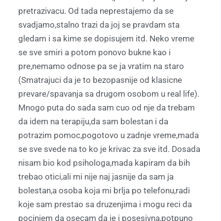
pretrazivacu. Od tada neprestajemo da se
svadjamo,stalno trazi da joj se pravdam sta
gledam i sa kime se dopisujem itd. Neko vreme
se sve smiri a potom ponovo bukne kao i
pre,nemamo odnose pa se ja vratim na staro
(Smatrajuci da je to bezopasnije od klasicne
prevare/spavanja sa drugom osobom u real life).
Mnogo puta do sada sam cuo od nje da trebam
da idem na terapiju,da sam bolestan i da
potrazim pomoc,pogotovo u zadnje vreme,mada
se sve svede na to ko je krivac za sve itd. Dosada
nisam bio kod psihologa,mada kapiram da bih
trebao otici,ali mi nije naj jasnije da sam ja
bolestan,a osoba koja mi brlja po telefonu,radi
koje sam prestao sa druzenjima i mogu reci da
pocinjem da osecam da je i posesivna,potpuno