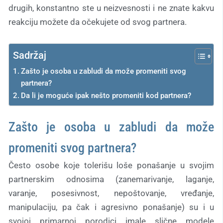
drugih, konstantno ste u neizvesnosti i ne znate kakvu
reakciju možete da očekujete od svog partnera.
Sadržaj
Zašto je osoba u zabludi da može promeniti svog
partnera?
Da li je moguće ipak nešto promeniti kod partnera?
Zašto je osoba u zabludi da može
promeniti svog partnera?
Često osobe koje tolerišu loše ponašanje u svojim
partnerskim odnosima (zanemarivanje, laganje,
varanje, posesivnost, nepoštovanje, vređanje,
manipulaciju, pa čak i agresivno ponašanje) su i u
svojoj primarnoj porodici imale slične modele