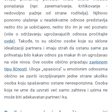
ponašanja (npr. zanemarivanje, kritikovanje -
nedovoljno pažnje od strane roditelja). Njihovo
ponovno ulaženje u neadekvatne odnose predstavlja
nešto što je uobičajeno, nešto što im je već poznato
(više o održavanju ugrožavajućih odnosa pročitajte
ovde
). Takođe, to su obično osobe koje su sklone
idealizaciji partnera i imaju strah da ostanu same pa
prihvataju bilo kakav odnos pa makar ih on ugrožavao
na više nivoa. Ove osobe obično pripadaju
zavisnom
tipu ličnosti
. Uloga „spasioca“ u emotivnim odnosima
obično se završi iscrpljivanjem jedne strane ukoliko
osoba koju spašavamo ostane neresponzivna. Osoba
koja ne ume da uzvrati već samo zahteva i uzima ne
može biti adekavatan partner/-ka.