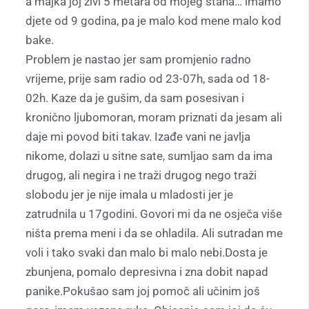
a majka joj živi 5 metara od mojeg stana… imamo
djete od 9 godina, pa je malo kod mene malo kod
bake.
Problem je nastao jer sam promjenio radno
vrijeme, prije sam radio od 23-07h, sada od 18-
02h. Kaze da je gušim, da sam posesivan i
kronično ljubomoran, moram priznati da jesam ali
daje mi povod biti takav. Izađe vani ne javlja
nikome, dolazi u sitne sate, sumljao sam da ima
drugog, ali negira i ne traži drugog nego traži
slobodu jer je nije imala u mladosti jer je
zatrudnila u 17godini. Govori mi da ne osječa više
ništa prema meni i da se ohladila. Ali sutradan me
voli i tako svaki dan malo bi malo nebi.Dosta je
zbunjena, pomalo depresivna i zna dobit napad
panike.Pokušao sam joj pomoč ali učinim još