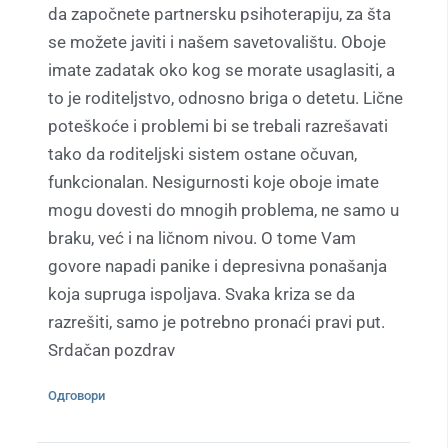
da započnete partnersku psihoterapiju, za šta
se možete javiti i našem savetovalištu. Oboje
imate zadatak oko kog se morate usaglasiti, a
to je roditeljstvo, odnosno briga o detetu. Lične
poteškoće i problemi bi se trebali razrešavati
tako da roditeljski sistem ostane očuvan,
funkcionalan. Nesigurnosti koje oboje imate
mogu dovesti do mnogih problema, ne samo u
braku, već i na ličnom nivou. O tome Vam
govore napadi panike i depresivna ponašanja
koja supruga ispoljava. Svaka kriza se da
razrešiti, samo je potrebno pronaći pravi put.
Srdačan pozdrav
Одговори