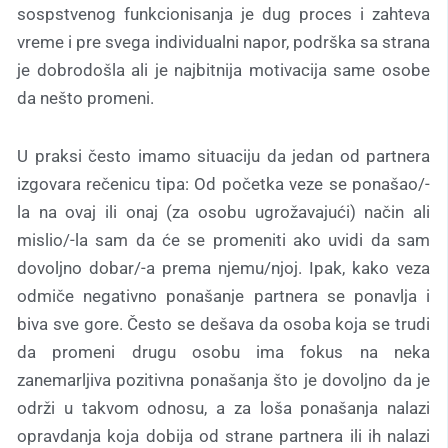
sospstvenog funkcionisanja je dug proces i zahteva
vreme i pre svega individualni napor, podrška sa strana
je dobrodošla ali je najbitnija motivacija same osobe
da nešto promeni.
U praksi često imamo situaciju da jedan od partnera
izgovara rečenicu tipa: Od početka veze se ponašao/-
la na ovaj ili onaj (za osobu ugrožavajući) način ali
mislio/-la sam da će se promeniti ako uvidi da sam
dovoljno dobar/-a prema njemu/njoj. Ipak, kako veza
odmiče negativno ponašanje partnera se ponavlja i
biva sve gore. Često se dešava da osoba koja se trudi
da promeni drugu osobu ima fokus na neka
zanemarljiva pozitivna ponašanja što je dovoljno da je
održi u takvom odnosu, a za loša ponašanja nalazi
opravdanja koja dobija od strane partnera ili ih nalazi