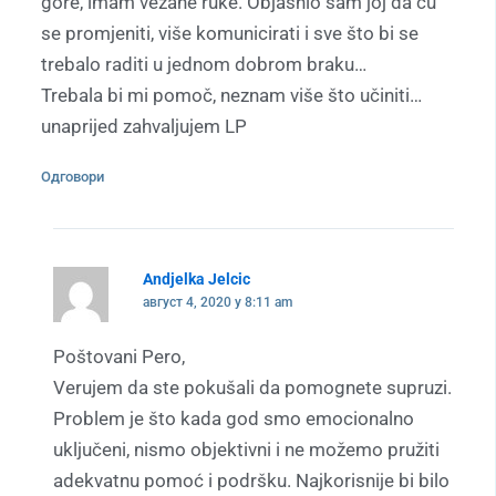
gore, imam vezane ruke. Objasnio sam joj da ću
se promjeniti, više komunicirati i sve što bi se
trebalo raditi u jednom dobrom braku…
Trebala bi mi pomoč, neznam više što učiniti…
unaprijed zahvaljujem LP
Одговори
Andjelka Jelcic
август 4, 2020 у 8:11 am
Poštovani Pero,
Verujem da ste pokušali da pomognete supruzi.
Problem je što kada god smo emocionalno
uključeni, nismo objektivni i ne možemo pružiti
adekvatnu pomoć i podršku. Najkorisnije bi bilo