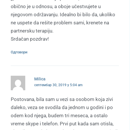
obično je u odnosu, a oboje učestvujete u
njegovom održavanju. Idealno bi bilo da, ukoliko
ne uspete da rešite problem sami, krenete na
partnersku terapiju.
Srdačan pozdrav!
Одговори
Milica
септембар 30, 2019 у 5:04 am
Postovana, bila sam u vezi sa osobom koja zivi
daleko, veza se svodila da jednom u godini i po
odem kod njega, budem tri meseca, a ostalo
vreme skype i telefon. Prvi put kada sam otisla,