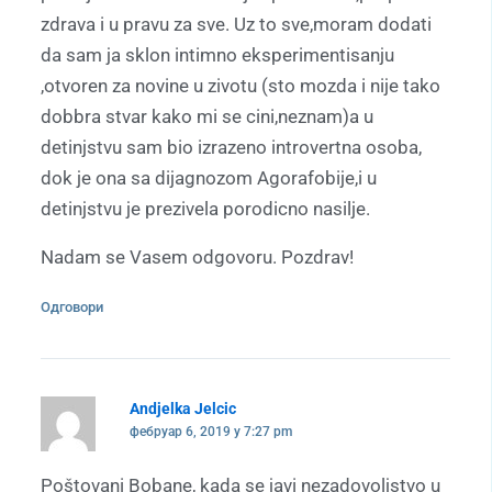
zdrava i u pravu za sve. Uz to sve,moram dodati
da sam ja sklon intimno eksperimentisanju
,otvoren za novine u zivotu (sto mozda i nije tako
dobbra stvar kako mi se cini,neznam)a u
detinjstvu sam bio izrazeno introvertna osoba,
dok je ona sa dijagnozom Agorafobije,i u
detinjstvu je prezivela porodicno nasilje.
Nadam se Vasem odgovoru. Pozdrav!
Одговори
Andjelka Jelcic
фебруар 6, 2019 у 7:27 pm
Poštovani Bobane, kada se javi nezadovoljstvo u