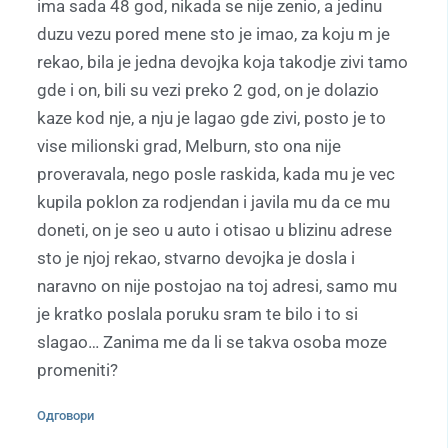
ima sada 48 god, nikada se nije zenio, a jedinu
duzu vezu pored mene sto je imao, za koju m je
rekao, bila je jedna devojka koja takodje zivi tamo
gde i on, bili su vezi preko 2 god, on je dolazio
kaze kod nje, a nju je lagao gde zivi, posto je to
vise milionski grad, Melburn, sto ona nije
proveravala, nego posle raskida, kada mu je vec
kupila poklon za rodjendan i javila mu da ce mu
doneti, on je seo u auto i otisao u blizinu adrese
sto je njoj rekao, stvarno devojka je dosla i
naravno on nije postojao na toj adresi, samo mu
je kratko poslala poruku sram te bilo i to si
slagao… Zanima me da li se takva osoba moze
promeniti?
Одговори