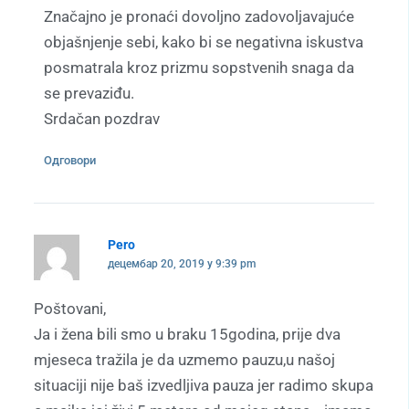
Značajno je pronaći dovoljno zadovoljavajuće
objašnjenje sebi, kako bi se negativna iskustva
posmatrala kroz prizmu sopstvenih snaga da
se prevaziđu.
Srdačan pozdrav
Одговори
Pero
децембар 20, 2019 у 9:39 pm
Poštovani,
Ja i žena bili smo u braku 15godina, prije dva
mjeseca tražila je da uzmemo pauzu,u našoj
situaciji nije baš izvedljiva pauza jer radimo skupa