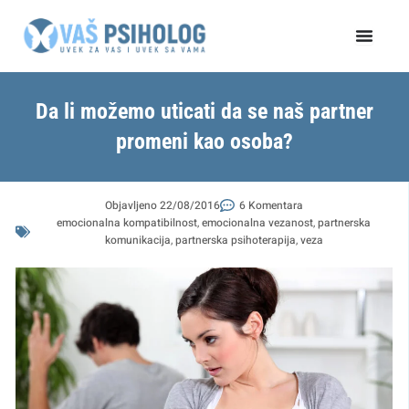
Пређи
на
садржај
Da li možemo uticati da se naš partner
promeni kao osoba?
Objavljeno
22/08/2016
6 Komentara
emocionalna kompatibilnost
,
emocionalna vezanost
,
partnerska
komunikacija
,
partnerska psihoterapija
,
veza