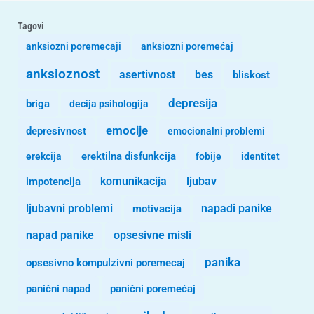
Tagovi
anksiozni poremecaji
anksiozni poremećaj
anksioznost
asertivnost
bes
bliskost
depresija
briga
decija psihologija
emocije
depresivnost
emocionalni problemi
erekcija
erektilna disfunkcija
fobije
identitet
komunikacija
ljubav
impotencija
ljubavni problemi
motivacija
napadi panike
opsesivne misli
napad panike
panika
opsesivno kompulzivni poremecaj
panični napad
panični poremećaj