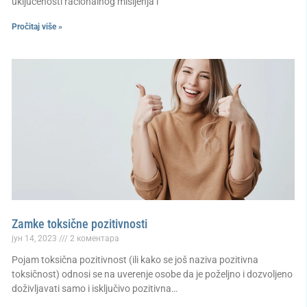
uključenosti racionalnog mišljenja i
Pročitaj više »
Zamke toksične pozitivnosti
јун 14, 2023
2 коментара
Pojam toksična pozitivnost (ili kako se još naziva pozitivna
toksičnost) odnosi se na uverenje osobe da je poželjno i dozvoljeno
doživljavati samo i isključivo pozitivna…