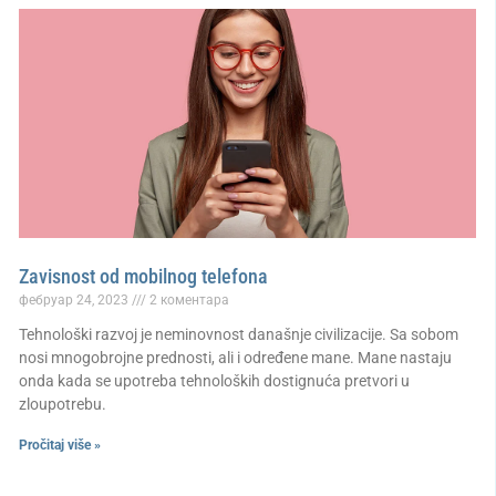
Zavisnost od mobilnog telefona
фебруар 24, 2023
2 коментара
Tehnološki razvoj je neminovnost današnje civilizacije. Sa sobom
nosi mnogobrojne prednosti, ali i određene mane. Mane nastaju
onda kada se upotreba tehnoloških dostignuća pretvori u
zloupotrebu.
Pročitaj više »