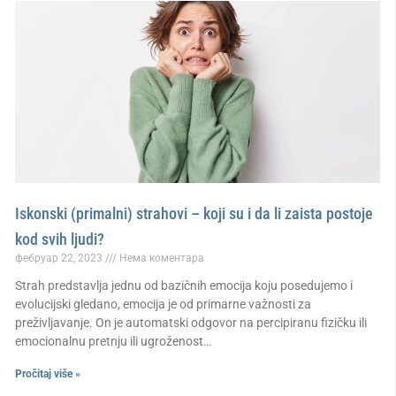
Iskonski (primalni) strahovi – koji su i da li zaista postoje
kod svih ljudi?
фебруар 22, 2023
Нема коментара
Strah predstavlja jednu od bazičnih emocija koju posedujemo i
evolucijski gledano, emocija je od primarne važnosti za
preživljavanje. On je automatski odgovor na percipiranu fizičku ili
emocionalnu pretnju ili ugroženost…
Pročitaj više »