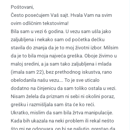
Poštovani,
Često posećujem Vaš sajt. Hvala Vam na svim
ovim odličnim tekstovima!
Bila sam u vezi 6 godina. U vezu sam ušla jako
zaljubljena i nekako sam od početka dečku
stavila do znanja da je to moj životni izbor. Milsim
da je to bila moja najveća greška. Oboje živimo u
maloj sredini, a ja sam tako zaljubljena i mlada
(imala sam 22), bez prethodnog iskustva, rano
obelodanila našu vezu…. To je sve uticalo
dodatno na činjenicu da sam toliko ostala u vezi.
Nisam želela da priznam ni sebi ni okolini poraz,
grešku i razmišljala sam šta će ko reći.
Ukratko, mislim da sam bila žrtva manipulacije.
Kada bih ukazala na neki problem ili rekal nešto
što mi ne odgovara, on bi se naljutio, prestao da