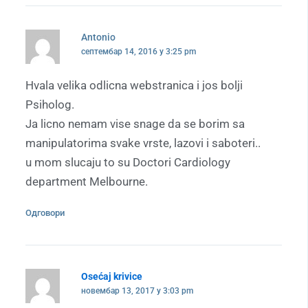
Antonio
септембар 14, 2016 у 3:25 pm
Hvala velika odlicna webstranica i jos bolji
Psiholog.
Ja licno nemam vise snage da se borim sa
manipulatorima svake vrste, lazovi i saboteri..
u mom slucaju to su Doctori Cardiology
department Melbourne.
Одговори
Osećaj krivice
новембар 13, 2017 у 3:03 pm