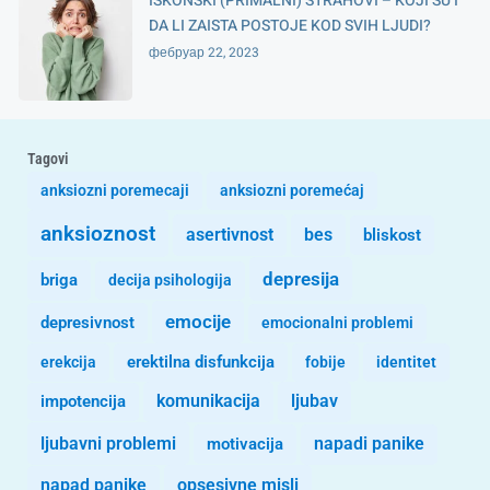
ISKONSKI (PRIMALNI) STRAHOVI – KOJI SU I
DA LI ZAISTA POSTOJE KOD SVIH LJUDI?
фебруар 22, 2023
Tagovi
anksiozni poremecaji
anksiozni poremećaj
anksioznost
asertivnost
bes
bliskost
depresija
briga
decija psihologija
emocije
depresivnost
emocionalni problemi
erekcija
erektilna disfunkcija
fobije
identitet
komunikacija
ljubav
impotencija
ljubavni problemi
motivacija
napadi panike
opsesivne misli
napad panike