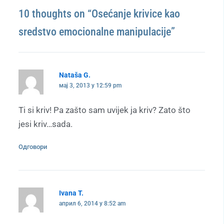
10 thoughts on “Osećanje krivice kao
sredstvo emocionalne manipulacije”
Nataša G.
мај 3, 2013 у 12:59 pm
Ti si kriv! Pa zašto sam uvijek ja kriv? Zato što
jesi kriv…sada.
Одговори
Ivana T.
април 6, 2014 у 8:52 am