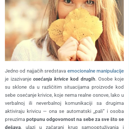
Jedno od najjačih sredstava
emocionalne manipulacije
je izazivanje
osećanja krivice
kod drugih
. Osobe koje
su sklone da u različitim situacijama proizvode kod
sebe osećanje krivice, koje nema realne osnove, lako u
verbalnoj ili neverbalnoj komunikaciji sa drugima
aktiviraju krivicu — ona se automatski „pali“ i osoba
preuzima
potpunu odgovornost na sebe za sve što se
dešava
, ulazi u začarani krug samooptuživanja i