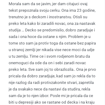
Morala sam da se javim, jer dam citajuci ovaj
tekst prepoznala svoju cerku. Ona ima 23 godine,
trenutno je s deckom i inostranstvu. Otisli su
preko leta kako bi zaradili novac, ona za nastavak
studija … Decko se predomislio, dobro zaradjuje i
sada i ona hoce da ostane s njim. Problem je u
tome sto sam ja protiv toga da ostane bez papira
u stranoj zemlji jer nikada vise nece moci da udje
u tu zemlju. Time ce i svom rodjenom bratu da
onemoguci da ode da on i sebi zaradi novac
preko leta. Sve sam joj to obrazlozila.. Ona je prvo
pricala da dobro zaradjuje, kad sam jo rekla da to
nije razlog da radi protivzakonite stvari, zapretila
je da svakako nece da nastavi da studira, rekla
sam da je to njen izbor. Posle mi je pricala da ce
biti u depresiji ako se rastane od decka i na kraju