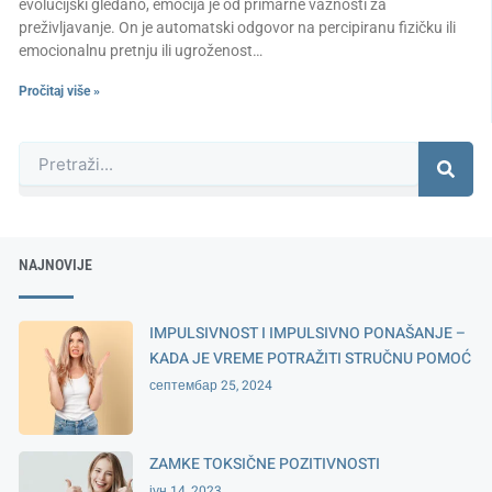
evolucijski gledano, emocija je od primarne važnosti za
preživljavanje. On je automatski odgovor na percipiranu fizičku ili
emocionalnu pretnju ili ugroženost…
Pročitaj više »
Претрага
NAJNOVIJE
IMPULSIVNOST I IMPULSIVNO PONAŠANJE –
KADA JE VREME POTRAŽITI STRUČNU POMOĆ
септембар 25, 2024
ZAMKE TOKSIČNE POZITIVNOSTI
јун 14, 2023