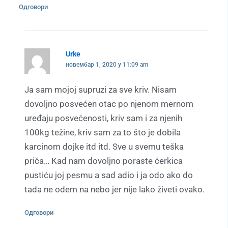
Одговори
Urke
новембар 1, 2020 у 11:09 am
Ja sam mojoj supruzi za sve kriv. Nisam
dovoljno posvećen otac po njenom mernom
uređaju posvećenosti, kriv sam i za njenih
100kg težine, kriv sam za to što je dobila
karcinom dojke itd itd. Sve u svemu teška
priča… Kad nam dovoljno poraste ćerkica
pustiću joj pesmu a sad adio i ja odo ako do
tada ne odem na nebo jer nije lako živeti ovako.
Одговори