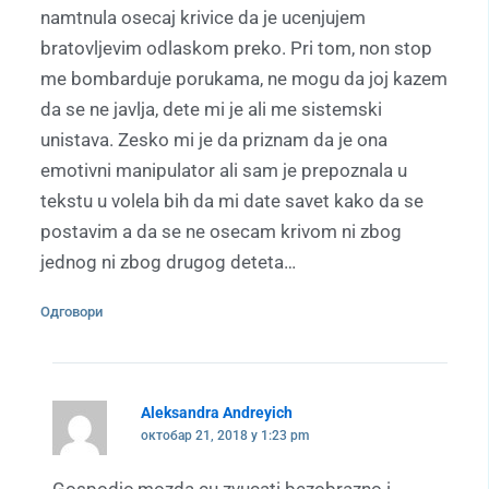
namtnula osecaj krivice da je ucenjujem
bratovljevim odlaskom preko. Pri tom, non stop
me bombarduje porukama, ne mogu da joj kazem
da se ne javlja, dete mi je ali me sistemski
unistava. Zesko mi je da priznam da je ona
emotivni manipulator ali sam je prepoznala u
tekstu u volela bih da mi date savet kako da se
postavim a da se ne osecam krivom ni zbog
jednog ni zbog drugog deteta…
Одговори
Aleksandra Andreyich
октобар 21, 2018 у 1:23 pm