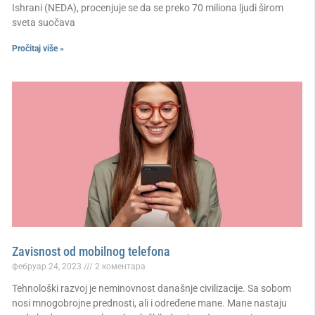
Ishrani (NEDA), procenjuje se da se preko 70 miliona ljudi širom
sveta suočava
Pročitaj više »
Zavisnost od mobilnog telefona
фебруар 24, 2023
2 коментара
Tehnološki razvoj je neminovnost današnje civilizacije. Sa sobom
nosi mnogobrojne prednosti, ali i određene mane. Mane nastaju