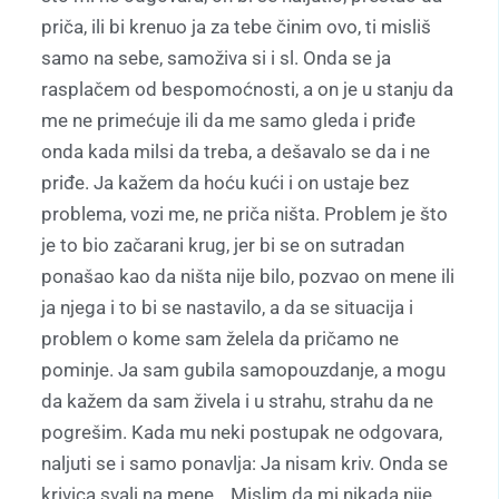
priča, ili bi krenuo ja za tebe činim ovo, ti misliš
samo na sebe, samoživa si i sl. Onda se ja
rasplačem od bespomoćnosti, a on je u stanju da
me ne primećuje ili da me samo gleda i priđe
onda kada milsi da treba, a dešavalo se da i ne
priđe. Ja kažem da hoću kući i on ustaje bez
problema, vozi me, ne priča ništa. Problem je što
je to bio začarani krug, jer bi se on sutradan
ponašao kao da ništa nije bilo, pozvao on mene ili
ja njega i to bi se nastavilo, a da se situacija i
problem o kome sam želela da pričamo ne
pominje. Ja sam gubila samopouzdanje, a mogu
da kažem da sam živela i u strahu, strahu da ne
pogrešim. Kada mu neki postupak ne odgovara,
naljuti se i samo ponavlja: Ja nisam kriv. Onda se
krivica svali na mene… Mislim da mi nikada nije