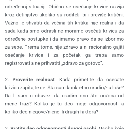
određenoj situaciji. Obično se osećanje krivice razvija
kroz detinjstvo ukoliko su roditelji bili previše kritični.
Važno je shvatiti da većina tih kritika nije realna i da
sada kada smo odrasli ne moramo osećati krivicu za
određene postupke i da imamo pravo da se izborimo
za sebe. Prema tome, nije zdravo a ni racionalno gajiti
osećanje krivice i za početak ga treba samo
registrovati a ne prihvatiti „zdravo za gotovo“.
2.
Proverite realnost
.
Kada primetite da osećate
krivicu zapitajte se: Šta sam konkretno uradio/-la loše?
Da li sam u obavezi da uradim ono što on/ona od
mene traži? Koliko je tu deo moje odgovornosti a
koliko deo njegove/njene ili drugih faktora?
3.
Vratite deo odgovornosti drugoj osobi.
Osobe koje