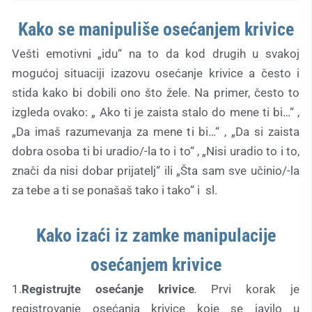
Kako se manipuliše osećanjem krivice
Vešti emotivni „idu“ na to da kod drugih u svakoj
mogućoj situaciji izazovu osećanje krivice a često i
stida kako bi dobili ono što žele. Na primer, često to
izgleda ovako: „ Ako ti je zaista stalo do mene ti bi…“ ,
„Da imaš razumevanja za mene ti bi…“ , „Da si zaista
dobra osoba ti bi uradio/-la to i to“ , „Nisi uradio to i to,
znači da nisi dobar prijatelj“ ili „Šta sam sve učinio/-la
za tebe a ti se ponašaš tako i tako“ i sl.
Kako izaći iz zamke manipulacije
osećanjem krivice
1.
Registrujte osećanje krivice
.
Prvi korak je
registrovanje osećanja krivice koje se javilo u