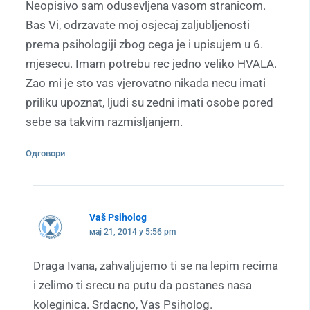
Neopisivo sam odusevljena vasom stranicom.
Bas Vi, odrzavate moj osjecaj zaljubljenosti
prema psihologiji zbog cega je i upisujem u 6.
mjesecu. Imam potrebu rec jedno veliko HVALA.
Zao mi je sto vas vjerovatno nikada necu imati
priliku upoznat, ljudi su zedni imati osobe pored
sebe sa takvim razmisljanjem.
Одговори
Vaš Psiholog
мај 21, 2014 у 5:56 pm
Draga Ivana, zahvaljujemo ti se na lepim recima
i zelimo ti srecu na putu da postanes nasa
koleginica. Srdacno, Vas Psiholog.