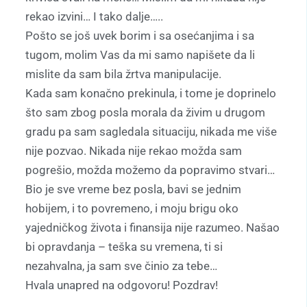
rekao izvini… I tako dalje…..
Pošto se još uvek borim i sa osećanjima i sa
tugom, molim Vas da mi samo napišete da li
mislite da sam bila žrtva manipulacije.
Kada sam konačno prekinula, i tome je doprinelo
što sam zbog posla morala da živim u drugom
gradu pa sam sagledala situaciju, nikada me više
nije pozvao. Nikada nije rekao možda sam
pogrešio, možda možemo da popravimo stvari…
Bio je sve vreme bez posla, bavi se jednim
hobijem, i to povremeno, i moju brigu oko
yajedničkog života i finansija nije razumeo. Našao
bi opravdanja – teška su vremena, ti si
nezahvalna, ja sam sve činio za tebe…
Hvala unapred na odgovoru! Pozdrav!