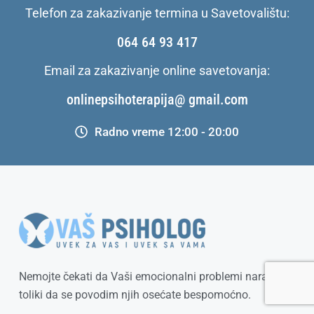
Telefon za zakazivanje termina u Savetovalištu:
064 64 93 417
Email za zakazivanje online savetovanja:
onlinepsihoterapija@ gmail.com
Radno vreme 12:00 - 20:00
Nemojte čekati da Vaši emocionalni problemi narastu
toliki da se povodim njih osećate bespomoćno.