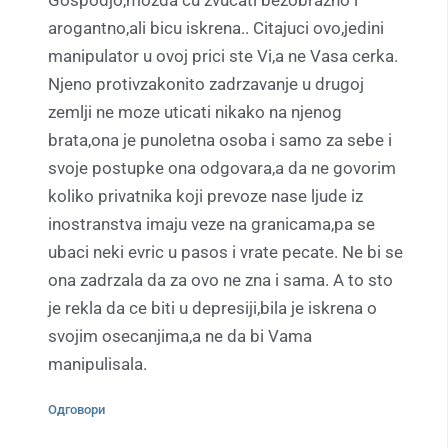
Gospodjo,mozda cu zvucati bezobrazno i
arogantno,ali bicu iskrena.. Citajuci ovo,jedini
manipulator u ovoj prici ste Vi,a ne Vasa cerka.
Njeno protivzakonito zadrzavanje u drugoj
zemlji ne moze uticati nikako na njenog
brata,ona je punoletna osoba i samo za sebe i
svoje postupke ona odgovara,a da ne govorim
koliko privatnika koji prevoze nase ljude iz
inostranstva imaju veze na granicama,pa se
ubaci neki evric u pasos i vrate pecate. Ne bi se
ona zadrzala da za ovo ne zna i sama. A to sto
je rekla da ce biti u depresiji,bila je iskrena o
svojim osecanjima,a ne da bi Vama
manipulisala.
Одговори