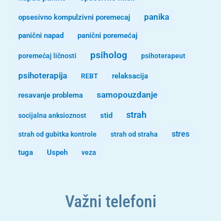
panika
opsesivno kompulzivni poremecaj
panični napad
panični poremećaj
psiholog
poremećaj ličnosti
psihoterapeut
psihoterapija
REBT
relaksacija
samopouzdanje
resavanje problema
strah
stid
socijalna anksioznost
stres
strah od gubitka kontrole
strah od straha
tuga
Uspeh
veza
Važni telefoni