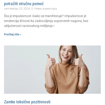
potražiti stručnu pomoć
септембар 25, 2024
Нема коментара
Šta je impulsivnost i kako se manifestuje? Impulsivnost je
tendencija ličnosti ka zadovoljenju sopstvenih nagona, bez
uključenosti racionalnog mišljenja i
Pročitaj više »
Zamke toksične pozitivnosti