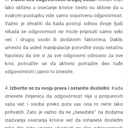
lako skliznu u osećanje krivice često su sklone da u
svakom postupku vide samo sopstvenu odgovornost.
Važno je shvatiti da kada postoji odnos dvoje ljudi
nikada se odgovornost ne može pripisati samo sebi
već i drugoj osobi ili dodatnim faktorima. Dakle,
umesto da usled manipulacije potvrdite svoju netačnu
hipotezu da ste vi za sve odgovorni odnosno za sve
krivi, potrudite se da aktivno potražite deo tuđe
odgovornosti i jasno to iznesite.
4.
Izborite se za svoja prava i ostanite dosledni
.
Kada
iznesete činjenicu da odgovornost nije u potpunosti
vaša već i osobe preko puta vas ona to neće lako
prihvatiti. Zato je važno da ne „nasedate“ na dodatna
izazivanja osećanja krivice već da ostanete dosledni
tako što ćete uporno ukazivati na deo odgovornosti