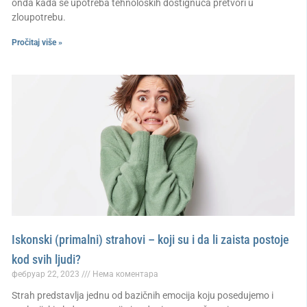
onda kada se upotreba tehnoloških dostignuća pretvori u
zloupotrebu.
Pročitaj više »
Iskonski (primalni) strahovi – koji su i da li zaista postoje
kod svih ljudi?
фебруар 22, 2023
Нема коментара
Strah predstavlja jednu od bazičnih emocija koju posedujemo i