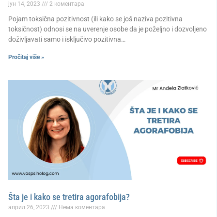
јун 14, 2023
2 коментара
Pojam toksična pozitivnost (ili kako se još naziva pozitivna
toksičnost) odnosi se na uverenje osobe da je poželjno i dozvoljeno
doživljavati samo i isključivo pozitivna…
Pročitaj više »
Šta je i kako se tretira agorafobija?
април 26, 2023
Нема коментара