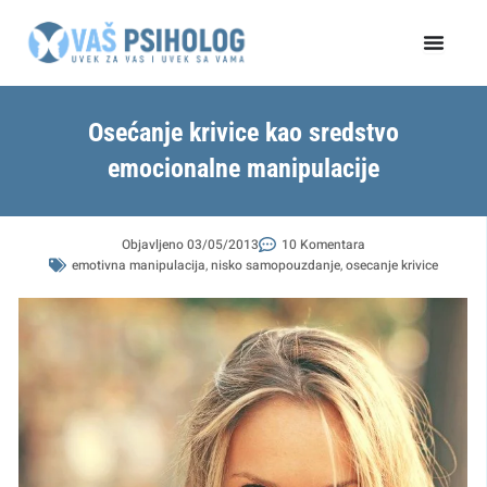
Пређи
на
садржај
Osećanje krivice kao sredstvo
emocionalne manipulacije
Objavljeno
03/05/2013
10 Komentara
emotivna manipulacija
,
nisko samopouzdanje
,
osecanje krivice