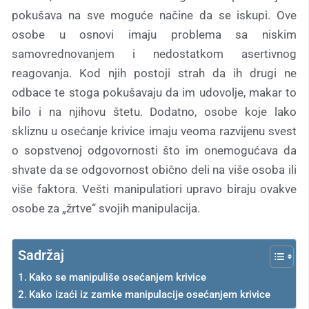
pokušava na sve moguće načine da se iskupi. Ove
osobe u osnovi imaju problema sa niskim
samovrednovanjem i nedostatkom asertivnog
reagovanja. Kod njih postoji strah da ih drugi ne
odbace te stoga pokušavaju da im udovolje, makar to
bilo i na njihovu štetu. Dodatno, osobe koje lako
skliznu u osećanje krivice imaju veoma razvijenu svest
o sopstvenoj odgovornosti što im onemogućava da
shvate da se odgovornost obično deli na više osoba ili
više faktora. Vešti manipulatiori upravo biraju ovakve
osobe za „žrtve“ svojih manipulacija.
Sadržaj
Kako se manipuliše osećanjem krivice
Kako izaći iz zamke manipulacije osećanjem krivice