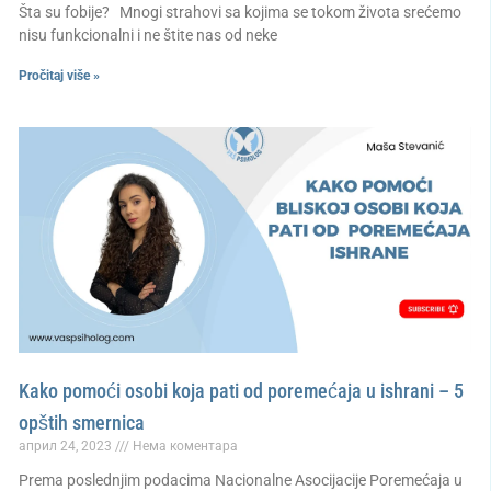
Šta su fobije? Mnogi strahovi sa kojima se tokom života srećemo
nisu funkcionalni i ne štite nas od neke
Pročitaj više »
Kako pomoći osobi koja pati od poremećaja u ishrani – 5
opštih smernica
април 24, 2023
Нема коментара
Prema poslednjim podacima Nacionalne Asocijacije Poremećaja u