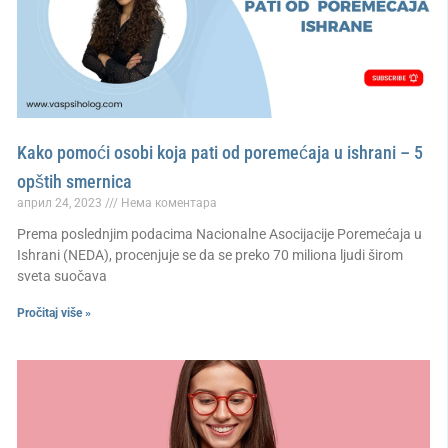
Kako pomoći osobi koja pati od poremećaja u ishrani – 5
opštih smernica
април 24, 2023
Нема коментара
Prema poslednjim podacima Nacionalne Asocijacije Poremećaja u
Ishrani (NEDA), procenjuje se da se preko 70 miliona ljudi širom
sveta suočava
Pročitaj više »