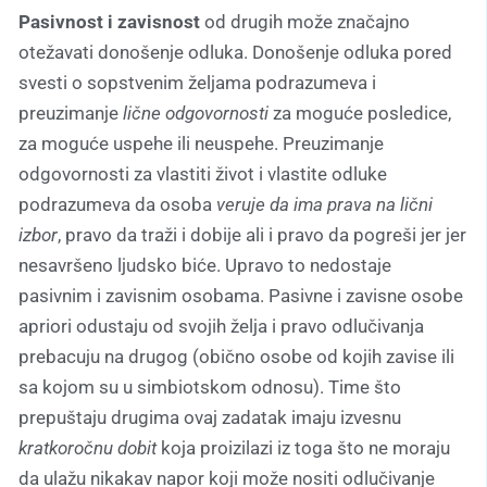
Pasivnost i zavisnost
od drugih može značajno
otežavati donošenje odluka. Donošenje odluka pored
svesti o sopstvenim željama podrazumeva i
preuzimanje
lične odgovornosti
za moguće posledice,
za moguće uspehe ili neuspehe. Preuzimanje
odgovornosti za vlastiti život i vlastite odluke
podrazumeva da osoba
veruje da ima prava na lični
izbor
, pravo da traži i dobije ali i pravo da pogreši jer jer
nesavršeno ljudsko biće. Upravo to nedostaje
pasivnim i zavisnim osobama. Pasivne i zavisne osobe
apriori odustaju od svojih želja i pravo odlučivanja
prebacuju na drugog (obično osobe od kojih zavise ili
sa kojom su u simbiotskom odnosu). Time što
prepuštaju drugima ovaj zadatak imaju izvesnu
kratkoročnu dobit
koja proizilazi iz toga što ne moraju
da ulažu nikakav napor koji može nositi odlučivanje