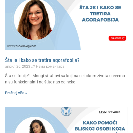
Šta je i kako se tretira agorafobija?
април 26, 2023
Нема коментара
Šta su fobije? Mnogi strahovi sa kojima se tokom života srećemo
nisu funkcionalni i ne štite nas od neke
Pročitaj više »