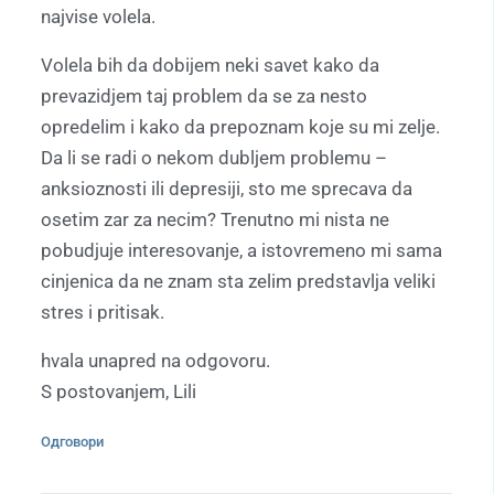
najvise volela.
Volela bih da dobijem neki savet kako da
prevazidjem taj problem da se za nesto
opredelim i kako da prepoznam koje su mi zelje.
Da li se radi o nekom dubljem problemu –
anksioznosti ili depresiji, sto me sprecava da
osetim zar za necim? Trenutno mi nista ne
pobudjuje interesovanje, a istovremeno mi sama
cinjenica da ne znam sta zelim predstavlja veliki
stres i pritisak.
hvala unapred na odgovoru.
S postovanjem, Lili
Одговори