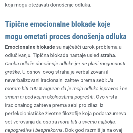
koji mogu otežavati donošenje odluka.
Tipične emocionalne blokade koje
mogu ometati proces donošenja odluka
Emocionalne blokade
su najčešći uzrok problema u
odlučivanju. Tipična blokada nastaje usled
straha
.
Osoba odlaže donošenje odluke jer se plaši mogućnosti
greške
. U osnovi ovog straha je verbalizovani ili
neverbalizovani iracionalni zahtev prema sebi:
Ja
moram biti 100 % siguran da je moja odluka ispravna i ne
smem ni pod kojim okolnostima pogrešiti
. Ovo vrsta
iracionalnog zahteva prema sebi proizilazi iz
perfekcionističke životne filozofije koja podarazumeva
set verovanja da osoba
mora biti u svemu najbolja,
nepogrešiva i besprekorna
. Dok god razmišlja na ovaj