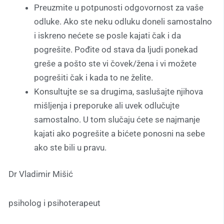
Preuzmite u potpunosti odgovornost za vaše
odluke. Ako ste neku odluku doneli samostalno
i iskreno nećete se posle kajati čak i da
pogrešite. Pođite od stava da ljudi ponekad
greše a pošto ste vi čovek/žena i vi možete
pogrešiti čak i kada to ne želite.
Konsultujte se sa drugima, saslušajte njihova
mišljenja i preporuke ali uvek odlučujte
samostalno. U tom slučaju ćete se najmanje
kajati ako pogrešite a bićete ponosni na sebe
ako ste bili u pravu.
Dr Vladimir Mišić
psiholog i psihoterapeut