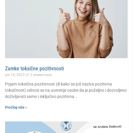
Zamke toksične pozitivnosti
јун 14, 2023
2 коментара
Pojam toksična pozitivnost (ili kako se još naziva pozitivna
toksičnost) odnosi se na uverenje osobe da je poželjno i dozvoljeno
doživljavati samo i isključivo pozitivna…
Pročitaj više »