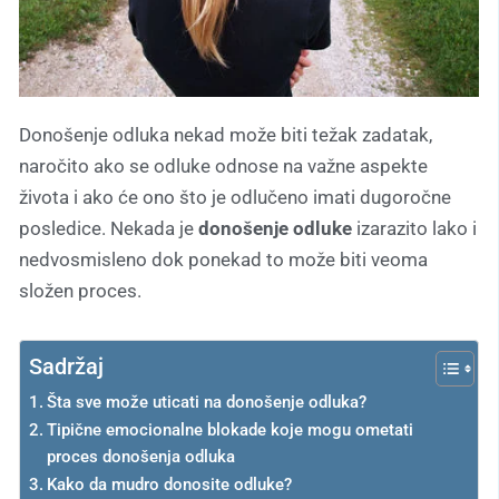
Donošenje odluka nekad može biti težak zadatak,
naročito ako se odluke odnose na važne aspekte
života i ako će ono što je odlučeno imati dugoročne
posledice. Nekada je
donošenje odluke
izarazito lako i
nedvosmisleno dok ponekad to može biti veoma
složen proces.
Sadržaj
Šta sve može uticati na donošenje odluka?
Tipične emocionalne blokade koje mogu ometati
proces donošenja odluka
Kako da mudro donosite odluke?