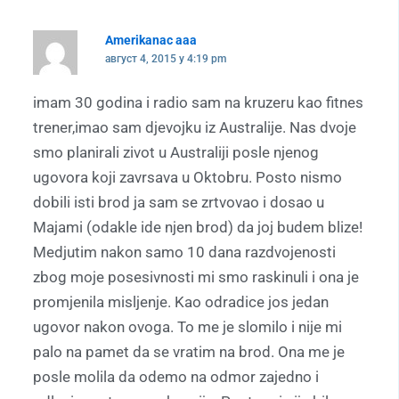
Amerikanac aaa
август 4, 2015 у 4:19 pm
imam 30 godina i radio sam na kruzeru kao fitnes
trener,imao sam djevojku iz Australije. Nas dvoje
smo planirali zivot u Australiji posle njenog
ugovora koji zavrsava u Oktobru. Posto nismo
dobili isti brod ja sam se zrtvovao i dosao u
Majami (odakle ide njen brod) da joj budem blize!
Medjutim nakon samo 10 dana razdvojenosti
zbog moje posesivnosti mi smo raskinuli i ona je
promjenila misljenje. Kao odradice jos jedan
ugovor nakon ovoga. To me je slomilo i nije mi
palo na pamet da se vratim na brod. Ona me je
posle molila da odemo na odmor zajedno i