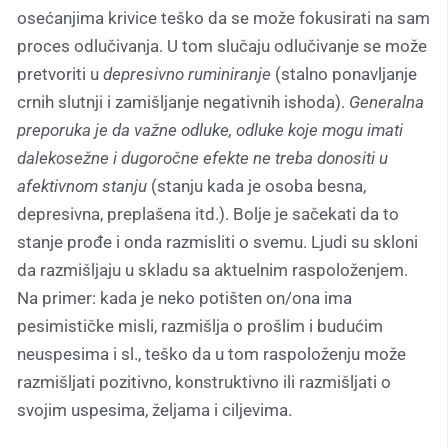
osećanjima krivice teško da se može fokusirati na sam
proces odlučivanja. U tom slučaju odlučivanje se može
pretvoriti u
depresivno ruminiranje
(stalno ponavljanje
crnih slutnji i zamišljanje negativnih ishoda).
Generalna
preporuka je da važne odluke, odluke koje mogu imati
dalekosežne i dugoročne efekte ne treba donositi u
afektivnom stanju
(stanju kada je osoba besna,
depresivna, preplašena itd.). Bolje je sačekati da to
stanje prođe i onda razmisliti o svemu. Ljudi su skloni
da razmišljaju u skladu sa aktuelnim raspoloženjem.
Na primer: kada je neko potišten on/ona ima
pesimističke misli, razmišlja o prošlim i budućim
neuspesima i sl., teško da u tom raspoloženju može
razmišljati pozitivno, konstruktivno ili razmišljati o
svojim uspesima, željama i ciljevima.