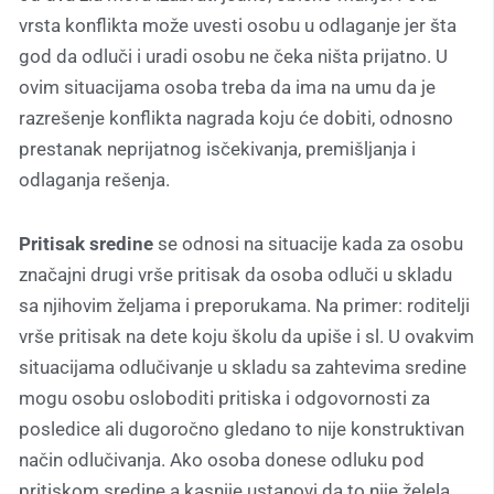
vrsta konflikta može uvesti osobu u odlaganje jer šta
god da odluči i uradi osobu ne čeka ništa prijatno. U
ovim situacijama osoba treba da ima na umu da je
razrešenje konflikta nagrada koju će dobiti, odnosno
prestanak neprijatnog isčekivanja, premišljanja i
odlaganja rešenja.
Pritisak sredine
se odnosi na situacije kada za osobu
značajni drugi vrše pritisak da osoba odluči u skladu
sa njihovim željama i preporukama. Na primer: roditelji
vrše pritisak na dete koju školu da upiše i sl. U ovakvim
situacijama odlučivanje u skladu sa zahtevima sredine
mogu osobu osloboditi pritiska i odgovornosti za
posledice ali dugoročno gledano to nije konstruktivan
način odlučivanja. Ako osoba donese odluku pod
pritiskom sredine a kasnije ustanovi da to nije želela