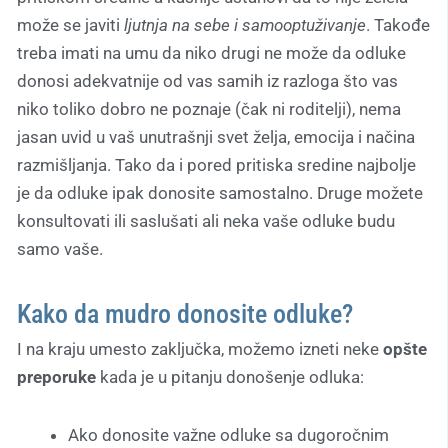
može se javiti
ljutnja na sebe i samooptuživanje
. Takođe
treba imati na umu da niko drugi ne može da odluke
donosi adekvatnije od vas samih iz razloga što vas
niko toliko dobro ne poznaje (čak ni roditelji), nema
jasan uvid u vaš unutrašnji svet želja, emocija i načina
razmišljanja. Tako da i pored pritiska sredine najbolje
je da odluke ipak donosite samostalno. Druge možete
konsultovati ili saslušati ali neka vaše odluke budu
samo vaše.
Kako da mudro donosite odluke?
I na kraju umesto zaključka, možemo izneti neke
opšte
preporuke
kada je u pitanju donošenje odluka:
Ako donosite važne odluke sa dugoročnim