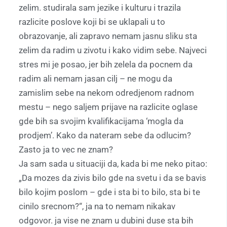
zelim. studirala sam jezike i kulturu i trazila
razlicite poslove koji bi se uklapali u to
obrazovanje, ali zapravo nemam jasnu sliku sta
zelim da radim u zivotu i kako vidim sebe. Najveci
stres mi je posao, jer bih zelela da pocnem da
radim ali nemam jasan cilj – ne mogu da
zamislim sebe na nekom odredjenom radnom
mestu – nego saljem prijave na razlicite oglase
gde bih sa svojim kvalifikacijama ‘mogla da
prodjem’. Kako da nateram sebe da odlucim?
Zasto ja to vec ne znam?
Ja sam sada u situaciji da, kada bi me neko pitao:
„Da mozes da zivis bilo gde na svetu i da se bavis
bilo kojim poslom – gde i sta bi to bilo, sta bi te
cinilo srecnom?“, ja na to nemam nikakav
odgovor. ja vise ne znam u dubini duse sta bih