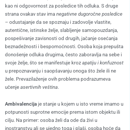
kao ni odgovornost za posledice tih odluka. S druge
strana ovakav stav ima
negativne dugoročne posledice
– odustajanje da se spoznaju i zadovolje vlastite,
autentične, istinske želje, slabljenje samopouzdanja,
pospešivanje zavisnosti od drugih, jačanje osećanja
beznadežnosti i bespomoćnosti. Osoba koja prepušta
donošenje odluka drugima, često zaboravlja na sebe i
svoje želje, što se manifestuje kroz
apatiju i konfuznost
u prepoznavanju i saopšavanju onoga što žele ili ne
žele. Prevazilaženje ovih problema podrazumeva
učenje
asertivnih veština
.
Ambivalencija
je stanje u kojem u isto vreme imamo u
potpunosti suprotne emocije prema istom objektu ili
cilju. Na primer: osoba želi da ode da živi u
inostranstvu ali se ujedno toga i plaši, osoba hoće da