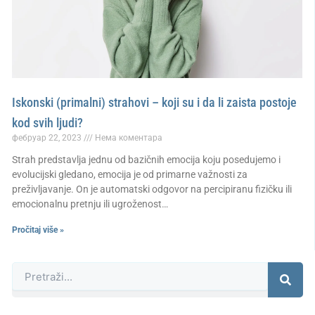
Iskonski (primalni) strahovi – koji su i da li zaista postoje
kod svih ljudi?
фебруар 22, 2023
Нема коментара
Strah predstavlja jednu od bazičnih emocija koju posedujemo i
evolucijski gledano, emocija je od primarne važnosti za
preživljavanje. On je automatski odgovor na percipiranu fizičku ili
emocionalnu pretnju ili ugroženost…
Pročitaj više »
Претрага