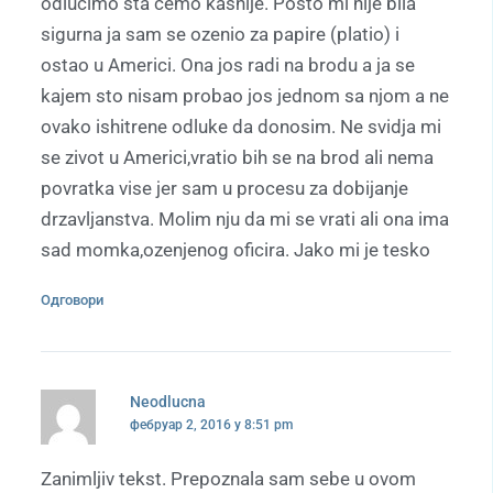
odlucimo sta cemo kasnije. Posto mi nije bila
sigurna ja sam se ozenio za papire (platio) i
ostao u Americi. Ona jos radi na brodu a ja se
kajem sto nisam probao jos jednom sa njom a ne
ovako ishitrene odluke da donosim. Ne svidja mi
se zivot u Americi,vratio bih se na brod ali nema
povratka vise jer sam u procesu za dobijanje
drzavljanstva. Molim nju da mi se vrati ali ona ima
sad momka,ozenjenog oficira. Jako mi je tesko
Одговори
Neodlucna
фебруар 2, 2016 у 8:51 pm
Zanimljiv tekst. Prepoznala sam sebe u ovom