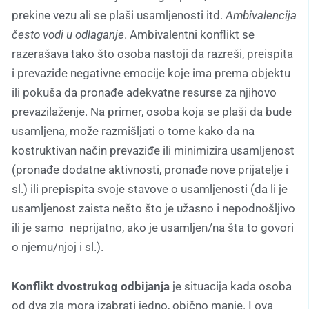
prekine vezu ali se plaši usamljenosti itd.
Ambivalencija
često vodi u odlaganje
. Ambivalentni konflikt se
razerašava tako što osoba nastoji da razreši, preispita
i prevaziđe negativne emocije koje ima prema objektu
ili pokuša da pronađe adekvatne resurse za njihovo
prevazilaženje. Na primer, osoba koja se plaši da bude
usamljena, može razmišljati o tome kako da na
kostruktivan način prevaziđe ili minimizira usamljenost
(pronađe dodatne aktivnosti, pronađe nove prijatelje i
sl.) ili prepispita svoje stavove o usamljenosti (da li je
usamljenost zaista nešto što je užasno i nepodnošljivo
ili je samo neprijatno, ako je usamljen/na šta to govori
o njemu/njoj i sl.).
Konflikt dvostrukog odbijanja
je situacija kada osoba
od dva zla mora izabrati jedno, obično manje. I ova