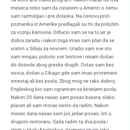
meseca rešio sam da ostanem u Americi o čemu
sam razmisljao i pre dolaska. Na osnovu priči
poznanika iz Amerike predlagali su mi da položim
za voznju kamiona. Odlucio sam se na to jer je
dobra zarada i nakon toga imao sam plan da se
vratim u Srbiju sa novcem. Uradio sam sve sto
sam mogao, polozio sve testove i nisam došao
do dozvole zbog greske drugih. Ostao sam bez
novca, došao u Cikago gde sam imao privremeni
smestaj ali bez posla. Zbog mog ne tako dobroj
Engleskog bio sam ogranicen sa biranjem posla.
Nakon 20 dana nasao sam posao basera, slabo
placen ali sam morao nesto da radim. Nakon
mesec dana nasao sam jos jedan posao, isti u
drugom restoranu. Sada radim ta dva posla i
idem u skolu Engleskog. Vremena imam jako