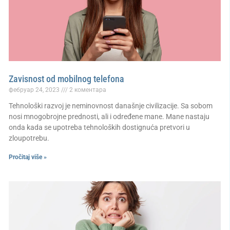
Zavisnost od mobilnog telefona
фебруар 24, 2023
2 коментара
Tehnološki razvoj je neminovnost današnje civilizacije. Sa sobom
nosi mnogobrojne prednosti, ali i određene mane. Mane nastaju
onda kada se upotreba tehnoloških dostignuća pretvori u
zloupotrebu.
Pročitaj više »