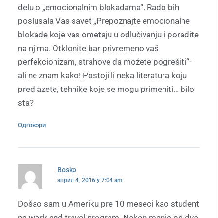
delu o „emocionalnim blokadama“. Rado bih
poslusala Vas savet „Prepoznajte emocionalne
blokade koje vas ometaju u odlučivanju i poradite
na njima. Otklonite bar privremeno vaš
perfekcionizam, strahove da možete pogrešiti“-
ali ne znam kako! Postoji li neka literatura koju
predlazete, tehnike koje se mogu primeniti… bilo
sta?
Одговори
Bosko
април 4, 2016 у 7:04 am
Došao sam u Ameriku pre 10 meseci kao student
na work and travel program. Nakon manje od dva