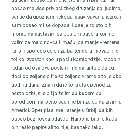
posao me vise privlaci zbog druzenja sa ljudima,
šanse da upoznam nekoga, usavrsavanja jezika i
sam posao mi se dopada. Lose je to sto bih
morao da nastavim sa poslom basera koji ne
volim za malo novca i imaću jos manje vremena
jer bih uporedo ucio i za bartendera i novac nije
toliko izvestan kao u poslu kamiondžije. Mada ni
jedan od ova dva posla mi ne garantuje da cu
doci do zeljene cifre za željeno vreme a to je oko
godinu dana. Znam da je to kratak period za
nesto ozbiljnije ali ja želim da budem sa
porodicom naročito sad i ne bih zeleo da živim u
Americi. Opet plasi me i stanje u Srbiji da bih
otišao bez novca odavde. Najbolje bi bilo kada
bih rešio papire ali to nijej bas tako lako.