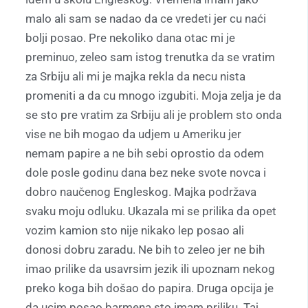
malo ali sam se nadao da ce vredeti jer cu naći
bolji posao. Pre nekoliko dana otac mi je
preminuo, zeleo sam istog trenutka da se vratim
za Srbiju ali mi je majka rekla da necu nista
promeniti a da cu mnogo izgubiti. Moja zelja je da
se sto pre vratim za Srbiju ali je problem sto onda
vise ne bih mogao da udjem u Ameriku jer
nemam papire a ne bih sebi oprostio da odem
dole posle godinu dana bez neke svote novca i
dobro naučenog Engleskog. Majka podržava
svaku moju odluku. Ukazala mi se prilika da opet
vozim kamion sto nije nikako lep posao ali
donosi dobru zaradu. Ne bih to zeleo jer ne bih
imao prilike da usavrsim jezik ili upoznam nekog
preko koga bih došao do papira. Druga opcija je
da ucim posao barmena sto imam priliku. Taj