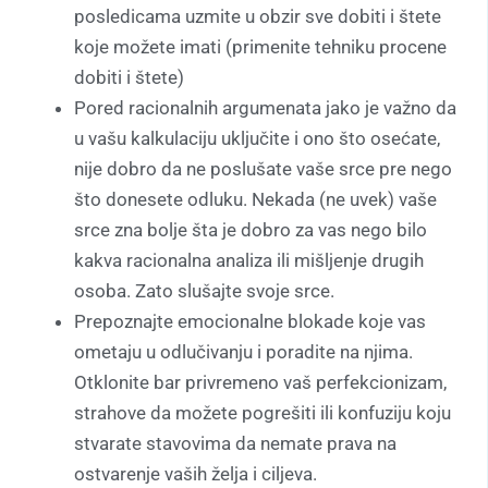
posledicama uzmite u obzir sve dobiti i štete
koje možete imati (primenite tehniku procene
dobiti i štete)
Pored racionalnih argumenata jako je važno da
u vašu kalkulaciju uključite i ono što osećate,
nije dobro da ne poslušate vaše srce pre nego
što donesete odluku. Nekada (ne uvek) vaše
srce zna bolje šta je dobro za vas nego bilo
kakva racionalna analiza ili mišljenje drugih
osoba. Zato slušajte svoje srce.
Prepoznajte emocionalne blokade koje vas
ometaju u odlučivanju i poradite na njima.
Otklonite bar privremeno vaš perfekcionizam,
strahove da možete pogrešiti ili konfuziju koju
stvarate stavovima da nemate prava na
ostvarenje vaših želja i ciljeva.