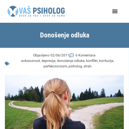
Пређи
на
садржај
Donošenje odluka
Objavljeno
02/06/2011
6 Komentara
anksioznost
,
depresija
,
donošenje odluka
,
konflikt
,
konfuzija
,
perfekcionizam
,
psiholog
,
strah