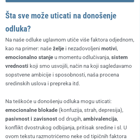
Šta sve može uticati na donošenje
odluka?
Na naše odluke uglavnom utiče više faktora odjednom,
kao na primer: naše
želje
i nezadovoljeni
motivi
,
emocionalno stanje
u momentu odlučivanja,
sistem
vrednosti
koji smo usvojili, način na koji sagledavamo
sopstvene ambicije i sposobnosti, naša procena
sredinskih uslova i prepreka itd.
Na teškoće u donošenju odluka mogu uticati:
emocionalne blokade
(konfuzija, strah, depresija),
pasivnost i zavisnost
od drugih,
ambivalencija
,
konflikt dvostrukog odbijanja, pritisak sredine i sl. U
ovom tekstu razmotrićemo neke od tipičnih faktora