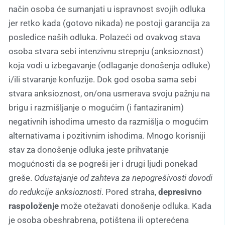
način osoba će sumanjati u ispravnost svojih odluka
jer retko kada (gotovo nikada) ne postoji garancija za
posledice naših odluka. Polazeći od ovakvog stava
osoba stvara sebi intenzivnu strepnju (anksioznost)
koja vodi u izbegavanje (odlaganje donošenja odluke)
i/ili stvaranje konfuzije. Dok god osoba sama sebi
stvara anksioznost, on/ona usmerava svoju pažnju na
brigu i razmišljanje o mogućim (i fantaziranim)
negativnih ishodima umesto da razmišlja o mogućim
alternativama i pozitivnim ishodima. Mnogo korisniji
stav za donošenje odluka jeste prihvatanje
mogućnosti da se pogreši jer i drugi ljudi ponekad
greše.
Odustajanje od zahteva za nepogrešivosti dovodi
do redukcije anksioznosti
. Pored straha,
depresivno
raspoloženje
može otežavati donošenje odluka. Kada
je osoba obeshrabrena, potištena ili opterećena