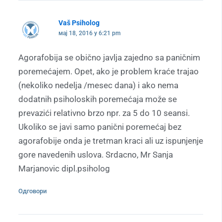
Vaš Psiholog
мај 18, 2016 у 6:21 pm
Agorafobija se obično javlja zajedno sa paničnim
poremećajem. Opet, ako je problem kraće trajao
(nekoliko nedelja /mesec dana) i ako nema
dodatnih psiholoskih poremećaja može se
prevazići relativno brzo npr. za 5 do 10 seansi.
Ukoliko se javi samo panični poremećaj bez
agorafobije onda je tretman kraci ali uz ispunjenje
gore navedenih uslova. Srdacno, Mr Sanja
Marjanovic dipl.psiholog
Одговори