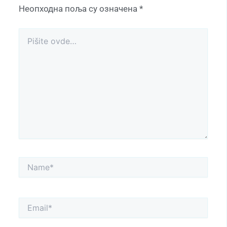
Неопходна поља су означена
*
Pišite
ovde…
Name*
Email*