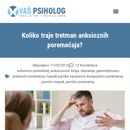
Пређи
на
садржај
Koliko traje tretman anksioznih
poremećaja?
Objavljeno
11/05/2016
13 Komentara
anksiozni poremećaj
,
anksioznost
,
briga
,
depresija
,
generalizovani
anksiozni poremecaj
,
napadi panike
,
opsesivno kompulzivni poremecaj
,
panični napad
,
panični poremećaj