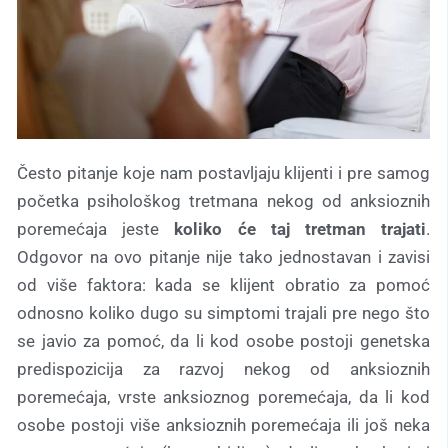
Često pitanje koje nam postavljaju klijenti i pre samog
početka psihološkog tretmana nekog od anksioznih
poremećaja jeste
koliko će taj tretman trajati
.
Odgovor na ovo pitanje nije tako jednostavan i zavisi
od više faktora: kada se klijent obratio za pomoć
odnosno koliko dugo su simptomi trajali pre nego što
se javio za pomoć, da li kod osobe postoji genetska
predispozicija za razvoj nekog od anksioznih
poremećaja, vrste anksioznog poremećaja, da li kod
osobe postoji više anksioznih poremećaja ili još neka