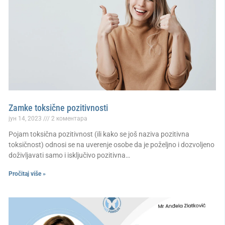
Zamke toksične pozitivnosti
јун 14, 2023
2 коментара
Pojam toksična pozitivnost (ili kako se još naziva pozitivna
toksičnost) odnosi se na uverenje osobe da je poželjno i dozvoljeno
doživljavati samo i isključivo pozitivna…
Pročitaj više »