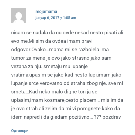
mojamama
јануар 6, 2017 у 1:05 am
nisam se nadala da cu ovde nekad nesto pisati ali
evo me,Milsim da ovdea imam pravi
odgovor.Ovako…mama mi se razbolela ima
tumor za mene je ovo jako strasno jako sam
vezana za nju. smetaju mu lupanje
vratima,upasim se jako kad nesto lupi,imam jako
lupanje srce verovatno od straha zbog nje. sve mi
smeta…Kad neko malo digne ton ja se
uplasim,imam kosmare,cesto placem… mislim da
je ovo strah ali zelim da mi vi pomgnete kako da
idem napred i da gledam pozitivno… ??? pozdrav
Одговори