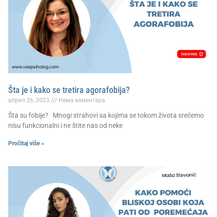
Šta je i kako se tretira agorafobija?
април 26, 2023
Нема коментара
Šta su fobije? Mnogi strahovi sa kojima se tokom života srećemo
nisu funkcionalni i ne štite nas od neke
Pročitaj više »