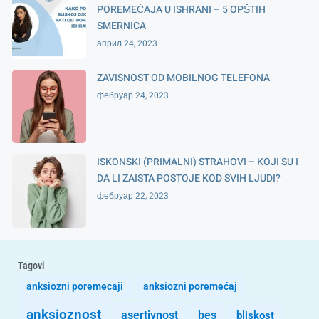
POREMEĆAJA U ISHRANI – 5 OPŠTIH
SMERNICA
април 24, 2023
ZAVISNOST OD MOBILNOG TELEFONA
фебруар 24, 2023
ISKONSKI (PRIMALNI) STRAHOVI – KOJI SU I
DA LI ZAISTA POSTOJE KOD SVIH LJUDI?
фебруар 22, 2023
Tagovi
anksiozni poremecaji
anksiozni poremećaj
anksioznost
asertivnost
bes
bliskost