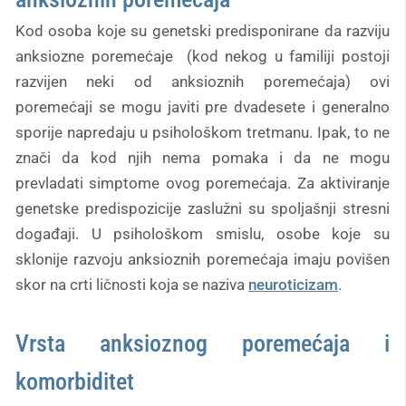
Kod osoba koje su genetski predisponirane da razviju
anksiozne poremećaje (kod nekog u familiji postoji
razvijen neki od anksioznih poremećaja) ovi
poremećaji se mogu javiti pre dvadesete i generalno
sporije napredaju u psihološkom tretmanu. Ipak, to ne
znači da kod njih nema pomaka i da ne mogu
prevladati simptome ovog poremećaja. Za aktiviranje
genetske predispozicije zaslužni su spoljašnji stresni
događaji. U psihološkom smislu, osobe koje su
sklonije razvoju anksioznih poremećaja imaju povišen
skor na crti ličnosti koja se naziva
neuroticizam
.
Vrsta anksioznog poremećaja i
komorbiditet