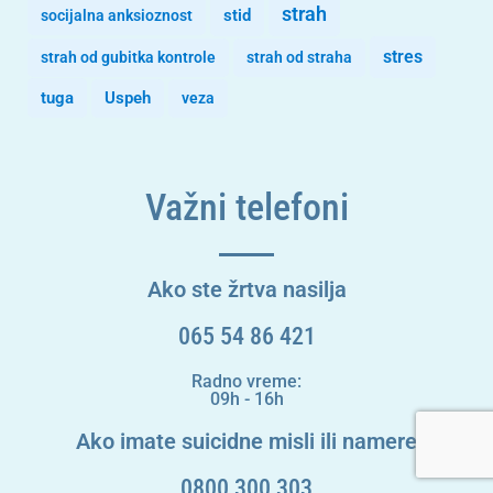
strah
stid
socijalna anksioznost
stres
strah od gubitka kontrole
strah od straha
tuga
Uspeh
veza
Važni telefoni
Ako ste žrtva nasilja
065 54 86 421
Radno vreme:
09h - 16h
Ako imate suicidne misli ili namere
0800 300 303