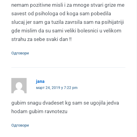
nemam pozitivne misli i za mnoge stvari grize me
savest od psihologa od koga sam pobedila
slucaj jer sam ga tuzila zavrsila sam na psihijatriji
gde mislim da su sami veliki bolesnici u velikom
strahu za sebe svaki dan !!
Одговори
jana
март 24, 2019 у 7:22 pm
gubim snagu dvadeset kg sam se ugojila jedva
hodam gubim ravnotezu
Одговори