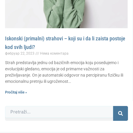
Iskonski (primalni) strahovi – koji su i da li zaista postoje
kod svih ljudi?
фебруар 22, 2023
Нема коментара
Strah predstavlja jednu od bazičnih emocija koju posedujemo i
evolucijski gledano, emocija je od primarne važnosti za
preživljavanje. On je automatski odgovor na percipiranu fizičku ili
emocionalnu pretnju ili ugroženost…
Pročitaj više »
Претрага