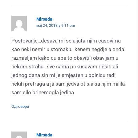
Mirsada
мај 24, 2018 у 9:11 pm
Postovanje…desava mi se u jutarnjim casovima
kao neki nemir u stomaku…kenem negdje a onda
razmisljam kako cu sbe to obaviti i obavljam u
nekom strahu…sve sama pokusavam rjesiti ali
jednog dana sin mi je smjesten u bolnicu radi
nekih pretraga a ja sam jedva otisla sa njim milila
sam cilo brinemogla jedina
Одговори
Mirsada