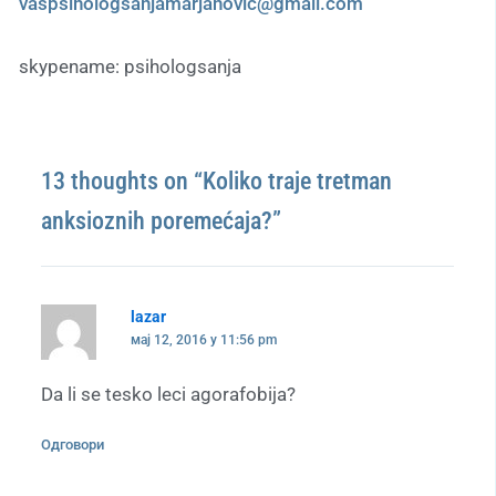
vaspsihologsanjamarjanovic@gmail.com
skypename: psihologsanja
13 thoughts on “Koliko traje tretman
anksioznih poremećaja?”
lazar
мај 12, 2016 у 11:56 pm
Da li se tesko leci agorafobija?
Одговори