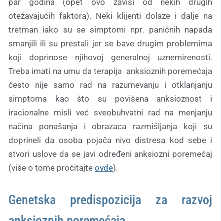
par godina (opet ovo zavisi od nekih drugih
otežavajućih faktora). Neki klijenti dolaze i dalje na
tretman iako su se simptomi npr. paničnih napada
smanjili ili su prestali jer se bave drugim problemima
koji doprinose njihovoj generalnoj uznemirenosti.
Treba imati na umu da terapija anksioznih poremećaja
često nije samo rad na razumevanju i otklanjanju
simptoma kao što su povišena anksioznost i
iracionalne misli već sveobuhvatni rad na menjanju
načina ponašanja i obrazaca razmišljanja koji su
doprineli da osoba pojača nivo distresa kod sebe i
stvori uslove da se javi određeni anksiozni poremećaj
(više o tome pročitajte
ovde
).
Genetska predispozicija za razvoj
anksioznih poremećaja