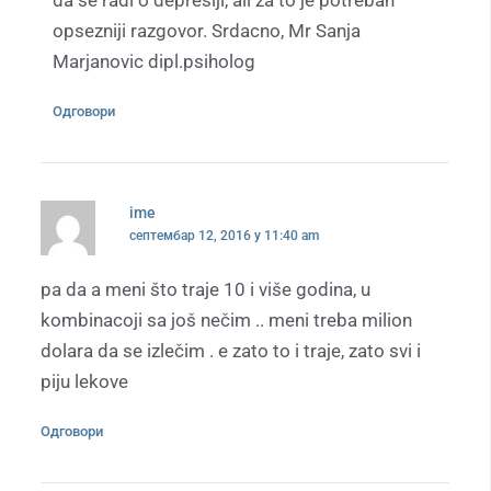
da se radi o depresiji, ali za to je potreban
opsezniji razgovor. Srdacno, Mr Sanja
Marjanovic dipl.psiholog
Одговори
ime
септембар 12, 2016 у 11:40 am
pa da a meni što traje 10 i više godina, u
kombinacoji sa još nečim .. meni treba milion
dolara da se izlečim . e zato to i traje, zato svi i
piju lekove
Одговори