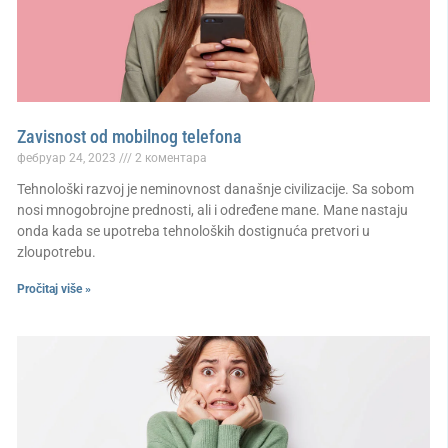
Zavisnost od mobilnog telefona
фебруар 24, 2023
2 коментара
Tehnološki razvoj je neminovnost današnje civilizacije. Sa sobom
nosi mnogobrojne prednosti, ali i određene mane. Mane nastaju
onda kada se upotreba tehnoloških dostignuća pretvori u
zloupotrebu.
Pročitaj više »