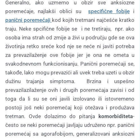
Generalno, ako uzmemo u obzir sve anksiozne
poremećaje, najlakši oblici su
specifične fobije
i
panični poremećaji
kod kojih tretmani najčešće kratko
traju. Neke spcifične fobije se i ne tretiraju, npr. ako
osoba ima strah od zmije a živi u području gde se ova
životinja retko sreće kod nje se neće ni javiti potreba
za prevazilaženje ove fobije jer je ona ne ometa u
svakodnevnom funkcionisanju. Panični poremećaji se,
takođe, lako mogu prevazići ali uvek treba uzeti u obzir
dužinu trajanja simptoma. Brzina i uspešno
prevazilazilaženje ovih i drugih poremećaja zavisi i od
toga da li su se oni javili izolovano ili istovremeno
postoji još neki poremećaj koji otežava i produžava
tretman. Ovde dolazimo do pitanja
komorbiditeta
-
često se neki poremećaji javljaju udruženo npr. panični
poremećaj sa agorafobijom, generalizovani anksiozni