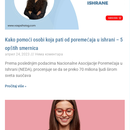
Kako pomoći osobi koja pati od poremećaja u ishrani – 5
opštih smernica
април 24, 2023
Нема коментара
Prema poslednjim podacima Nacionalne Asocijacije Poremećaja u
Ishrani (NEDA), procenjuje se da se preko 70 miliona ljudi širom
sveta suočava
Pročitaj više »