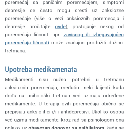
poremećaj sa paničnim poremećajem, simptomi
depresije se često mogu sresti uz anksiozne
poremećaje (više o vezi anksioznih poremećaja i
depresije pročitajte
ovde
), postojanje nekog od
poremećaja ličnosti npr.
zavisnog ili izbegavajućeg
poremećaja ličnosti
može značajno produžiti dužinu
tretmana.
Upotreba medikamenata
Medikamenti nisu nužno potrebni u tretmanu
anksioznih poremećaja, međutim neki klijenti kada
dođu na psihološki tretman već uzimaju određene
medikamente. U terapiji ovih poremećaja obično se
prepisuju anksiolitici i/ili antidepresivi. Ukoliko osoba
već uzima medikamente, kroz rad sa psihologom ona
polako, uz
obavezan dogovor sa psihijatrom
, kada se