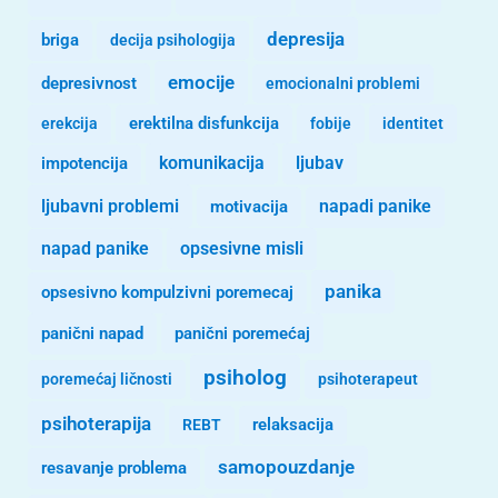
depresija
briga
decija psihologija
emocije
depresivnost
emocionalni problemi
erekcija
erektilna disfunkcija
fobije
identitet
komunikacija
ljubav
impotencija
ljubavni problemi
motivacija
napadi panike
opsesivne misli
napad panike
panika
opsesivno kompulzivni poremecaj
panični napad
panični poremećaj
psiholog
poremećaj ličnosti
psihoterapeut
psihoterapija
REBT
relaksacija
samopouzdanje
resavanje problema