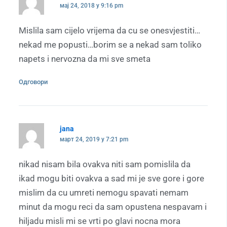
мај 24, 2018 у 9:16 pm
Mislila sam cijelo vrijema da cu se onesvjestiti…
nekad me popusti…borim se a nekad sam toliko
napets i nervozna da mi sve smeta
Одговори
jana
март 24, 2019 у 7:21 pm
nikad nisam bila ovakva niti sam pomislila da
ikad mogu biti ovakva a sad mi je sve gore i gore
mislim da cu umreti nemogu spavati nemam
minut da mogu reci da sam opustena nespavam i
hiljadu misli mi se vrti po glavi nocna mora