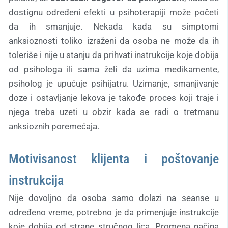
dostignu određeni efekti u psihoterapiji može početi
da ih smanjuje. Nekada kada su simptomi
anksioznosti toliko izraženi da osoba ne može da ih
toleriše i nije u stanju da prihvati instrukcije koje dobija
od psihologa ili sama želi da uzima medikamente,
psiholog je upućuje psihijatru. Uzimanje, smanjivanje
doze i ostavljanje lekova je takođe proces koji traje i
njega treba uzeti u obzir kada se radi o tretmanu
anksioznih poremećaja.
Motivisanost klijenta i poštovanje
instrukcija
Nije dovoljno da osoba samo dolazi na seanse u
određeno vreme, potrebno je da primenjuje instrukcije
koje dobija od strane stručnog lica. Promena načina