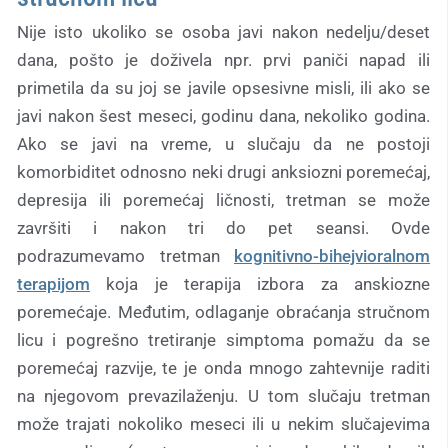
Nije isto ukoliko se osoba javi nakon nedelju/deset
dana, pošto je doživela npr. prvi paniči napad ili
primetila da su joj se javile opsesivne misli, ili ako se
javi nakon šest meseci, godinu dana, nekoliko godina.
Ako se javi na vreme, u slučaju da ne postoji
komorbiditet odnosno neki drugi anksiozni poremećaj,
depresija ili poremećaj ličnosti, tretman se može
završiti i nakon tri do pet seansi. Ovde
podrazumevamo tretman
kognitivno-bihejvioralnom
terapijom
koja je terapija izbora za anskiozne
poremećaje. Međutim, odlaganje obraćanja stručnom
licu i pogrešno tretiranje simptoma pomažu da se
poremećaj razvije, te je onda mnogo zahtevnije raditi
na njegovom prevazilaženju. U tom slučaju tretman
može trajati nokoliko meseci ili u nekim slučajevima