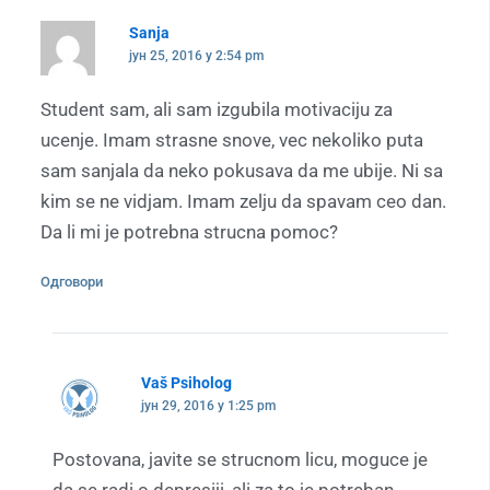
Sanja
јун 25, 2016 у 2:54 pm
Student sam, ali sam izgubila motivaciju za
ucenje. Imam strasne snove, vec nekoliko puta
sam sanjala da neko pokusava da me ubije. Ni sa
kim se ne vidjam. Imam zelju da spavam ceo dan.
Da li mi je potrebna strucna pomoc?
Одговори
Vaš Psiholog
јун 29, 2016 у 1:25 pm
Postovana, javite se strucnom licu, moguce je