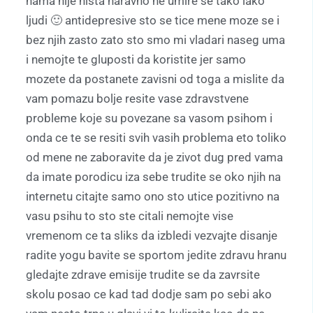
nama nije nista naravno ne umire se tako lako
ljudi 🙂 antidepresive sto se tice mene moze se i
bez njih zasto zato sto smo mi vladari naseg uma
i nemojte te gluposti da koristite jer samo
mozete da postanete zavisni od toga a mislite da
vam pomazu bolje resite vase zdravstvene
probleme koje su povezane sa vasom psihom i
onda ce te se resiti svih vasih problema eto toliko
od mene ne zaboravite da je zivot dug pred vama
da imate porodicu iza sebe trudite se oko njih na
internetu citajte samo ono sto utice pozitivno na
vasu psihu to sto ste citali nemojte vise
vremenom ce ta sliks da izbledi vezvajte disanje
radite yogu bavite se sportom jedite zdravu hranu
gledajte zdrave emisije trudite se da zavrsite
skolu posao ce kad tad dodje sam po sebi ako