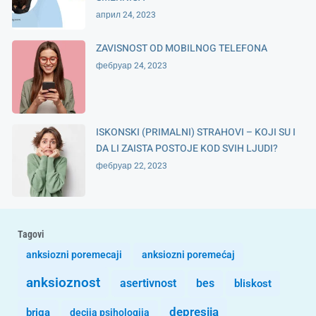
април 24, 2023
ZAVISNOST OD MOBILNOG TELEFONA
фебруар 24, 2023
ISKONSKI (PRIMALNI) STRAHOVI – KOJI SU I
DA LI ZAISTA POSTOJE KOD SVIH LJUDI?
фебруар 22, 2023
Tagovi
anksiozni poremecaji
anksiozni poremećaj
anksioznost
asertivnost
bes
bliskost
depresija
briga
decija psihologija