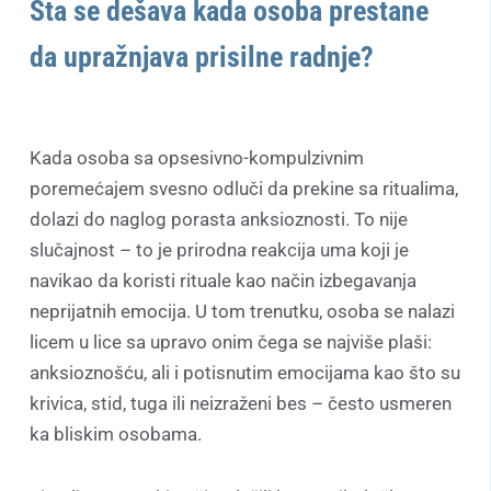
Šta se dešava kada osoba prestane
da upražnjava prisilne radnje?
Kada osoba sa opsesivno-kompulzivnim
poremećajem svesno odluči da prekine sa ritualima,
dolazi do naglog porasta anksioznosti. To nije
slučajnost – to je prirodna reakcija uma koji je
navikao da koristi rituale kao način izbegavanja
neprijatnih emocija. U tom trenutku, osoba se nalazi
licem u lice sa upravo onim čega se najviše plaši:
anksioznošću, ali i potisnutim emocijama kao što su
krivica, stid, tuga ili neizraženi bes – često usmeren
ka bliskim osobama.