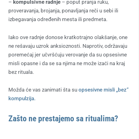
–
kompulsivne radnje
– poput pranja ruku,
proveravanja, brojanja, ponavljanja reči u sebi ili
izbegavanja određenih mesta ili predmeta.
Iako ove radnje donose kratkotrajno olakšanje, one
ne rešavaju uzrok anksioznosti. Naprotiv, održavaju
poremećaj jer učvršćuju verovanje da su opsesivne
misli opasne i da se sa njima ne može izaći na kraj
bez rituala.
Možda će vas zanimati šta su
opsesivne misli „bez“
kompulzija.
Zašto ne prestajemo sa ritualima?