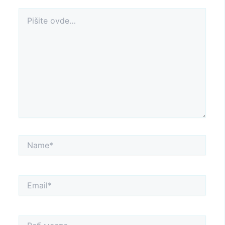
Pišite
ovde…
Name*
Email*
Веб