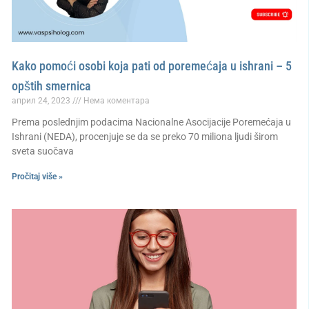
Kako pomoći osobi koja pati od poremećaja u ishrani – 5
opštih smernica
април 24, 2023
Нема коментара
Prema poslednjim podacima Nacionalne Asocijacije Poremećaja u
Ishrani (NEDA), procenjuje se da se preko 70 miliona ljudi širom
sveta suočava
Pročitaj više »