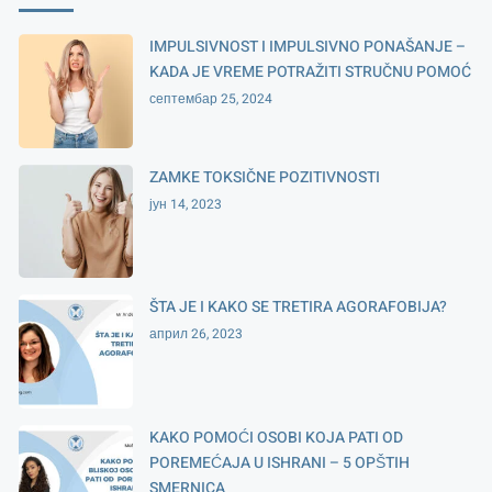
IMPULSIVNOST I IMPULSIVNO PONAŠANJE –
KADA JE VREME POTRAŽITI STRUČNU POMOĆ
септембар 25, 2024
ZAMKE TOKSIČNE POZITIVNOSTI
јун 14, 2023
ŠTA JE I KAKO SE TRETIRA AGORAFOBIJA?
април 26, 2023
KAKO POMOĆI OSOBI KOJA PATI OD
POREMEĆAJA U ISHRANI – 5 OPŠTIH
SMERNICA