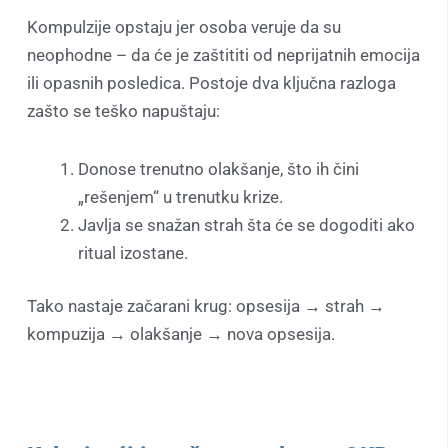
Kompulzije opstaju jer osoba veruje da su
neophodne – da će je zaštititi od neprijatnih emocija
ili opasnih posledica. Postoje dva ključna razloga
zašto se teško napuštaju:
Donose trenutno olakšanje, što ih čini
„rešenjem“ u trenutku krize.
Javlja se snažan strah šta će se dogoditi ako
ritual izostane.
Tako nastaje začarani krug: opsesija → strah →
kompuzija → olakšanje → nova opsesija.