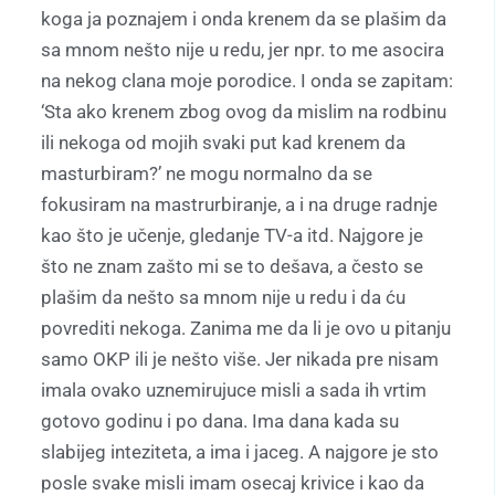
koga ja poznajem i onda krenem da se plašim da
sa mnom nešto nije u redu, jer npr. to me asocira
na nekog clana moje porodice. I onda se zapitam:
‘Sta ako krenem zbog ovog da mislim na rodbinu
ili nekoga od mojih svaki put kad krenem da
masturbiram?’ ne mogu normalno da se
fokusiram na mastrurbiranje, a i na druge radnje
kao što je učenje, gledanje TV-a itd. Najgore je
što ne znam zašto mi se to dešava, a često se
plašim da nešto sa mnom nije u redu i da ću
povrediti nekoga. Zanima me da li je ovo u pitanju
samo OKP ili je nešto više. Jer nikada pre nisam
imala ovako uznemirujuce misli a sada ih vrtim
gotovo godinu i po dana. Ima dana kada su
slabijeg inteziteta, a ima i jaceg. A najgore je sto
posle svake misli imam osecaj krivice i kao da