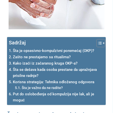
Sadržaj
Šta je opsesivno-kompulzivni poremećaj (OKP)?
Zašto ne prestajemo sa ritualima?
Kako izaći iz začaranog kruga OKP-a?
Šta se dešava kada osoba prestane da upražnjava
prisilne radnje?
Korisna strategija: Tehnika odloženog odgovora
Šta je važno da ne radite?
Put do oslobođenja od kompulzija nije lak, ali je
moguć