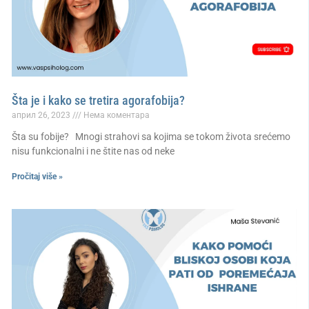
Šta je i kako se tretira agorafobija?
април 26, 2023
Нема коментара
Šta su fobije? Mnogi strahovi sa kojima se tokom života srećemo
nisu funkcionalni i ne štite nas od neke
Pročitaj više »