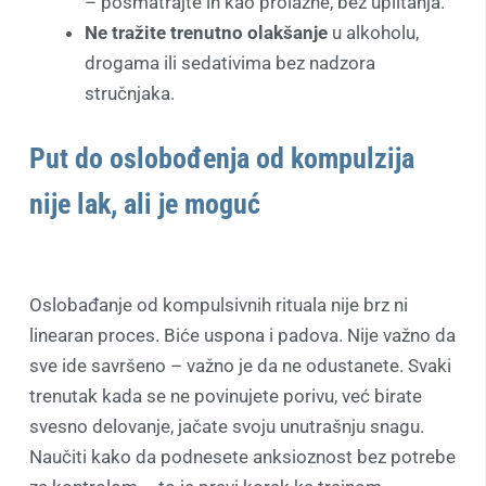
– posmatrajte ih kao prolazne, bez uplitanja.
Ne tražite trenutno olakšanje
u alkoholu,
drogama ili sedativima bez nadzora
stručnjaka.
Put do oslobođenja od kompulzija
nije lak, ali je moguć
Oslobađanje od kompulsivnih rituala nije brz ni
linearan proces. Biće uspona i padova. Nije važno da
sve ide savršeno – važno je da ne odustanete. Svaki
trenutak kada se ne povinujete porivu, već birate
svesno delovanje, jačate svoju unutrašnju snagu.
Naučiti kako da podnesete anksioznost bez potrebe