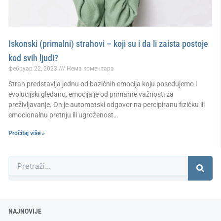
Iskonski (primalni) strahovi – koji su i da li zaista postoje
kod svih ljudi?
фебруар 22, 2023
Нема коментара
Strah predstavlja jednu od bazičnih emocija koju posedujemo i
evolucijski gledano, emocija je od primarne važnosti za
preživljavanje. On je automatski odgovor na percipiranu fizičku ili
emocionalnu pretnju ili ugroženost…
Pročitaj više »
Претрага
NAJNOVIJE