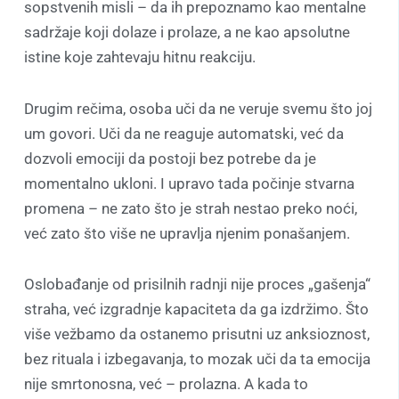
sopstvenih misli – da ih prepoznamo kao mentalne
sadržaje koji dolaze i prolaze, a ne kao apsolutne
istine koje zahtevaju hitnu reakciju.
Drugim rečima, osoba uči da ne veruje svemu što joj
um govori. Uči da ne reaguje automatski, već da
dozvoli emociji da postoji bez potrebe da je
momentalno ukloni. I upravo tada počinje stvarna
promena – ne zato što je strah nestao preko noći,
već zato što više ne upravlja njenim ponašanjem.
Oslobađanje od prisilnih radnji nije proces „gašenja“
straha, već izgradnje kapaciteta da ga izdržimo. Što
više vežbamo da ostanemo prisutni uz anksioznost,
bez rituala i izbegavanja, to mozak uči da ta emocija
nije smrtonosna, već – prolazna. A kada to