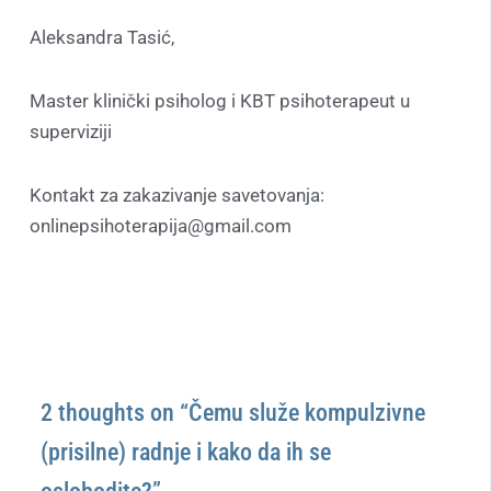
Aleksandra Tasić,
Master klinički psiholog i KBT psihoterapeut u
superviziji
Kontakt za zakazivanje savetovanja:
onlinepsihoterapija@gmail.com
2 thoughts on “Čemu služe kompulzivne
(prisilne) radnje i kako da ih se