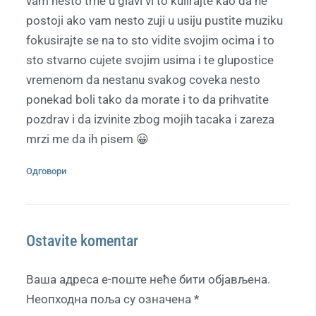
vam nesto trne u glavi vi to kulirajte kao da ne
postoji ako vam nesto zuji u usiju pustite muziku
fokusirajte se na to sto vidite svojim ocima i to
sto stvarno cujete svojim usima i te glupostice
vremenom da nestanu svakog coveka nesto
ponekad boli tako da morate i to da prihvatite
pozdrav i da izvinite zbog mojih tacaka i zareza
mrzi me da ih pisem 😀
Одговори
Ostavite komentar
Ваша адреса е-поште неће бити објављена.
Неопходна поља су означена
*