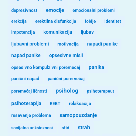
emocije
depresivnost
emocionalni problemi
erekcija
erektilna disfunkcija
fobije
identitet
komunikacija
ljubav
impotencija
ljubavni problemi
motivacija
napadi panike
opsesivne misli
napad panike
panika
opsesivno kompulzivni poremecaj
panični napad
panični poremećaj
psiholog
poremećaj ličnosti
psihoterapeut
psihoterapija
REBT
relaksacija
samopouzdanje
resavanje problema
strah
stid
socijalna anksioznost