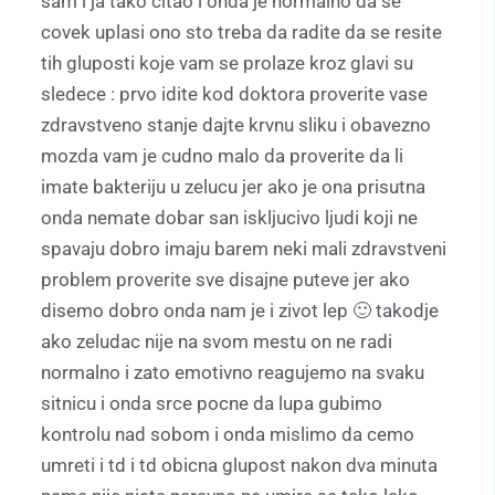
sam i ja tako citao i onda je normalno da se
covek uplasi ono sto treba da radite da se resite
tih gluposti koje vam se prolaze kroz glavi su
sledece : prvo idite kod doktora proverite vase
zdravstveno stanje dajte krvnu sliku i obavezno
mozda vam je cudno malo da proverite da li
imate bakteriju u zelucu jer ako je ona prisutna
onda nemate dobar san iskljucivo ljudi koji ne
spavaju dobro imaju barem neki mali zdravstveni
problem proverite sve disajne puteve jer ako
disemo dobro onda nam je i zivot lep 🙂 takodje
ako zeludac nije na svom mestu on ne radi
normalno i zato emotivno reagujemo na svaku
sitnicu i onda srce pocne da lupa gubimo
kontrolu nad sobom i onda mislimo da cemo
umreti i td i td obicna glupost nakon dva minuta