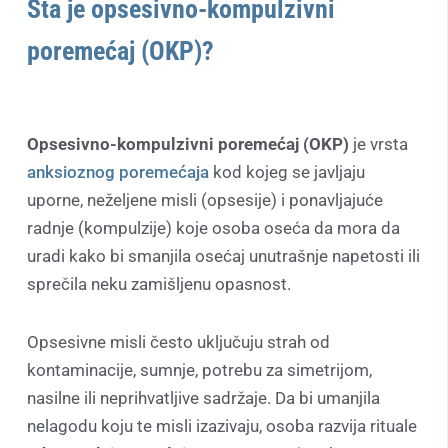
Šta je opsesivno-kompulzivni
poremećaj (OKP)?
Opsesivno-kompulzivni poremećaj
(OKP)
je vrsta
anksioznog poremećaja
kod kojeg se javljaju
uporne, neželjene misli (opsesije) i ponavljajuće
radnje (kompulzije) koje osoba oseća da mora da
uradi kako bi smanjila osećaj unutrašnje napetosti ili
sprečila neku zamišljenu opasnost.
Opsesivne misli često uključuju strah od
kontaminacije, sumnje, potrebu za simetrijom,
nasilne ili neprihvatljive sadržaje. Da bi umanjila
nelagodu koju te misli izazivaju, osoba razvija rituale