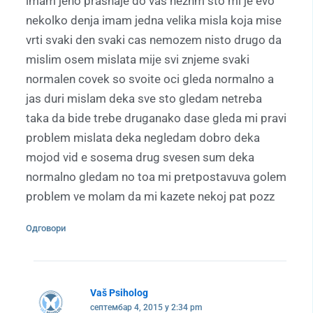
imam jeno prasnaje do vas neznm sto mi je evo
nekolko denja imam jedna velika misla koja mise
vrti svaki den svaki cas nemozem nisto drugo da
mislim osem mislata mije svi znjeme svaki
normalen covek so svoite oci gleda normalno a
jas duri mislam deka sve sto gledam netreba
taka da bide trebe druganako dase gleda mi pravi
problem mislata deka negledam dobro deka
mojod vid e sosema drug svesen sum deka
normalno gledam no toa mi pretpostavuva golem
problem ve molam da mi kazete nekoj pat pozz
Одговори
Vaš Psiholog
септембар 4, 2015 у 2:34 pm