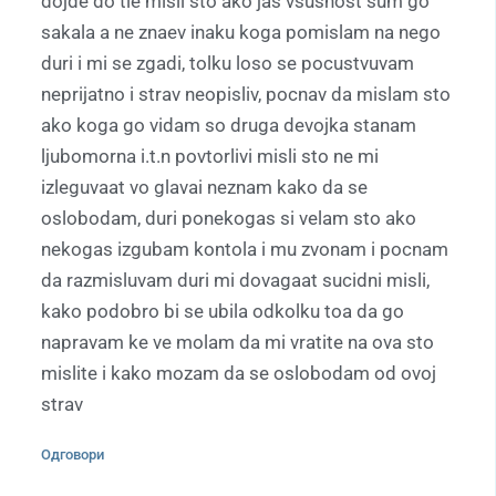
dojde do tie misli sto ako jas vsusnost sum go
sakala a ne znaev inaku koga pomislam na nego
duri i mi se zgadi, tolku loso se pocustvuvam
neprijatno i strav neopisliv, pocnav da mislam sto
ako koga go vidam so druga devojka stanam
ljubomorna i.t.n povtorlivi misli sto ne mi
izleguvaat vo glavai neznam kako da se
oslobodam, duri ponekogas si velam sto ako
nekogas izgubam kontola i mu zvonam i pocnam
da razmisluvam duri mi dovagaat sucidni misli,
kako podobro bi se ubila odkolku toa da go
napravam ke ve molam da mi vratite na ova sto
mislite i kako mozam da se oslobodam od ovoj
strav
Одговори