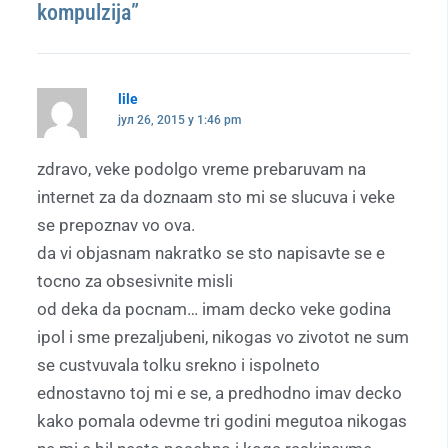
kompulzija”
lile
јул 26, 2015 у 1:46 pm
zdravo, veke podolgo vreme prebaruvam na
internet za da doznaam sto mi se slucuva i veke
se prepoznav vo ova.
da vi objasnam nakratko se sto napisavte se e
tocno za obsesivnite misli
od deka da pocnam… imam decko veke godina
ipol i sme prezaljubeni, nikogas vo zivotot ne sum
se custvuvala tolku srekno i ispolneto
ednostavno toj mi e se, a predhodno imav decko
kako pomala odevme tri godini megutoa nikogas