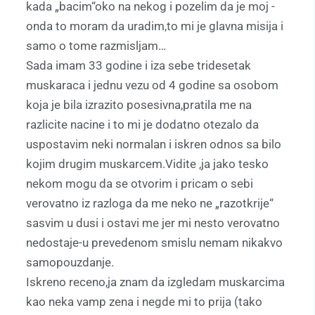
kada „bacim“oko na nekog i pozelim da je moj -
onda to moram da uradim,to mi je glavna misija i
samo o tome razmisljam…
Sada imam 33 godine i iza sebe tridesetak
muskaraca i jednu vezu od 4 godine sa osobom
koja je bila izrazito posesivna,pratila me na
razlicite nacine i to mi je dodatno otezalo da
uspostavim neki normalan i iskren odnos sa bilo
kojim drugim muskarcem.Vidite ,ja jako tesko
nekom mogu da se otvorim i pricam o sebi
verovatno iz razloga da me neko ne „razotkrije“
sasvim u dusi i ostavi me jer mi nesto verovatno
nedostaje-u prevedenom smislu nemam nikakvo
samopouzdanje.
Iskreno receno,ja znam da izgledam muskarcima
kao neka vamp zena i negde mi to prija (tako