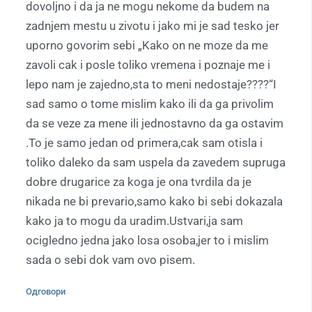
dovoljno i da ja ne mogu nekome da budem na
zadnjem mestu u zivotu i jako mi je sad tesko jer
uporno govorim sebi „Kako on ne moze da me
zavoli cak i posle toliko vremena i poznaje me i
lepo nam je zajedno,sta to meni nedostaje????“I
sad samo o tome mislim kako ili da ga privolim
da se veze za mene ili jednostavno da ga ostavim
.To je samo jedan od primera,cak sam otisla i
toliko daleko da sam uspela da zavedem supruga
dobre drugarice za koga je ona tvrdila da je
nikada ne bi prevario,samo kako bi sebi dokazala
kako ja to mogu da uradim.Ustvari,ja sam
ocigledno jedna jako losa osoba,jer to i mislim
sada o sebi dok vam ovo pisem.
Одговори