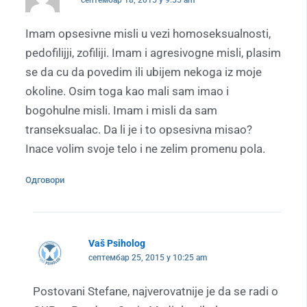
Imam opsesivne misli u vezi homoseksualnosti,
pedofilijji, zofiliji. Imam i agresivogne misli, plasim
se da cu da povedim ili ubijem nekoga iz moje
okoline. Osim toga kao mali sam imao i
bogohulne misli. Imam i misli da sam
transeksualac. Da li je i to opsesivna misao?
Inace volim svoje telo i ne zelim promenu pola.
Одговори
Vaš Psiholog
септембар 25, 2015 у 10:25 am
Postovani Stefane, najverovatnije je da se radi o