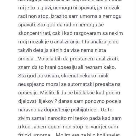
mi je to u glavi, nemogu ni spavati, jer mozak
radi non stop, izrazito sam umorna a nemogu
spavati. Sto god da radim nemogu se
skoncentrirati, cak i kad razgovaram sa nekim
moj mozak je u analiziranju. I ta analiza je do
takvih detalja sitnih da vise nema nista
smisla… Voljela bih da prestanem analizirati,
znam da to hrani opsesiju ali neznam kako.
Sta god pokusam, skrenut nekako misli,
neuspjesno mozal se automatski presalta na
opsesiju. Mislite li da ce biti lakse kad pocnu
djelovati lijekovi? danas sam ponovno pocela
naravno uz dopustenje psihijatrice… Uz to
zivim sama i narocito mi tesko pada kad sam
u kuci, a nemogu ni non stop ici vani jer sam
fizicki umorna…. Molim vas za bilo koji savjet