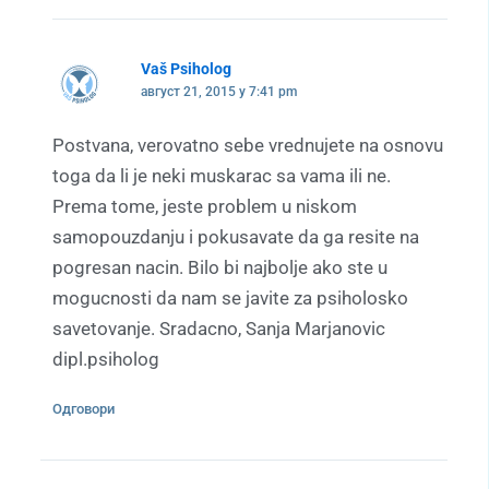
Vaš Psiholog
август 21, 2015 у 7:41 pm
Postvana, verovatno sebe vrednujete na osnovu
toga da li je neki muskarac sa vama ili ne.
Prema tome, jeste problem u niskom
samopouzdanju i pokusavate da ga resite na
pogresan nacin. Bilo bi najbolje ako ste u
mogucnosti da nam se javite za psiholosko
savetovanje. Sradacno, Sanja Marjanovic
dipl.psiholog
Одговори