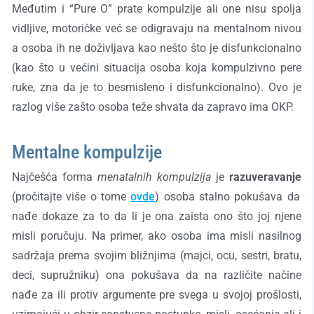
Međutim i “Pure O” prate kompulzije ali one nisu spolja
vidljive, motoričke već se odigravaju na mentalnom nivou
a osoba ih ne doživljava kao nešto što je disfunkcionalno
(kao što u većini situacija osoba koja kompulzivno pere
ruke, zna da je
to
besmisleno i disfunkcionalno). Ovo je
razlog više zašto osoba teže shvata da zapravo ima OKP.
Mentalne kompulzije
Najčešća forma
menatalnih kompulzija
je
razuveravanje
(pročitajte više o tome
ovde
) osoba stalno pokušava da
nađe dokaze za to da li je ona zaista ono što joj njene
misli poručuju. Na primer, ako osoba ima misli nasilnog
sadržaja prema svojim bližnjima (majci, ocu, sestri, bratu,
deci, supružniku) ona pokušava da na različite načine
nađe za ili protiv argumente pre svega u svojoj prošlosti,