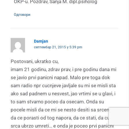
OKP-u. Pozdrav, Sanja M. dipl.psiholog
Одговори
Damjan
септембар 21, 2015 у 5:39 pm
Postovani, ukratko cu,
imam 21 godinu, zdrav prav, i pre godinu dana mi
se javio prvi panicni napad. Malo pre toga dok
sam radio npr cucnjeve javljale su mi se misli sta
ako sad padnem u nesvest, jao vrtimi se u glavi, i
to sam stvarno poceo da osecam. Onda su
pocele misli da ce mi se nesto desiti sa srcem,
da ce porasti od tog napora, da ce stati, da cu od
srca ubrzo umreti… e onda je poceo prvi panicni