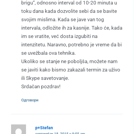
brigu“, odnosno interval od 10-20 minuta u
toku dana kada dozvolite sebi da se bavite
svojim mislima. Kada se jave van tog
intervala, odložite ih za kasnije. Tako će, kada
im se vratite, već dosta izgubiti na
intenzitetu. Naravno, potrebno je vreme da bi
se uvežbala ova tehnika.
Ukoliko se stanje ne poboljša, možete nam
se javiti kako bismo zakazali termin za uživo
ili Skype savetovanje.
Srdačan pozdrav!
Одговори
p+Stefan
септембар 18, 2015 у 9:55 am