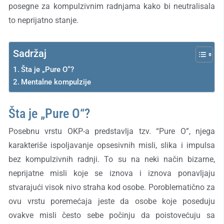
posegne za kompulzivnim radnjama kako bi neutralisala
to neprijatno stanje.
Sadržaj
Šta je „Pure O“?
Mentalne kompulzije
Šta je „Pure O“?
Posebnu vrstu OKP-a predstavlja tzv. “Pure O”,
njega
karakteri
še ispoljavanje opsesivnih misli, slika i impulsa
bez kompulzivnih radnji. To su na neki način bizarne,
neprijatne misli koje se iznova i iznova ponavljaju
stvarajući visok nivo straha kod osobe. Poroblematično za
ovu vrstu poremećaja jeste da osobe koje poseduju
ovakve misli često sebe počinju da poistovećuju sa