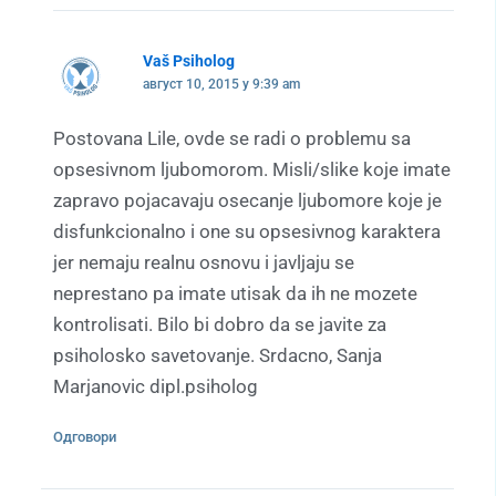
Vaš Psiholog
август 10, 2015 у 9:39 am
Postovana Lile, ovde se radi o problemu sa
opsesivnom ljubomorom. Misli/slike koje imate
zapravo pojacavaju osecanje ljubomore koje je
disfunkcionalno i one su opsesivnog karaktera
jer nemaju realnu osnovu i javljaju se
neprestano pa imate utisak da ih ne mozete
kontrolisati. Bilo bi dobro da se javite za
psiholosko savetovanje. Srdacno, Sanja
Marjanovic dipl.psiholog
Одговори