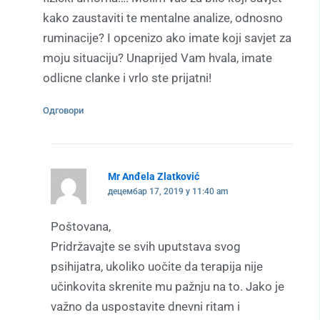
kako zaustaviti te mentalne analize, odnosno
ruminacije? I opcenizo ako imate koji savjet za
moju situaciju? Unaprijed Vam hvala, imate
odlicne clanke i vrlo ste prijatni!
Одговори
Mr Anđela Zlatković
децембар 17, 2019 у 11:40 am
Poštovana,
Pridržavajte se svih uputstava svog
psihijatra, ukoliko uočite da terapija nije
učinkovita skrenite mu pažnju na to. Jako je
važno da uspostavite dnevni ritam i