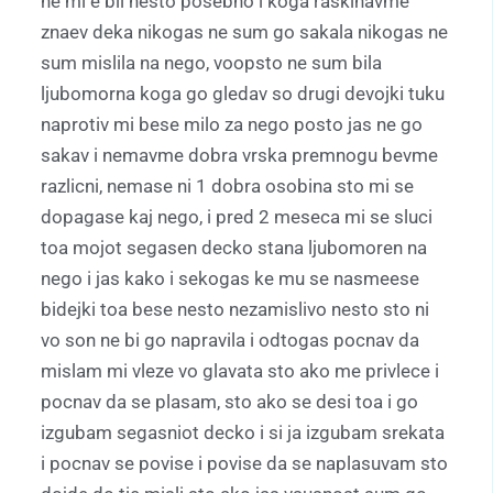
ne mi e bil nesto posebno i koga raskinavme
znaev deka nikogas ne sum go sakala nikogas ne
sum mislila na nego, voopsto ne sum bila
ljubomorna koga go gledav so drugi devojki tuku
naprotiv mi bese milo za nego posto jas ne go
sakav i nemavme dobra vrska premnogu bevme
razlicni, nemase ni 1 dobra osobina sto mi se
dopagase kaj nego, i pred 2 meseca mi se sluci
toa mojot segasen decko stana ljubomoren na
nego i jas kako i sekogas ke mu se nasmeese
bidejki toa bese nesto nezamislivo nesto sto ni
vo son ne bi go napravila i odtogas pocnav da
mislam mi vleze vo glavata sto ako me privlece i
pocnav da se plasam, sto ako se desi toa i go
izgubam segasniot decko i si ja izgubam srekata
i pocnav se povise i povise da se naplasuvam sto