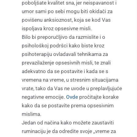
poboljšate kvalitet sna, jer neispavanost i
umor sami po sebi mogu biti okidači za
povišenu anksioznost, koja se kod Vas
ispoljava kroz opsesivne misli.
Bilo bi preporučljivo da razmislite i o
psihološkoj podršci kako biste kroz
psihoterapiju ovladavali tehnikama za
prevazilaženje opsesivnih misli, te znali
adekvatno da se postavite i kada se s
vremena na vreme, u stresnim situacijama
vrate, tako da Vas ne uvode u preplavljujuće
negativne emocije.
Ovde
pročitajte korake
kako da se postavite prema opsesivnim
mislima.
Jedan od načina kako možete zaustaviti
ruminaciju je da odredite svoje ,,vreme za