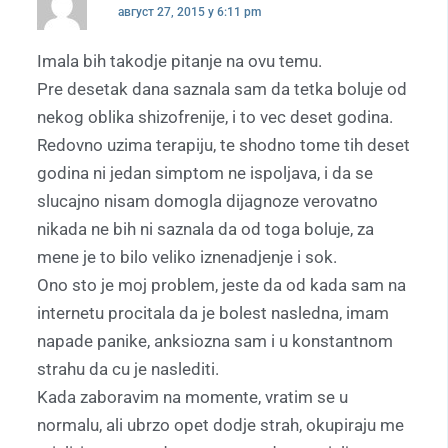
август 27, 2015 у 6:11 pm
Imala bih takodje pitanje na ovu temu.
Pre desetak dana saznala sam da tetka boluje od
nekog oblika shizofrenije, i to vec deset godina.
Redovno uzima terapiju, te shodno tome tih deset
godina ni jedan simptom ne ispoljava, i da se
slucajno nisam domogla dijagnoze verovatno
nikada ne bih ni saznala da od toga boluje, za
mene je to bilo veliko iznenadjenje i sok.
Ono sto je moj problem, jeste da od kada sam na
internetu procitala da je bolest nasledna, imam
napade panike, anksiozna sam i u konstantnom
strahu da cu je naslediti.
Kada zaboravim na momente, vratim se u
normalu, ali ubrzo opet dodje strah, okupiraju me