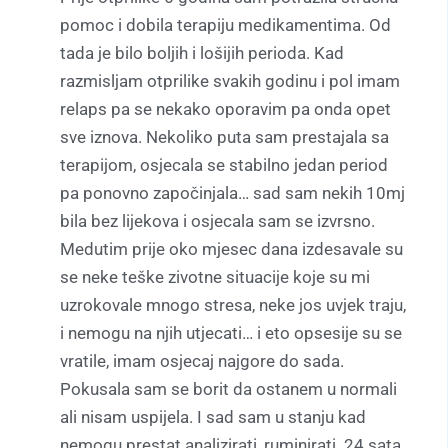
pomoc i dobila terapiju medikamentima. Od
tada je bilo boljih i lošijih perioda. Kad
razmisljam otprilike svakih godinu i pol imam
relaps pa se nekako oporavim pa onda opet
sve iznova. Nekoliko puta sam prestajala sa
terapijom, osjecala se stabilno jedan period
pa ponovno započinjala… sad sam nekih 10mj
bila bez lijekova i osjecala sam se izvrsno.
Medutim prije oko mjesec dana izdesavale su
se neke teške zivotne situacije koje su mi
uzrokovale mnogo stresa, neke jos uvjek traju,
i nemogu na njih utjecati… i eto opsesije su se
vratile, imam osjecaj najgore do sada.
Pokusala sam se borit da ostanem u normali
ali nisam uspijela. I sad sam u stanju kad
nemogu prestat analizirati, ruminirati. 24 sata