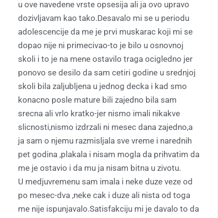
u ove navedene vrste opsesija ali ja ovo upravo
dozivljavam kao tako.Desavalo mi se u periodu
adolescencije da me je prvi muskarac koji mi se
dopao nije ni primecivao-to je bilo u osnovnoj
skoli i to je na mene ostavilo traga ocigledno jer
ponovo se desilo da sam cetiri godine u srednjoj
skoli bila zaljubljena u jednog decka i kad smo
konacno posle mature bili zajedno bila sam
srecna ali vrlo kratko-jer nismo imali nikakve
slicnosti,nismo izdrzali ni mesec dana zajedno,a
ja sam o njemu razmisljala sve vreme i narednih
pet godina ,plakala i nisam mogla da prihvatim da
me je ostavio i da mu ja nisam bitna u zivotu.
U medjuvremenu sam imala i neke duze veze od
po mesec-dva ,neke cak i duze ali nista od toga
me nije ispunjavalo.Satisfakciju mi je davalo to da