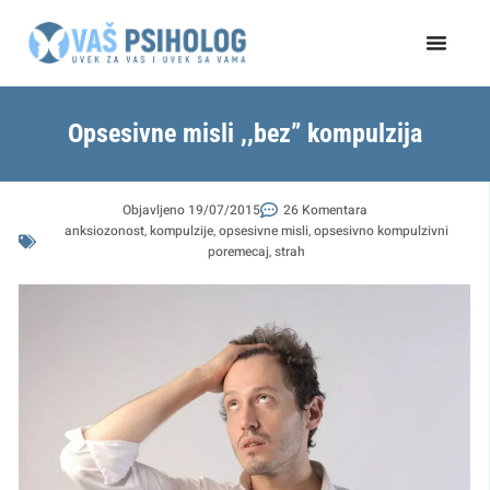
Пређи
на
садржај
Opsesivne misli ,,bez” kompulzija
Objavljeno
19/07/2015
26 Komentara
anksiozonost
,
kompulzije
,
opsesivne misli
,
opsesivno kompulzivni
poremecaj
,
strah