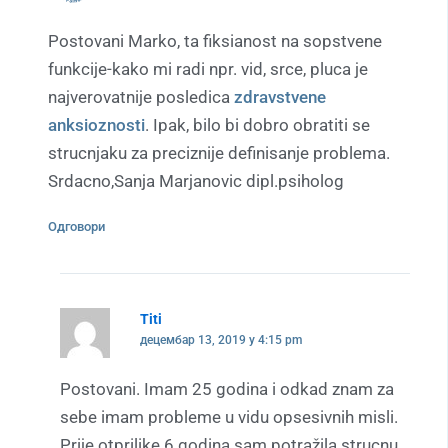
Postovani Marko, ta fiksianost na sopstvene
funkcije-kako mi radi npr. vid, srce, pluca je
najverovatnije posledica
zdravstvene
anksioznosti
. Ipak, bilo bi dobro obratiti se
strucnjaku za preciznije definisanje problema.
Srdacno,Sanja Marjanovic dipl.psiholog
Одговори
Titi
децембар 13, 2019 у 4:15 pm
Postovani. Imam 25 godina i odkad znam za
sebe imam probleme u vidu opsesivnih misli.
Prije otprilike 6 godina sam potražila strucnu