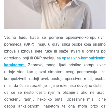
Većina ljudi,
kada se pomene opsesivno-kompulzivni
poreme
ćaj (OKP), imaju u glavi sliku osobe koja prisilno
iznova i iznova pere ruke ili slaže stvari u ormaru po
određenoj boji
ili
OKP meša
ju
sa
opsesivno-kompulzivnim
karakterom
.
Zapravo, mnogi ljudi prisilne kompulzivne
radnje vide kao glavni simptom ovog poremećaja. Iza
kompulzivnih radnji uvek postoje opsesivne misli, osoba
misli da će se zaraziti jer njene ruke nisu dovoljno čiste ili
da će se nešto desiti njenim bližnjima ako ne uradi
određenu radnju nekoliko puta. Opsesivne misli čine
osobu anksioznom, napetom te ona mora brzo da