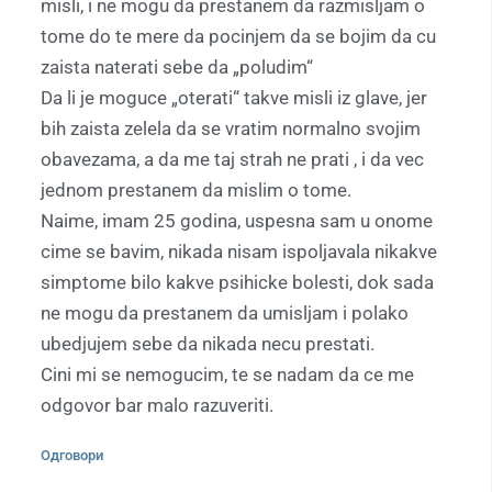
misli, i ne mogu da prestanem da razmisljam o
tome do te mere da pocinjem da se bojim da cu
zaista naterati sebe da „poludim“
Da li je moguce „oterati“ takve misli iz glave, jer
bih zaista zelela da se vratim normalno svojim
obavezama, a da me taj strah ne prati , i da vec
jednom prestanem da mislim o tome.
Naime, imam 25 godina, uspesna sam u onome
cime se bavim, nikada nisam ispoljavala nikakve
simptome bilo kakve psihicke bolesti, dok sada
ne mogu da prestanem da umisljam i polako
ubedjujem sebe da nikada necu prestati.
Cini mi se nemogucim, te se nadam da ce me
odgovor bar malo razuveriti.
Одговори