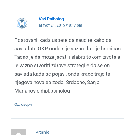
Vaš Psiholog
август 21, 2015 у 8:17 pm
Postovani, kada uspete da naucite kako da
savladate OKP onda nije vazno da li je hronican.
Tacno je da moze jacati i slabiti tokom zivota ali
je vazno stvoriti zdrave strategije da se on
savlada kada se pojavi, onda krace traje ta
njegova nova epizoda. Srdacno, Sanja
Marjanovic dipl.psiholog
Одговори
Pitanje