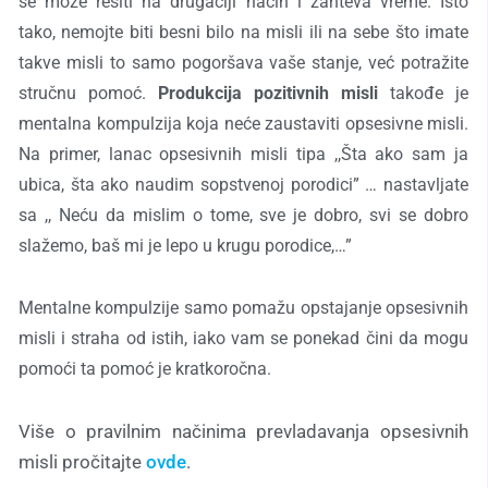
se može rešiti na drugačiji način i zahteva vreme. Isto
tako, nemojte biti besni bilo na misli ili na sebe što imate
takve misli to samo pogoršava vaše stanje, već potražite
stručnu pomoć.
Produkcija pozitivnih misli
takođe je
mentalna
kompulzija
koja neće zaustaviti opsesivne misli.
Na primer, lanac opsesivnih misli tipa ,,Šta ako sam ja
ubica, šta ako naudim sopstvenoj porodici” … nastavljate
sa ,,
Ne
ću da mislim o tome, sve je dobro, svi se dobro
slažemo,
ba
š mi je lepo u krugu porodice,…”
Mentalne kompulzije samo pomažu opstajanje opsesivnih
misli i straha od istih, iako vam se ponekad čini da mogu
pomoći ta pomoć je kratkoročna.
Više o pravilnim načinima prevladavanja opsesivnih
misli pročitajte
ovde
.