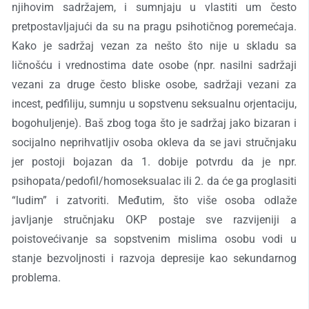
njihovim sadržajem, i sumnjaju u vlastiti um često
pretpostavljajući da su na pragu psihotičnog poremećaja.
Kako je sadržaj vezan za nešto što nije u skladu sa
ličnošću i vrednostima date osobe (npr. nasilni sadržaji
vezani za druge često bliske osobe, sadržaji vezani za
incest, pedfiliju, sumnju u sopstvenu seksualn
u orjentaciju
,
bogohuljenje). Baš zbog toga što je sadržaj jako bizaran i
socijalno neprihvatljiv osoba okleva da se javi stručnjaku
jer postoji bojazan da 1. dobije potvrdu da je npr.
psihopata/pedofil/homoseksualac ili 2. da će ga proglasiti
“ludim” i zatvoriti. Međutim, što više osoba odlaže
javljanje stručnjaku OKP postaje sve razvijeniji a
poistovećivanje sa sopstvenim mislima osobu vodi u
stanje bezvoljnosti i razvoja depresije kao sekundarnog
problema.