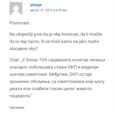
pitanje
август 21, 2015 у 6:29 pm
Postovani,
Na vikipediji pise da je okp hronican, da li mislite
da to nije tacno, ili se misli samo na jako teske
slucajeve okp?
Citat: „У близу 70% пацијената почетак лечења
значајно побољшава стање ОКП и редукује
његове симптоме. Међутим, ОКП остаје
хронично обољење, са симптомима који могу
јачати или слабити током целог живота
пацијента.“
Одговори