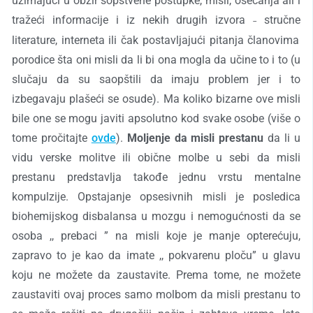
uzimajući u obzir sopstvene postupke, misli, osećanja ali i
tražeći informacije i iz nekih drugih izvora
stručn
e
˗
literatur
e
, internet
a
ili čak postavljajući pitanja članovima
porodice šta oni misli da li bi on
a
mogl
a
da učine to i to (u
slučaju da su saopštili da imaju problem jer i to
izbegavaju plašeći se osude). Ma koliko bizarne ove misli
bile one se mogu javiti apsolutno kod svake osobe (više o
tome pročitajte
ovde
).
Moljenje da misli prestanu
da li u
vidu verske molitve ili
obi
čne molbe u sebi da misli
prestanu predstavlja takođe jednu vrstu mentalne
kompulzije. Opstajanje opsesivnih misli je posledica
biohemijskog disbalansa u mozgu i nemogućnosti da se
osoba ,, prebaci ” na misli koje je manje opterećuju,
zapravo to je kao da imate ,, pokvarenu ploču” u glavu
koju ne možete da zaustavite. Prema tome, ne možete
zaustaviti ovaj proces samo molbom da misli prestanu to