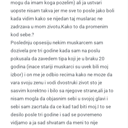
mogu da imam koga pozelim) ali ja ustvari
uopste nisam takva jer me sve to posle jako boli
kada vidim kako se nijedan taj muslarac ne
zadrzava u mom zivotu.Kako to da promenim
kod sebe.?
Poslednju opsesiju nekim muskarcem sam
dozivela pre tri godine kada sam na poslu
pokusala da zavedem tipa koji je u braku 20
godina (inace stariji muskarci su uvek bili moj
izbor) i on me je odbio recima kako ne moze da
vara svoju zenu i vodi dvostruki zivot sto je
sasvim korektno i bilo sa njegove strane,ali ja to
nisam mogla da objasnim sebi u svojoj glavi i
sebi sam zacrtala da ce kad tad biti moj.I to se
desilo posle tri godine i sad se povremeno
vidjamo a ja sad shvatam da meni to nije