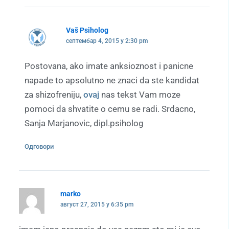
Vaš Psiholog
септембар 4, 2015 у 2:30 pm
Postovana, ako imate anksioznost i panicne
napade to apsolutno ne znaci da ste kandidat
za shizofreniju,
ovaj
nas tekst Vam moze
pomoci da shvatite o cemu se radi. Srdacno,
Sanja Marjanovic, dipl.psiholog
Одговори
marko
август 27, 2015 у 6:35 pm