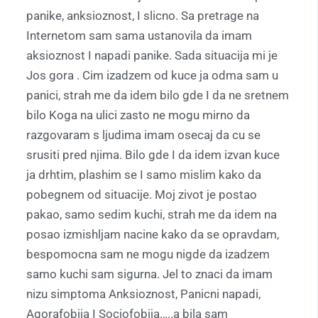
panike, anksioznost, I slicno. Sa pretrage na
Internetom sam sama ustanovila da imam
aksioznost I napadi panike. Sada situacija mi je
Jos gora . Cim izadzem od kuce ja odma sam u
panici, strah me da idem bilo gde I da ne sretnem
bilo Koga na ulici zasto ne mogu mirno da
razgovaram s ljudima imam osecaj da cu se
srusiti pred njima. Bilo gde I da idem izvan kuce
ja drhtim, plashim se I samo mislim kako da
pobegnem od situacije. Moj zivot je postao
pakao, samo sedim kuchi, strah me da idem na
posao izmishljam nacine kako da se opravdam,
bespomocna sam ne mogu nigde da izadzem
samo kuchi sam sigurna. Jel to znaci da imam
nizu simptoma Anksioznost, Panicni napadi,
Agorafobija I Sociofobija…..a bila sam