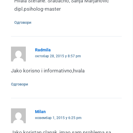
Hvala Stefane. Sradacno, Sanja Marjanovic
dipl.psiholog-master
Одговори
Radmila
октобар 28, 2015 у 8:57 pm
Jako korisno i informativno,hvala
Одговори
Milan
новембар 1, 2015 у 6:25 pm
Jako koristan clanak, imao sam problema sa