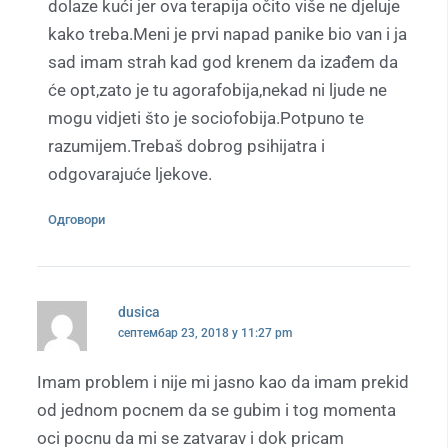
dolaze kući jer ova terapija očito više ne djeluje
kako treba.Meni je prvi napad panike bio van i ja
sad imam strah kad god krenem da izađem da
će opt,zato je tu agorafobija,nekad ni ljude ne
mogu vidjeti što je sociofobija.Potpuno te
razumijem.Trebaš dobrog psihijatra i
odgovarajuće ljekove.
Одговори
dusica
септембар 23, 2018 у 11:27 pm
Imam problem i nije mi jasno kao da imam prekid
od jednom pocnem da se gubim i tog momenta
oci pocnu da mi se zatvarav i dok pricam