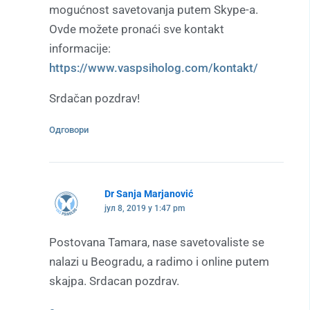
mogućnost savetovanja putem Skype-a.
Ovde možete pronaći sve kontakt
informacije:
https://www.vaspsiholog.com/kontakt/
Srdačan pozdrav!
Одговори
Dr Sanja Marjanović
јул 8, 2019 у 1:47 pm
Postovana Tamara, nase savetovaliste se
nalazi u Beogradu, a radimo i online putem
skajpa. Srdacan pozdrav.