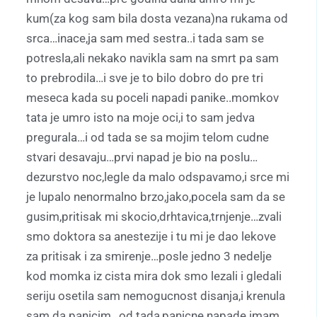
kum(za kog sam bila dosta vezana)na rukama od
srca…inace,ja sam med sestra..i tada sam se
potresla,ali nekako navikla sam na smrt pa sam
to prebrodila…i sve je to bilo dobro do pre tri
meseca kada su poceli napadi panike..momkov
tata je umro isto na moje oci,i to sam jedva
pregurala…i od tada se sa mojim telom cudne
stvari desavaju…prvi napad je bio na poslu…
dezurstvo noc,legle da malo odspavamo,i srce mi
je lupalo nenormalno brzo,jako,pocela sam da se
gusim,pritisak mi skocio,drhtavica,trnjenje…zvali
smo doktora sa anestezije i tu mi je dao lekove
za pritisak i za smirenje…posle jedno 3 nedelje
kod momka iz cista mira dok smo lezali i gledali
seriju osetila sam nemogucnost disanja,i krenula
sam da panicim…od tada,panicne napade imam