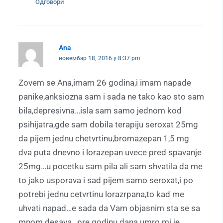
Одговори
Ana
новембар 18, 2016 у 8:37 pm
Zovem se Ana,imam 26 godina,i imam napade
panike,anksiozna sam i sada ne tako kao sto sam
bila,depresivna…isla sam samo jednom kod
psihijatra,gde sam dobila terapiju seroxat 25mg
da pijem jednu chetvrtinu,bromazepan 1,5 mg
dva puta dnevno i lorazepan uvece pred spavanje
25mg…u pocetku sam pila ali sam shvatila da me
to jako usporava i sad pijem samo seroxat,i po
potrebi jednu cetvrtinu lorazrpana,to kad me
uhvati napad…e sada da Vam objasnim sta se sa
mnom desava…pre godinu dana umro mi je