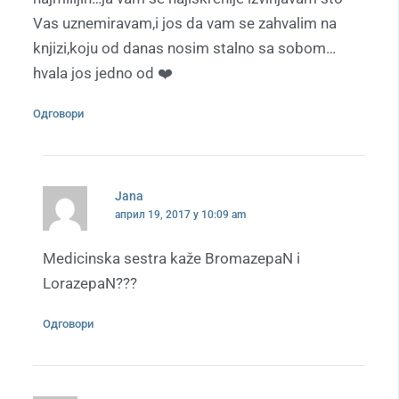
Vas uznemiravam,i jos da vam se zahvalim na
knjizi,koju od danas nosim stalno sa sobom…
hvala jos jedno od ❤️
Одговори
Jana
април 19, 2017 у 10:09 am
Medicinska sestra kaže BromazepaN i
LorazepaN???
Одговори