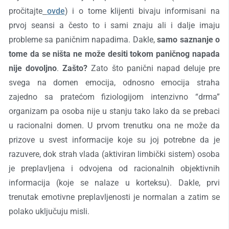
pročitajte
ovde
) i o tome klijenti bivaju informisani na
prvoj seansi a često to i sami znaju ali i dalje imaju
probleme sa paničnim napadima. Dakle,
samo saznanje o
tome da se ništa ne može desiti tokom paničnog napada
nije dovoljno
.
Zašto?
Zato što panični napad deluje pre
svega na domen emocija, odnosno emocija straha
zajedno sa pratećom fiziologijom intenzivno “drma”
organizam pa osoba nije u stanju tako lako da se prebaci
u racionalni
domen. U prvom
trenutku ona ne može da
prizove u svest informacije koje su joj potrebne da je
razuvere, dok strah vlada (aktiviran limbički sistem) osoba
je preplavljena i odvojena od racionalnih objektivnih
informacija (koje se nalaze u korteksu). Dakle, prvi
trenutak emotivne preplavljenosti je normalan a zatim se
polako uključuju misli.