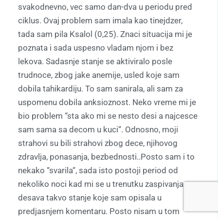
svakodnevno, vec samo dan-dva u periodu pred
ciklus. Ovaj problem sam imala kao tinejdzer,
tada sam pila Ksalol (0,25). Znaci situacija mi je
poznata i sada uspesno vladam njom i bez
lekova. Sadasnje stanje se aktiviralo posle
trudnoce, zbog jake anemije, usled koje sam
dobila tahikardiju. To sam sanirala, ali sam za
uspomenu dobila anksioznost. Neko vreme mi je
bio problem “sta ako mi se nesto desi a najcesce
sam sama sa decom u kuci“. Odnosno, moji
strahovi su bili strahovi zbog dece, njihovog
zdravlja, ponasanja, bezbednosti..Posto sam i to
nekako “svarila“, sada isto postoji period od
nekoliko noci kad mi se u trenutku zaspivanja
desava takvo stanje koje sam opisala u
predjasnjem komentaru. Posto nisam u tom