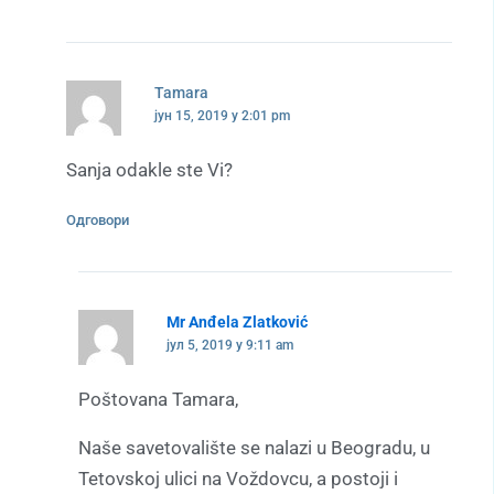
Tamara
јун 15, 2019 у 2:01 pm
Sanja odakle ste Vi?
Одговори
Mr Anđela Zlatković
јул 5, 2019 у 9:11 am
Poštovana Tamara,
Naše savetovalište se nalazi u Beogradu, u
Tetovskoj ulici na Voždovcu, a postoji i