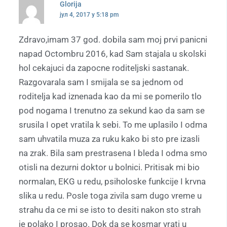
Glorija
јул 4, 2017 у 5:18 pm
Zdravo,imam 37 god. dobila sam moj prvi panicni
napad Octombru 2016, kad Sam stajala u skolski
hol cekajuci da zapocne roditeljski sastanak.
Razgovarala sam I smijala se sa jednom od
roditelja kad iznenada kao da mi se pomerilo tlo
pod nogama I trenutno za sekund kao da sam se
srusila I opet vratila k sebi. To me uplasilo I odma
sam uhvatila muza za ruku kako bi sto pre izasli
na zrak. Bila sam prestrasena I bleda I odma smo
otisli na dezurni doktor u bolnici. Pritisak mi bio
normalan, EKG u redu, psiholoske funkcije I krvna
slika u redu. Posle toga zivila sam dugo vreme u
strahu da ce mi se isto to desiti nakon sto strah
je polako I prosao. Dok da se kosmar vrati u