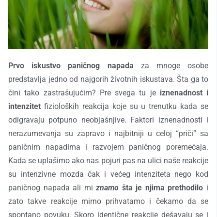
Prvo iskustvo paničnog napada
za mnoge osobe
predstavlja jedno od najgorih životnih iskustava. Šta ga to
čini tako zastrašujućim? Pre svega tu je
iznenadnost i
intenzitet
fizioloških reakcija koje su u trenutku kada se
odigravaju potpuno neobjašnjive. Faktori iznenadnosti i
nerazumevanja su zapravo i najbitniji u celoj “priči” sa
paničnim napadima i razvojem paničnog poremećaja.
Kada se uplašimo ako nas pojuri pas na ulici naše reakcije
su intenzivne mozda čak i većeg intenziteta nego kod
paničnog napada ali mi
znamo
šta je njima prethodilo
i
zato takve reakcije mirno prihvatamo i čekamo da se
spontano povuku. Skoro identične reakcije dešavaju se i