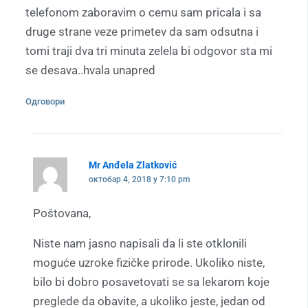
telefonom zaboravim o cemu sam pricala i sa
druge strane veze primetev da sam odsutna i
tomi traji dva tri minuta zelela bi odgovor sta mi
se desava..hvala unapred
Одговори
Mr Anđela Zlatković
октобар 4, 2018 у 7:10 pm
Poštovana,
Niste nam jasno napisali da li ste otklonili
moguće uzroke fizičke prirode. Ukoliko niste,
bilo bi dobro posavetovati se sa lekarom koje
preglede da obavite, a ukoliko jeste, jedan od