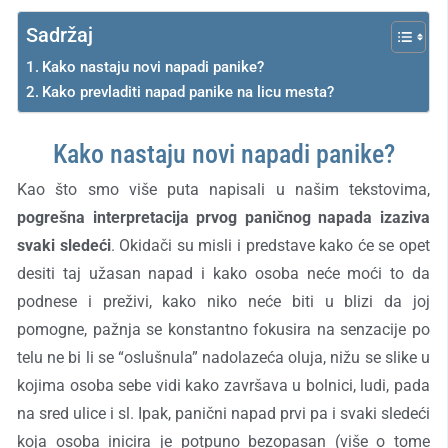
Sadržaj
Kako nastaju novi napadi panike?
Kako prevladiti napad panike na licu mesta?
Kako nastaju novi napadi panike?
Kao što smo više puta napisali u našim tekstovima,
pogrešna interpretacija prvog paničnog napada izaziva
svaki sledeći
. Okidači su misli i predstave kako će se opet
desiti taj užasan napad i kako osoba neće moći to da
podnese i preživi, kako niko neće biti u blizi da joj
pomogne, pažnja se konstantno fokusira na senzacije po
telu ne bi li se “oslušnula” nadolazeća oluja, nižu se slike u
kojima osoba sebe vidi kako završava u bolnici, ludi, pada
na sred ulice i sl. Ipak, panični napad prvi pa i svaki sledeći
koja osoba inicira je potpuno bezopasan (više o tome