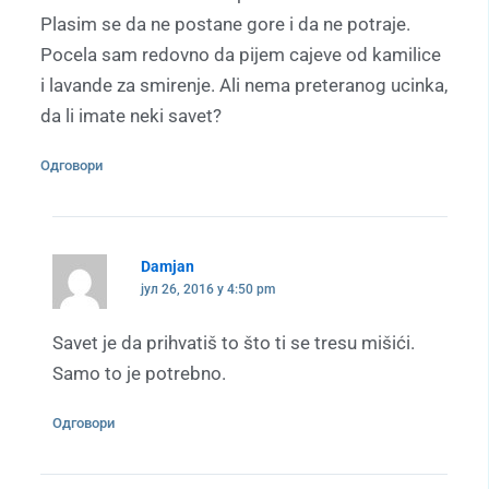
Plasim se da ne postane gore i da ne potraje.
Pocela sam redovno da pijem cajeve od kamilice
i lavande za smirenje. Ali nema preteranog ucinka,
da li imate neki savet?
Одговори
Damjan
јул 26, 2016 у 4:50 pm
Savet je da prihvatiš to što ti se tresu mišići.
Samo to je potrebno.
Одговори