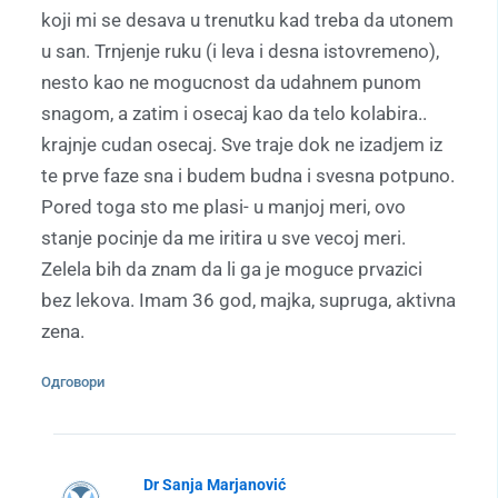
koji mi se desava u trenutku kad treba da utonem
u san. Trnjenje ruku (i leva i desna istovremeno),
nesto kao ne mogucnost da udahnem punom
snagom, a zatim i osecaj kao da telo kolabira..
krajnje cudan osecaj. Sve traje dok ne izadjem iz
te prve faze sna i budem budna i svesna potpuno.
Pored toga sto me plasi- u manjoj meri, ovo
stanje pocinje da me iritira u sve vecoj meri.
Zelela bih da znam da li ga je moguce prvazici
bez lekova. Imam 36 god, majka, supruga, aktivna
zena.
Одговори
Dr Sanja Marjanović