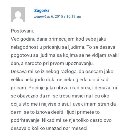
Zagorka
децембар 6, 2015 у 10:19 am
Postovani,
Vec godinu dana primecujem kod sebe jaku
nelagodnost u pricanju sa ljudima. To se desava
pogotovu sa ljudima sa kojima se ne vidjam svaki
dan, a narocto pri prvom upoznavanju.
Desava mi se iz nekog razloga, da osecam jako
veliku nelagodu dok me neko gleda u oci kad
pricam. Pocinje jako ubrzan rad srca, i desava mi
se obavezno da mi se tresu misici na licu oko
ociju sto me i najvise plasi. I uvek imam strah da
ce mi se to iznova desiti i ljudi primete to
podrhtavanje. Nikad mi se nje toliko cesto ovo
desavalo koliko unazad par meseci.