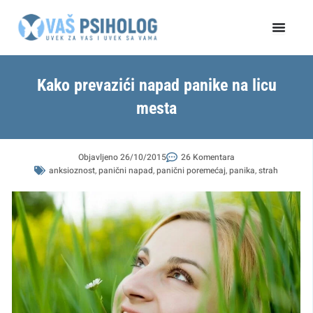
Пређи
на
садржај
Kako prevazići napad panike na licu
mesta
Objavljeno
26/10/2015
26 Komentara
anksioznost
,
panični napad
,
panični poremećaj
,
panika
,
strah