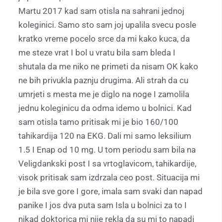
Martu 2017 kad sam otisla na sahrani jednoj
koleginici. Samo sto sam joj upalila svecu posle
kratko vreme pocelo srce da mi kako kuca, da
me steze vrat I bol u vratu bila sam bleda I
shutala da me niko ne primeti da nisam OK kako
ne bih privukla paznju drugima. Ali strah da cu
umrjeti s mesta me je diglo na noge I zamolila
jednu koleginicu da odma idemo u bolnici. Kad
sam otisla tamo pritisak mi je bio 160/100
tahikardija 120 na EKG. Dali mi samo leksilium
1.5 I Enap od 10 mg. U tom periodu sam bila na
Veligdankski post I sa vrtoglavicom, tahikardije,
visok pritisak sam izdrzala ceo post. Situacija mi
je bila sve gore I gore, imala sam svaki dan napad
panike I jos dva puta sam Isla u bolnici za to I
nikad doktorica mi nije rekla da su mi to napadi