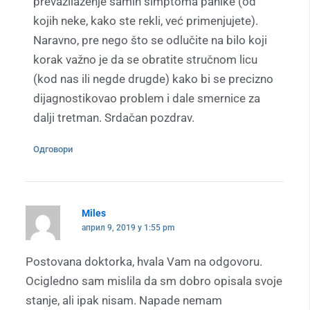
prevazilaženje samih simptoma panike (od
kojih neke, kako ste rekli, već primenjujete).
Naravno, pre nego što se odlučite na bilo koji
korak važno je da se obratite stručnom licu
(kod nas ili negde drugde) kako bi se precizno
dijagnostikovao problem i dale smernice za
dalji tretman. Srdačan pozdrav.
Одговори
Miles
април 9, 2019 у 1:55 pm
Postovana doktorka, hvala Vam na odgovoru.
Ocigledno sam mislila da sm dobro opisala svoje
stanje, ali ipak nisam. Napade nemam