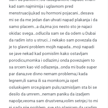
kad sam najmirnija i uglavnom pred
menstruaciju,kad su hormoni pojacani…desava
mi se da me jedan dan uhvati napad plakanja i da
samo placem…a da,ima jos nesto sto je najaci
okidac svega…odlucila sam se da odem u Dubai
da radim isto u struci…i nekako sam povezala da
je to glavni problem mojih napada…moji napadi
se jave nekad kad pomislim kako ostavljam
porodicu,momka i odlazim,i onda povezujem to
sa srcem kao vid odlazenja…onda mi bude super
par dana,sve divno nemam problema,i kada
legnem,ili sama ili sa momkom,ja opet
osluskujem srce,pipam puls,razmisljam sta bi se
desilo da umrem…nemam paniku da izadjem
napolje,veoma sam drustvena,volim setnje,i to mi
ni sada nije problem..sve sto planiram da uradim