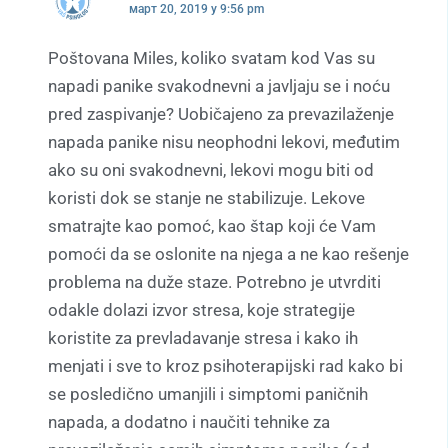
март 20, 2019 у 9:56 pm
Poštovana Miles, koliko svatam kod Vas su
napadi panike svakodnevni a javljaju se i noću
pred zaspivanje? Uobičajeno za prevazilaženje
napada panike nisu neophodni lekovi, međutim
ako su oni svakodnevni, lekovi mogu biti od
koristi dok se stanje ne stabilizuje. Lekove
smatrajte kao pomoć, kao štap koji će Vam
pomoći da se oslonite na njega a ne kao rešenje
problema na duže staze. Potrebno je utvrditi
odakle dolazi izvor stresa, koje strategije
koristite za prevladavanje stresa i kako ih
menjati i sve to kroz psihoterapijski rad kako bi
se posledično umanjili i simptomi paničnih
napada, a dodatno i naučiti tehnike za