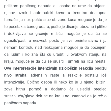
prilikom paničnog napada ali osoba ne ume da objasni
njihov uzrok i automatski krene u trenutno dostupna
tumačenja npr. pošto srce ubrzano kuca moguće je da je
to početak srčanog udara, pošto je disanje ubrzano i plitko
i doživljava se grčenje mišića moguće je da ću se
ugušiti/pasti u nesvest, pošto je sve preintenzivno i ja
nemam kontrolu nad reakcijama moguće je da počinjem
da ludim i ko zna šta ću uraditi u ovakvom stanju, na
kraju, moguće je da ću se srušiti i umreti na licu mesta.
Ove interpretacije intenzivnih fizioloških reakcija podižu
nivo straha
, adrenalin raste a reakcije postaju još
intenzivnije. Obično osoba ili neko ko je u njenoj blizini
zove hitnu pomoć a dodatno će uslediti pregled
srca/pluća/glave dok se na kraju ne ustanovi da je reč o
paničnom napadu.