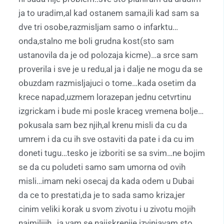
ja to uradim,al kad ostanem sama,ili kad sam sa
dve tri osobe,razmisljam samo o infarktu…
onda,stalno me boli grudna kost(sto sam
ustanovila da je od polozaja kicme)…a srce sam
proverila i sve je u redu,al ja i dalje ne mogu da se
obuzdam razmisljajuci o tome…kada osetim da
krece napad,uzmem lorazepan jednu cetvrtinu
izgrickam i bude mi posle kraceg vremena bolje…
pokusala sam bez njih,al krenu misli da cu da
umrem i da cu ih sve ostaviti da pate i da cu im
doneti tugu…tesko je izboriti se sa svim…ne bojim
se da cu poludeti samo sam umorna od ovih
misli…imam neki osecaj da kada odem u Dubai
da ce to prestati,da je to sada samo kriza,jer
cinim veliki korak u svom zivotu i u zivotu mojih
najmilijih…ja vam se najiskrenije izvinjavam sto