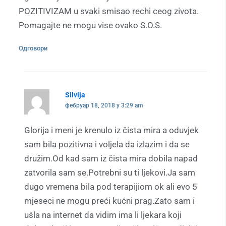
POZITIVIZAM u svaki smisao rechi ceog zivota.
Pomagajte ne mogu vise ovako S.O.S.
Одговори
Silvija
фебруар 18, 2018 у 3:29 am
Glorija i meni je krenulo iz čista mira a oduvjek
sam bila pozitivna i voljela da izlazim i da se
družim.Od kad sam iz čista mira dobila napad
zatvorila sam se.Potrebni su ti ljekovi.Ja sam
dugo vremena bila pod terapijiom ok ali evo 5
mjeseci ne mogu preći kućni prag.Zato sam i
ušla na internet da vidim ima li ljekara koji