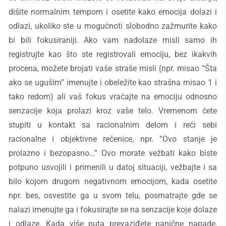
dišite normalnim tempom i osetite kako emocija dolazi i
odlazi, ukoliko ste u mogućnoti slobodno zažmurite kako
bi bili fokusiraniji. Ako vam nadolaze misli samo ih
registrujte kao što ste registrovali emociju, bez ikakvih
procena, možete brojati vaše straše misli (npr. misao “Šta
ako se ugušim” imenujte i obeležite kao strašna misao 1 i
tako redom) ali vaš fokus vraćajte na emociju odnosno
senzacije koja prolazi kroz vaše telo. Vremenom ćete
stupiti u kontakt sa racionalnim delom i reći sebi
racionalne i objektivne rečenice, npr. “Ovo stanje je
prolazno i bezopasno…” Ovo morate vežbati kako biste
potpuno usvojili i primenili u datoj situaciji, vežbajte i sa
bilo kojom drugom negativnom emocijom, kada osetite
npr. bes, osvestite ga u svom telu, posmatrajte gde se
nalazi imenujte ga i fokusirajte se na senzacije koje dolaze
i odlaze. Kada više puta prevaziđete panične napade,