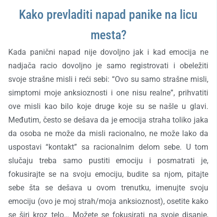
Kako prevladiti napad panike na licu
mesta?
Kada panični napad nije dovoljno jak i kad emocija ne
nadjača racio dovoljno je samo registrovati i obeležiti
svoje strašne misli i reći sebi: “Ovo su samo strašne misli,
simptomi moje anksioznosti i one nisu realne”, prihvatiti
ove misli kao bilo koje druge koje su se našle u glavi.
Međutim, često se dešava da je emocija straha toliko jaka
da osoba ne može da misli racionalno, ne može lako da
uspostavi “kontakt” sa racionalnim delom sebe. U tom
slučaju treba samo pustiti emociju i posmatrati je,
fokusirajte se na svoju emociju, budite sa njom, pitajte
sebe šta se dešava u ovom trenutku, imenujte svoju
emociju (ovo je moj strah/moja anksioznost), osetite kako
se širi kroz telo… Možete se fokusirati na svoje disanje,