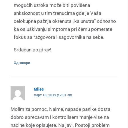
mogućih uzroka može biti povišena
anksioznost u tim trenucima gde je Vaša
celokupna pažnja okrenuta ,,ka unutra“ odnosno
ka osluškivanju simptoma pri čemu pomerate
fokus sa razgovora i sagovornika na sebe.
Srdačan pozdrav!
Одговори
Miles
март 18, 2019 у 2:01 am
Molim za pomoc. Naime, napade panike dosta
dobro sprecavam i kontrolisem manje-vise na
nacine koje opisujete. Na javi. Postoji problem