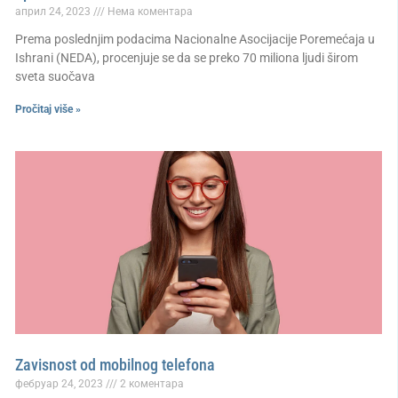
април 24, 2023
Нема коментара
Prema poslednjim podacima Nacionalne Asocijacije Poremećaja u
Ishrani (NEDA), procenjuje se da se preko 70 miliona ljudi širom
sveta suočava
Pročitaj više »
Zavisnost od mobilnog telefona
фебруар 24, 2023
2 коментара