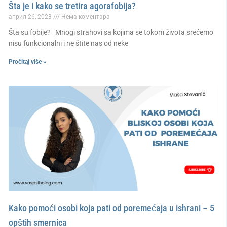
Šta je i kako se tretira agorafobija?
април 26, 2023
Нема коментара
Šta su fobije? Mnogi strahovi sa kojima se tokom života srećemo
nisu funkcionalni i ne štite nas od neke
Pročitaj više »
Kako pomoći osobi koja pati od poremećaja u ishrani – 5
opštih smernica