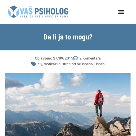
Пређи
на
садржај
Da li ja to mogu?
Objavljeno
27/09/2015
2 Komentara
cilj
,
motivacija
,
strah od neuspeha
,
Uspeh