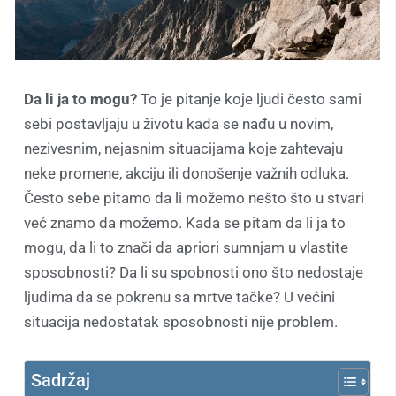
Da li ja to mogu?
To je pitanje koje ljudi često sami
sebi postavljaju u životu kada se nađu u novim,
nezivesnim, nejasnim situacijama koje zahtevaju
neke promene, akciju ili donošenje važnih odluka.
Često sebe pitamo da li možemo nešto što u stvari
već znamo da možemo. Kada se pitam da li ja to
mogu, da li to znači da apriori sumnjam u vlastite
sposobnosti? Da li su spobnosti ono što nedostaje
ljudima da se pokrenu sa mrtve tačke? U većini
situacija nedostatak sposobnosti nije problem.
Sadržaj