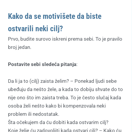
Kako da se motivišete da biste
ostvarili neki cilj?
Prvo, budite surovo iskreni prema sebi. To je pravilo
broj jedan.
Postavite sebi sledeća pitanja
:
Da li ja to (cilj) zaista želim? – Ponekad ljudi sebe
ubeđuju da nešto žele, a kada to dobiju shvate do to
nije ono što im zaista treba. To je često slučaj kada
osoba želi nešto kako bi kompenzovala neki
problem ili nedostatak.
Šta očekujem da ću dobiti kada ostvarim cilj?
Koje želje ću zadovoljiti kada ostvari cilj? – Kako ću