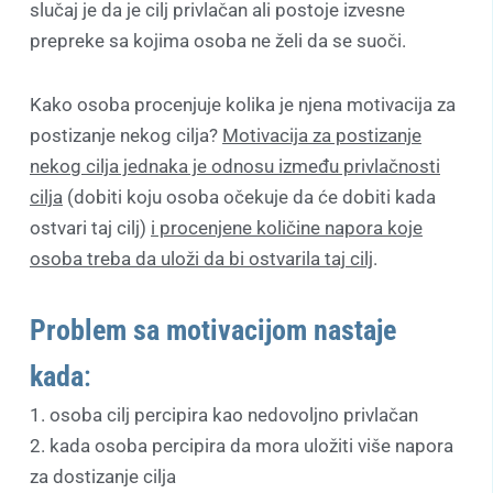
slučaj je da je cilj privlačan ali postoje izvesne
prepreke sa kojima osoba ne želi da se suoči.
Kako osoba procenjuje kolika je njena motivacija za
postizanje nekog cilja?
Motivacija za postizanje
nekog cilja jednaka je odnosu između privlačnosti
cilja
(dobiti koju osoba očekuje da će dobiti kada
ostvari taj cilj)
i procenjene količine napora koje
osoba treba da uloži da bi ostvarila taj cilj
.
Problem sa motivacijom nastaje
kada
:
1. osoba cilj percipira kao nedovoljno privlačan
2. kada osoba percipira da mora uložiti više napora
za dostizanje cilja