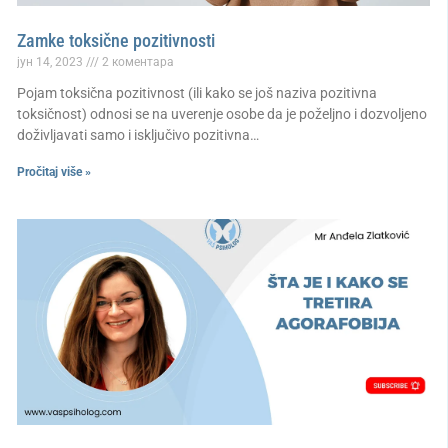
Zamke toksične pozitivnosti
јун 14, 2023
2 коментара
Pojam toksična pozitivnost (ili kako se još naziva pozitivna
toksičnost) odnosi se na uverenje osobe da je poželjno i dozvoljeno
doživljavati samo i isključivo pozitivna…
Pročitaj više »