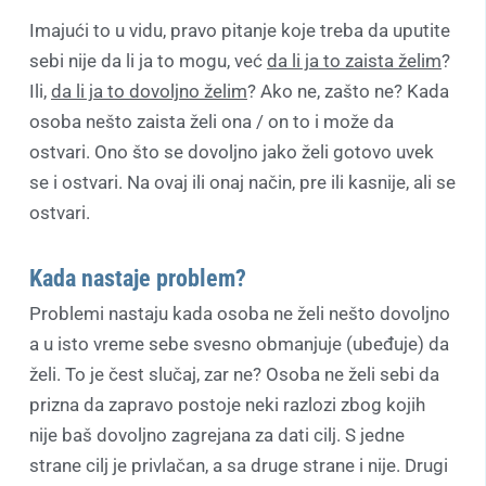
Imajući to u vidu, pravo pitanje koje treba da uputite
sebi nije da li ja to mogu, već
da li ja to zaista želim
?
Ili,
da li ja to dovoljno želim
? Ako ne, zašto ne? Kada
osoba nešto zaista želi ona / on to i može da
ostvari. Ono što se dovoljno jako želi gotovo uvek
se i ostvari. Na ovaj ili onaj način, pre ili kasnije, ali se
ostvari.
Kada nastaje problem?
Problemi nastaju kada osoba ne želi nešto dovoljno
a u isto vreme sebe svesno obmanjuje (ubeđuje) da
želi. To je čest slučaj, zar ne? Osoba ne želi sebi da
prizna da zapravo postoje neki razlozi zbog kojih
nije baš dovoljno zagrejana za dati cilj. S jedne
strane cilj je privlačan, a sa druge strane i nije. Drugi