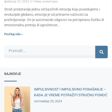
фебруар 22, 2023
Нема коментара
Strah predstavlja jednu od bazičnih emocija koju posedujemo i
evolucijski gledano, emocija je od primarne važnosti za
preživljavanje. On je automatski odgovor na percipiranu fizičku ili
emocionalnu pretnju ili ugroženost…
Pročitaj više »
Претрага
NAJNOVIJE
IMPULSIVNOST I IMPULSIVNO PONAŠANJE –
KADA JE VREME POTRAŽITI STRUČNU POMOĆ
септембар 25, 2024