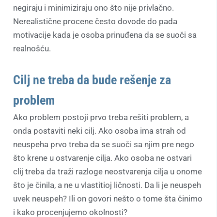
negiraju i minimiziraju ono što nije privlačno.
Nerealistične procene često dovode do pada
motivacije kada je osoba prinuđena da se suoči sa
realnošću.
Cilj ne treba da bude rešenje za
problem
Ako problem postoji prvo treba rešiti problem, a
onda postaviti neki cilj. Ako osoba ima strah od
neuspeha prvo treba da se suoči sa njim pre nego
što krene u ostvarenje cilja. Ako osoba ne ostvari
clij treba da traži razloge neostvarenja cilja u onome
što je činila, a ne u vlastitioj ličnosti. Da li je neuspeh
uvek neuspeh? Ili on govori nešto o tome šta činimo
i kako procenjujemo okolnosti?