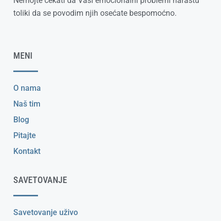
Nemojte čekati da Vaši emocionalni problemi narastu
toliki da se povodim njih osećate bespomoćno.
MENI
O nama
Naš tim
Blog
Pitajte
Kontakt
SAVETOVANJE
Savetovanje uživo