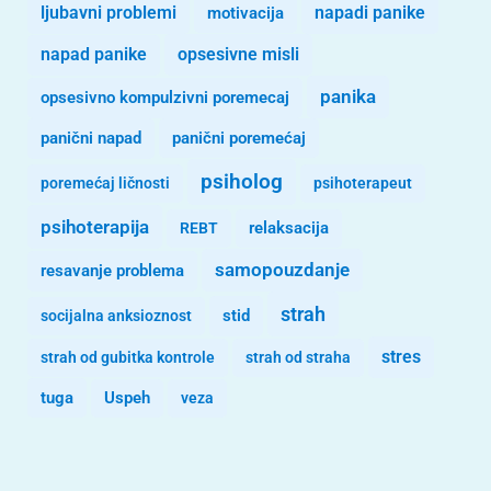
ljubavni problemi
motivacija
napadi panike
opsesivne misli
napad panike
panika
opsesivno kompulzivni poremecaj
panični napad
panični poremećaj
psiholog
poremećaj ličnosti
psihoterapeut
psihoterapija
REBT
relaksacija
samopouzdanje
resavanje problema
strah
stid
socijalna anksioznost
stres
strah od gubitka kontrole
strah od straha
tuga
Uspeh
veza