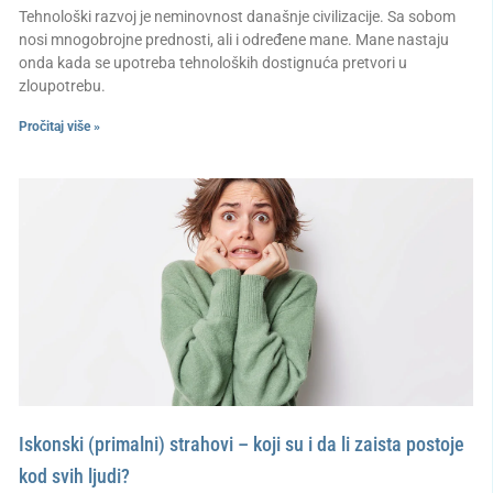
Tehnološki razvoj je neminovnost današnje civilizacije. Sa sobom
nosi mnogobrojne prednosti, ali i određene mane. Mane nastaju
onda kada se upotreba tehnoloških dostignuća pretvori u
zloupotrebu.
Pročitaj više »
Iskonski (primalni) strahovi – koji su i da li zaista postoje
kod svih ljudi?