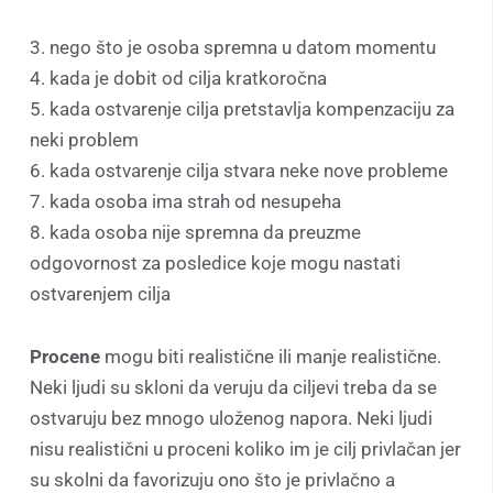
3. nego što je osoba spremna u datom momentu
4. kada je dobit od cilja kratkoročna
5. kada ostvarenje cilja pretstavlja kompenzaciju za
neki problem
6. kada ostvarenje cilja stvara neke nove probleme
7. kada osoba ima strah od nesupeha
8. kada osoba nije spremna da preuzme
odgovornost za posledice koje mogu nastati
ostvarenjem cilja
Procene
mogu biti realistične ili manje realistične.
Neki ljudi su skloni da veruju da ciljevi treba da se
ostvaruju bez mnogo uloženog napora. Neki ljudi
nisu realistični u proceni koliko im je cilj privlačan jer
su skolni da favorizuju ono što je privlačno a