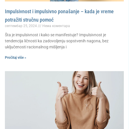
Impulsivnost i impulsivno ponašanje – kada je vreme
potražiti stručnu pomoć
септембар 25, 2024
Нема коментара
Šta je impulsivnost i kako se manifestuje? Impulsivnost je
tendencija ličnosti ka zadovoljenju sopstvenih nagona, bez
uključenosti racionalnog mišljenja i
Pročitaj više »