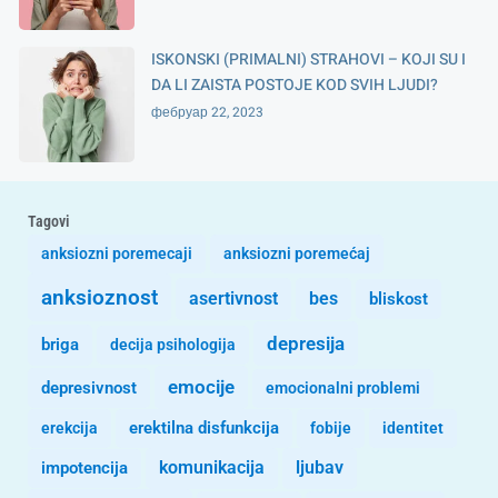
ISKONSKI (PRIMALNI) STRAHOVI – KOJI SU I
DA LI ZAISTA POSTOJE KOD SVIH LJUDI?
фебруар 22, 2023
Tagovi
anksiozni poremecaji
anksiozni poremećaj
anksioznost
asertivnost
bes
bliskost
depresija
briga
decija psihologija
emocije
depresivnost
emocionalni problemi
erekcija
erektilna disfunkcija
fobije
identitet
komunikacija
ljubav
impotencija