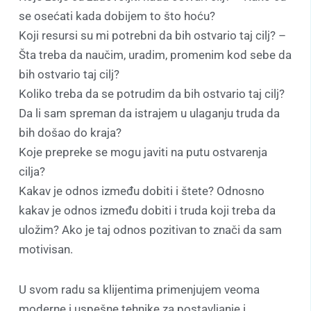
se osećati kada dobijem to što hoću?
Koji resursi su mi potrebni da bih ostvario taj cilj? –
Šta treba da naučim, uradim, promenim kod sebe da
bih ostvario taj cilj?
Koliko treba da se potrudim da bih ostvario taj cilj?
Da li sam spreman da istrajem u ulaganju truda da
bih došao do kraja?
Koje prepreke se mogu javiti na putu ostvarenja
cilja?
Kakav je odnos između dobiti i štete? Odnosno
kakav je odnos između dobiti i truda koji treba da
uložim? Ako je taj odnos pozitivan to znači da sam
motivisan.
U svom radu sa klijentima primenjujem veoma
moderne i uspešne tehnike za postavljanje i