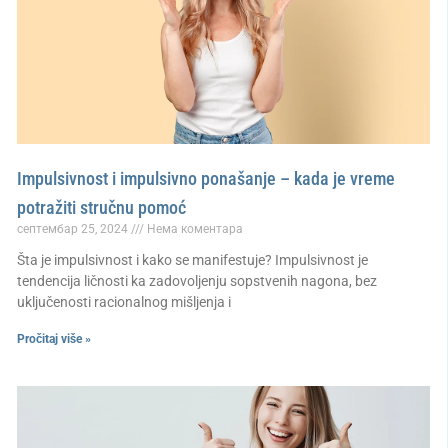
Impulsivnost i impulsivno ponašanje – kada je vreme
potražiti stručnu pomoć
септембар 25, 2024
Нема коментара
Šta je impulsivnost i kako se manifestuje? Impulsivnost je
tendencija ličnosti ka zadovoljenju sopstvenih nagona, bez
uključenosti racionalnog mišljenja i
Pročitaj više »