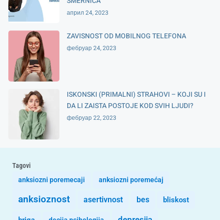
SMERNICA
април 24, 2023
ZAVISNOST OD MOBILNOG TELEFONA
фебруар 24, 2023
ISKONSKI (PRIMALNI) STRAHOVI – KOJI SU I
DA LI ZAISTA POSTOJE KOD SVIH LJUDI?
фебруар 22, 2023
Tagovi
anksiozni poremecaji
anksiozni poremećaj
anksioznost
asertivnost
bes
bliskost
depresija