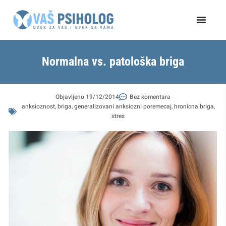
Пређи
на
садржај
Normalna vs. patološka briga
Objavljeno
19/12/2014
Bez komentara
anksioznost
,
briga
,
generalizovani anksiozni poremecaj
,
hronicna briga
,
stres