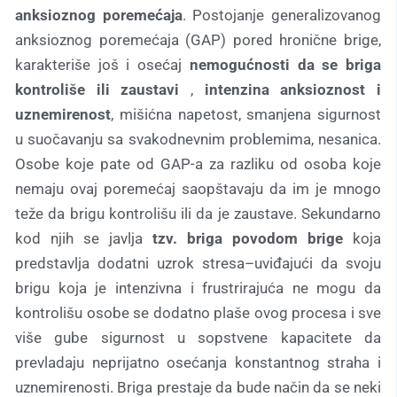
anksioznog poremećaja
. Postojanje generalizovanog
anksioznog poremećaja (GAP) pored hronične brige,
karakteriše još i osećaj
nemogućnosti da se briga
kontroliše ili zaustavi
,
intenzina anksioznost i
uznemirenost
, mišićna napetost, smanjena sigurnost
u suočavanju sa svakodnevnim problemima, nesanica.
Osobe koje pate od GAP-a za razliku od osoba koje
nemaju ovaj poremećaj saopštavaju da im je mnogo
teže da brigu kontrolišu ili da je zaustave. Sekundarno
kod njih se javlja
tzv. briga povodom brige
koja
predstavlja dodatni uzrok stresa–uviđajući da svoju
brigu koja je intenzivna i frustrirajuća ne mogu da
kontrolišu osobe se dodatno plaše ovog procesa i sve
više gube sigurnost u sopstvene kapacitete da
prevladaju neprijatno osećanja konstantnog straha i
uznemirenosti. Briga prestaje da bude način da se neki