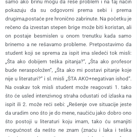
samo ako brinu mogu da reše problem i na taj način
pokazuju da su odgovorni prema sebi i prema
drugima,postaće pre hronično zabrinute. Na početku je
rečeno da izvestan stepen brige može biti koristan, ali
on postaje besmislen u onom trenutku kada samo
brinemo a ne rešavamo probleme. Pretpostavimo da
student koji se sprema za ispit ima sledeći tok misli:
„Šta ako dobijem teška pitanja?“, „Šta ako profesor
bude neraspoložen“, „Šta ako mi postavi pitanje koje
nije u literaturi?“ i sl. misli „ŠTA AKO+negativan ishod“.
Na ovakav tok misli student može reagovati 1. tako
što će usled intenzivnog straha odustati od izlaska na
ispit ili 2. može reći sebi: „Rešenje ove situacije jeste
da uradim ono što je do mene, naučiću jako dobro ono
što postoji u literaturi koju imam, tako ću smanjiti
mogućnost da nešto ne znam (znaću i laka i teška