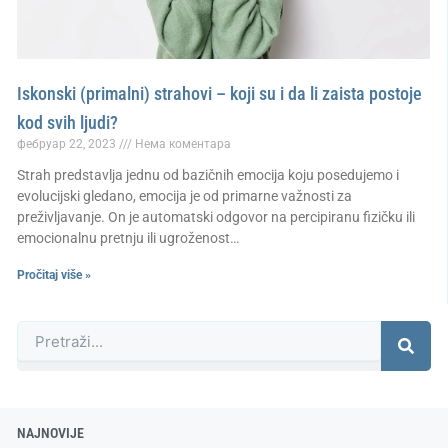
Iskonski (primalni) strahovi – koji su i da li zaista postoje
kod svih ljudi?
фебруар 22, 2023
Нема коментара
Strah predstavlja jednu od bazičnih emocija koju posedujemo i
evolucijski gledano, emocija je od primarne važnosti za
preživljavanje. On je automatski odgovor na percipiranu fizičku ili
emocionalnu pretnju ili ugroženost…
Pročitaj više »
Претрага
NAJNOVIJE