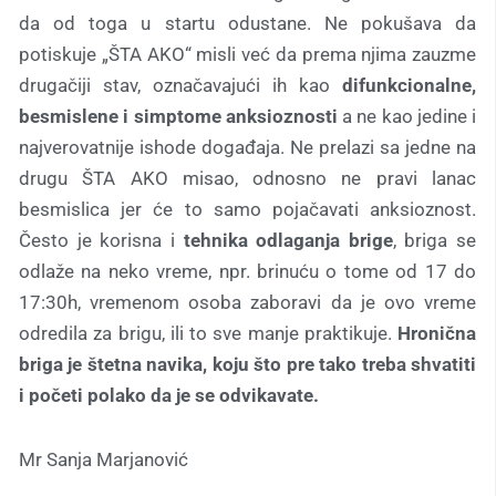
da od toga u startu odustane. Ne pokušava da
potiskuje „ŠTA AKO“ misli već da prema njima zauzme
drugačiji stav, označavajući ih kao
difunkcionalne,
besmislene i simptome anksioznosti
a ne kao jedine i
najverovatnije ishode događaja. Ne prelazi sa jedne na
drugu ŠTA AKO misao, odnosno ne pravi lanac
besmislica jer će to samo pojačavati anksioznost.
Često je korisna i
tehnika odlaganja brige
, briga se
odlaže na neko vreme, npr. brinuću o tome od 17 do
17:30h, vremenom osoba zaboravi da je ovo vreme
odredila za brigu, ili to sve manje praktikuje.
Hronična
briga je štetna navika, koju što pre tako treba shvatiti
i početi polako da je se odvikavate.
Mr Sanja Marjanović