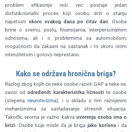
problem efikasnije reši već postaje jedan
disfunkcionalni proces koji osobu drži u stanju
napetosti
skoro svakog dana po čitav dan
. Osoba
brine o svemu, poslu, finansijama, interpersonalnim
odnosima, ali i o problemima sa automobilom,
mogućnosti da zakasni na sastanak i to skoro istim
intenzitetom i gotovo neprestano.
Kako se održava hronična briga?
Razlog zbog kojih će neke osobe razviti GAP a neke ne,
zavisi od
određenih karakteristika ličnosti
te osobe
(stepena
neuroticizma
), i u skladu s tim razvijenim
mehanizmima za savladavanje stresnih situacija.
Takođe, veoma je važno kakva
uverenja osoba ima o
brizi
. Osobe koje misle da je briga
jako korisna
i da