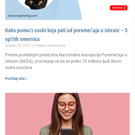
Kako pomoći osobi koja pati od poremećaja u ishrani – 5
opštih smernica
април 24, 2023
Нема коментара
Prema poslednjim podacima Nacionalne Asocijacije Poremećaja u
Ishrani (NEDA), procenjuje se da se preko 70 miliona ljudi širom
sveta suočava
Pročitaj više »