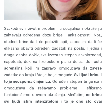
Svakodnevni životni problemi u socijalnom okruženju
zahtevaju određenu dozu brige i anksioznosti. Npr.,
studnet brine da li će položiti ispit, zaposleni da li će
efikasno obaviti određeni zadatak na poslu. I jedna i
druga osoba doživljava izvestan stepen anksioznosti,
napetosti, dok na fizološkom planu dolazi do rasta
adrenalina koji im zapravo omogućava da završe
zadatke do kraja i što je bolje moguće.
Svi ljudi brinu i
to je neosporna činjenica.
Određeni stepen brige nam
omogućava da rešavamo probleme i efikasno
funkcionišemo u svom okruženju. Međutim,
ne brinu
svi ljudi istim intenzitetom i to je ono što ovaj