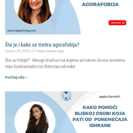
Šta je i kako se tretira agorafobija?
април 26, 2023
Нема коментара
Šta su fobije? Mnogi strahovi sa kojima se tokom života srećemo
nisu funkcionalni i ne štite nas od neke
Pročitaj više »