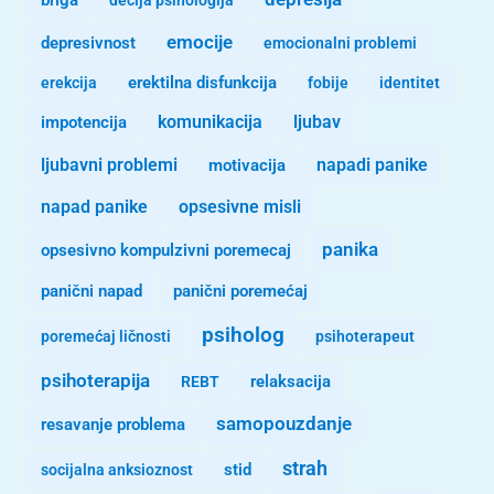
briga
decija psihologija
emocije
depresivnost
emocionalni problemi
erekcija
erektilna disfunkcija
fobije
identitet
komunikacija
ljubav
impotencija
ljubavni problemi
motivacija
napadi panike
opsesivne misli
napad panike
panika
opsesivno kompulzivni poremecaj
panični napad
panični poremećaj
psiholog
poremećaj ličnosti
psihoterapeut
psihoterapija
REBT
relaksacija
samopouzdanje
resavanje problema
strah
stid
socijalna anksioznost