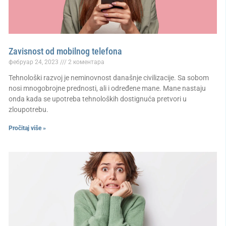
Zavisnost od mobilnog telefona
фебруар 24, 2023
2 коментара
Tehnološki razvoj je neminovnost današnje civilizacije. Sa sobom
nosi mnogobrojne prednosti, ali i određene mane. Mane nastaju
onda kada se upotreba tehnoloških dostignuća pretvori u
zloupotrebu.
Pročitaj više »