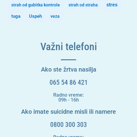
stres
strah od gubitka kontrole
strah od straha
tuga
Uspeh
veza
Važni telefoni
Ako ste žrtva nasilja
065 54 86 421
Radno vreme:
09h - 16h
Ako imate suicidne misli ili namere
0800 300 303