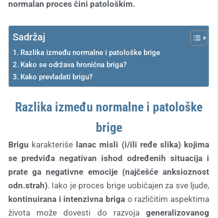
normalan proces čini patološkim.
Sadržaj
Razlika između normalne i patološke brige
Kako se održava hronična briga?
Kako prevladati brigu?
Razlika između normalne i patološke
brige
Brigu
karakteriše
lanac misli (i/ili ređe slika) kojima
se predviđa negativan ishod određenih situacija i
prate ga negativne emocije (najčešće anksioznost
odn.strah)
. Iako je proces brige uobičajen za sve ljude,
kontinuirana i intenzivna briga
o različitim aspektima
života može dovesti do razvoja
generalizovanog