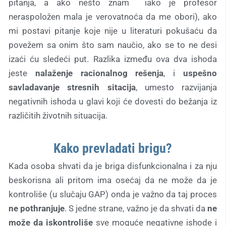
pitanja, a ako nešto znam iako je profesor
neraspoložen mala je verovatnoća da me obori), ako
mi postavi pitanje koje nije u literaturi pokušaću da
povežem sa onim što sam naučio, ako se to ne desi
izaći ću sledeći put. Razlika između ova dva ishoda
jeste
nalaženje racionalnog rešenja
, i
uspešno
savladavanje stresnih sitacija
, umesto razvijanja
negativnih ishoda u glavi koji će dovesti do bežanja iz
različitih životnih situacija.
Kako prevladati brigu?
Kada osoba shvati da je briga disfunkcionalna i za nju
beskorisna ali pritom ima osećaj da ne može da je
kontroliše (u slučaju GAP) onda je važno da taj proces
ne pothranjuje
. S jedne strane, važno je da shvati da
ne
može da iskontroliše
sve moguće negativne ishode i