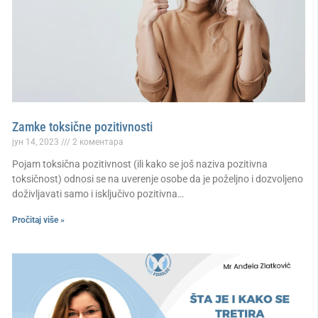
Zamke toksične pozitivnosti
јун 14, 2023
2 коментара
Pojam toksična pozitivnost (ili kako se još naziva pozitivna
toksičnost) odnosi se na uverenje osobe da je poželjno i dozvoljeno
doživljavati samo i isključivo pozitivna…
Pročitaj više »