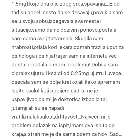
1,5mg),koje ona pije zbog srca,spavanja,…E od
tad su poceli cesto da se desavaju,povukla sam
se u svoju sobu,izbegavala sva mesta i
situacije,samo da ne dozivim ponovo,postala
sam sama svoj zatvorenik. Skupila sam
hrabrosti,otisla kod lekara,odmah trazila uput za
psihologa i psihijatra,jer sam na internetu vec
dosta procitala o mom problemu! Dobila sam
cipralex ujutru i ksalol od 0.25mg ujutru i uvece…
osecala sam se bolje kratko,ali kako spremam
ispite,ksalol koji popijem ujutru me je
uspavljivao,pa mi je doktorica izbacila taj
jutarnji,ali su se napadi
vratili,malaksalost,drhtavost…Najveci mi je
problem odlazak na ispit,imam dva ispita do
kraja,a strah me je da sama odem za Novi Sad…