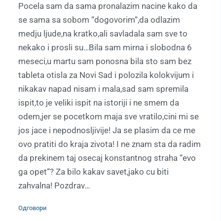
Pocela sam da sama pronalazim nacine kako da
se sama sa sobom “dogovorim“,da odlazim
medju ljude,na kratko,ali savladala sam sve to
nekako i prosli su…Bila sam mirna i slobodna 6
meseci,u martu sam ponosna bila sto sam bez
tableta otisla za Novi Sad i polozila kolokvijum i
nikakav napad nisam i mala,sad sam spremila
ispit,to je veliki ispit na istoriji i ne smem da
odem,jer se pocetkom maja sve vratilo,cini mi se
jos jace i nepodnosljivije! Ja se plasim da ce me
ovo pratiti do kraja zivota! I ne znam sta da radim
da prekinem taj osecaj konstantnog straha “evo
ga opet“? Za bilo kakav savet,jako cu biti
zahvalna! Pozdrav…
Одговори