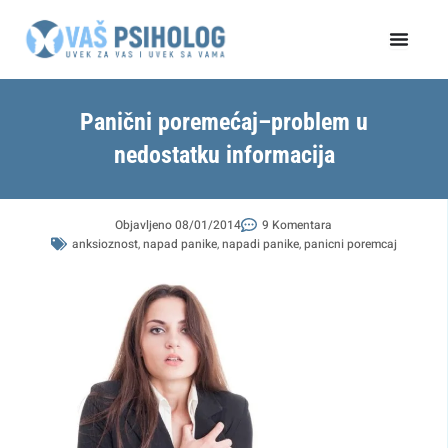
Пређи
на
садржај
Panični poremećaj–problem u
nedostatku informacija
Objavljeno
08/01/2014
9 Komentara
anksioznost
,
napad panike
,
napadi panike
,
panicni poremcaj