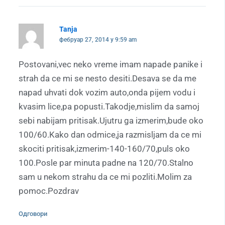
Tanja
фебруар 27, 2014 у 9:59 am
Postovani,vec neko vreme imam napade panike i
strah da ce mi se nesto desiti.Desava se da me
napad uhvati dok vozim auto,onda pijem vodu i
kvasim lice,pa popusti.Takodje,mislim da samoj
sebi nabijam pritisak.Ujutru ga izmerim,bude oko
100/60.Kako dan odmice,ja razmisljam da ce mi
skociti pritisak,izmerim-140-160/70,puls oko
100.Posle par minuta padne na 120/70.Stalno
sam u nekom strahu da ce mi pozliti.Molim za
pomoc.Pozdrav
Одговори