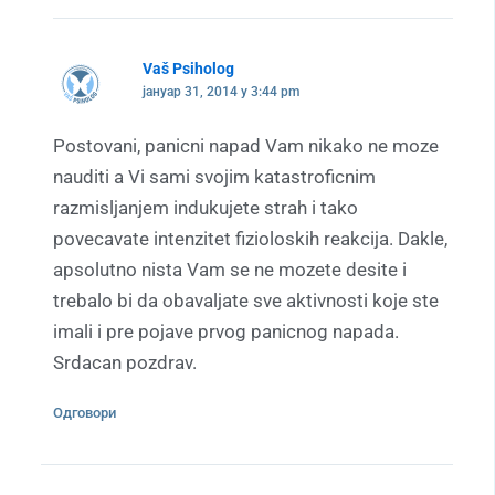
Vaš Psiholog
јануар 31, 2014 у 3:44 pm
Postovani, panicni napad Vam nikako ne moze
nauditi a Vi sami svojim katastroficnim
razmisljanjem indukujete strah i tako
povecavate intenzitet fizioloskih reakcija. Dakle,
apsolutno nista Vam se ne mozete desite i
trebalo bi da obavaljate sve aktivnosti koje ste
imali i pre pojave prvog panicnog napada.
Srdacan pozdrav.
Одговори