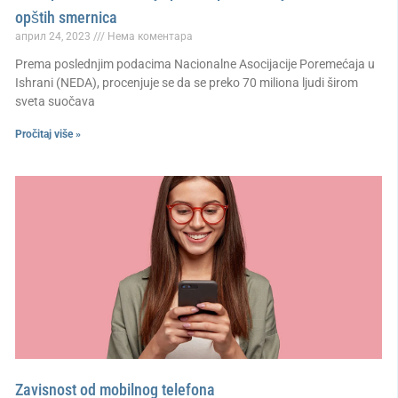
opštih smernica
април 24, 2023
Нема коментара
Prema poslednjim podacima Nacionalne Asocijacije Poremećaja u
Ishrani (NEDA), procenjuje se da se preko 70 miliona ljudi širom
sveta suočava
Pročitaj više »
Zavisnost od mobilnog telefona