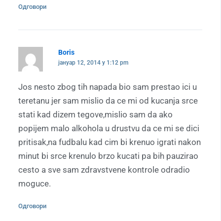
Одговори
Boris
јануар 12, 2014 у 1:12 pm
Jos nesto zbog tih napada bio sam prestao ici u
teretanu jer sam mislio da ce mi od kucanja srce
stati kad dizem tegove,mislio sam da ako
popijem malo alkohola u drustvu da ce mi se dici
pritisak,na fudbalu kad cim bi krenuo igrati nakon
minut bi srce krenulo brzo kucati pa bih pauzirao
cesto a sve sam zdravstvene kontrole odradio
moguce.
Одговори