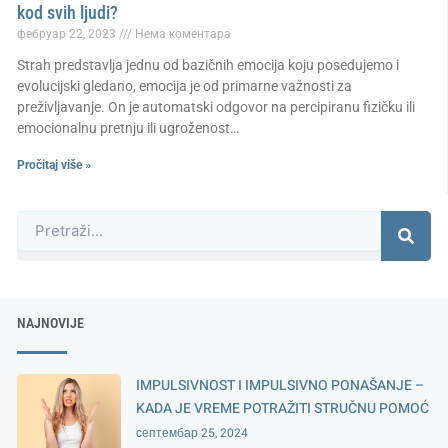
kod svih ljudi?
фебруар 22, 2023
Нема коментара
Strah predstavlja jednu od bazičnih emocija koju posedujemo i
evolucijski gledano, emocija je od primarne važnosti za
preživljavanje. On je automatski odgovor na percipiranu fizičku ili
emocionalnu pretnju ili ugroženost…
Pročitaj više »
Претрага
NAJNOVIJE
IMPULSIVNOST I IMPULSIVNO PONAŠANJE –
KADA JE VREME POTRAŽITI STRUČNU POMOĆ
септембар 25, 2024