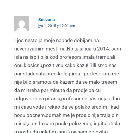
Snezana
јун 1, 2015 у 12:01 pm
I jos nesto,ja moje napade dobijam na
neverovatnim mestima.Npr,u januaru 2014. sam
isla na ispit,bila kod profesora,imala tremu,ali
onu klasicnu,pozitivnu kako kazu! Bili smo nas
par studenata,pred kolegama i profesorom me
nije bilo sramota da kazem,da se malo tresem i
da mi treba par minuta da prodje,pa cu
odgovoriti na pitanja,profesor se nasmejao,dao
mi casu vode i rekao da se polako sredim i kad
hocu pocnem,odmah me je proslo,nije trajalo ni
minut,a onda sam posle polozenog ispita otisla
u postu da uplatim ispit koji sam polozila i