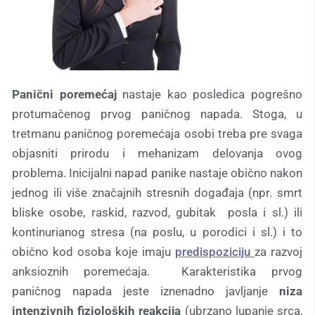
Panični poremećaj
nastaje kao posledica pogrešno
protumačenog prvog paničnog napada. Stoga, u
tretmanu paničnog poremećaja osobi treba pre svaga
objasniti prirodu i mehanizam delovanja ovog
problema. Inicijalni napad panike nastaje obično nakon
jednog ili više značajnih stresnih događaja (npr. smrt
bliske osobe, raskid, razvod, gubitak posla i sl.) ili
kontinurianog stresa (na poslu, u porodici i sl.) i to
obično kod osoba koje imaju
predispoziciju
za razvoj
anksioznih poremećaja. Karakteristika prvog
paničnog napada jeste iznenadno javljanje
niza
intenzivnih fizioloških reakcija
(ubrzano lupanje srca,