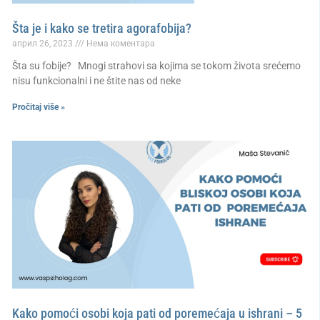
Šta je i kako se tretira agorafobija?
април 26, 2023
Нема коментара
Šta su fobije? Mnogi strahovi sa kojima se tokom života srećemo
nisu funkcionalni i ne štite nas od neke
Pročitaj više »
Kako pomoći osobi koja pati od poremećaja u ishrani – 5