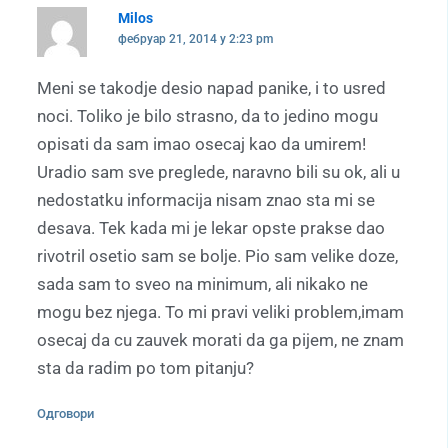
Milos
фебруар 21, 2014 у 2:23 pm
Meni se takodje desio napad panike, i to usred
noci. Toliko je bilo strasno, da to jedino mogu
opisati da sam imao osecaj kao da umirem!
Uradio sam sve preglede, naravno bili su ok, ali u
nedostatku informacija nisam znao sta mi se
desava. Tek kada mi je lekar opste prakse dao
rivotril osetio sam se bolje. Pio sam velike doze,
sada sam to sveo na minimum, ali nikako ne
mogu bez njega. To mi pravi veliki problem,imam
osecaj da cu zauvek morati da ga pijem, ne znam
sta da radim po tom pitanju?
Одговори