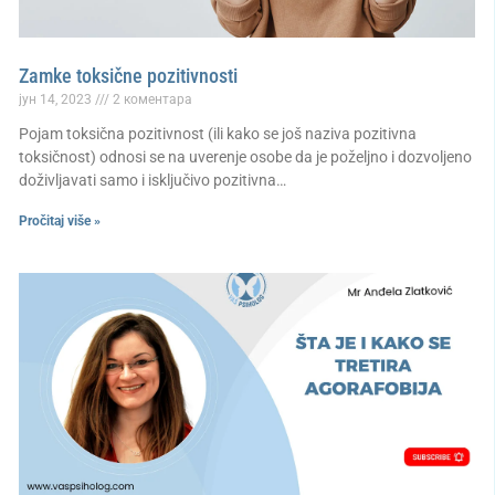
Zamke toksične pozitivnosti
јун 14, 2023
2 коментара
Pojam toksična pozitivnost (ili kako se još naziva pozitivna
toksičnost) odnosi se na uverenje osobe da je poželjno i dozvoljeno
doživljavati samo i isključivo pozitivna…
Pročitaj više »