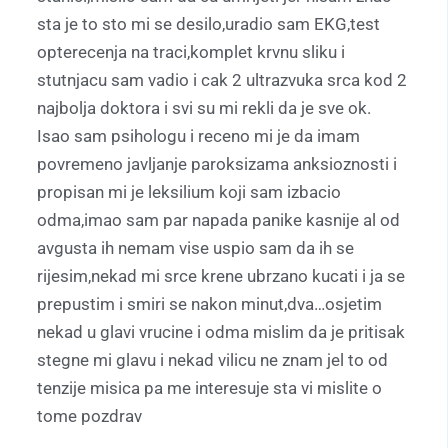
sta je to sto mi se desilo,uradio sam EKG,test
opterecenja na traci,komplet krvnu sliku i
stutnjacu sam vadio i cak 2 ultrazvuka srca kod 2
najbolja doktora i svi su mi rekli da je sve ok.
Isao sam psihologu i receno mi je da imam
povremeno javljanje paroksizama anksioznosti i
propisan mi je leksilium koji sam izbacio
odma,imao sam par napada panike kasnije al od
avgusta ih nemam vise uspio sam da ih se
rijesim,nekad mi srce krene ubrzano kucati i ja se
prepustim i smiri se nakon minut,dva…osjetim
nekad u glavi vrucine i odma mislim da je pritisak
stegne mi glavu i nekad vilicu ne znam jel to od
tenzije misica pa me interesuje sta vi mislite o
tome pozdrav