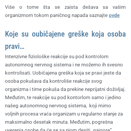
Više o tome šta se zaista dešava sa vašim
organizmom tokom paničnog napada saznajte
ovde
Koje su oubičajene greške koja osoba
pravi…
Intenzivne fiziološke reakcije su pod kontrolom
autonomnog nervnog sistema i ne možemo ih svesno
kontrolisati. Uobičajena greška koja se pravi jeste da
osoba pokušava da kontroliše reakcije svog
organizma i time pokuša da prekine neprijatni doživljaj.
Međutim, te reakcije su pod kontorlom samo i jedino
našeg autonomnog nervnog sistema, koji mimo
voljnih procesa vraća organizam u regularno stanje za
maksimalno desetak minuta. Međutim, pogrešna
uverenja osobe da će se sa njom desiti „najgore“