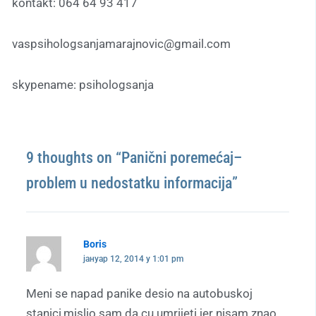
kontakt: 064 64 93 417
vaspsihologsanjamarajnovic@gmail.com
skypename: psihologsanja
9 thoughts on “Panični poremećaj–
problem u nedostatku informacija”
Boris
јануар 12, 2014 у 1:01 pm
Meni se napad panike desio na autobuskoj
stanici,mislio sam da cu umrijeti jer nisam znao