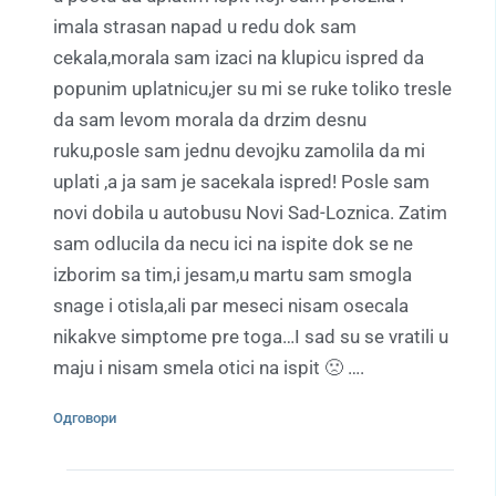
imala strasan napad u redu dok sam
cekala,morala sam izaci na klupicu ispred da
popunim uplatnicu,jer su mi se ruke toliko tresle
da sam levom morala da drzim desnu
ruku,posle sam jednu devojku zamolila da mi
uplati ,a ja sam je sacekala ispred! Posle sam
novi dobila u autobusu Novi Sad-Loznica. Zatim
sam odlucila da necu ici na ispite dok se ne
izborim sa tim,i jesam,u martu sam smogla
snage i otisla,ali par meseci nisam osecala
nikakve simptome pre toga…I sad su se vratili u
maju i nisam smela otici na ispit 🙁 ….
Одговори