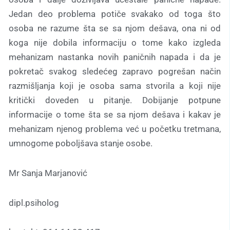
Jedan deo problema potiče svakako od toga što
osoba ne razume šta se sa njom dešava, ona ni od
koga nije dobila informaciju o tome kako izgleda
mehanizam nastanka novih paničnih napada i da je
pokretač svakog sledećeg zapravo pogrešan način
razmišljanja koji je osoba sama stvorila a koji nije
kritički doveden u pitanje. Dobijanje potpune
informacije o tome šta se sa njom dešava i kakav je
mehanizam njenog problema već u početku tretmana,
umnogome poboljšava stanje osobe.
Mr Sanja Marjanović
dipl.psiholog