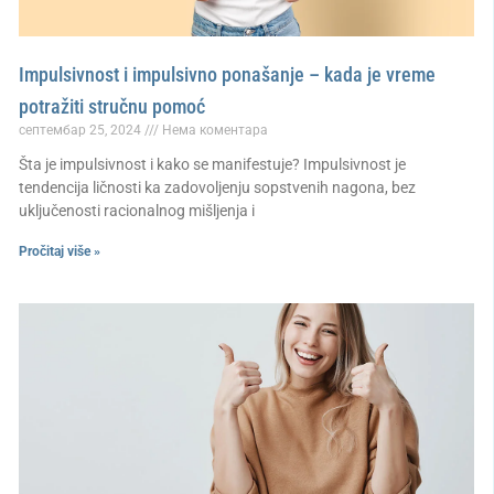
Impulsivnost i impulsivno ponašanje – kada je vreme
potražiti stručnu pomoć
септембар 25, 2024
Нема коментара
Šta je impulsivnost i kako se manifestuje? Impulsivnost je
tendencija ličnosti ka zadovoljenju sopstvenih nagona, bez
uključenosti racionalnog mišljenja i
Pročitaj više »