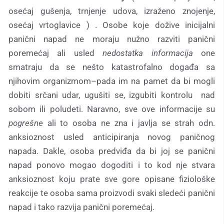
osećaj gušenja, trnjenje udova, izraženo znojenje,
osećaj vrtoglavice ) . Osobe koje dožive inicijalni
panični napad ne moraju nužno razviti panični
poremećaj ali usled
nedostatka informacija
one
smatraju da se nešto katastrofalno događa sa
njihovim organizmom–pada im na pamet da bi mogli
dobiti srčani udar, ugušiti se, izgubiti kontrolu nad
sobom ili poludeti. Naravno, sve ove informacije su
pogrešne
ali to osoba ne zna i javlja se strah odn.
anksioznost usled anticipiranja novog paničnog
napada. Dakle, osoba predviđa da bi joj se panični
napad ponovo mogao dogoditi i to kod nje stvara
anksioznost koju prate sve gore opisane fiziološke
reakcije te osoba sama proizvodi svaki sledeći panični
napad i tako razvija panični poremećaj.