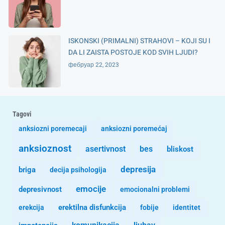
ISKONSKI (PRIMALNI) STRAHOVI – KOJI SU I
DA LI ZAISTA POSTOJE KOD SVIH LJUDI?
фебруар 22, 2023
Tagovi
anksiozni poremecaji
anksiozni poremećaj
anksioznost
asertivnost
bes
bliskost
depresija
briga
decija psihologija
emocije
depresivnost
emocionalni problemi
erekcija
erektilna disfunkcija
fobije
identitet