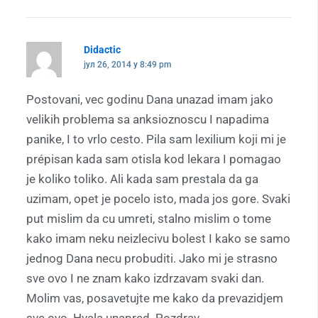
Didactic
јул 26, 2014 у 8:49 pm
Postovani, vec godinu Dana unazad imam jako
velikih problema sa anksioznoscu I napadima
panike, I to vrlo cesto. Pila sam lexilium koji mi je
prépisan kada sam otisla kod lekara I pomagao
je koliko toliko. Ali kada sam prestala da ga
uzimam, opet je pocelo isto, mada jos gore. Svaki
put mislim da cu umreti, stalno mislim o tome
kako imam neku neizlecivu bolest I kako se samo
jednog Dana necu probuditi. Jako mi je strasno
sve ovo I ne znam kako izdrzavam svaki dan.
Molim vas, posavetujte me kako da prevazidjem
sve ovo. Hvala unapred. Pozdrav.