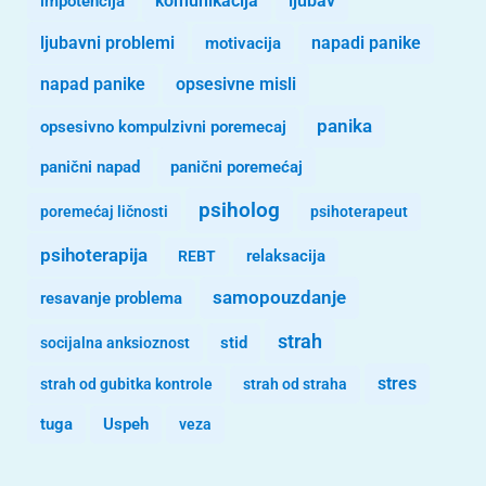
komunikacija
ljubav
impotencija
ljubavni problemi
motivacija
napadi panike
opsesivne misli
napad panike
panika
opsesivno kompulzivni poremecaj
panični napad
panični poremećaj
psiholog
poremećaj ličnosti
psihoterapeut
psihoterapija
REBT
relaksacija
samopouzdanje
resavanje problema
strah
stid
socijalna anksioznost
stres
strah od gubitka kontrole
strah od straha
tuga
Uspeh
veza