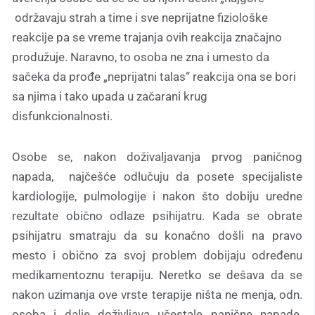
održavaju strah a time i sve neprijatne fiziološke
reakcije pa se vreme trajanja ovih reakcija značajno
produžuje. Naravno, to osoba ne zna i umesto da
sačeka da prođe „neprijatni talas“ reakcija ona se bori
sa njima i tako upada u začarani krug
disfunkcionalnosti.
Osobe se, nakon doživaljavanja prvog paničnog
napada, najčešće odlučuju da posete specijaliste
kardiologije, pulmologije i nakon što dobiju uredne
rezultate obično odlaze psihijatru. Kada se obrate
psihijatru smatraju da su konačno došli na pravo
mesto i obično za svoj problem dobijaju određenu
medikamentoznu terapiju. Neretko se dešava da se
nakon uzimanja ove vrste terapije ništa ne menja, odn.
osoba i dalje doživljava učestale panične napade.