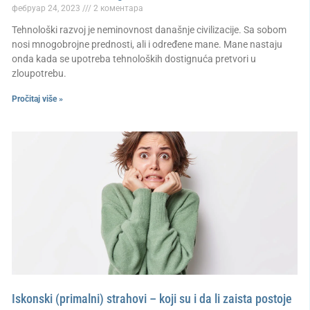
фебруар 24, 2023
2 коментара
Tehnološki razvoj je neminovnost današnje civilizacije. Sa sobom
nosi mnogobrojne prednosti, ali i određene mane. Mane nastaju
onda kada se upotreba tehnoloških dostignuća pretvori u
zloupotrebu.
Pročitaj više »
Iskonski (primalni) strahovi – koji su i da li zaista postoje