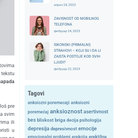
април 24, 2023
ZAVISNOST OD MOBILNOG
TELEFONA
фебруар 24, 2023
ISKONSKI (PRIMALNI)
STRAHOVI – KOJI SU I DA LI
ZAISTA POSTOJE KOD SVIH
LJUDI?
stovima
фебруар 22, 2023
 tekstu
 napada
Tagovi
anksiozni poremecaji
anksiozni
Još pre
anksioznost
asertivnost
poremećaj
va svim
bes
bliskost
briga
decija psihologija
ima ili
depresija
emocije
depresivnost
risti u
emocionalni problemi
erekcija
erektilna