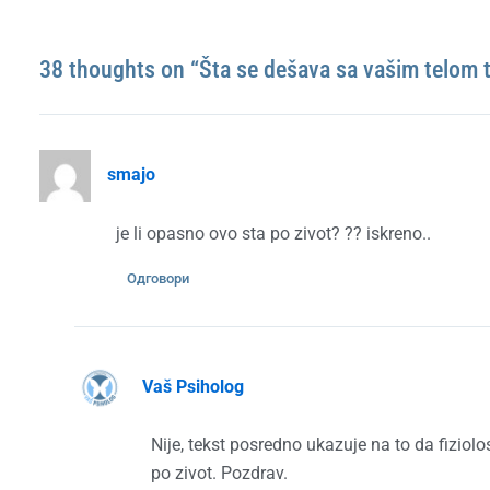
38 thoughts on “Šta se dešava sa vašim telom
smajo
je li opasno ovo sta po zivot? ?? iskreno..
Одговори
Vaš Psiholog
Nije, tekst posredno ukazuje na to da fizio
po zivot. Pozdrav.