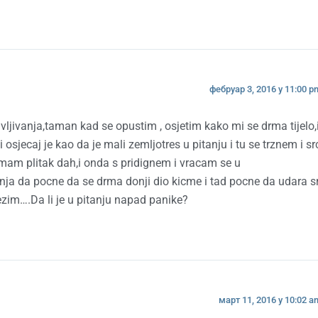
фебруар 3, 2016 у 11:00 p
jivanja,taman kad se opustim , osjetim kako mi se drma tijelo,i
osjecaj je kao da je mali zemljotres u pitanju i tu se trznem i sr
imam plitak dah,i onda s pridignem i vracam se u
ja da pocne da se drma donji dio kicme i tad pocne da udara s
zim….Da li je u pitanju napad panike?
март 11, 2016 у 10:02 a