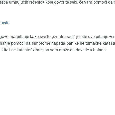
treba umirujućih rečenica koje govorite sebi, će vam pomoći da 
.
e
ovde
.
ovor na pitanje kako sve to „iznutra radi“ jer ste ovo pitanje ve
znanje pomoći da simptome napada panike ne tumačite katast
tite i ne katastofizirate, on sam može da dovede u balans.