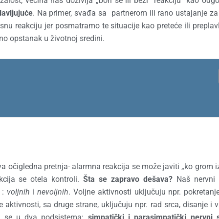
alost, većina nas doživlja „bori se ili beži“ reakciju kao odg
lavljujuće
. Na primer, svađa sa partnerom ili rano ustajanje z
u reakciju jer posmatramo te situacije kao preteće ili preplavl
no opstanak u životnoj sredini.
a očigledna pretnja- alarmna reakcija se može javiti „ko grom i
kcija se otela kontroli.
Šta se zapravo dešava?
Naš nervni 
 :
voljnih
i
nevoljnih
. Voljne aktivnosti uključuju npr. pokretanj
aktivnosti, sa druge strane, uključuju npr. rad srca, disanje i v
eli se u dva podsistema:
simpatički i parasimpatički nervni 