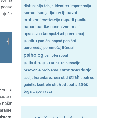
ovor na
disfunkcija
fobije
identitet
impotencija
a posao
ljubavni
komunikacija
ljubav
jujuće,
problemi
motivacija
napadi panike
opsesivne misli
napad panike
opsesivno kompulzivni poremecaj
panika
panični napad
panični
poremećaj
poremećaj ličnosti
psiholog
psihoterapeut
psihoterapija
REBT
relaksacija
samopouzdanje
resavanje problema
strah
stid
socijalna anksioznost
strah od
stres
gubitka kontrole
strah od straha
z vedra
tuga
Uspeh
veza
sistem
e naših
aranje.
sistem
.