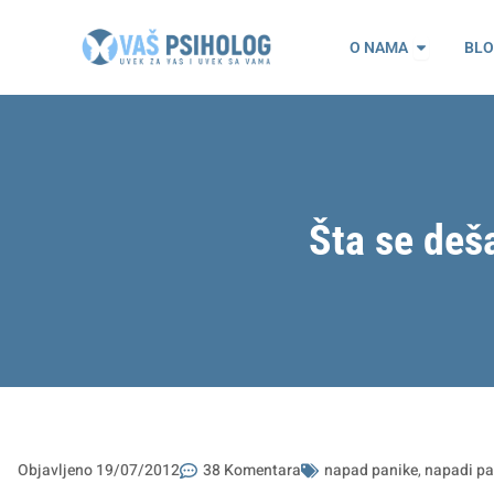
Пређи
Open O n
на
O NAMA
BL
садржај
Šta se deš
Objavljeno
19/07/2012
38 Komentara
napad panike
,
napadi pa