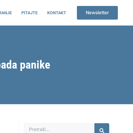
Newsletter
RANJE
PITAJTE
KONTAKT
pada panike
Претрага