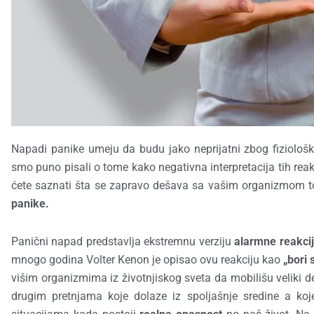
Napadi panike umeju da budu jako neprijatni zbog fiziološk
smo puno pisali o tome kako negativna interpretacija tih re
ćete saznati šta se zapravo dešava sa vašim organizmom
panike.
Panični napad predstavlja ekstremnu verziju
alarmne reakci
mnogo godina Volter Kenon je opisao ovu reakciju kao
„bori s
višim organizmima iz životnjiskog sveta da mobilišu veliki de
drugim pretnjama koje dolaze iz spoljašnje sredine a ko