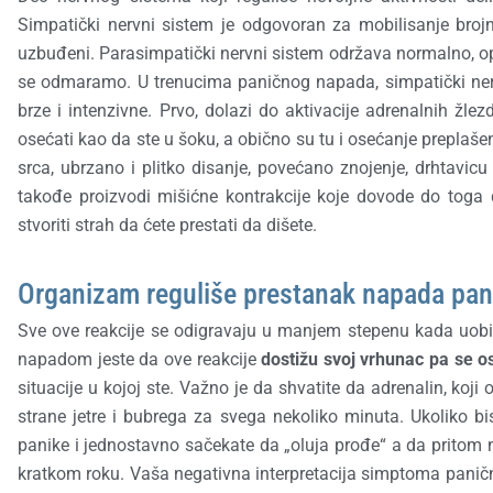
Simpatički nervni sistem je odgovoran za mobilisanje bro
uzbuđeni. Parasimpatički nervni sistem održava normalno, op
se odmaramo. U trenucima paničnog napada, simpatički nervni
brze i intenzivne. Prvo, dolazi do aktivacije adrenalnih žl
osećati kao da ste u šoku, a obično su tu i osećanje preplaš
srca, ubrzano i plitko disanje, povećano znojenje, drhtavi
takođe proizvodi mišićne kontrakcije koje dovode do toga d
stvoriti strah da ćete prestati da dišete.
Organizam reguliše prestanak napada pan
Sve ove reakcije se odigravaju u manjem stepenu kada uob
napadom jeste da ove reakcije
dostižu svoj vrhunac pa se o
situacije u kojoj ste. Važno je da shvatite da adrenalin, k
strane jetre i bubrega za svega nekoliko minuta. Ukoliko b
panike i jednostavno sačekate da „oluja prođe“ a da pritom n
kratkom roku. Vaša negativna interpretacija simptoma paničnog