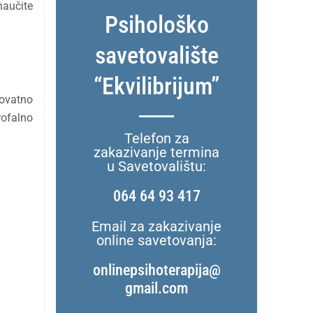
naučite
Psihološko
savetovalište
“Ekvilibrijum”
rovatno
rofalno
Telefon za
zakazivanje termina
u Savetovalištu:
064 64 93 417
Email za zakazivanje
online savetovanja:
onlinepsihoterapija@
gmail.com