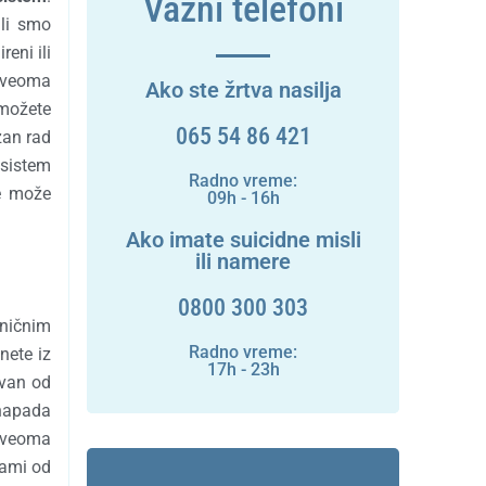
Važni telefoni
ili smo
eni ili
u veoma
Ako ste žrtva nasilja
 možete
065 54 86 421
zan rad
 sistem
Radno vreme:
je može
09h - 16h
Ako imate suicidne misli
ili namere
0800 300 303
aničnim
Radno vreme:
nete iz
17h - 23h
ovan od
 napada
u veoma
sami od