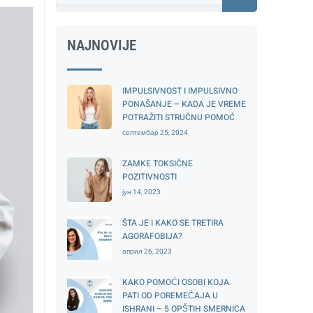
NAJNOVIJE
IMPULSIVNOST I IMPULSIVNO
PONAŠANJE – KADA JE VREME
POTRAŽITI STRUČNU POMOĆ
септембар 25, 2024
ZAMKE TOKSIČNE
POZITIVNOSTI
јун 14, 2023
ŠTA JE I KAKO SE TRETIRA
AGORAFOBIJA?
април 26, 2023
KAKO POMOĆI OSOBI KOJA
PATI OD POREMEĆAJA U
ISHRANI – 5 OPŠTIH SMERNICA