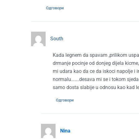
Одговори
South
Kada legnem da spavam ,prilikom uspavl
drmanje pocinje od donjeg dijela kicme,i 
mi udara kao da ce da iskoci napolje i 
normalu…….desava mi se i tokom sjedan
samo dosta slabije u odnosu kao kad le
Одговори
Nina