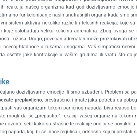
jnih reakcija našeg organizma kad god doživljavamo emocije 
timalno funkcionisanje naših unutrašnjih organa kada smo smir
 sistem aktivira nekoliko različitih telesnih reakcija, koje s
ezdi koje oslobađaju veliku količinu adrenalina. Zbog ovoga se
enosti i užasa. Drugo, povećan adrenalan može pruzrokovati ubr
cu i osećaj hladnoće u rukama i nogama. Vaš simpatički nervni
a osetite jake kontrakcije u vašim grudima ili vratu što dal
ike
ičajano doživljavamo emocije ili smo uzbuđeni. Problem sa p
sećate preplavljeno
, prestrašeno, i imate jaku potrebu da pobeg
oji otpusti vaš organizam tokom paničnog napada, biva reapsorb
iste mogli da se „prepustite“ rekaciji vašeg organizma tokom
e govorite sebi kako su strašne te reakcije one bi se povukle 
 napada, koji bi se inače regulisali, odnosno koji bi prestali 