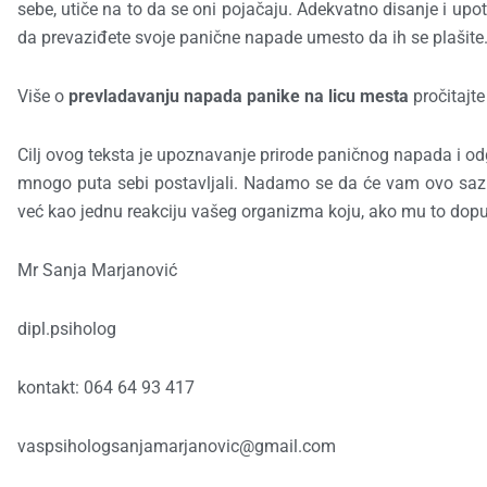
sebe, utiče na to da se oni pojačaju. Adekvatno disanje i upo
da prevaziđete svoje panične napade umesto da ih se plašite
Više o
prevladavanju napada panike
na licu mesta
pročitajt
Cilj ovog teksta je upoznavanje prirode paničnog napada i odg
mnogo puta sebi postavljali. Nadamo se da će vam ovo sa
već kao jednu reakciju vašeg organizma koju, ako mu to dopus
Mr Sanja Marjanović
dipl.psiholog
kontakt: 064 64 93 417
vaspsihologsanjamarjanovic@gmail.com