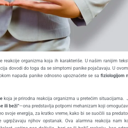
e reakcije organizma koja ih karakteriše. U našim ranijim tek
akcija dovodi do toga da se simptomi panike pojačavaju. U ovom
 tokom napada panike odnosno upoznaćete se sa
fiziologijom
je
koja je prirodna reakcija organizma u pretećim situacijama. 
e ili beži“
—ona predstavlja potporni mehanizam koji omoguća
o svoje energija, za kratko vreme, kako bi se suočili sa predator
je ugrpžavaju njihov opstanak. Ova alarmna reakcija nam ko