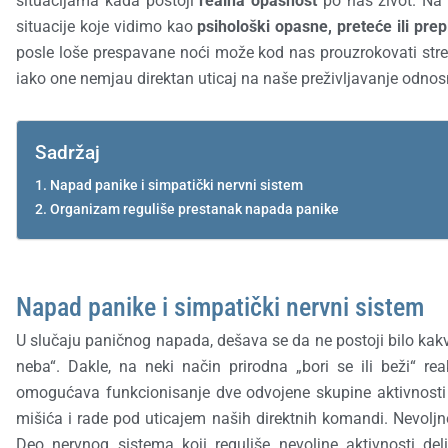
situacijama kada postoji
realna opasnost
po naš život. Na ž
situacije koje vidimo kao
psihološki opasne, preteće ili prep
posle loše prespavane noći može kod nas prouzrokovati stresn
iako one nemjau direktan uticaj na naše preživljavanje odnos
Sadržaj
Napad panike i simpatički nervni sistem
Organizam reguliše prestanak napada panike
Napad panike i simpatički nervni sistem
U slučaju paničnog napada, dešava se da ne postoji bilo kakv
neba“. Dakle, na neki način prirodna „bori se ili beži“ rea
omogućava funkcionisanje dve odvojene skupine aktivnosti
mišića i rade pod uticajem naših direktnih komandi. Nevoljne 
Deo nervnog sistema koji reguliše nevoljne aktivnosti d