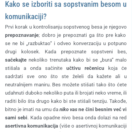
Kako se izboriti sa sopstvanim besom u
komunikaciji?
Prvi korak u kontrolisanju sopstvenog besa je njegovo
prepoznavanje
; dobro je prepoznati ga što pre kako
se ne bi „razbuktao“ i odveo konverzaciju u potpuno
drugi kolosek. Kada prepoznate sopstveni bes,
sačekajte
nekoliko trenutaka kako bi se „bura“ malo
stišala a onda sačinite
učtivu rečenicu
koja će
sadržati sve ono što ste želeli da kažete ali u
neutralnijem maniru. Bes možete stišati tako što ćete
udahnuti duboko nekoliko puta ili brojati neko vreme, ili
raditi bilo šta drugo kako bi ste stišali tenziju. Takođe,
bitno je imati na umu da
niko
vas
ne čini besnim već vi
sami sebi
. Kada opadne nivo besa onda dolazi na red
asertivna komunikacija
(više o asertivnoj komunikaciji