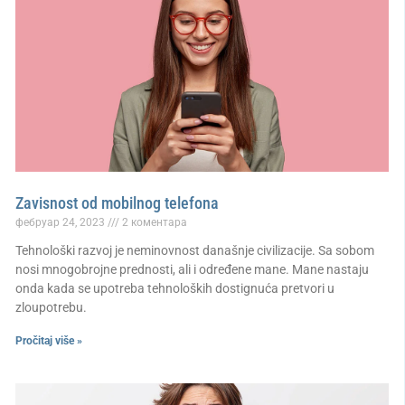
Zavisnost od mobilnog telefona
фебруар 24, 2023
2 коментара
Tehnološki razvoj je neminovnost današnje civilizacije. Sa sobom
nosi mnogobrojne prednosti, ali i određene mane. Mane nastaju
onda kada se upotreba tehnoloških dostignuća pretvori u
zloupotrebu.
Pročitaj više »