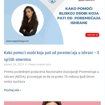
Kako pomoći osobi koja pati od poremećaja u ishrani – 5
opštih smernica
април 24, 2023
Нема коментара
Prema poslednjim podacima Nacionalne Asocijacije Poremećaja u
Ishrani (NEDA), procenjuje se da se preko 70 miliona ljudi širom
sveta suočava
Pročitaj više »