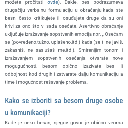
možete pročitati
ovde
). Dakle, bes podrazumeva
drugačiju verbalnu formulaciju u obraćanju-kada ste
besni često kritikujete ili osuđujete druge da su oni
krivi za ono što vi sada osećate. Asertivno obraćanje
uključuje izražavanje sopstvenih emocija npr. „ Osećam
se (povređeno,tužno, uplašeno,itd.) kada (se ti ne javiš,
zakasniš, ne saslušaš me,itd.). Smirenijim tonom i
izražavanjem sopstvenih osećanja otvarate nove
mogugućnosti, besom obično izazivate bes ili
odbojnost kod drugih i zatvarate dalju komunikaciju a
time i mogućnost rešavanje problema.
Kako se izboriti sa besom druge osobe
u komunikaciji?
Kade je neko besan, njegov govor je obično veoma