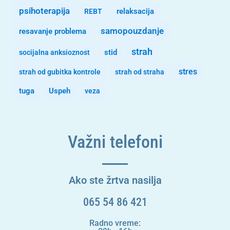
psihoterapija
REBT
relaksacija
samopouzdanje
resavanje problema
strah
stid
socijalna anksioznost
stres
strah od gubitka kontrole
strah od straha
tuga
Uspeh
veza
Važni telefoni
Ako ste žrtva nasilja
065 54 86 421
Radno vreme: