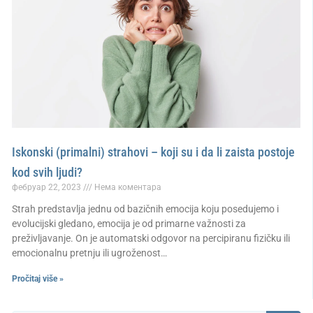
Iskonski (primalni) strahovi – koji su i da li zaista postoje
kod svih ljudi?
фебруар 22, 2023
Нема коментара
Strah predstavlja jednu od bazičnih emocija koju posedujemo i
evolucijski gledano, emocija je od primarne važnosti za
preživljavanje. On je automatski odgovor na percipiranu fizičku ili
emocionalnu pretnju ili ugroženost…
Pročitaj više »
Претрага