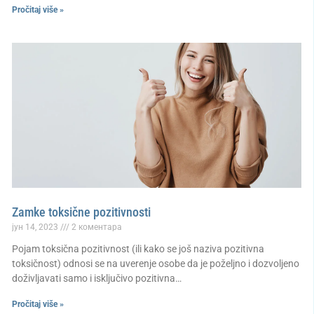
Pročitaj više »
Zamke toksične pozitivnosti
јун 14, 2023
2 коментара
Pojam toksična pozitivnost (ili kako se još naziva pozitivna
toksičnost) odnosi se na uverenje osobe da je poželjno i dozvoljeno
doživljavati samo i isključivo pozitivna…
Pročitaj više »