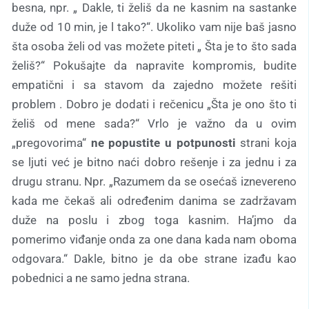
besna, npr. „ Dakle, ti želiš da ne kasnim na sastanke
duže od 10 min, je l tako?“. Ukoliko vam nije baš jasno
šta osoba želi od vas možete piteti „ Šta je to što sada
želiš?“ Pokušajte da napravite kompromis, budite
empatični i sa stavom da zajedno možete rešiti
problem . Dobro je dodati i rečenicu „Šta je ono što ti
želiš od mene sada?“ Vrlo je važno da u ovim
„pregovorima“
ne popustite u potpunosti
strani koja
se ljuti već je bitno naći dobro rešenje i za jednu i za
drugu stranu. Npr. „Razumem da se osećaš iznevereno
kada me čekaš ali određenim danima se zadržavam
duže na poslu i zbog toga kasnim. Ha’jmo da
pomerimo viđanje onda za one dana kada nam oboma
odgovara.“ Dakle, bitno je da obe strane izađu kao
pobednici a ne samo jedna strana.