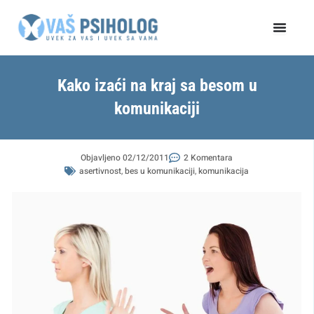
Пређи
на
садржај
Kako izaći na kraj sa besom u
komunikaciji
Objavljeno
02/12/2011
2 Komentara
asertivnost
,
bes u komunikaciji
,
komunikacija