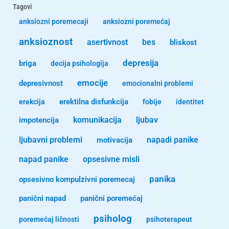
Tagovi
anksiozni poremecaji
anksiozni poremećaj
anksioznost
asertivnost
bes
bliskost
depresija
briga
decija psihologija
emocije
depresivnost
emocionalni problemi
erekcija
erektilna disfunkcija
fobije
identitet
komunikacija
ljubav
impotencija
ljubavni problemi
motivacija
napadi panike
opsesivne misli
napad panike
panika
opsesivno kompulzivni poremecaj
panični napad
panični poremećaj
psiholog
poremećaj ličnosti
psihoterapeut