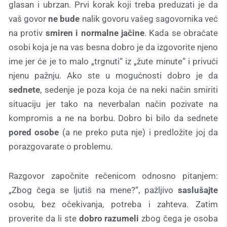
glasan i ubrzan. Prvi korak koji treba preduzati je da
vaš govor
ne bude
nalik govoru vašeg sagovornika već
na protiv
smiren i normalne jačine
. Kada se obraćate
osobi koja je na vas besna dobro je da izgovorite njeno
ime jer će je to malo „trgnuti“ iz „žute minute“ i privući
njenu pažnju. Ako ste u mogućnosti dobro je da
sednete
, sedenje je poza koja će na neki način smiriti
situaciju jer tako na neverbalan način pozivate na
kompromis a ne na borbu. Dobro bi bilo da sednete
pored osobe
(a ne preko puta nje) i predložite joj da
porazgovarate o problemu.
Razgovor započnite rečenicom odnosno pitanjem:
„Zbog čega se ljutiš na mene?“, pažljivo
saslušajte
osobu, bez očekivanja, potreba i zahteva. Zatim
proverite da li ste
dobro razumeli
zbog čega je osoba