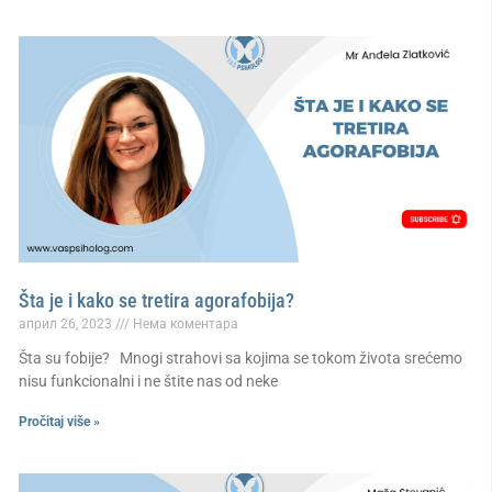
Šta je i kako se tretira agorafobija?
април 26, 2023
Нема коментара
Šta su fobije? Mnogi strahovi sa kojima se tokom života srećemo
nisu funkcionalni i ne štite nas od neke
Pročitaj više »