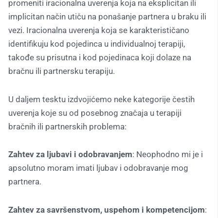
promeniti iracionalna uverenja koja na eksplicitan ili
implicitan način utiču na ponašanje partnera u braku ili
vezi. Iracionalna uverenja koja se karakterističano
identifikuju kod pojedinca u individualnoj terapiji,
takođe su prisutna i kod pojedinaca koji dolaze na
bračnu ili partnersku terapiju.
U daljem tesktu izdvojićemo neke kategorije čestih
uverenja koje su od posebnog značaja u terapiji
bračnih ili partnerskih problema:
Zahtev za ljubavi i odobravanjem
: Neophodno mi je i
apsolutno moram imati ljubav i odobravanje mog
partnera.
Zahtev za savršenstvom, uspehom i kompetencijom
: