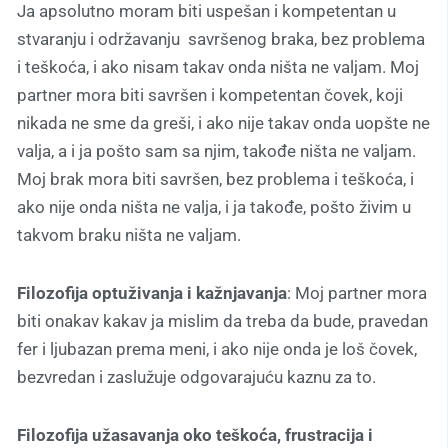
Ja apsolutno moram biti uspešan i kompetentan u
stvaranju i održavanju savršenog braka, bez problema
i teškoća, i ako nisam takav onda ništa ne valjam. Moj
partner mora biti savršen i kompetentan čovek, koji
nikada ne sme da greši, i ako nije takav onda uopšte ne
valja, a i ja pošto sam sa njim, takođe ništa ne valjam.
Moj brak mora biti savršen, bez problema i teškoća, i
ako nije onda ništa ne valja, i ja takođe, pošto živim u
takvom braku ništa ne valjam.
Filozofija optuživanja i kažnjavanja
: Moj partner mora
biti onakav kakav ja mislim da treba da bude, pravedan
fer i ljubazan prema meni, i ako nije onda je loš čovek,
bezvredan i zaslužuje odgovarajuću kaznu za to.
Filozofija užasavanja oko teškoća, frustracija i