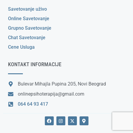
Savetovanje uživo
Online Savetovanje
Grupno Savetovanje
Chat Savetovanje
Cene Usluga
KONTAKT INFORMACIJE
Bulevar Mihajla Pupina 205, Novi Beograd
onlinepsihoterapija@gmail.com
064 64 93 417
F
I
X
M
a
n
-
a
c
s
t
p
e
t
w
-