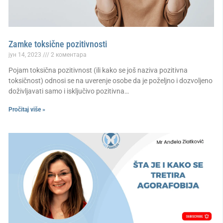
Zamke toksične pozitivnosti
јун 14, 2023
2 коментара
Pojam toksična pozitivnost (ili kako se još naziva pozitivna
toksičnost) odnosi se na uverenje osobe da je poželjno i dozvoljeno
doživljavati samo i isključivo pozitivna…
Pročitaj više »