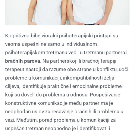
Kognitivno bihejvioralni psihoterapijski pristupi su
veoma uspešni ne samo u individualnom
psihoterapijskom tretmanu već i u tretmanu partnera i
bračnih parova
. Na partnerskoj ili bračnoj terapiji
terapeut nastoji da razume obe strane u konfliktu, uoči
probleme u komunikaciji, inkompatibilnosti želja i
ciljeva, identifikuje praktične i emocinalne probleme
koji su doveli do problema u odnosu. Pospešivanje
konstruktivne komunikacije među partnerima je
neophodan uslov za rešavanje bračnih ili problema u
vezi. Međutim, pored problema u komunikaciji za
uspešan tretman neophodno je i dentifikovati i