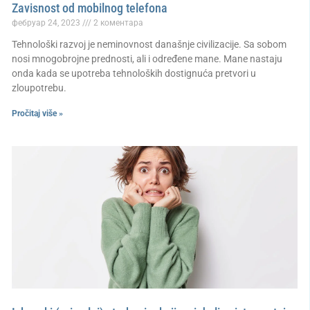
Zavisnost od mobilnog telefona
фебруар 24, 2023
2 коментара
Tehnološki razvoj je neminovnost današnje civilizacije. Sa sobom
nosi mnogobrojne prednosti, ali i određene mane. Mane nastaju
onda kada se upotreba tehnoloških dostignuća pretvori u
zloupotrebu.
Pročitaj više »