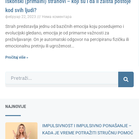
Iskonski (primalni) strahovi – koji su i da li zaista postoje
kod svih ljudi?
фебруар 22, 2023
Нема коментара
Strah predstavlja jednu od bazičnih emocija koju posedujemo i
evolucijski gledano, emocija je od primarne važnosti za
preživljavanje. On je automatski odgovor na percipiranu fizičku ili
emocionalnu pretnju ili ugroženost…
Pročitaj više »
Претрага
NAJNOVIJE
IMPULSIVNOST I IMPULSIVNO PONAŠANJE –
KADA JE VREME POTRAŽITI STRUČNU POMOĆ