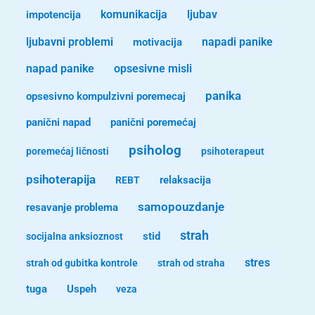
komunikacija
ljubav
impotencija
ljubavni problemi
motivacija
napadi panike
opsesivne misli
napad panike
panika
opsesivno kompulzivni poremecaj
panični napad
panični poremećaj
psiholog
poremećaj ličnosti
psihoterapeut
psihoterapija
REBT
relaksacija
samopouzdanje
resavanje problema
strah
stid
socijalna anksioznost
stres
strah od gubitka kontrole
strah od straha
tuga
Uspeh
veza