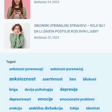
фебруар 24, 2023
ISKONSKI (PRIMALNI) STRAHOVI – KOJI SU I
DA LI ZAISTA POSTOJE KOD SVIH LJUDI?
фебруар 22, 2023
Tagovi
anksiozni poremecaji
anksiozni poremećaj
anksioznost
asertivnost
bes
bliskost
depresija
briga
decija psihologija
emocije
depresivnost
emocionalni problemi
erekcija
erektilna disfunkcija
fobije
identitet