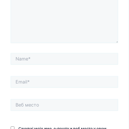
Name*
Email*
Веб
место
Сачувај моје име, е-пошту и веб место у овом