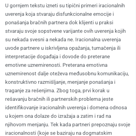
U gornjem tekstu izneti su tipični primeri iracionalnih
uverenja koja stvaraju disfunkcionalne emocije i
ponašanja bračnih partnera dok klijenti u praksi
stvaraju svoje sopstvene varijante ovih uverenja kojih
su nekada svesni a nekada ne. Iracionalna uverenja
uvode partnere u iskrivljena opažanja, tumačenja ili
interpretacije događaja i dovode do preterane
emotivne uznemirenosti. Preterana emotivna
uznemirenost dalje oteževa međusobnu komunikaciju,
konstruktivno razmišljanje, menjanje ponašanja i
traganje za rešenjima. Zbog toga, prvi korak u
rešavanju bračnih ili partnerskih problema jeste
identifikovanje iracionalnih uverenja i domena odnosa
u kojem ona dolaze do izražaja a zatim i rad na
njihovom menjanju. Tek kada partneri prepoznaju svoje
iracionalnosti (koje se baziraju na dogmatskim