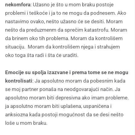
nekomfora
: Užasno je što u mom braku postoje
problemi i teškoće i ja to ne mogu da podnesem. Ako
nastavimo ovako, nešto užasno će se desiti. Moram
nešto da preduzmenm da sprečim katastrofu. Moram
da brinem oko tih problema. Moram da kontrolišem
situaciju. Moram da kontrolišem njega i strahujem
oko toga šta radi i šta će uraditi.
Emocije su spolja izazvane i prema tome se ne mogu
kontrolisati
: Ja apsolutno moram da pobesnim kada
se moj partner ponaša na neodgovarajući način. Ja
apsolutno moram biti depresivna ako imam probleme.
ja apsolutno moram biti uplašena, uspaničena i
anksiozna kada postoji mogućnost da se desi nešto
loše u mom braku.