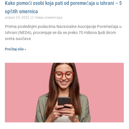
Kako pomoći osobi koja pati od poremećaja u ishrani – 5
opštih smernica
април 24, 2023
Нема коментара
Prema poslednjim podacima Nacionalne Asocijacije Poremećaja u
Ishrani (NEDA), procenjuje se da se preko 70 miliona ljudi širom
sveta suočava
Pročitaj više »