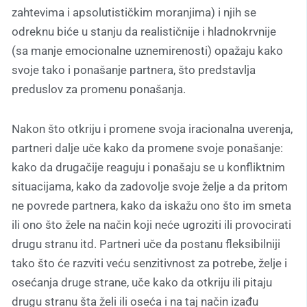
zahtevima i apsolutističkim moranjima) i njih se
odreknu biće u stanju da realističnije i hladnokrvnije
(sa manje emocionalne uznemirenosti) opažaju kako
svoje tako i ponašanje partnera, što predstavlja
preduslov za promenu ponašanja.
Nakon što otkriju i promene svoja iracionalna uverenja,
partneri dalje uče kako da promene svoje ponašanje:
kako da drugačije reaguju i ponašaju se u konfliktnim
situacijama, kako da zadovolje svoje želje a da pritom
ne povrede partnera, kako da iskažu ono što im smeta
ili ono što žele na način koji neće ugroziti ili provocirati
drugu stranu itd. Partneri uče da postanu fleksibilniji
tako što će razviti veću senzitivnost za potrebe, želje i
osećanja druge strane, uče kako da otkriju ili pitaju
drugu stranu šta želi ili oseća i na taj način izađu