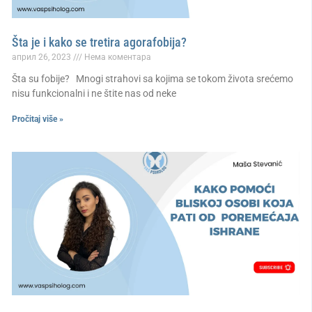
Šta je i kako se tretira agorafobija?
април 26, 2023
Нема коментара
Šta su fobije? Mnogi strahovi sa kojima se tokom života srećemo
nisu funkcionalni i ne štite nas od neke
Pročitaj više »