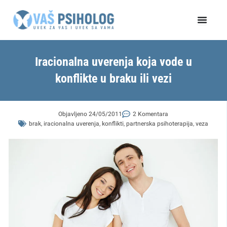
Пређи
на
садржај
Iracionalna uverenja koja vode u
konflikte u braku ili vezi
Objavljeno
24/05/2011
2 Komentara
brak
,
iracionalna uverenja
,
konflikti
,
partnerska psihoterapija
,
veza