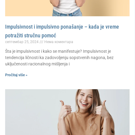
Impulsivnost i impulsivno ponašanje – kada je vreme
potražiti stručnu pomoć
септембар 25, 2024
Нема коментара
Šta je impulsivnost i kako se manifestuje? Impulsivnost je
tendencija ličnosti ka zadovoljenju sopstvenih nagona, bez
uključenosti racionalnog mišljenja i
Pročitaj više »