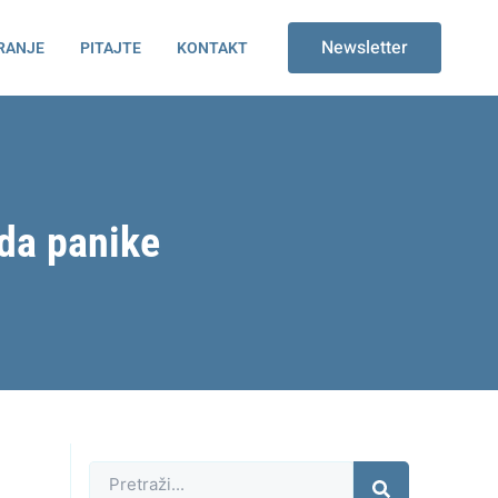
Newsletter
RANJE
PITAJTE
KONTAKT
ada panike
Претрага