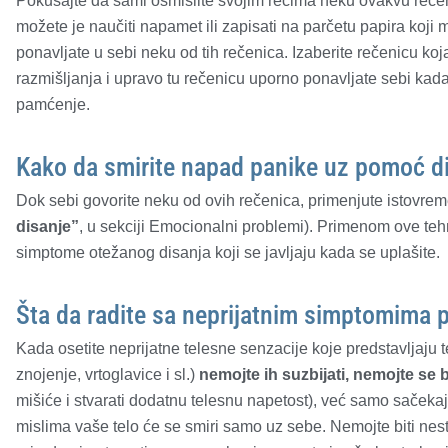
Pokušajte da sami osmislite svojim rečima neku ovakvu rečeni
možete je naučiti napamet ili zapisati na parčetu papira koj
ponavljate u sebi neku od tih rečenica. Izaberite rečenicu koj
razmišljanja i upravo tu rečenicu uporno ponavljate sebi kad
pamćenje.
Kako da smirite napad panike uz pomoć d
Dok sebi govorite neku od ovih rečenica, primenjute istovre
disanje”
, u sekciji Emocionalni problemi). Primenom ove tehn
simptome otežanog disanja koji se javljaju kada se uplašite.
Šta da radite sa neprijatnim simptomima 
Kada osetite neprijatne telesne senzacije koje predstavljaju
znojenje, vrtoglavice i sl.)
nemojte ih suzbijati, nemojte se b
mišiće i stvarati dodatnu telesnu napetost), već samo sačeka
mislima vaše telo će se smiri samo uz sebe. Nemojte biti nestr