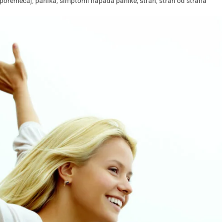
 poremećaj
,
panika
,
simptomi napada panike
,
strah
,
strah od straha