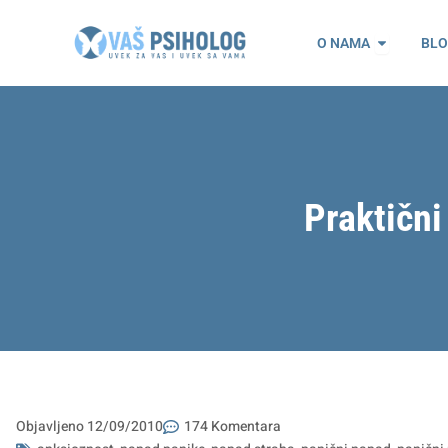
Пређи
Open O n
на
O NAMA
BL
садржај
Praktični
Objavljeno
12/09/2010
174 Komentara