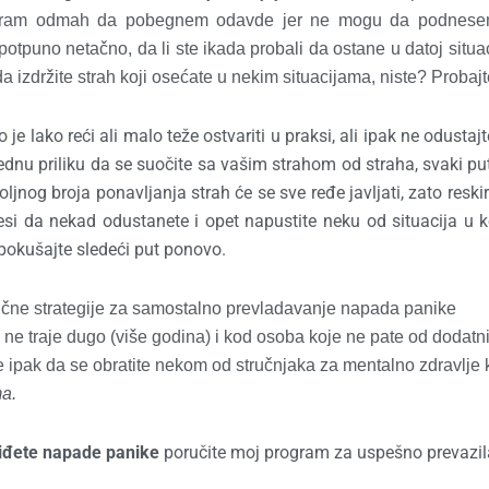
: Moram odmah da pobegnem odavde jer ne mogu da podnese
tpuno netačno, da li ste ikada probali da ostane u datoj situac
a izdržite strah koji osećate u nekim situacijama, niste? Probajt
o je lako reći ali malo teže ostvariti u praksi, ali ipak ne odustajte
 jednu priliku da se suočite sa vašim strahom od straha, svaki pu
oljnog broja ponavljanja strah će se sve ređe javljati, zato reskir
i da nekad odustanete i opet napustite neku od situacija u k
 pokušajte sledeći put ponovo.
ične strategije za samostalno prevladavanje napada panike
ne traje dugo (više godina) i kod osoba koje ne pate od dodatn
e je ipak da se obratite nekom od stručnjaka za mentalno zdravlje 
a.
ziđete napade panike
poručite moj program za uspešno prevazil