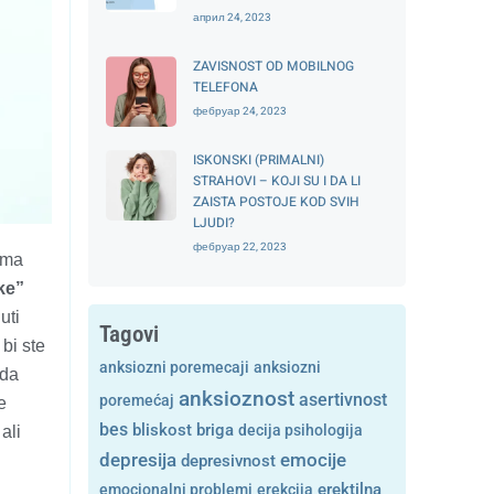
април 24, 2023
ZAVISNOST OD MOBILNOG
TELEFONA
фебруар 24, 2023
ISKONSKI (PRIMALNI)
STRAHOVI – KOJI SU I DA LI
ZAISTA POSTOJE KOD SVIH
LJUDI?
фебруар 22, 2023
oma
ke”
uti
Tagovi
 bi ste
anksiozni poremecaji
anksiozni
ada
anksioznost
asertivnost
poremećaj
e
bes
bliskost
briga
decija psihologija
ali
depresija
emocije
depresivnost
emocionalni problemi
erekcija
erektilna