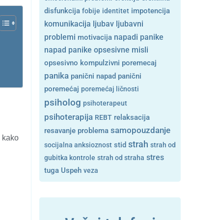
disfunkcija
fobije
identitet
impotencija
ljubavni
komunikacija
ljubav
problemi
motivacija
napadi panike
opsesivne misli
napad panike
opsesivno kompulzivni poremecaj
panika
panični napad
panični
poremećaj
poremećaj ličnosti
psiholog
psihoterapeut
psihoterapija
REBT
relaksacija
samopouzdanje
resavanje problema
o kako
strah
stid
socijalna anksioznost
strah od
stres
gubitka kontrole
strah od straha
tuga
Uspeh
veza