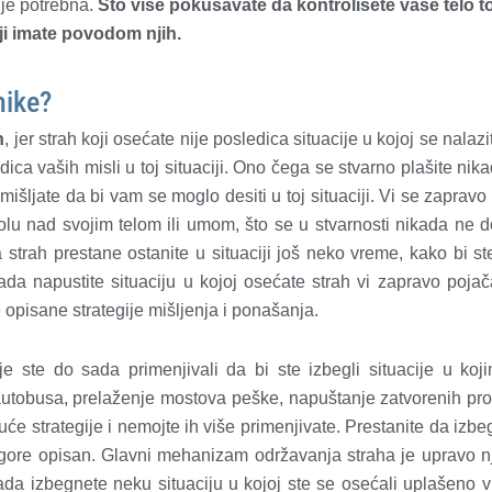
ije potrebna.
Što više pokušavate da kontrolišete vaše telo t
ji imate povodom njih.
nike?
h
, jer strah koji osećate nije posledica situacije u kojoj se nalazi
edica vaših misli u toj situaciji. Ono čega se stvarno plašite nika
mišljate da bi vam se moglo desiti u toj situaciji. Vi se zapravo 
olu nad svojim telom ili umom, što se u stvarnosti nikada ne 
 strah prestane ostanite u situaciji još neko vreme, kako bi ste
ada napustite situaciju u kojoj osećate strah vi zapravo pojač
e opisane strategije mišljenja i ponašanja.
oje ste do sada primenjivali da bi ste izbegli situacije u koj
 autobusa, prelaženje mostova peške, napuštanje zatvorenih pros
će strategije i nemojte ih više primenjivate. Prestanite da izbe
 gore opisan. Glavni mehanizam održavanja straha je upravo 
ada izbegnete neku situaciju u kojoj ste se osećali uplašeno 