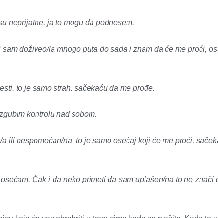
su neprijatne, ja to mogu da podnesem.
 sam doživeo/la mnogo puta do sada i znam da će me proći, os
lesti, to je samo strah, sačekaću da me prođe.
 izgubim kontrolu nad sobom.
a ili bespomoćan/na, to je samo osećaj koji će me proći, sače
e ja osećam. Čak i da neko primeti da sam uplašen/na to ne znači