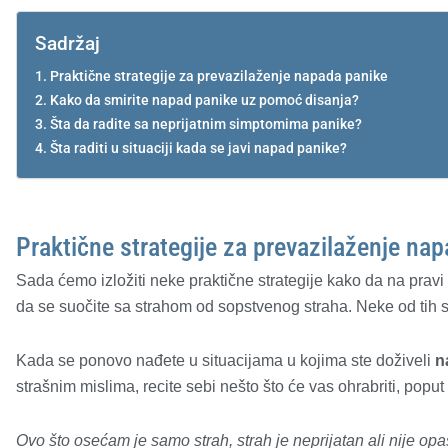
Sadržaj
Praktične strategije za prevazilaženje napada panike
Kako da smirite napad panike uz pomoć disanja?
Šta da radite sa neprijatnim simptomima panike?
Šta raditi u situaciji kada se javi napad panike?
Praktične strategije za prevazilaženje na
Sada ćemo izložiti neke praktične strategije kako da na pra
da se suočite sa strahom od sopstvenog straha. Neke od tih st
Kada se ponovo nađete u situacijama u kojima ste doživeli
n
strašnim mislima, recite sebi nešto što će vas ohrabriti, poput
Ovo što osećam je samo strah, strah je neprijatan ali nije o