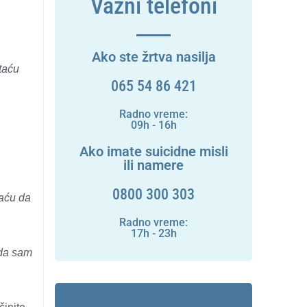
Važni telefoni
Ako ste žrtva nasilja
taću
065 54 86 421
Radno vreme:
09h - 16h
Ako imate suicidne misli
ili namere
0800 300 303
kaću da
Radno vreme:
17h - 23h
 da sam