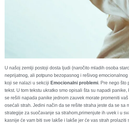
U našoj zemlji postoji dosta ljudi (naročito mladih osoba staro
neprijatnog, ali potpuno
bezopasnog i rešivog emocionalnog p
koji se nalazi u sekciji
Emocionalni problemi
. Pre nego što 
tekst. U tom tekstu ukratko smo opisali šta su napadi panike, 
se rešili napada panike jednom zauvek morate promeniti vaš 
osećali strah. Jedini način da se rešite straha jeste da se sa
strategije za suočavanje sa strahom,primenjute ih uvek i u sva
kasnije će vam biti sve lakše i lakše jer će vas strah prolaziti sv