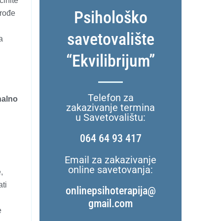
činite
Psihološko
prođe
savetovalište
a
“Ekvilibrijum”
Telefon za
alno
zakazivanje termina
u Savetovalištu:
064 64 93 417
Email za zakazivanje
online savetovanja:
,
ati
onlinepsihoterapija@
gmail.com
e