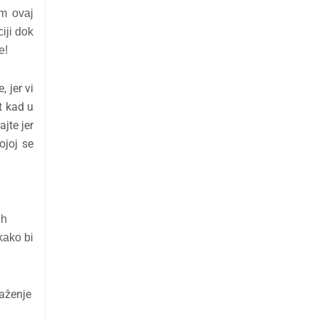
m ovaj
iji dok
e!
, jer vi
t kad u
ajte jer
ojoj se
ih
kako bi
aženje