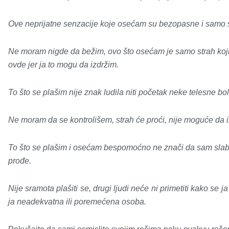
Ove neprijatne senzacije koje osećam su bezopasne i samo 
Ne moram nigde da bežim, ovo što osećam je samo strah koji
ovde jer ja to mogu da izdržim.
To što se plašim nije znak ludila niti početak neke telesne bo
Ne moram da se kontrolišem, strah će proći, nije moguće da
To što se plašim i osećam bespomoćno ne znači da sam slab/
prođe.
Nije sramota plašiti se, drugi ljudi neće ni primetiti kako s
ja neadekvatna ili poremećena osoba.