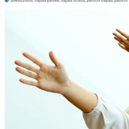
anksioznost
,
napad panike
,
napad straha
,
panični napad
,
panični