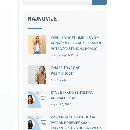
NAJNOVIJE
IMPULSIVNOST I IMPULSIVNO
PONAŠANJE – KADA JE VREME
POTRAŽITI STRUČNU POMOĆ
септембар 25, 2024
ZAMKE TOKSIČNE
POZITIVNOSTI
јун 14, 2023
ŠTA JE I KAKO SE TRETIRA
AGORAFOBIJA?
април 26, 2023
KAKO POMOĆI OSOBI KOJA
PATI OD POREMEĆAJA U
ISHRANI – 5 OPŠTIH SMERNICA