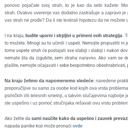
ponovo pojačate svoj strah, to je kao da sebi kažete
strah. Ovakvo uverenje vas dodatno zastrašuje a zapravo je po
vas strah ne prođe? Da li ste testirali hipotezu da ne možete d
I na kraju,
budite uporni i strpljivi u primeni ovih strategija
. T
to možete. Mnogi su to učinili i uspeli. Nemojte propustiti ni
tome uspete strah će postajati sve slabiji i slabiji i nakon dov
nemate šta da izgubite, sem straha naravno. Ako vam se des
plašite, nemojte očajavati i sebe bespotrebno obeshrabrivati,
Na kraju želimo da napomenemo sledeće
: navedene prakt
preporučljive su samo za osobe kod kojih ova vrsta problema 
psihičkih i/ili telesnih smetnji, u takvim slučajevima najbolj
ste uspešno i uz pomoć stručnjaka rešavali ovu vrstu proble
m
Ako želite da
sami naučite kako da uspešno i zauvek preva
napada panike koji može pronaći
ovde