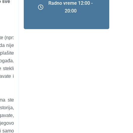
o sve
Radno vreme 12:00 -
20:00
te (npr:
da nije
plašite
događa.
 stekli
avate i
ima ste
torija,
gavate,
njegovo
vi samo