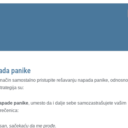
pada panike
vi način samostalno pristupite rešavanju napada panike, odnosn
rategija su:
apade panike
, umesto da i dalje sebe samozastrašujete vašim
 rečenica:
pasan, sačekaću da me prođe.