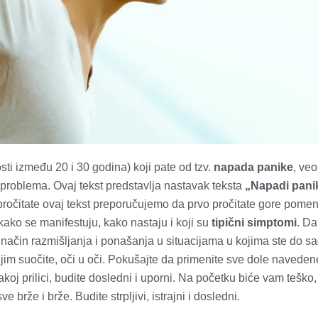
sti između 20 i 30 godina) koji pate od tzv.
napada panike
, ve
roblema. Ovaj tekst predstavlja nastavak teksta
„
Napadi pani
pročitate ovaj tekst preporučujemo da prvo pročitate gore pomen
kako se manifestuju, kako nastaju i koji su
tipični simptomi
. Da
način razmišljanja i ponašanja u situacijama u kojima ste do s
 njim suočite, oči u oči. Pokušajte da primenite sve dole naveden
koj prilici, budite dosledni i uporni. Na početku biće vam teško, 
e brže i brže. Budite strpljivi, istrajni i dosledni
.