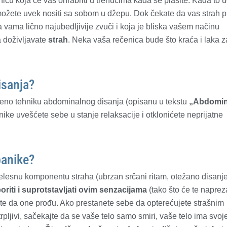
cu koja će vas ohrabriti u trenucima kada se plašite. Kada to u
i možete uvek nositi sa sobom u džepu. Dok čekate da vas strah 
a vama lično najubedljivije zvuči i koja je bliska vašem načinu
a doživljavate
strah
. Neka vaša rečenica bude što kraća i laka z
isanja?
meno tehniku abdominalnog disanja (opisanu u tekstu
„
Abdomin
ike uvešćete sebe u stanje relaksacije i otklonićete neprijatne
panike?
 telesnu komponentu straha (ubrzan srčani ritam, otežano disanje
oriti i suprotstavljati ovim senzacijama
(tako što će te naprez
jte da one prođu. Ako prestanete sebe da opterećujete strašnim
pljivi, sačekajte da se vaše telo samo smiri, vaše telo ima svoj