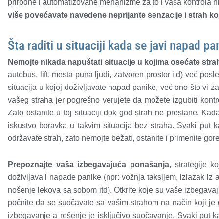
prirodne i automatizovane mehanizme za to i vaša kontrola n
više povećavate navedene neprijante senzacije i strah ko
Šta raditi u situaciji kada se javi napad pa
Nemojte nikada napuštati situacije u kojima osećate stra
autobus, lift, mesta puna ljudi, zatvoren prostor itd) već posl
situacija u kojoj doživljavate napad panike, već ono što vi za
vašeg straha jer pogrešno verujete da možete izgubiti kontr
Zato ostanite u toj situaciji dok god strah ne prestane. Kada
iskustvo boravka u takvim situacija bez straha. Svaki put k
održavate strah, zato nemojte bežati, ostanite i primenite gor
Prepoznajte vaša izbegavajuća ponašanja
, strategije k
doživljavali napade panike (npr: vožnja taksijem, izlazak iz
nošenje lekova sa sobom itd). Otkrite koje su vaše izbegavaju
počnite da se suočavate sa vašim strahom na način koji je
izbegavanje a rešenje je isključivo suočavanje. Svaki put k