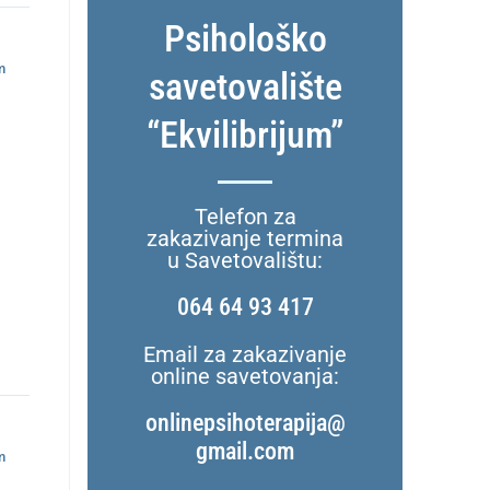
Psihološko
m
savetovalište
“Ekvilibrijum”
Telefon za
zakazivanje termina
u Savetovalištu:
064 64 93 417
Email za zakazivanje
online savetovanja:
onlinepsihoterapija@
gmail.com
m