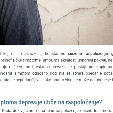
 kojih su najizraženiji konstantno
sniženo raspoloženje
,
 psihofizičke simptome (umor, malaksalost, usporeni pokreti, ne
traju duže vreme i teško se prevazilaze, postaje preokupirana
ndarni simptom odnosno kod nje se stvara osećanje potišt
o stanje nepodnošljivo, kako ona to više ne može da podnese i
mptoma depresije utiče na raspoloženje?
. Kada doživljavamo promenu raspoloženja obično tražimo ra