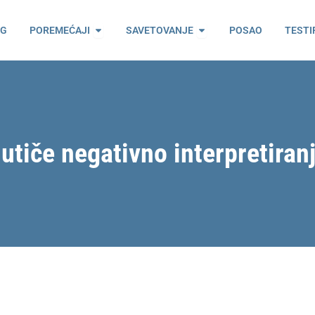
ama
Open Poremećaji
Open Savetovanje
OG
POREMEĆAJI
SAVETOVANJE
POSAO
TESTI
utiče negativno interpretira