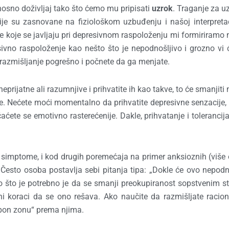
sno doživljaj tako što ćemo mu pripisati
uzrok
. Traganje za 
ije su zasnovane na fiziološkom uzbuđenju i našoj interpretac
e koje se javljaju pri depresivnom raspoloženju mi formiriramo 
ivno raspoloženje kao nešto što je nepodnošljivo i grozno vi 
 razmišljanje pogrešno i počnete da ga menjate.
prijatne ali razumnjive i prihvatite ih kao takve, to će smanjiti 
je. Nećete moći momentalno da prihvatite depresivne senzacije, 
aćete se emotivno rasterećenije. Dakle, prihvatanje i toleranci
e simptome, i kod drugih poremećaja na primer anksioznih (više
 Često osoba postavlja sebi pitanja tipa: „Dokle će ovo nepodn
no što je potrebno je da se smanji preokupiranost sopstvenim s
ni koraci da se ono rešava. Ako naučite da razmišljate racio
ampon zonu“ prema njima.