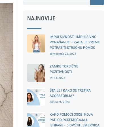
NAJNOVIJE
IMPULSIVNOST I IMPULSIVNO
PONAŠANJE – KADA JE VREME
POTRAŽITI STRUČNU POMOĆ
септембар 25, 2024
ZAMKE TOKSIČNE
POZITIVNOSTI
јун 14, 2023
ŠTA JE I KAKO SE TRETIRA
AGORAFOBIJA?
април 26, 2023
KAKO POMOĆI OSOBI KOJA
PATI OD POREMEĆAJA U
ISHRANI – 5 OPŠTIH SMERNICA