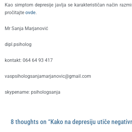
Kao simptom depresije javlja se karakterističan način razmi
pročitajte
ovde
.
Mr Sanja Marjanović
dipl.psiholog
kontakt: 064 64 93 417
vaspsihologsanjamarjanovic@gmail.com
skypename: psihologsanja
8 thoughts on “Kako na depresiju utiče negativ