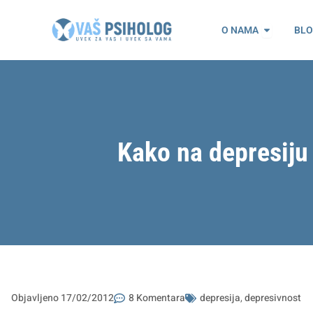
Пређи
Open O n
на
O NAMA
BL
садржај
Kako na depresiju 
Objavljeno
17/02/2012
8 Komentara
depresija
,
depresivnost