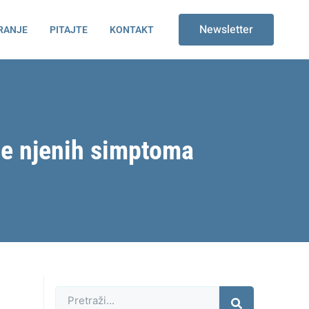
Newsletter
RANJE
PITAJTE
KONTAKT
nje njenih simptoma
Претрага