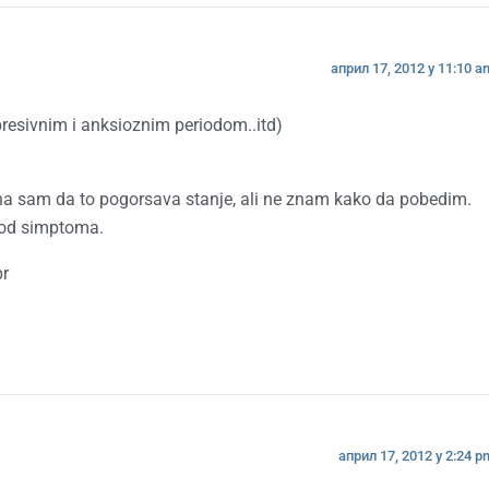
април 17, 2012 у 11:10 a
esivnim i anksioznim periodom..itd)
sna sam da to pogorsava stanje, ali ne znam kako da pobedim.
 od simptoma.
pr
април 17, 2012 у 2:24 p