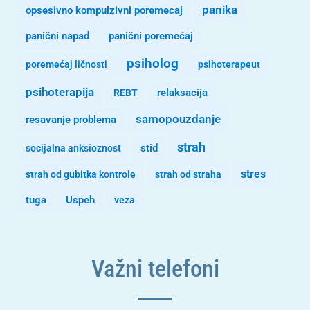
panika
opsesivno kompulzivni poremecaj
panični napad
panični poremećaj
psiholog
poremećaj ličnosti
psihoterapeut
psihoterapija
REBT
relaksacija
samopouzdanje
resavanje problema
strah
stid
socijalna anksioznost
stres
strah od gubitka kontrole
strah od straha
tuga
Uspeh
veza
Važni telefoni