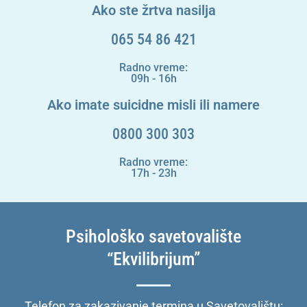
Ako ste žrtva nasilja
065 54 86 421
Radno vreme:
09h - 16h
Ako imate suicidne misli ili namere
0800 300 303
Radno vreme:
17h - 23h
Psihološko savetovalište
“Ekvilibrijum”
Telefon za zakazivanje termina u Savetovalištu: