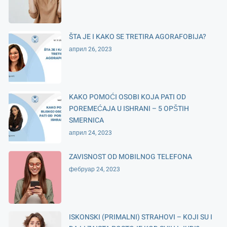
ŠTA JE I KAKO SE TRETIRA AGORAFOBIJA?
април 26, 2023
KAKO POMOĆI OSOBI KOJA PATI OD
POREMEĆAJA U ISHRANI – 5 OPŠTIH
SMERNICA
април 24, 2023
ZAVISNOST OD MOBILNOG TELEFONA
фебруар 24, 2023
ISKONSKI (PRIMALNI) STRAHOVI – KOJI SU I