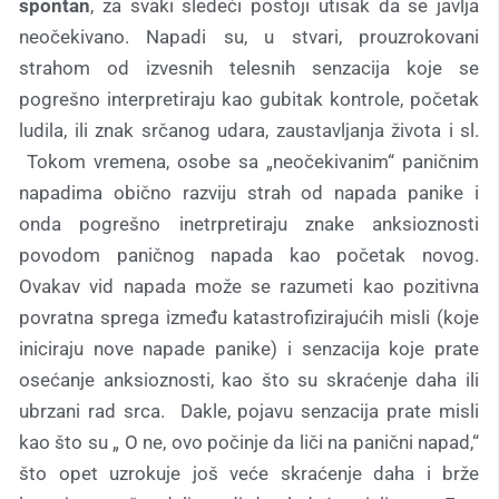
spontan
, za svaki sledeći postoji utisak da se javlja
neočekivano. Napadi su, u stvari, prouzrokovani
strahom od izvesnih telesnih senzacija koje se
pogrešno interpretiraju kao gubitak kontrole, početak
ludila, ili znak srčanog udara, zaustavljanja života i sl.
Tokom vremena, osobe sa „neočekivanim“ paničnim
napadima obično razviju strah od napada panike i
onda pogrešno inetrpretiraju znake anksioznosti
povodom paničnog napada kao početak novog.
Ovakav vid napada može se razumeti kao pozitivna
povratna sprega između katastrofizirajućih misli (koje
iniciraju nove napade panike) i senzacija koje prate
osećanje anksioznosti, kao što su skraćenje daha ili
ubrzani rad srca. Dakle, pojavu senzacija prate misli
kao što su „ O ne, ovo počinje da liči na panični napad,“
što opet uzrokuje još veće skraćenje daha i brže