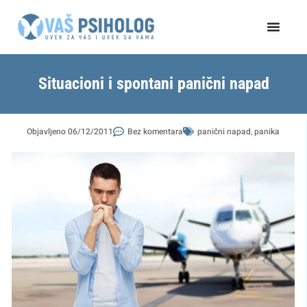
Пређи
на
садржај
Situacioni i spontani panični napad
Objavljeno
06/12/2011
Bez komentara
panični napad
,
panika