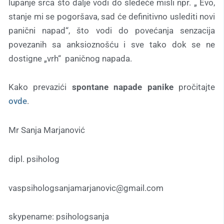
lupanje srca što dalje vodi do sledeće misli npr. „ Evo,
stanje mi se pogoršava, sad će definitivno uslediti novi
panični napad“, što vodi do povećanja senzacija
povezanih sa anksioznošću i sve tako dok se ne
dostigne „vrh“ paničnog napada.
Kako prevazići
spontane
napade
panike
pročitajte
ovde
.
Mr Sanja Marjanović
dipl. psiholog
vaspsihologsanjamarjanovic@gmail.com
skypename: psihologsanja