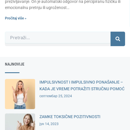
preživljavanje. On je automatski odgovor na percipiranu fizičku ili
emocionalnu pretnju ili ugroženost…
Pročitaj više »
Претрага
NAJNOVIJE
IMPULSIVNOST I IMPULSIVNO PONAŠANJE –
KADA JE VREME POTRAŽITI STRUČNU POMOĆ
септембар 25, 2024
ZAMKE TOKSIČNE POZITIVNOSTI
јун 14, 2023