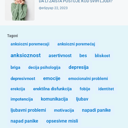
DA LI ZAISTA POSTOJE KOD SVIH LJUDI?
фебруар 22, 2023
Tagovi
anksiozni poremecaji
anksiozni poremećaj
anksioznost
asertivnost
bes
bliskost
depresija
briga
decija psihologija
emocije
depresivnost
emocionalni problemi
erekcija
erektilna disfunkcija
fobije
identitet
komunikacija
ljubav
impotencija
ljubavni problemi
motivacija
napadi panike
opsesivne misli
napad panike