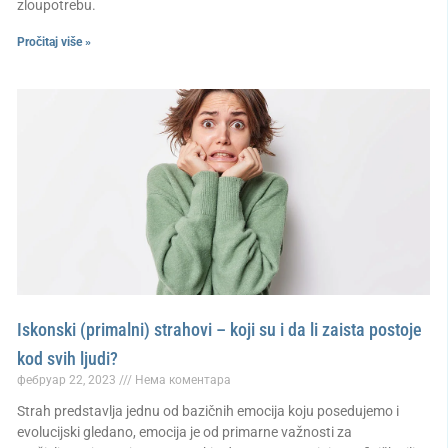
zloupotrebu.
Pročitaj više »
Iskonski (primalni) strahovi – koji su i da li zaista postoje
kod svih ljudi?
фебруар 22, 2023
Нема коментара
Strah predstavlja jednu od bazičnih emocija koju posedujemo i
evolucijski gledano, emocija je od primarne važnosti za