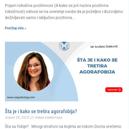
Pojam toksična pozitivnost (ili kako se još naziva pozitivna
toksičnost) odnosi se na uverenje osobe da je poželjno i dozvoljeno
doživljavati samo i isključivo pozitivna…
Pročitaj više »
Šta je i kako se tretira agorafobija?
април 26, 2023
Нема коментара
Šta su fobije? Mnogi strahovi sa kojima se tokom života srećemo