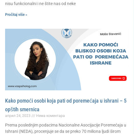
nisu funkcionalni i ne štite nas od neke
Pročitaj više »
Kako pomoći osobi koja pati od poremećaja u ishrani – 5
opštih smernica
април 24, 2023
Нема коментара
Prema poslednjim podacima Nacionalne Asocijacije Poremećaja u
Ishrani (NEDA), procenjuje se da se preko 70 miliona ljudi širom