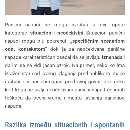
Panični napadi se mogu svrstati u dve opšte
kategorije–
situacioni i neočekivini
. Situacioni panični
napadi mogu biti pokrenuti
„specifičnim scenariom
odn. kontekstom“
dok je za neočekivane panične
napade karakterističan osećaj da se javljaju
iznenada
i
da im se ne vidi jasan uzrok. Na primer, neko ko ima
izražen starh od javnog izlaganja pred publikom imaće
i situacioni panični napad pred svoj govor, dok neko
kod koga se javlja neočekivani panični napad će imati
teškoću da oceni vreme i mesto javljanja paničnog
napada.
Razlika između situacionih i spontanih