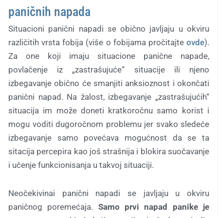
paničnih napada
Situacioni panični napadi se obično javljaju u okviru
različitih vrsta fobija (više o fobijama pročitajte
ovde
).
Za one koji imaju situacione panične napade,
povlačenje iz „zastrašujuće“ situacije ili njeno
izbegavanje obično će smanjiti anksioznost i okončati
panični napad. Na žalost, izbegavanje „zastrašujućih“
situacija im može doneti kratkoročnu samo korist i
mogu voditi dugoročnom problemu jer svako sledeće
izbegavanje samo povećava mogućnost da se ta
sitacija percepira kao još strašnija i blokira suočavanje
i učenje funkcionisanja u takvoj situaciji.
Neočekivinai panični napadi se javljaju u okviru
paničnog poremećaja.
Samo prvi napad panike je