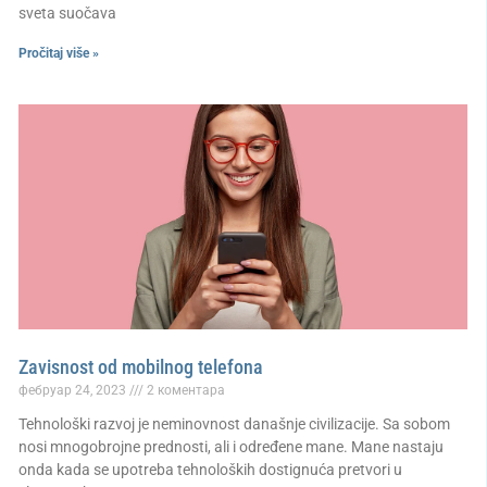
sveta suočava
Pročitaj više »
Zavisnost od mobilnog telefona
фебруар 24, 2023
2 коментара
Tehnološki razvoj je neminovnost današnje civilizacije. Sa sobom
nosi mnogobrojne prednosti, ali i određene mane. Mane nastaju
onda kada se upotreba tehnoloških dostignuća pretvori u