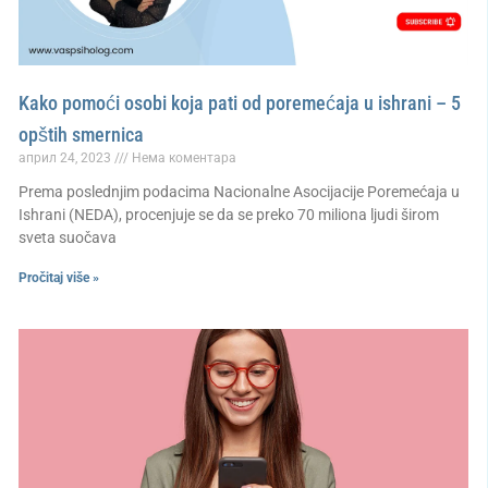
Kako pomoći osobi koja pati od poremećaja u ishrani – 5
opštih smernica
април 24, 2023
Нема коментара
Prema poslednjim podacima Nacionalne Asocijacije Poremećaja u
Ishrani (NEDA), procenjuje se da se preko 70 miliona ljudi širom
sveta suočava
Pročitaj više »