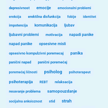
emocije
depresivnost
emocionalni problemi
erekcija
erektilna disfunkcija
fobije
identitet
komunikacija
ljubav
impotencija
ljubavni problemi
motivacija
napadi panike
opsesivne misli
napad panike
panika
opsesivno kompulzivni poremecaj
panični napad
panični poremećaj
psiholog
poremećaj ličnosti
psihoterapeut
psihoterapija
REBT
relaksacija
samopouzdanje
resavanje problema
strah
stid
socijalna anksioznost