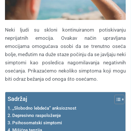
Neki ljudi su skloni kontinuiranom potiskivanju
neprijatnih emocija. Ovakav način upravljana
emocijama omogućava osobi da se trenutno oseća
bolje, međutim na duže staze počinju da se javljaju neki
simptomi kao posledica nagomilavanja negativnih
osećanja. Prikazaćemo nekoliko simptoma koji mogu
biti odraz bežanja od onoga što osećamo.
Sadržaj
„Slobodno lebdeća“ anksioznost
Depresivno raspoloženje
Psihosomatski simptomi
Mišićna tenzija