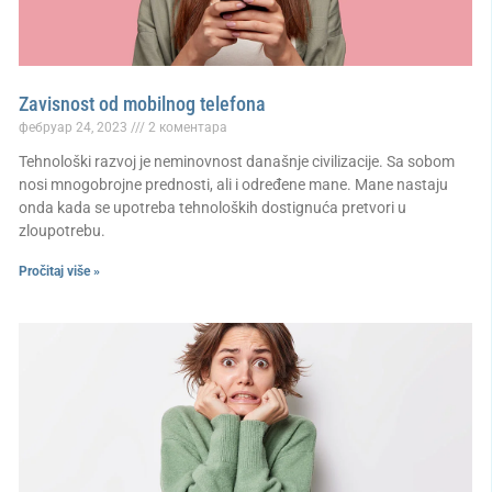
Zavisnost od mobilnog telefona
фебруар 24, 2023
2 коментара
Tehnološki razvoj je neminovnost današnje civilizacije. Sa sobom
nosi mnogobrojne prednosti, ali i određene mane. Mane nastaju
onda kada se upotreba tehnoloških dostignuća pretvori u
zloupotrebu.
Pročitaj više »