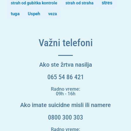
stres
strah od gubitka kontrole
strah od straha
tuga
Uspeh
veza
Važni telefoni
Ako ste žrtva nasilja
065 54 86 421
Radno vreme:
09h - 16h
Ako imate suicidne misli ili namere
0800 300 303
Radno vreme: