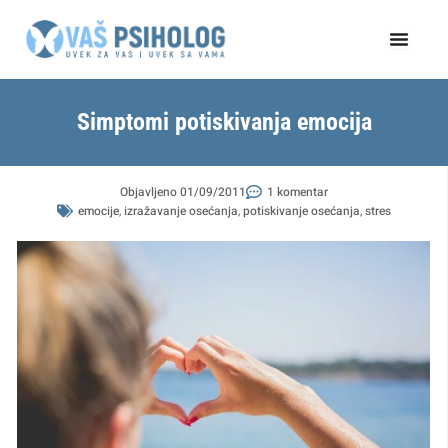
Пређи
на
садржај
Simptomi potiskivanja emocija
Objavljeno
01/09/2011
1 komentar
emocije
,
izražavanje osećanja
,
potiskivanje osećanja
,
stres