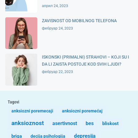
април 24, 2023
ZAVISNOST OD MOBILNOG TELEFONA
фебруар 24, 2023
ISKONSKI (PRIMALNI) STRAHOVI – KOJI SU I
DA LI ZAISTA POSTOJE KOD SVIH LJUDI?
фебруар 22, 2023
Tagovi
anksiozni poremecaji
anksiozni poremećaj
anksioznost
asertivnost
bes
bliskost
depresija
briga
decija psihologija