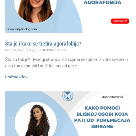
Šta je i kako se tretira agorafobija?
април 26, 2023
Нема коментара
Šta su fobije? Mnogi strahovi sa kojima se tokom života srećemo
nisu funkcionalni i ne štite nas od neke
Pročitaj više »