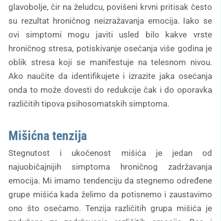
glavobolje, čir na želudcu, povišeni krvni pritisak često
su rezultat hroničnog neizražavanja emocija. Iako se
ovi simptomi mogu javiti usled bilo kakve vrste
hroničnog stresa, potiskivanje osećanja više godina je
oblik stresa koji se manifestuje na telesnom nivou.
Ako naučite da identifikujete i izrazite jaka osećanja
onda to može dovesti do redukcije čak i do oporavka
različitih tipova psihosomatskih simptoma.
Mišićna tenzija
Stegnutost i ukočenost mišića je jedan od
najuobičajnijih simptoma hroničnog zadržavanja
emocija. Mi imamo tendenciju da stegnemo određene
grupe mišića kada želimo da potisnemo i zaustavimo
ono što osećamo. Tenzija različitih grupa mišića je