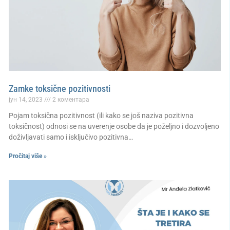
Zamke toksične pozitivnosti
јун 14, 2023
2 коментара
Pojam toksična pozitivnost (ili kako se još naziva pozitivna
toksičnost) odnosi se na uverenje osobe da je poželjno i dozvoljeno
doživljavati samo i isključivo pozitivna…
Pročitaj više »