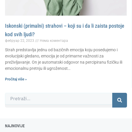
Iskonski (primalni) strahovi – koji su i da li zaista postoje
kod svih ljudi?
фебруар 22, 2023
Нема коментара
Strah predstavlja jednu od bazičnih emocija koju posedujemo i
evolucijski gledano, emocija je od primarne važnosti za
preživljavanje. On je automatski odgovor na percipiranu fizičku ili
emocionalnu pretnju ili ugroženost…
Pročitaj više »
Претрага
NAJNOVIJE