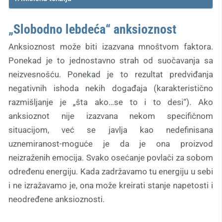
„Slobodno lebdeća“ anksioznost
Anksioznost može biti izazvana mnoštvom faktora.
Ponekad je to jednostavno strah od suočavanja sa
neizvesnošću. Ponekad je to rezultat predviđanja
negativnih ishoda nekih događaja (karakteristično
razmišljanje je „šta ako…se to i to desi“). Ako
anksioznot nije izazvana nekom specifičnom
situacijom, već se javlja kao nedefinisana
uznemiranost-moguće je da je ona proizvod
neizraženih emocija. Svako osećanje povlači za sobom
određenu energiju. Kada zadržavamo tu energiju u sebi
i ne izražavamo je, ona može kreirati stanje napetosti i
neodređene anksioznosti.