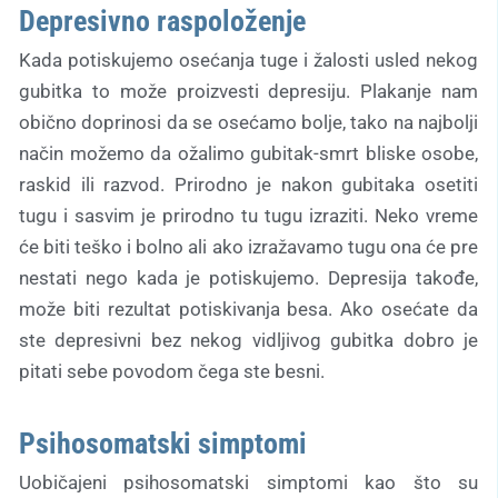
Depresivno raspoloženje
Kada potiskujemo osećanja tuge i žalosti usled nekog
gubitka to može proizvesti depresiju. Plakanje nam
obično doprinosi da se osećamo bolje, tako na najbolji
način možemo da ožalimo gubitak-smrt bliske osobe,
raskid ili razvod. Prirodno je nakon gubitaka osetiti
tugu i sasvim je prirodno tu tugu izraziti. Neko vreme
će biti teško i bolno ali ako izražavamo tugu ona će pre
nestati nego kada je potiskujemo. Depresija takođe,
može biti rezultat potiskivanja besa. Ako osećate da
ste depresivni bez nekog vidljivog gubitka dobro je
pitati sebe povodom čega ste besni.
Psihosomatski simptomi
Uobičajeni psihosomatski simptomi kao što su