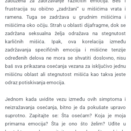
zadužena za zadržavanje različitih emocija. Bes i
frustracija su obično „zadržani“ u mišićima vrata i
ramena. Tuga se zadržava u grudnim mišićima i
mišićima oko očiju. Strah u oblasti dijafragme, dok se
zadržana seksualna želja odražava na stegnutost
karličnih mišića. Ipak, ova korelacija između
zadržavanja specifičnih emocija i mišićne tenzije
određenih delova ne mora se shvatiti doslovno, nisu
baš sva prikazana osećanja vezana za isključivo jednu
mišićnu oblast ali stegnutost mišića kao takva jeste
odraz potiskivanja emocija.
Jednom kada uvidite vezu između ovih simptoma i
neizražavanja osećanja, bitno je da pokušate upravo
suprotno. Zapitajte se: Šta osećam? Koja je moja
primarna emocija? Šta je ono što želim? Uđite u