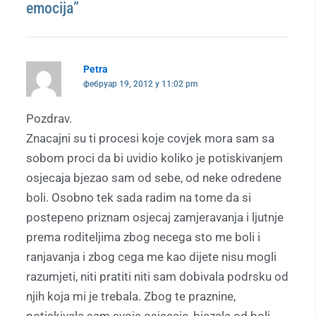
emocija”
Petra
фебруар 19, 2012 у 11:02 pm
Pozdrav.
Znacajni su ti procesi koje covjek mora sam sa
sobom proci da bi uvidio koliko je potiskivanjem
osjecaja bjezao sam od sebe, od neke odredene
boli. Osobno tek sada radim na tome da si
postepeno priznam osjecaj zamjeravanja i ljutnje
prema roditeljima zbog necega sto me boli i
ranjavanja i zbog cega me kao dijete nisu mogli
razumjeti, niti pratiti niti sam dobivala podrsku od
njih koja mi je trebala. Zbog te praznine,
potiskivala sam svoje osjecaje, bjezala od boli