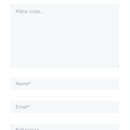
Pišite
ovde…
Name*
Email*
Веб