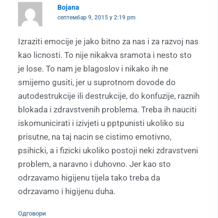
Bojana
септембар 9, 2015 у 2:19 pm
Izraziti emocije je jako bitno za nas i za razvoj nas
kao licnosti. To nije nikakva sramota i nesto sto
je lose. To nam je blagoslov i nikako ih ne
smijemo gusiti, jer u suprotnom dovode do
autodestrukcije ili destrukcije, do konfuzije, raznih
blokada i zdravstvenih problema. Treba ih nauciti
iskomunicirati i izivjeti u pptpunisti ukoliko su
prisutne, na taj nacin se cistimo emotivno,
psihicki, a i fizicki ukoliko postoji neki zdravstveni
problem, a naravno i duhovno. Jer kao sto
odrzavamo higijenu tijela tako treba da
odrzavamo i higijenu duha.
Одговори