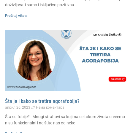
doživljavati samo i isključivo pozitivna…
Pročitaj više »
Šta je i kako se tretira agorafobija?
април 26, 2023
Нема коментара
Šta su fobije? Mnogi strahovi sa kojima se tokom života srećemo
nisu funkcionalni i ne štite nas od neke