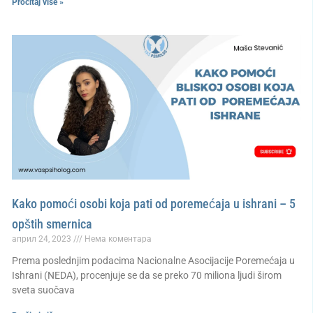
Pročitaj više »
Kako pomoći osobi koja pati od poremećaja u ishrani – 5
opštih smernica
април 24, 2023
Нема коментара
Prema poslednjim podacima Nacionalne Asocijacije Poremećaja u
Ishrani (NEDA), procenjuje se da se preko 70 miliona ljudi širom
sveta suočava