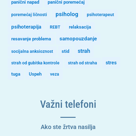
panični napad
panični poremećaj
psiholog
poremećaj ličnosti
psihoterapeut
psihoterapija
REBT
relaksacija
samopouzdanje
resavanje problema
strah
stid
socijalna anksioznost
stres
strah od gubitka kontrole
strah od straha
tuga
Uspeh
veza
Važni telefoni
Ako ste žrtva nasilja