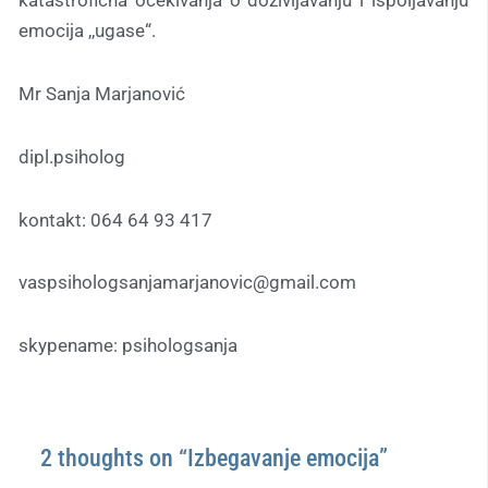
katastrofična očekivanja o doživljavanju i ispoljavanju
emocija ,,ugase“.
Mr Sanja Marjanović
dipl.psiholog
kontakt: 064 64 93 417
vaspsihologsanjamarjanovic@gmail.com
skypename: psihologsanja
2 thoughts on “Izbegavanje emocija”