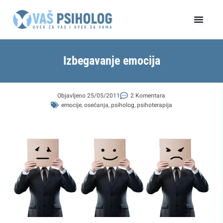
Пређи
на
садржај
Izbegavanje emocija
Objavljeno
25/05/2011
2 Komentara
emocije
,
osećanja
,
psiholog
,
psihoterapija