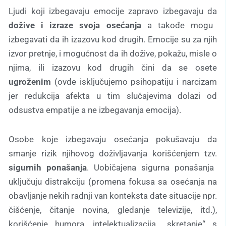
Ljudi koji izbegavaju emocije zapravo izbegavaju da
dožive i izraze svoja osećanja
a takođe mogu
izbegavati da ih izazovu kod drugih. Emocije su za njih
izvor pretnje, i mogućnost da ih dožive, pokažu, misle o
njima, ili izazovu kod drugih čini da se osete
ugroženim
(ovde isključujemo psihopatiju i narcizam
jer redukcija afekta u tim slučajevima dolazi od
odsustva empatije a ne izbegavanja emocija).
Osobe koje izbegavaju osećanja pokušavaju da
smanje rizik njihovog doživljavanja korišćenjem tzv.
sigurnih ponašanja
. Uobičajena sigurna ponašanja
uključuju distrakciju (promena fokusa sa osećanja na
obavljanje nekih radnji van konteksta date situacije npr.
čišćenje, čitanje novina, gledanje televizije, itd.),
korišćenje humora, intelektualizacija, ,,skretanje“ s