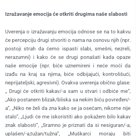
Izražavanje emocija će otkriti drugima naše slabosti
Uverenja o izražavanju emocija odnose se na to kakvu
će percepciju drugi stvoriti o nama na osnovu njih (npr.
postoji strah da ćemo ispasti slabi, smešni, nezreli,
nerazumni) i kako će se drugi ponašati kada opaze
naše emocije (npr. biće uznemireni i neće moći da
izađu na kraj sa njima, biće odbijajući, kontrolišući,
neprijateljski, agresivni). Ovakva uverenja obično glase:
,, Drugi će otkriti kakav/-a sam u stvari i odbiće me“,
,,Ako postanem blizak/bliska sa nekim biću povređen/-
a“, ,,Niko ne želi da zna kako se ja osećam, nikome nije
stalo“, ,,Ljudi će me iskoristiti ako pokažem bilo kakav
znak slabosti“, ,,Sramno je priznati da si nesiguran/-a,
uplašen/-a,tužan/tužna“, ,,Muškarci moraju biti