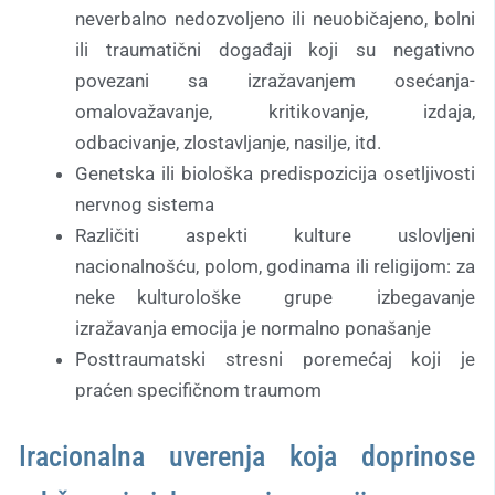
neverbalno nedozvoljeno ili neuobičajeno, bolni
ili traumatični događaji koji su negativno
povezani sa izražavanjem osećanja-
omalovažavanje, kritikovanje, izdaja,
odbacivanje, zlostavljanje, nasilje, itd.
Genetska ili biološka predispozicija osetljivosti
nervnog sistema
Različiti aspekti kulture uslovljeni
nacionalnošću, polom, godinama ili religijom: za
neke kulturološke grupe izbegavanje
izražavanja emocija je normalno ponašanje
Posttraumatski stresni poremećaj koji je
praćen specifičnom traumom
Iracionalna uverenja koja doprinose