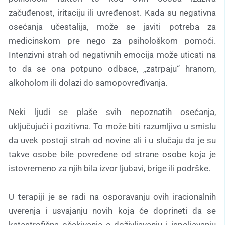
začuđenost, iritaciju ili uvređenost. Kada su negativna
osećanja učestalija, može se javiti potreba za
medicinskom pre nego za psihološkom pomoći.
Intenzivni strah od negativnih emocija može uticati na
to da se ona potpuno odbace, ,,zatrpaju“ hranom,
alkoholom ili dolazi do samopovređivanja.
Neki ljudi se plaše svih nepoznatih osećanja,
uključujući i pozitivna. To može biti razumljivo u smislu
da uvek postoji strah od novine ali i u slučaju da je su
takve osobe bile povređene od strane osobe koja je
istovremeno za njih bila izvor ljubavi, brige ili podrške.
U terapiji je se radi na osporavanju ovih iracionalnih
uverenja i usvajanju novih koja će doprineti da se