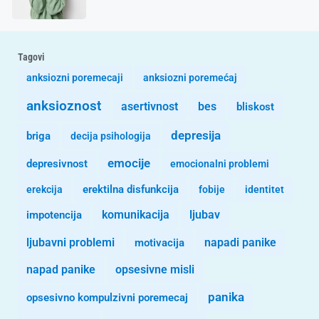
Tagovi
anksiozni poremecaji
anksiozni poremećaj
anksioznost
asertivnost
bes
bliskost
depresija
briga
decija psihologija
emocije
depresivnost
emocionalni problemi
erekcija
erektilna disfunkcija
fobije
identitet
komunikacija
ljubav
impotencija
ljubavni problemi
motivacija
napadi panike
opsesivne misli
napad panike
panika
opsesivno kompulzivni poremecaj