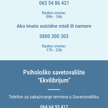
065 54 86 421
Radno vreme:
09h - 16h
Ako imate suicidne misli ili namere
0800 300 303
Radno vreme:
17h - 23h
Psihološko savetovalište
“Ekvilibrijum”
Telefon za zakazivanje termina u Savetovalištu:
064 64 93 417