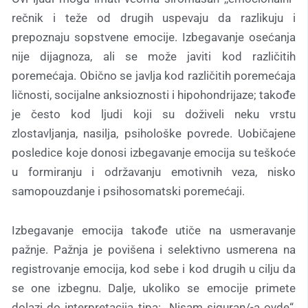
rečnik i teže od drugih uspevaju da razlikuju i
prepoznaju sopstvene emocije. Izbegavanje osećanja
nije dijagnoza, ali se može javiti kod različitih
poremećaja. Obično se javlja kod različitih poremećaja
ličnosti, socijalne anksioznosti i hipohondrijaze; takođe
je često kod ljudi koji su doživeli neku vrstu
zlostavljanja, nasilja, psihološke povrede. Uobičajene
posledice koje donosi izbegavanje emocija su teškoće
u formiranju i održavanju emotivnih veza, nisko
samopouzdanje i psihosomatski poremećaji.
Izbegavanje emocija takođe utiče na usmeravanje
pažnje. Pažnja je povišena i selektivno usmerena na
registrovanje emocija, kod sebe i kod drugih u cilju da
se one izbegnu. Dalje, ukoliko se emocije primete
dolazi do interpretacija tipa: ,,Nisam siguran/-a ovde“,