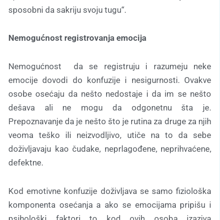
sposobni da sakriju svoju tugu“.
Nemogućnost registrovanja emocija
Nemogućnost da se registruju i razumeju neke
emocije dovodi do konfuzije i nesigurnosti. Ovakve
osobe osećaju da nešto nedostaje i da im se nešto
dešava ali ne mogu da odgonetnu šta je.
Prepoznavanje da je nešto što je rutina za druge za njih
veoma teško ili neizvodljivo, utiče na to da sebe
doživljavaju kao čudake, neprlagođene, neprihvaćene,
defektne.
Kod emotivne konfuzije doživljava se samo fiziološka
komponenta osećanja a ako se emocijama pripišu i
psihološki faktori to kod ovih osoba izaziva