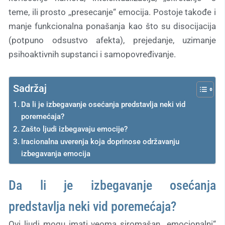
teme, ili prosto ,,presecanje“ emocija. Postoje takođe i
manje funkcionalna ponašanja kao što su disocijacija
(potpuno odsustvo afekta), prejedanje, uzimanje
psihoaktivnih supstanci i samopovređivanje.
Sadržaj
Da li je izbegavanje osećanja predstavlja neki vid
poremećaja?
Zašto ljudi izbegavaju emocije?
Iracionalna uverenja koja doprinose održavanju
izbegavanja emocija
Da li je izbegavanje osećanja
predstavlja neki vid poremećaja?
Ovi ljudi mogu imati veoma siromašan ,,emocionalni“