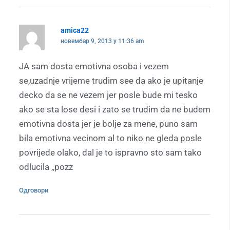
amica22
новембар 9, 2013 у 11:36 am
JA sam dosta emotivna osoba i vezem
se,uzadnje vrijeme trudim see da ako je upitanje
decko da se ne vezem jer posle bude mi tesko
ako se sta lose desi i zato se trudim da ne budem
emotivna dosta jer je bolje za mene, puno sam
bila emotivna vecinom al to niko ne gleda posle
povrijede olako, dal je to ispravno sto sam tako
odlucila ,,pozz
Одговори