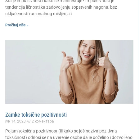
Šta je impulsivnost i kako se manifestuje? Impulsivnost je
tendencija ličnosti ka zadovoljenju sopstvenih nagona, bez
uključenosti racionalnog mišljenja i
Pročitaj više »
Zamke toksične pozitivnosti
јун 14, 2023
2 коментара
Pojam toksična pozitivnost (ili kako se još naziva pozitivna
toksičnost) odnosi se na uverenje osobe da je poželjno i dozvoljeno