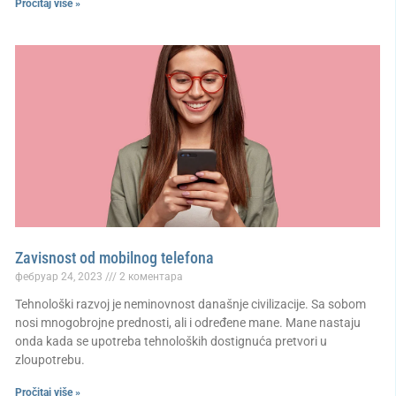
Pročitaj više »
Zavisnost od mobilnog telefona
фебруар 24, 2023
2 коментара
Tehnološki razvoj je neminovnost današnje civilizacije. Sa sobom
nosi mnogobrojne prednosti, ali i određene mane. Mane nastaju
onda kada se upotreba tehnoloških dostignuća pretvori u
zloupotrebu.
Pročitaj više »