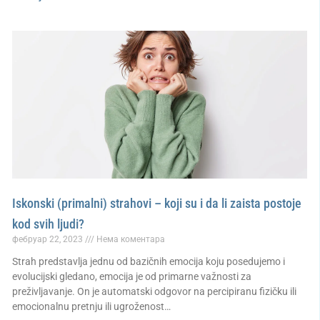
Iskonski (primalni) strahovi – koji su i da li zaista postoje
kod svih ljudi?
фебруар 22, 2023
Нема коментара
Strah predstavlja jednu od bazičnih emocija koju posedujemo i
evolucijski gledano, emocija je od primarne važnosti za
preživljavanje. On je automatski odgovor na percipiranu fizičku ili
emocionalnu pretnju ili ugroženost…