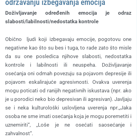
održavanju izbegavanja emocija
Doživljavanje određenih emocija je odraz
slabosti/labilnosti/nedostatka kontrole
Obično ljudi koji izbegavaju emocije, pogotovu one
negativne kao što su bes i tuga, to rade zato što misle
da su one posledica njihove slabosti, nedostatka
kontrole i labilnosti ili neuspeha. Doživljavanje
osećanja oni odmah povezuju sa pojavom depresije ili
pojavom eskalirajuće agresivnosti. Ovakva uverenja
mogu poticati od ranijih negativnih iskustava (npr. ako
je u porodici neko bio depresivan ili agresivan). Javljaju
se i neka kulturološki uslovljena uverenja npr.,,Jaka
osoba ne sme imati osećanja koja je mogu poremetiti i
uznemiriti“, ,,Loše je ne osećati saosećanje i
zahvalnost“.