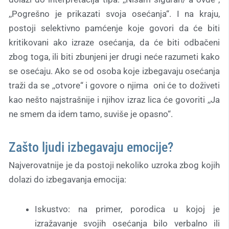
,,Pogrešno je prikazati svoja osećanja“. I na kraju,
postoji selektivno pamćenje koje govori da će biti
kritikovani ako izraze osećanja, da će biti odbačeni
zbog toga, ili biti zbunjeni jer drugi neće razumeti kako
se osećaju. Ako se od osoba koje izbegavaju osećanja
traži da se ,,otvore“ i govore o njima oni će to doživeti
kao nešto najstrašnije i njihov izraz lica će govoriti ,,Ja
ne smem da idem tamo, suviše je opasno“.
Zašto ljudi izbegavaju emocije?
Najverovatnije je da postoji nekoliko uzroka zbog kojih
dolazi do izbegavanja emocija:
Iskustvo: na primer, porodica u kojoj je
izražavanje svojih osećanja bilo verbalno ili