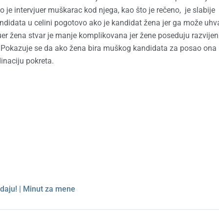
 je intervjuer muškarac kod njega, kao što je rečeno, je slabije
andidata u celini pogotovo ako je kandidat žena jer ga može uhva
er žena stvar je manje komplikovana jer žene poseduju razvijeni
led. Pokazuje se da ako žena bira muškog kandidata za posao ona
inaciju pokreta.
odaju! | Minut za mene