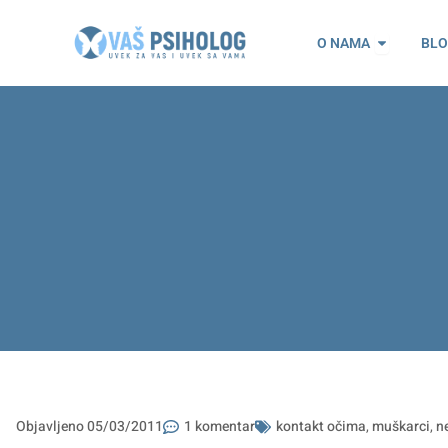
Пређи
Open O n
на
O NAMA
BL
садржај
Objavljeno
05/03/2011
1 komentar
kontakt očima
,
muškarci
,
n