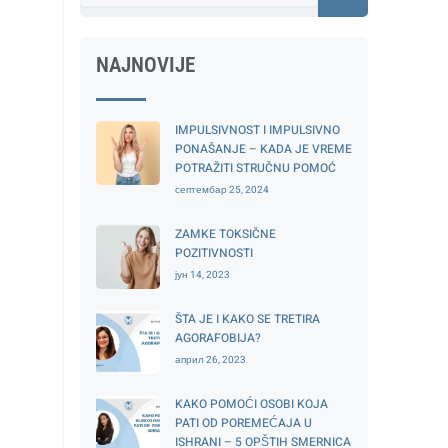
NAJNOVIJE
IMPULSIVNOST I IMPULSIVNO
PONAŠANJE – KADA JE VREME
POTRAŽITI STRUČNU POMOĆ
септембар 25, 2024
ZAMKE TOKSIČNE
POZITIVNOSTI
јун 14, 2023
ŠTA JE I KAKO SE TRETIRA
AGORAFOBIJA?
април 26, 2023
KAKO POMOĆI OSOBI KOJA
PATI OD POREMEĆAJA U
ISHRANI – 5 OPŠTIH SMERNICA