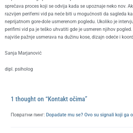
sprečava proces koji se odvija kada se upoznaje neko nov. Ako
razvijen periferni vid pa neće biti u mogućnosti da sagleda k
neprijatnom gore-dole usmerenom pogledu. Ukoliko je intervju
perifirni vid pa je teško uhvatiti gde je usmeren njihov pog
najviše pažnje usmerava na dužinu kose, dizajn odeće i koord
Sanja Marjanović
dipl. psiholog
1 thought on “Kontakt očima”
Повратни пинг:
Dopadate mu se? Ovo su signali koji ga 