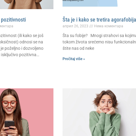
pozitivnosti
Šta je i kako se tretira agorafobij
ментара
април 26, 2023
Нема коментара
itivnost (ili kako se još
Šta su fobije? Mnogi strahovi sa kojim
oksičnost) odnosi se na
tokom života srećemo nisu funkcionalni
je poželjno i dozvoljeno
štite nas od neke
 isključivo pozitivna…
Pročitaj više »