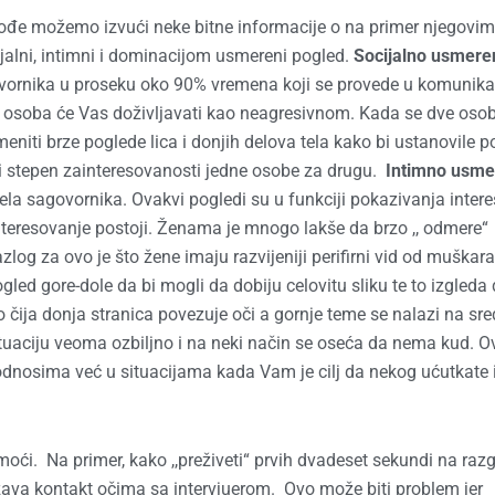
đe možemo izvući neke bitne informacije o na primer njegovim
alni, intimni i dominacijom usmereni pogled.
Socijalno usmere
ovornika u proseku oko 90% vremena koji se provede u komunikac
a osoba će Vas doživljavati kao neagresivnom. Kada se dve oso
niti brze poglede lica i donjih delova tela kako bi ustanovile p
i stepen zainteresovanosti jedne osobe za drugu.
Intimno usme
tela sagovornika. Ovakvi pogledi su u funkciji pokazivanja inter
nteresovanje postoji. Ženama je mnogo lakše da brzo ,, odmere“
og za ovo je što žene imaju razvijeniji perifirni vid od muškara
ed gore-dole da bi mogli da dobiju celovitu sliku te to izgleda
 čija donja stranica povezuje oči a gornje teme se nalazi na sre
ituaciju veoma ozbiljno i na neki način se oseća da nema kud. 
 odnosima već u situacijama kada Vam je cilj da nekog ućutkate 
oći. Na primer, kako ,,preživeti“ prvih dvadeset sekundi na raz
ržava kontakt očima sa intervjuerom. Ovo može biti problem jer