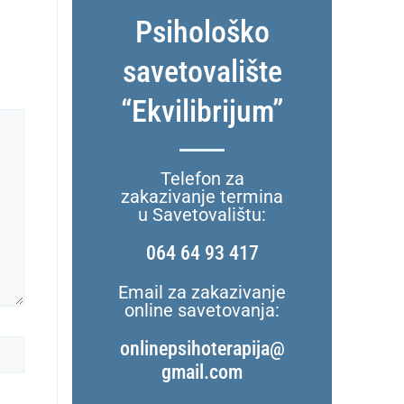
Psihološko
savetovalište
“Ekvilibrijum”
Telefon za
zakazivanje termina
u Savetovalištu:
064 64 93 417
Email za zakazivanje
online savetovanja:
onlinepsihoterapija@
gmail.com