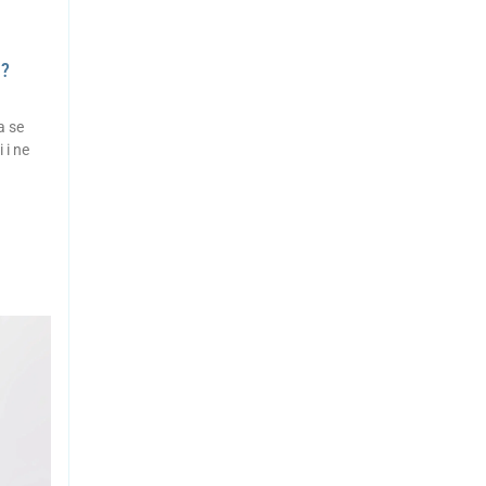
a?
a se
 i ne