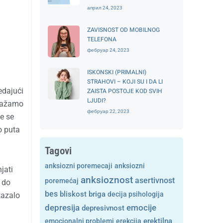
април 24, 2023
ZAVISNOST OD MOBILNOG
TELEFONA
фебруар 24, 2023
ISKONSKI (PRIMALNI)
STRAHOVI – KOJI SU I DA LI
edajući
ZAISTA POSTOJE KOD SVIH
LJUDI?
apažamo
фебруар 22, 2023
e se
o puta
Tagovi
anksiozni poremecaji
anksiozni
jati
anksioznost
asertivnost
poremećaj
i do
bes
bliskost
briga
decija psihologija
kazalo
depresija
emocije
depresivnost
emocionalni problemi
erekcija
erektilna