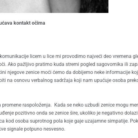
ćava kontakt očima
 komunikacije licem u lice mi provodimo najveći deo vremena gl
oči. Ako pažljivo pratimo kuda stremi pogled sagovornika ili z
čini njegove zenice moći ćemo da dobijemo neke informacije koj
iti na osnovu verbalnog sadržaja koji nam upućuje osoba prek
a promene raspoloženja. Kada se neko uzbudi zenice mogu men
uđenje pozitivno onda se zenice šire, ukoliko je negativno dolaz
nica kod osoba suprotnog pola koje gaje uzajamne simpatije. Po
kve signale potpuno nesvesno.