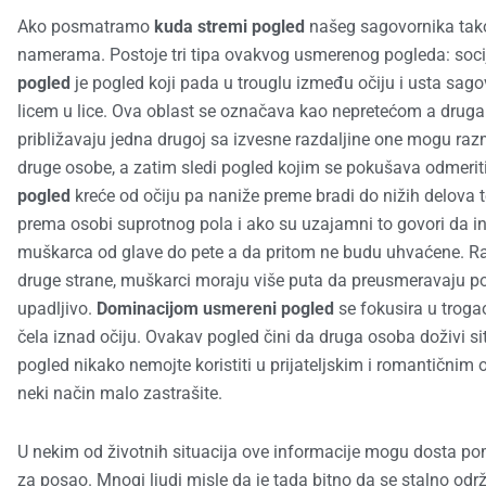
Ako posmatramo
kuda stremi pogled
našeg sagovornika tako
namerama. Postoje tri tipa ovakvog usmerenog pogleda: socij
pogled
je pogled koji pada u trouglu između očiju i usta sag
licem u lice. Ova oblast se označava kao nepretećom a drug
približavaju jedna drugoj sa izvesne razdaljine one mogu razme
druge osobe, a zatim sledi pogled kojim se pokušava odmerit
pogled
kreće od očiju pa naniže preme bradi do nižih delova 
prema osobi suprotnog pola i ako su uzajamni to govori da i
muškarca od glave do pete a da pritom ne budu uhvaćene. Razl
druge strane, muškarci moraju više puta da preusmeravaju pogl
upadljivo.
Dominacijom usmereni pogled
se fokusira u trogao
čela iznad očiju. Ovakav pogled čini da druga osoba doživi s
pogled nikako nemojte koristiti u prijateljskim i romantičnim
neki način malo zastrašite.
U nekim od životnih situacija ove informacije mogu dosta pom
za posao. Mnogi ljudi misle da je tada bitno da se stalno od