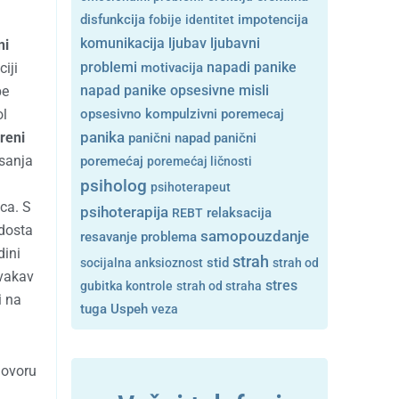
disfunkcija
fobije
identitet
impotencija
ljubavni
komunikacija
ljubav
ni
problemi
iji
motivacija
napadi panike
opsesivne misli
be
napad panike
ol
opsesivno kompulzivni poremecaj
reni
panika
panični napad
panični
esanja
poremećaj
poremećaj ličnosti
psiholog
psihoterapeut
ca. S
psihoterapija
REBT
relaksacija
 dosta
samopouzdanje
resavanje problema
dini
strah
stid
socijalna anksioznost
strah od
Ovakav
stres
gubitka kontrole
strah od straha
i na
tuga
Uspeh
veza
govoru