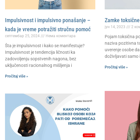
Impulsivnost i impulsivno ponašanje –
Zamke toksične 
јун 14, 2023
2 ко
kada je vreme potražiti stručnu pomoć
септембар 25, 2024
Нема коментара
Pojam toksična poz
naziva pozitivna t
Šta je impulsivnost i kako se manifestuje?
uverenje osobe da 
Impulsivnost je tendencija ličnosti ka
doživljavati samo i
zadovoljenju sopstvenih nagona, bez
uključenosti racionalnog mišljenja i
Pročitaj više »
Pročitaj više »