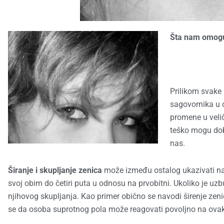
Šta nam omogu
Prilikom svake
sagovornika u 
promene u veli
teško mogu dob
nas.
Širanje i skupljanje zenica
može između ostalog ukazivati n
svoj obim do četiri puta u odnosu na prvobitni. Ukoliko je uzb
njihovog skupljanja. Kao primer obično se navodi širenje ze
se da osoba suprotnog pola može reagovati povoljno na ova