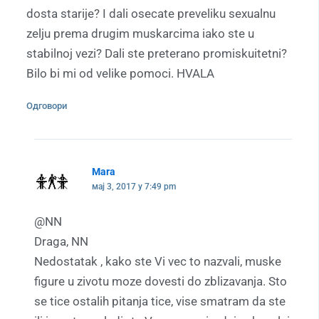
dosta starije? I dali osecate preveliku sexualnu
zelju prema drugim muskarcima iako ste u
stabilnoj vezi? Dali ste preterano promiskuitetni?
Bilo bi mi od velike pomoci. HVALA
Одговори
Mara
мај 3, 2017 у 7:49 pm
@NN
Draga, NN
Nedostatak , kako ste Vi vec to nazvali, muske
figure u zivotu moze dovesti do zblizavanja. Sto
se tice ostalih pitanja tice, vise smatram da ste