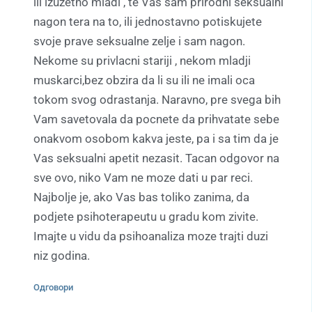
ili izuzetno mladi , te Vas sam prirodni seksualni
nagon tera na to, ili jednostavno potiskujete
svoje prave seksualne zelje i sam nagon.
Nekome su privlacni stariji , nekom mladji
muskarci,bez obzira da li su ili ne imali oca
tokom svog odrastanja. Naravno, pre svega bih
Vam savetovala da pocnete da prihvatate sebe
onakvom osobom kakva jeste, pa i sa tim da je
Vas seksualni apetit nezasit. Tacan odgovor na
sve ovo, niko Vam ne moze dati u par reci.
Najbolje je, ako Vas bas toliko zanima, da
podjete psihoterapeutu u gradu kom zivite.
Imajte u vidu da psihoanaliza moze trajti duzi
niz godina.
Одговори