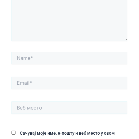
Name*
Email*
Веб
место
Сачувај моје име, е-пошту и веб место у овом