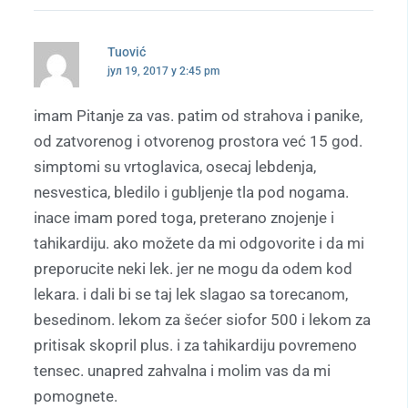
Tuović
јул 19, 2017 у 2:45 pm
imam Pitanje za vas. patim od strahova i panike,
od zatvorenog i otvorenog prostora već 15 god.
simptomi su vrtoglavica, osecaj lebdenja,
nesvestica, bledilo i gubljenje tla pod nogama.
inace imam pored toga, preterano znojenje i
tahikardiju. ako možete da mi odgovorite i da mi
preporucite neki lek. jer ne mogu da odem kod
lekara. i dali bi se taj lek slagao sa torecanom,
besedinom. lekom za šećer siofor 500 i lekom za
pritisak skopril plus. i za tahikardiju povremeno
tensec. unapred zahvalna i molim vas da mi
pomognete.