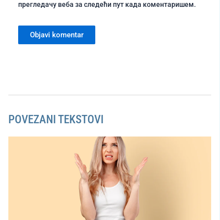
прегледачу веба за следећи пут када коментаришем.
POVEZANI TEKSTOVI