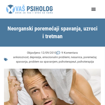
Пређи
на
садржај
Neorganski poremećaji spavanja, uzroci
i tretman
Objavljeno
12/09/2010
9 Komentara
anksioznost
,
depresija
,
emocionalni problemi
,
nesanica
,
poremećaj
spavanja
,
problem sa spavanjem
,
psihoterapeut
,
psihoterapija