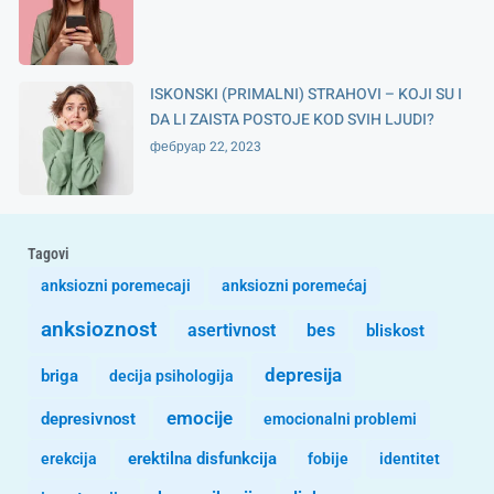
ISKONSKI (PRIMALNI) STRAHOVI – KOJI SU I
DA LI ZAISTA POSTOJE KOD SVIH LJUDI?
фебруар 22, 2023
Tagovi
anksiozni poremecaji
anksiozni poremećaj
anksioznost
asertivnost
bes
bliskost
depresija
briga
decija psihologija
emocije
depresivnost
emocionalni problemi
erekcija
erektilna disfunkcija
fobije
identitet