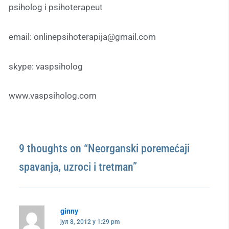
psiholog i psihoterapeut
email: onlinepsihoterapija@gmail.com
skype: vaspsiholog
www.vaspsiholog.com
9 thoughts on “Neorganski poremećaji
spavanja, uzroci i tretman”
ginny
јул 8, 2012 у 1:29 pm