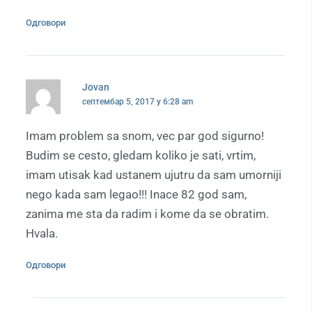
Одговори
Jovan
септембар 5, 2017 у 6:28 am
Imam problem sa snom, vec par god sigurno!
Budim se cesto, gledam koliko je sati, vrtim,
imam utisak kad ustanem ujutru da sam umorniji
nego kada sam legao!!! Inace 82 god sam,
zanima me sta da radim i kome da se obratim.
Hvala.
Одговори