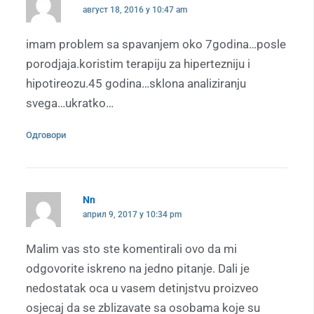
август 18, 2016 у 10:47 am
imam problem sa spavanjem oko 7godina…posle
porodjaja.koristim terapiju za hipertezniju i
hipotireozu.45 godina…sklona analiziranju
svega…ukratko…
Одговори
Nn
април 9, 2017 у 10:34 pm
Malim vas sto ste komentirali ovo da mi
odgovorite iskreno na jedno pitanje. Dali je
nedostatak oca u vasem detinjstvu proizveo
osjecaj da se zblizavate sa osobama koje su