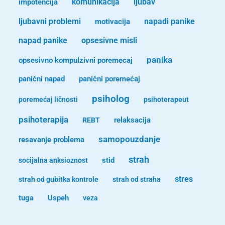
komunikacija
ljubav
impotencija
ljubavni problemi
motivacija
napadi panike
opsesivne misli
napad panike
panika
opsesivno kompulzivni poremecaj
panični napad
panični poremećaj
psiholog
poremećaj ličnosti
psihoterapeut
psihoterapija
REBT
relaksacija
samopouzdanje
resavanje problema
strah
stid
socijalna anksioznost
stres
strah od gubitka kontrole
strah od straha
tuga
Uspeh
veza