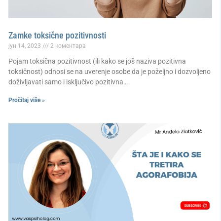
Zamke toksične pozitivnosti
јун 14, 2023
2 коментара
Pojam toksična pozitivnost (ili kako se još naziva pozitivna
toksičnost) odnosi se na uverenje osobe da je poželjno i dozvoljeno
doživljavati samo i isključivo pozitivna…
Pročitaj više »