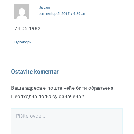
Jovan
септембар 5, 2017 у 6:29 am
24.06.1982.
Одговори
Ostavite komentar
Ваша адреса е-поште неће бити објављена.
Неопходна поља су означена
*
Pišite
ovde…