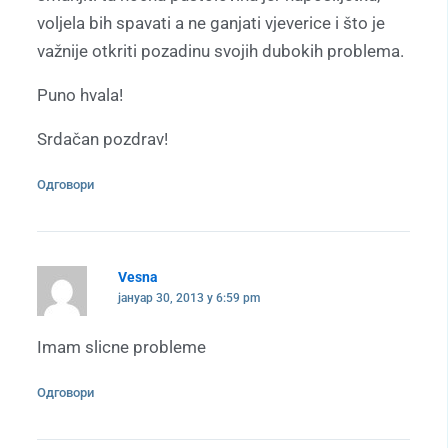
voljela bih spavati a ne ganjati vjeverice i što je
važnije otkriti pozadinu svojih dubokih problema.
Puno hvala!
Srdačan pozdrav!
Одговори
Vesna
јануар 30, 2013 у 6:59 pm
Imam slicne probleme
Одговори