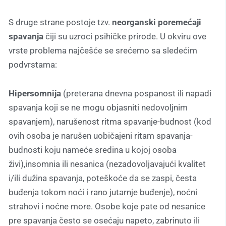
S druge strane postoje tzv.
neorganski poremećaji
spavanja
čiji su uzroci psihičke prirode. U okviru ove
vrste problema najčešće se srećemo sa sledećim
podvrstama:
Hipersomnija
(preterana dnevna pospanost ili napadi
spavanja koji se ne mogu objasniti nedovoljnim
spavanjem), narušenost ritma spavanje-budnost (kod
ovih osoba je narušen uobičajeni ritam spavanja-
budnosti koju nameće sredina u kojoj osoba
živi),insomnia ili nesanica (nezadovoljavajući kvalitet
i/ili dužina spavanja, poteškoće da se zaspi, česta
buđenja tokom noći i rano jutarnje buđenje), noćni
strahovi i noćne more. Osobe koje pate od nesanice
pre spavanja često se osećaju napeto, zabrinuto ili