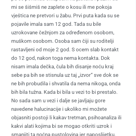
mi se šišmiš ne zaplete o kosu ili me pokoja
vještica ne pretvori u žabu. Prvi puta kada su se
pojavile imala sam 12 god. Tada su bile
uzrokovane čežnjom za određenom osobom,
muškom osobom. Osoba sam čiji su roditelji
rastavljeni od moje 2 god. S ocem slab kontakt
do 12 god, nakon toga nema kontakta. Dok
nisam imala dečka, čula bih disanje noću kraj
sebe pa bih se stisnula uz taj „izvor“ sve dok se
ne bih probudila i shvatila da nema nikoga, onda
bih bila tužna. Kada bi bila u vezi to bi prestalo.
No sada sam u vezi i dalje se javljaju gore
navedene halucinacije i ukoliko mi možete
objasniti postoji li kakav tretman, psihoanaliza ili
kakvi alati kojima bi se mogao otkriti uzrok i
smanjiti ta noćna pustolovina jer naposlijetku,