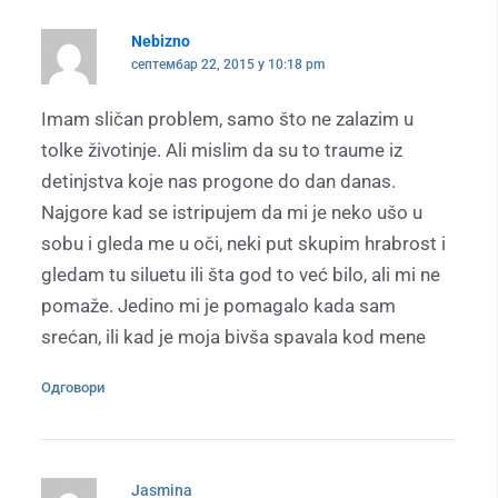
Nebizno
септембар 22, 2015 у 10:18 pm
Imam sličan problem, samo što ne zalazim u
tolke životinje. Ali mislim da su to traume iz
detinjstva koje nas progone do dan danas.
Najgore kad se istripujem da mi je neko ušo u
sobu i gleda me u oči, neki put skupim hrabrost i
gledam tu siluetu ili šta god to već bilo, ali mi ne
pomaže. Jedino mi je pomagalo kada sam
srećan, ili kad je moja bivša spavala kod mene
Одговори
Jasmina