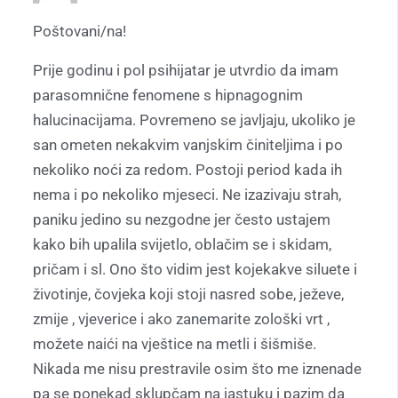
Poštovani/na!
Prije godinu i pol psihijatar je utvrdio da imam
parasomnične fenomene s hipnagognim
halucinacijama. Povremeno se javljaju, ukoliko je
san ometen nekakvim vanjskim činiteljima i po
nekoliko noći za redom. Postoji period kada ih
nema i po nekoliko mjeseci. Ne izazivaju strah,
paniku jedino su nezgodne jer često ustajem
kako bih upalila svijetlo, oblačim se i skidam,
pričam i sl. Ono što vidim jest kojekakve siluete i
životinje, čovjeka koji stoji nasred sobe, ježeve,
zmije , vjeverice i ako zanemarite zološki vrt ,
možete naići na vještice na metli i šišmiše.
Nikada me nisu prestravile osim što me iznenade
pa se ponekad sklupčam na jastuku i pazim da