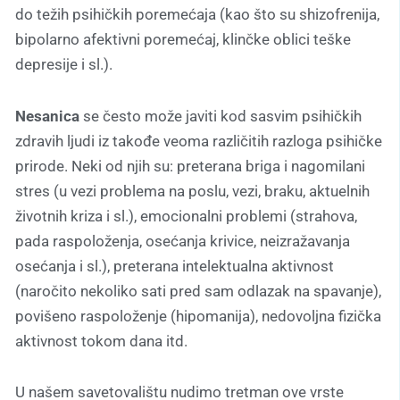
do težih psihičkih poremećaja (kao što su shizofrenija,
bipolarno afektivni poremećaj, klinčke oblici teške
depresije i sl.).
Nesanica
se često može javiti kod sasvim psihičkih
zdravih ljudi iz takođe veoma različitih razloga psihičke
prirode. Neki od njih su: preterana briga i nagomilani
stres (u vezi problema na poslu, vezi, braku, aktuelnih
životnih kriza i sl.), emocionalni problemi (strahova,
pada raspoloženja, osećanja krivice, neizražavanja
osećanja i sl.), preterana intelektualna aktivnost
(naročito nekoliko sati pred sam odlazak na spavanje),
povišeno raspoloženje (hipomanija), nedovoljna fizička
aktivnost tokom dana itd.
U našem savetovalištu nudimo tretman ove vrste