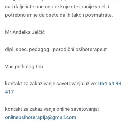
su i dalje iste one osobe koje ste i ranije voleli i
potrebno im je da osete da ih tako i posmatrate.
Mr Anđelka Jelčić
dipl. spec. pedagog i porodični psihoterapeut
Vaš psiholog tim
kontakt za zakazivanje savetovanja uživo:
064 64 93
417
kontakt za zakazivanje online savetovanja:
onlinepsihoterapija@gmail.com