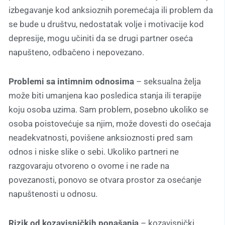
izbegavanje kod anksioznih poremećaja ili problem da
se bude u društvu, nedostatak volje i motivacije kod
depresije, mogu učiniti da se drugi partner oseća
napušteno, odbačeno i nepovezano.
Problemi sa intimnim odnosima
– seksualna želja
može biti umanjena kao posledica stanja ili terapije
koju osoba uzima. Sam problem, posebno ukoliko se
osoba poistovećuje sa njim, može dovesti do osećaja
neadekvatnosti, povišene anksioznosti pred sam
odnos i niske slike o sebi. Ukoliko partneri ne
razgovaraju otvoreno o ovome i ne rade na
povezanosti, ponovo se otvara prostor za osećanje
napuštenosti u odnosu.
Rizik od kozavisničkih ponašanja
– kozavisnički