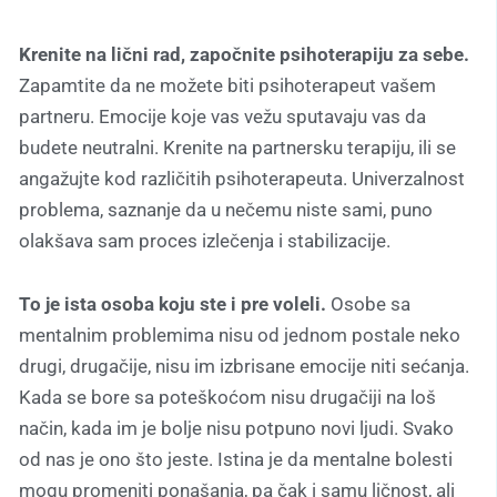
Krenite na lični rad, započnite psihoterapiju za sebe.
Zapamtite da ne možete biti psihoterapeut vašem
partneru. Emocije koje vas vežu sputavaju vas da
budete neutralni. Krenite na partnersku terapiju, ili se
angažujte kod različitih psihoterapeuta. Univerzalnost
problema, saznanje da u nečemu niste sami, puno
olakšava sam proces izlečenja i stabilizacije.
To je ista osoba koju ste i pre voleli.
Osobe sa
mentalnim problemima nisu od jednom postale neko
drugi, drugačije, nisu im izbrisane emocije niti sećanja.
Kada se bore sa poteškoćom nisu drugačiji na loš
način, kada im je bolje nisu potpuno novi ljudi. Svako
od nas je ono što jeste. Istina je da mentalne bolesti
mogu promeniti ponašanja, pa čak i samu ličnost, ali