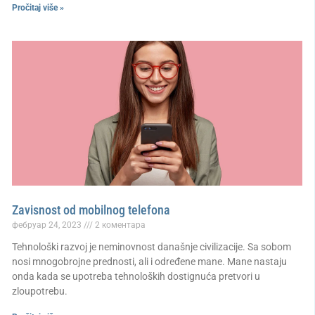
Pročitaj više »
Zavisnost od mobilnog telefona
фебруар 24, 2023
2 коментара
Tehnološki razvoj je neminovnost današnje civilizacije. Sa sobom
nosi mnogobrojne prednosti, ali i određene mane. Mane nastaju
onda kada se upotreba tehnoloških dostignuća pretvori u
zloupotrebu.