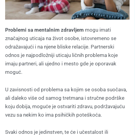
Problemi sa mentalnim zdravljem
mogu imati
značajnog uticaja na život osobe, istovremeno se
odražavajući i na njene bliske relacije. Partnerski
odnos je najpodložniji uticaju ličnih problema koje
imaju partneri, ali ujedno i mesto gde je oporavak
moguć.
U zavisnosti od problema sa kojim se osoba suočava,
ali daleko više od samog tretmana i stručne podrške
koju dobija, moguće je ostvariti zdravu, podržavajuću
vezu sa nekim ko ima psihičkih poteškoća.
Svaki odnos je jedinstven, te će i učestalost ili