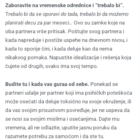
Zaboravite na vremenske odrednice i “trebalo bi”.
T
rebalo bi da se oporavi do tada, trebalo bi da možemo
planirati decu za par meseci…
Ovo su zamke koje na
oba partnera vrše pritisak. Poštujte svog partnera i
kada napreduje i postiže uspehe na dnevnom nivou, i
kada to sporije čini, i kada deluje kao da nema
nikakvog pomaka. Napustite idealizacije i rešenja koja
čujete od drugih, svako ima svoj tempo.
Budite tu i kada vas guraa od sebe.
Ponekad se
partneri udalje jer partner koji ima psihičkih poteškoća
može osećati da deluje toksično na svoje okruženje, ili
da vas svojim prisustvom povređuje, jer ne uspeva da
se nosi sa svojim mislima i osećanjima. Dajte mu
vremena, ali ne odlazite, uputite jasnu poruku da
razumete potrebu za samoćom i da ste tu.