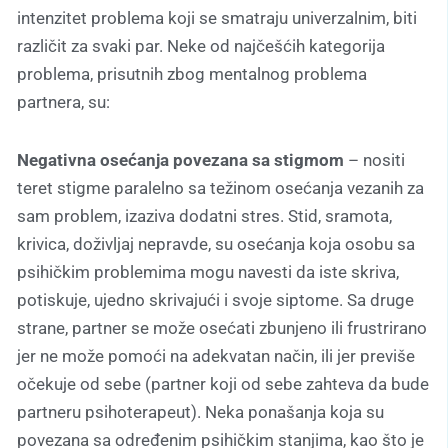
intenzitet problema koji se smatraju univerzalnim, biti
različit za svaki par. Neke od najčešćih kategorija
problema, prisutnih zbog mentalnog problema
partnera, su:
Negativna osećanja povezana sa stigmom
– nositi
teret stigme paralelno sa težinom osećanja vezanih za
sam problem, izaziva dodatni stres. Stid, sramota,
krivica, doživljaj nepravde, su osećanja koja osobu sa
psihičkim problemima mogu navesti da iste skriva,
potiskuje, ujedno skrivajući i svoje siptome. Sa druge
strane, partner se može osećati zbunjeno ili frustrirano
jer ne može pomoći na adekvatan način, ili jer previše
očekuje od sebe (partner koji od sebe zahteva da bude
partneru psihoterapeut). Neka ponašanja koja su
povezana sa određenim psihičkim stanjima, kao što je