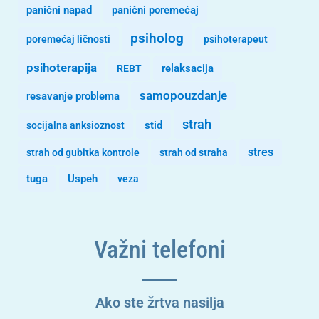
panični napad
panični poremećaj
psiholog
poremećaj ličnosti
psihoterapeut
psihoterapija
REBT
relaksacija
samopouzdanje
resavanje problema
strah
stid
socijalna anksioznost
stres
strah od gubitka kontrole
strah od straha
tuga
Uspeh
veza
Važni telefoni
Ako ste žrtva nasilja