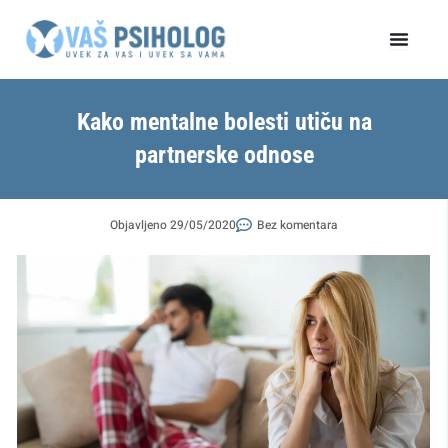
Пређи
на
садржај
Kako mentalne bolesti utiču na
partnerske odnose
Objavljeno
29/05/2020
Bez komentara