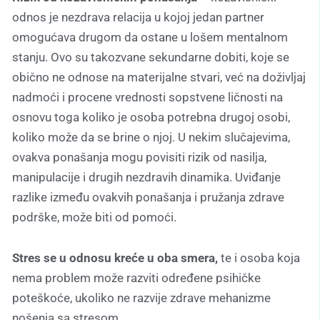
odnos je nezdrava relacija u kojoj jedan partner
omogućava drugom da ostane u lošem mentalnom
stanju. Ovo su takozvane sekundarne dobiti, koje se
obično ne odnose na materijalne stvari, već na doživljaj
nadmoći i procene vrednosti sopstvene ličnosti na
osnovu toga koliko je osoba potrebna drugoj osobi,
koliko može da se brine o njoj. U nekim slučajevima,
ovakva ponašanja mogu povisiti rizik od nasilja,
manipulacije i drugih nezdravih dinamika. Uviđanje
razlike između ovakvih ponašanja i pružanja zdrave
podrške, može biti od pomoći.
Stres se u odnosu kreće u oba smera,
te i osoba koja
nema problem može razviti određene psihičke
poteškoće, ukoliko ne razvije zdrave mehanizme
nošenja sa stresom.