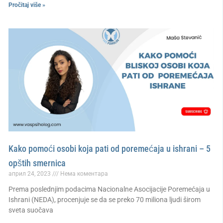
Pročitaj više »
Kako pomoći osobi koja pati od poremećaja u ishrani – 5
opštih smernica
април 24, 2023
Нема коментара
Prema poslednjim podacima Nacionalne Asocijacije Poremećaja u
Ishrani (NEDA), procenjuje se da se preko 70 miliona ljudi širom
sveta suočava