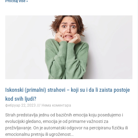
Pročitaj više »
Iskonski (primalni) strahovi – koji su i da li zaista postoje
kod svih ljudi?
фебруар 22, 2023
Нема коментара
Strah predstavlja jednu od bazičnih emocija koju posedujemo i
evolucijski gledano, emocija je od primarne važnosti za
preživljavanje. On je automatski odgovor na percipiranu fizičku ili
emocionalnu pretnju ili ugroženost…