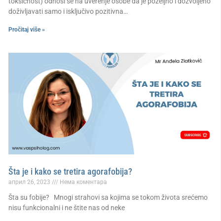
toksičnost) odnosi se na uverenje osobe da je poželjno i dozvoljeno
doživljavati samo i isključivo pozitivna…
Pročitaj više »
Šta je i kako se tretira agorafobija?
април 26, 2023
Нема коментара
Šta su fobije? Mnogi strahovi sa kojima se tokom života srećemo
nisu funkcionalni i ne štite nas od neke