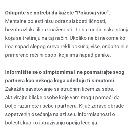
Oduprite se potrebi da kažete “Pokušaj više”
.
Mentalne bolesti nisu odraz slabosti ličnosti,
bezobrazluka ili razmaženosti. To su medicinska stanja
koja se tretiraju na taj način. Ukoliko ne bi nekome ko
ima napad slepog creva rekli pokušaj više, onda to nije
primereno reći ni osobi koja ima napad panike.
Informišite se o simptomima i ne posmatrajte svog
partnera kao nekoga koga odeđuju ti simptomi.
Zakažite savetovanje sa stručnim licem za sebe,
aktivirajte bliske osobe koje vam mogu pomoći da
bolje razumete i sebe i partnera. Ključ zdrave obrade
sopstvenih osećanja nalazi se u informisanosti o
bolesti, kao i o istraživanju opcija lečenja.