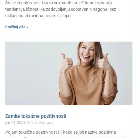
Šta je impulsivnost i kako se manifestuje? Impulsivnost je
tendencija ličnosti ka zadovoljenju sopstvenih nagona, bez
uključenosti racionalnog mišljenja i
Pročitaj više »
Zamke toksične pozitivnosti
јун 14, 2023
2 коментара
Pojam toksična pozitivnost (ili kako se još naziva pozitivna