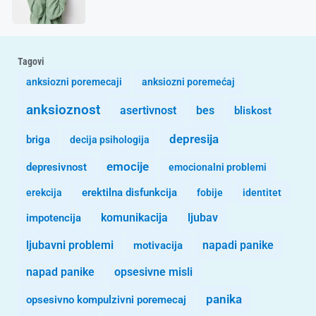
Tagovi
anksiozni poremecaji
anksiozni poremećaj
anksioznost
asertivnost
bes
bliskost
depresija
briga
decija psihologija
emocije
depresivnost
emocionalni problemi
erekcija
erektilna disfunkcija
fobije
identitet
komunikacija
ljubav
impotencija
ljubavni problemi
motivacija
napadi panike
opsesivne misli
napad panike
panika
opsesivno kompulzivni poremecaj