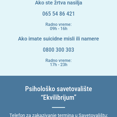
Ako ste žrtva nasilja
065 54 86 421
Radno vreme:
09h - 16h
Ako imate suicidne misli ili namere
0800 300 303
Radno vreme:
17h - 23h
Psihološko savetovalište
“Ekvilibrijum”
Telefon za zakazivanje termina u Savetovalištu: