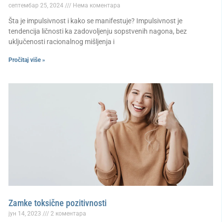
септембар 25, 2024
Нема коментара
Šta je impulsivnost i kako se manifestuje? Impulsivnost je
tendencija ličnosti ka zadovoljenju sopstvenih nagona, bez
uključenosti racionalnog mišljenja i
Pročitaj više »
Zamke toksične pozitivnosti
јун 14, 2023
2 коментара