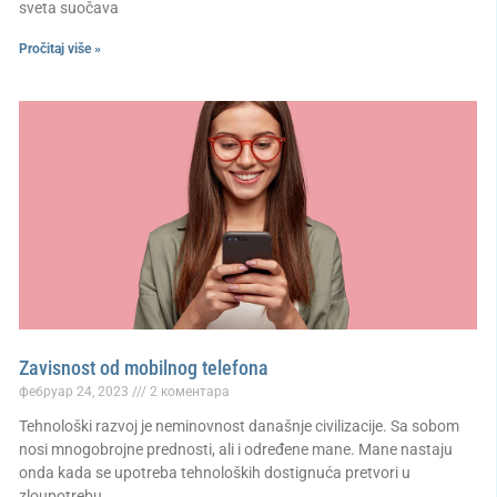
sveta suočava
Pročitaj više »
Zavisnost od mobilnog telefona
фебруар 24, 2023
2 коментара
Tehnološki razvoj je neminovnost današnje civilizacije. Sa sobom
nosi mnogobrojne prednosti, ali i određene mane. Mane nastaju
onda kada se upotreba tehnoloških dostignuća pretvori u
zloupotrebu.