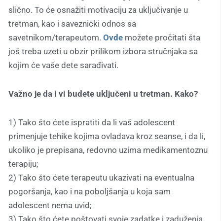
slično. To će osnažiti motivaciju za uključivanje u
tretman, kao i saveznički odnos sa
savetnikom/terapeutom.
Ovde
možete pročitati šta
još treba uzeti u obzir prilikom izbora stručnjaka sa
kojim će vaše dete sarađivati.
Važno je da i vi budete uključeni u tretman. Kako?
1) Tako što ćete ispratiti da li vaš adolescent
primenjuje tehike kojima ovladava kroz seanse, i da li,
ukoliko je prepisana, redovno uzima medikamentoznu
terapiju;
2) Tako što ćete terapeutu ukazivati na eventualna
pogoršanja, kao i na poboljšanja u koja sam
adolescent nema uvid;
3) Tako što ćete poštovati svoje zadatke i zaduženja