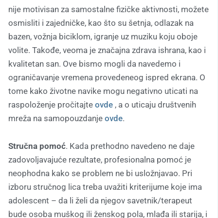
nije motivisan za samostalne fizičke aktivnosti, možete
osmisliti i zajedničke, kao što su šetnja, odlazak na
bazen, vožnja biciklom, igranje uz muziku koju oboje
volite. Takođe, veoma je značajna zdrava ishrana, kao i
kvalitetan san. Ove bismo mogli da navedemo i
ograničavanje vremena provedeneog ispred ekrana. O
tome kako životne navike mogu negativno uticati na
raspoloženje pročitajte
ovde
, a o uticaju društvenih
mreža na samopouzdanje
ovde
.
Stručna pomoć
. Kada prethodno navedeno ne daje
zadovoljavajuće rezultate, profesionalna pomoć je
neophodna kako se problem ne bi usložnjavao. Pri
izboru stručnog lica treba uvažiti kriterijume koje ima
adolescent – da li želi da njegov savetnik/terapeut
bude osoba muškog ili ženskog pola, mlađa ili starija, i