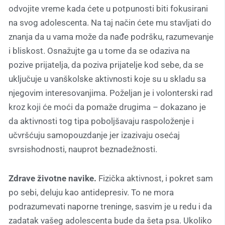
odvojite vreme kada ćete u potpunosti biti fokusirani
na svog adolescenta. Na taj način ćete mu stavljati do
znanja da u vama može da nađe podršku, razumevanje
i bliskost. Osnažujte ga u tome da se odaziva na
pozive prijatelja, da poziva prijatelje kod sebe, da se
uključuje u vanškolske aktivnosti koje su u skladu sa
njegovim interesovanjima. Poželjan je i volonterski rad
kroz koji će moći da pomaže drugima – dokazano je
da aktivnosti tog tipa poboljšavaju raspoloženje i
učvršćuju samopouzdanje jer izazivaju osećaj
svrsishodnosti, nauprot beznadežnosti.
Zdrave životne navike.
Fizička aktivnost, i pokret sam
po sebi, deluju kao antidepresiv. To ne mora
podrazumevati naporne treninge, sasvim je u redu i da
zadatak vašeg adolescenta bude da šeta psa. Ukoliko