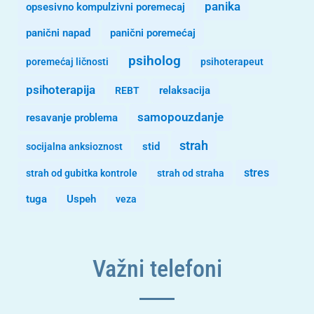
panika
opsesivno kompulzivni poremecaj
panični napad
panični poremećaj
psiholog
poremećaj ličnosti
psihoterapeut
psihoterapija
REBT
relaksacija
samopouzdanje
resavanje problema
strah
stid
socijalna anksioznost
stres
strah od gubitka kontrole
strah od straha
tuga
Uspeh
veza
Važni telefoni