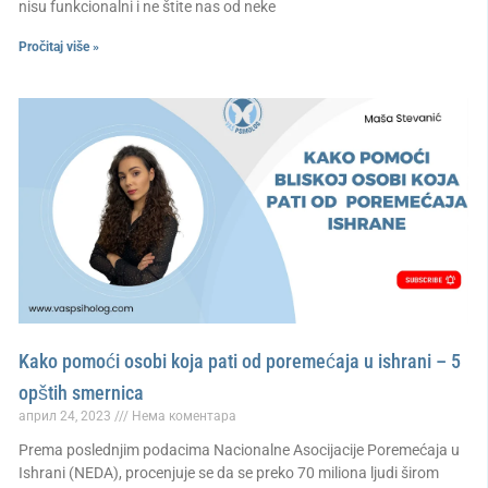
nisu funkcionalni i ne štite nas od neke
Pročitaj više »
Kako pomoći osobi koja pati od poremećaja u ishrani – 5
opštih smernica
април 24, 2023
Нема коментара
Prema poslednjim podacima Nacionalne Asocijacije Poremećaja u
Ishrani (NEDA), procenjuje se da se preko 70 miliona ljudi širom