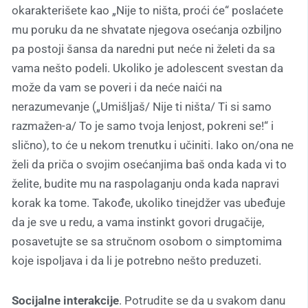
okarakterišete kao „Nije to ništa, proći će“ poslaćete
mu poruku da ne shvatate njegova osećanja ozbiljno
pa postoji šansa da naredni put neće ni želeti da sa
vama nešto podeli. Ukoliko je adolescent svestan da
može da vam se poveri i da neće naići na
nerazumevanje („Umišljaš/ Nije ti ništa/ Ti si samo
razmažen-a/ To je samo tvoja lenjost, pokreni se!“ i
slično), to će u nekom trenutku i učiniti. Iako on/ona ne
želi da priča o svojim osećanjima baš onda kada vi to
želite, budite mu na raspolaganju onda kada napravi
korak ka tome. Takođe, ukoliko tinejdžer vas ubeđuje
da je sve u redu, a vama instinkt govori drugačije,
posavetujte se sa stručnom osobom o simptomima
koje ispoljava i da li je potrebno nešto preduzeti.
Socijalne interakcije
. Potrudite se da u svakom danu