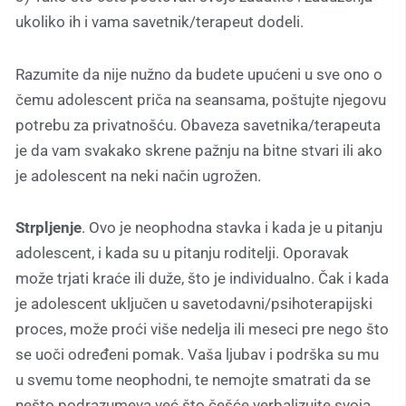
ukoliko ih i vama savetnik/terapeut dodeli.
Razumite da nije nužno da budete upućeni u sve ono o
čemu adolescent priča na seansama, poštujte njegovu
potrebu za privatnošću. Obaveza savetnika/terapeuta
je da vam svakako skrene pažnju na bitne stvari ili ako
je adolescent na neki način ugrožen.
Strpljenje
. Ovo je neophodna stavka i kada je u pitanju
adolescent, i kada su u pitanju roditelji. Oporavak
može trjati kraće ili duže, što je individualno. Čak i kada
je adolescent uključen u savetodavni/psihoterapijski
proces, može proći više nedelja ili meseci pre nego što
se uoči određeni pomak. Vaša ljubav i podrška su mu
u svemu tome neophodni, te nemojte smatrati da se
nešto podrazumeva već što češće verbalizujte svoja