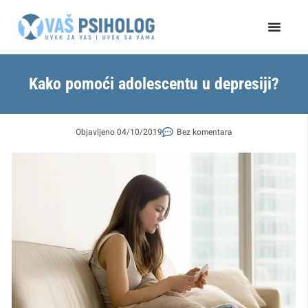
Пређи
на
садржај
Kako pomoći adolescentu u depresiji?
Objavljeno
04/10/2019
Bez komentara