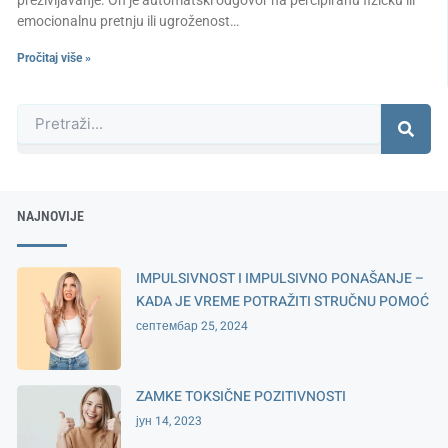
emocionalnu pretnju ili ugroženost…
Pročitaj više »
Претрага
NAJNOVIJE
IMPULSIVNOST I IMPULSIVNO PONAŠANJE –
KADA JE VREME POTRAŽITI STRUČNU POMOĆ
септембар 25, 2024
ZAMKE TOKSIČNE POZITIVNOSTI
јун 14, 2023