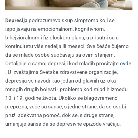
Depresija
podrazumeva skup simptoma koji se
ispoljavaju na emocionalnom, kognitivnom,
bihejvioralnom i fiziološkom planu, a prisutni su u
kontinuitetu više nedelja ili meseci. Sve češće čujemo
da se mlade osobe suočavaju sa ovim stanjem.
Detaljnije o samoj depresiji kod mladih pročitajte
ovde
. U izveštajima Svetske zdravstvene organizacije,
depresija se navodi kao jedan od glavnih uzroka
mnogih drugih bolesti i problema kod mladih između
10. i 19. godine života. Ukoliko se blagovremeno
prepozna, veće su šanse, s jedne strane, da se osobi
pruži adekvatna pomoć, dok se, s druge strane,
umanjuje šansa da se depresivne epizode vraćaju.