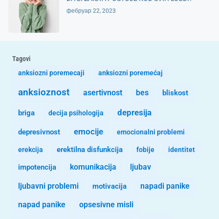
фебруар 22, 2023
Tagovi
anksiozni poremecaji
anksiozni poremećaj
anksioznost
asertivnost
bes
bliskost
depresija
briga
decija psihologija
emocije
depresivnost
emocionalni problemi
erekcija
erektilna disfunkcija
fobije
identitet
komunikacija
ljubav
impotencija
ljubavni problemi
motivacija
napadi panike
opsesivne misli
napad panike