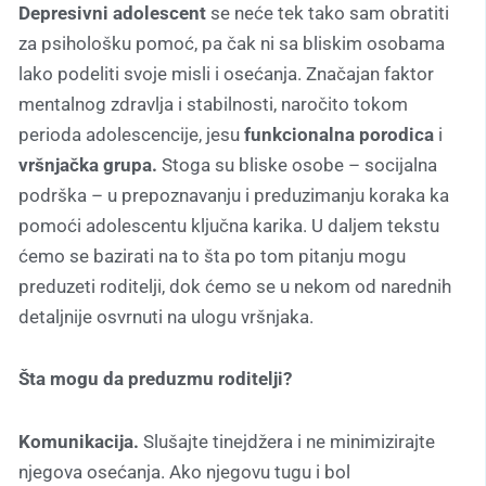
Depresivni adolescent
se neće tek tako sam obratiti
za psihološku pomoć, pa čak ni sa bliskim osobama
lako podeliti svoje misli i osećanja. Značajan faktor
mentalnog zdravlja i stabilnosti, naročito tokom
perioda adolescencije, jesu
funkcionalna porodica
i
vršnjačka grupa.
Stoga su bliske osobe – socijalna
podrška – u prepoznavanju i preduzimanju koraka ka
pomoći adolescentu ključna karika. U daljem tekstu
ćemo se bazirati na to šta po tom pitanju mogu
preduzeti roditelji, dok ćemo se u nekom od narednih
detaljnije osvrnuti na ulogu vršnjaka.
Šta mogu da preduzmu roditelji?
Komunikacija.
Slušajte tinejdžera i ne minimizirajte
njegova osećanja. Ako njegovu tugu i bol