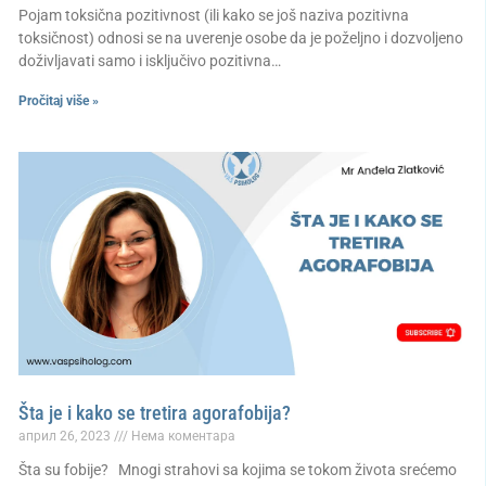
Pojam toksična pozitivnost (ili kako se još naziva pozitivna
toksičnost) odnosi se na uverenje osobe da je poželjno i dozvoljeno
doživljavati samo i isključivo pozitivna…
Pročitaj više »
Šta je i kako se tretira agorafobija?
април 26, 2023
Нема коментара
Šta su fobije? Mnogi strahovi sa kojima se tokom života srećemo