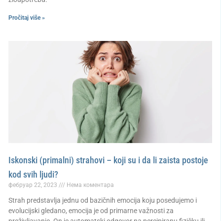
Pročitaj više »
Iskonski (primalni) strahovi – koji su i da li zaista postoje
kod svih ljudi?
фебруар 22, 2023
Нема коментара
Strah predstavlja jednu od bazičnih emocija koju posedujemo i
evolucijski gledano, emocija je od primarne važnosti za
preživljavanje. On je automatski odgovor na percipiranu fizičku ili