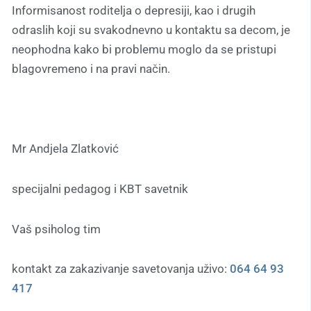
Informisanost roditelja o depresiji, kao i drugih
odraslih koji su svakodnevno u kontaktu sa decom, je
neophodna kako bi problemu moglo da se pristupi
blagovremeno i na pravi način.
Mr Andjela Zlatković
specijalni pedagog i KBT savetnik
Vaš psiholog tim
kontakt za zakazivanje savetovanja uživo:
064 64 93
417