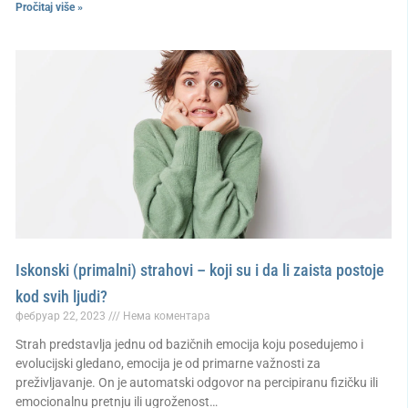
Pročitaj više »
Iskonski (primalni) strahovi – koji su i da li zaista postoje
kod svih ljudi?
фебруар 22, 2023
Нема коментара
Strah predstavlja jednu od bazičnih emocija koju posedujemo i
evolucijski gledano, emocija je od primarne važnosti za
preživljavanje. On je automatski odgovor na percipiranu fizičku ili
emocionalnu pretnju ili ugroženost…