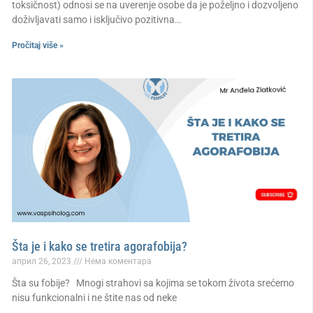
toksičnost) odnosi se na uverenje osobe da je poželjno i dozvoljeno
doživljavati samo i isključivo pozitivna…
Pročitaj više »
Šta je i kako se tretira agorafobija?
април 26, 2023
Нема коментара
Šta su fobije? Mnogi strahovi sa kojima se tokom života srećemo
nisu funkcionalni i ne štite nas od neke