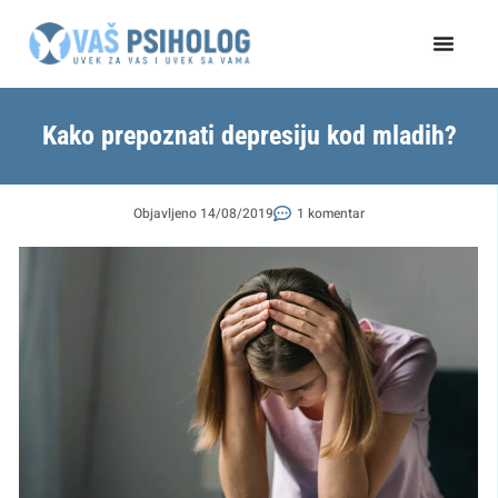
Пређи
на
садржај
Kako prepoznati depresiju kod mladih?
Objavljeno
14/08/2019
1 komentar