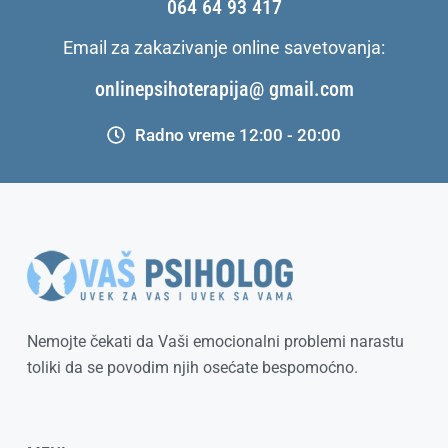
064 64 93 417
Email za zakazivanje online savetovanja:
onlinepsihoterapija@ gmail.com
Radno vreme 12:00 - 20:00
Nemojte čekati da Vaši emocionalni problemi narastu
toliki da se povodim njih osećate bespomoćno.