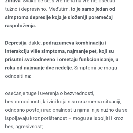
zdrava
. Svako će se, s vremena na vreme, osećati
tužno i depresivno. Međutim,
to je samo jedan od
simptoma depresije koja je složeniji poremećaj
raspoloženja.
Depresija
, dakle,
podrazumeva kombinaciju i
interakciju više simptoma,
najmanje pet, koji su
prisutni svakodnevno i ometaju funkcionisanje, u
roku od najmanje dve nedelje
. Simptomi se mogu
odnositi na:
osećanje tuge i uverenja o bezvrednosti,
bespomoćnosti, krivici koja nisu srazmerna situaciji,
odnosno postoji iracionalnost u njima; nije nužno da se
ispoljavaju kroz potištenost – mogu se ispoljiti i kroz
bes, agresivnost;