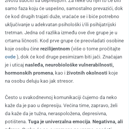
životu suočiti sa depresijom. Za neke od njih to će biti
samo faza koju će uspešno, samostalno prevazići, dok
će kod drugih trajati duže, vraćaće se i biće potrebno
uključivanje u adekvatan psihološki i/ili psihijatrijski
tretman. Jedna od razlika između ove dve grupe je u
crtama ličnosti. Kod prve grupe će preovladati osobine
koje osobu čine
rezilijentnom
(više o tome pročitajte
ovde
), dok će kod druge pesimizam biti jači. Značajan
je i uticaj
nasleđa, neurobiološke vulnerabilnosti,
hormonskih promena
, kao i
životnih okolnosti
koje
na osobu deluju kao jak stresor.
Često u svakodnevnoj komunikaciji čujemo da neko
kaže da je pao u depresiju. Većina time, zapravo, želi
da kaže da je tužna, neraspoložena, depresivna,
potištena.
Tuga je univerzalna emocija
.
Negativna, ali