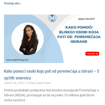
Pročitaj više »
Kako pomoći osobi koja pati od poremećaja u ishrani – 5
opštih smernica
април 24, 2023
Нема коментара
Prema poslednjim podacima Nacionalne Asocijacije Poremećaja u
Ishrani (NEDA), procenjuje se da se preko 70 miliona ljudi širom
sveta suočava