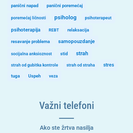
panični napad
panični poremećaj
psiholog
poremećaj ličnosti
psihoterapeut
psihoterapija
REBT
relaksacija
samopouzdanje
resavanje problema
strah
stid
socijalna anksioznost
stres
strah od gubitka kontrole
strah od straha
tuga
Uspeh
veza
Važni telefoni
Ako ste žrtva nasilja