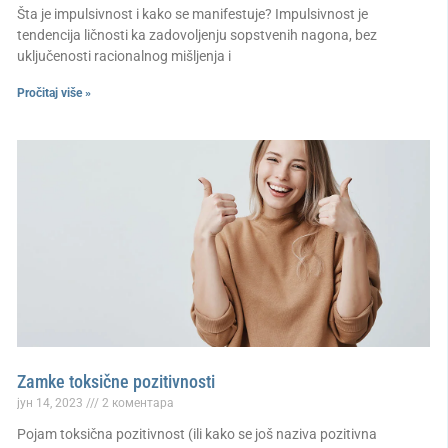
Šta je impulsivnost i kako se manifestuje? Impulsivnost je
tendencija ličnosti ka zadovoljenju sopstvenih nagona, bez
uključenosti racionalnog mišljenja i
Pročitaj više »
Zamke toksične pozitivnosti
јун 14, 2023
2 коментара
Pojam toksična pozitivnost (ili kako se još naziva pozitivna