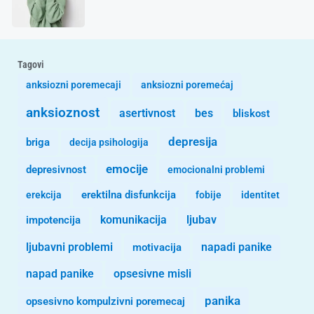
Tagovi
anksiozni poremecaji
anksiozni poremećaj
anksioznost
asertivnost
bes
bliskost
depresija
briga
decija psihologija
emocije
depresivnost
emocionalni problemi
erekcija
erektilna disfunkcija
fobije
identitet
komunikacija
ljubav
impotencija
ljubavni problemi
motivacija
napadi panike
opsesivne misli
napad panike
panika
opsesivno kompulzivni poremecaj