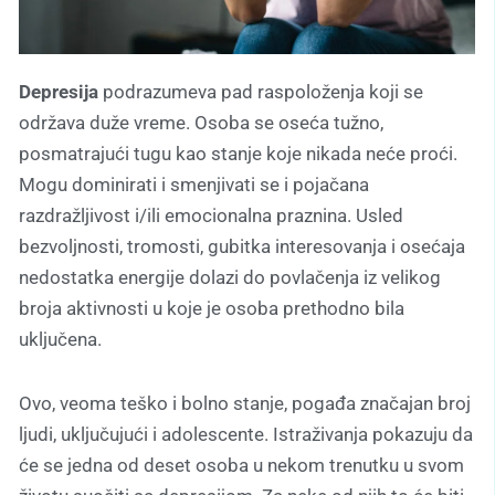
Depresija
podrazumeva pad raspoloženja koji se
održava duže vreme. Osoba se oseća tužno,
posmatrajući tugu kao stanje koje nikada neće proći.
Mogu dominirati i smenjivati se i pojačana
razdražljivost i/ili emocionalna praznina. Usled
bezvoljnosti, tromosti, gubitka interesovanja i osećaja
nedostatka energije dolazi do povlačenja iz velikog
broja aktivnosti u koje je osoba prethodno bila
uključena.
Ovo, veoma teško i bolno stanje, pogađa značajan broj
ljudi, uključujući i adolescente. Istraživanja pokazuju da
će se jedna od deset osoba u nekom trenutku u svom