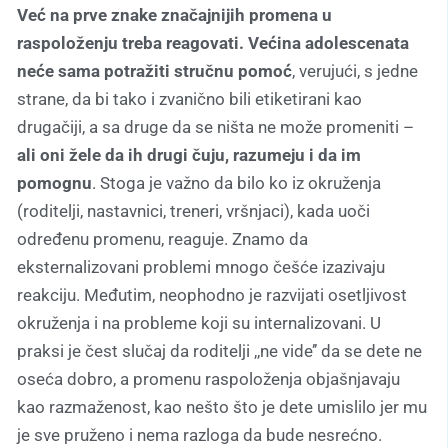
Već na prve znake značajnijih promena u
raspoloženju treba reagovati. Većina adolescenata
neće sama potražiti stručnu pomoć
, verujući, s jedne
strane, da bi tako i zvanično bili etiketirani kao
drugačiji, a sa druge da se ništa ne može promeniti –
ali oni žele da ih drugi čuju, razumeju i da im
pomognu
. Stoga je važno da bilo ko iz okruženja
(roditelji, nastavnici, treneri, vršnjaci), kada uoči
određenu promenu, reaguje. Znamo da
eksternalizovani problemi mnogo češće izazivaju
reakciju. Međutim, neophodno je razvijati osetljivost
okruženja i na probleme koji su internalizovani. U
praksi je čest slučaj da roditelji ,,ne vide’’ da se dete ne
oseća dobro, a promenu raspoloženja objašnjavaju
kao razmaženost, kao nešto što je dete umislilo jer mu
je sve pruženo i nema razloga da bude nesrećno.