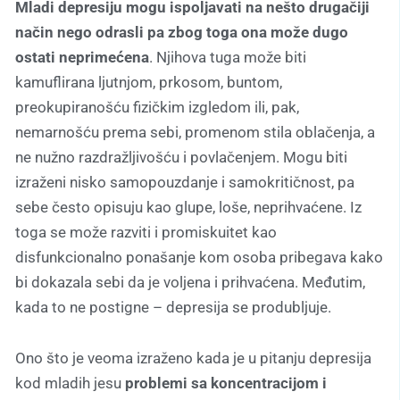
Mladi depresiju mogu ispoljavati na nešto drugačiji
način nego odrasli pa zbog toga ona može dugo
ostati neprimećena
. Njihova tuga može biti
kamuflirana ljutnjom, prkosom, buntom,
preokupiranošću fizičkim izgledom ili, pak,
nemarnošću prema sebi, promenom stila oblačenja, a
ne nužno razdražljivošću i povlačenjem. Mogu biti
izraženi nisko samopouzdanje i samokritičnost, pa
sebe često opisuju kao glupe, loše, neprihvaćene. Iz
toga se može razviti i promiskuitet kao
disfunkcionalno ponašanje kom osoba pribegava kako
bi dokazala sebi da je voljena i prihvaćena. Međutim,
kada to ne postigne – depresija se produbljuje.
Ono što je veoma izraženo kada je u pitanju depresija
kod mladih jesu
problemi sa koncentracijom i