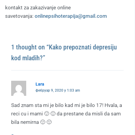
kontakt za zakazivanje online
savetovanja:
onlinepsihoterapija@gmail.com
1 thought on “Kako prepoznati depresiju
kod mladih?”
Lara
фебруар 9, 2020 у 1:03 am
Sad znam sta mi je bilo kad mi je bilo 17! Hvala, a
reci cu i mami 🙂 🙂 da prestane da misli da sam
bila nemirna 🙂 🙂