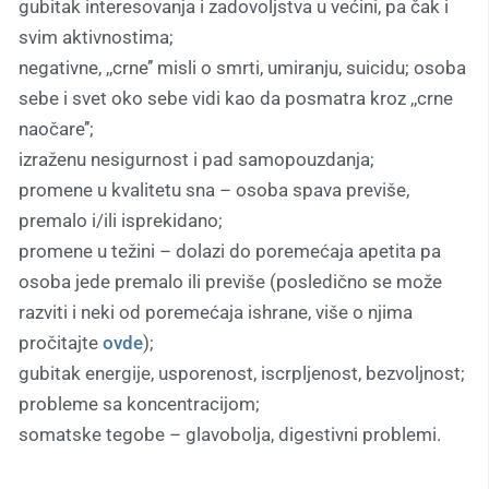
gubitak interesovanja i zadovoljstva u većini, pa čak i
svim aktivnostima;
negativne, ,,crne’’ misli o smrti, umiranju, suicidu; osoba
sebe i svet oko sebe vidi kao da posmatra kroz ,,crne
naočare’’;
izraženu nesigurnost i pad samopouzdanja;
promene u kvalitetu sna – osoba spava previše,
premalo i/ili isprekidano;
promene u težini – dolazi do poremećaja apetita pa
osoba jede premalo ili previše (posledično se može
razviti i neki od poremećaja ishrane, više o njima
pročitajte
ovde
);
gubitak energije, usporenost, iscrpljenost, bezvoljnost;
probleme sa koncentracijom;
somatske tegobe – glavobolja, digestivni problemi.