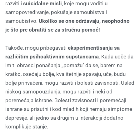
razviti i
suicidalne misli
, koje mogu voditi u
samopovređivanje, pokušaje samoubistva i
samoubistvo.
Ukoliko se one održavaju, neophodno
je što pre obratiti se za stručnu pomoć!
Takođe, mogu pribegavati
eksperimentisanju sa
različitim psihoaktivnim supstancama
. Kada uoče da
im ti obrasci ponašanja ,,pomažu’’ da se, barem na
kratko, osećaju bolje, kvalitetnije spavaju, uče, budu
bolje prihvaćeni, mogu razviti i bolesti zavisnosti. Usled
niskog samopouzdanja, mogu razviti i neki od
poremećaja ishrane. Bolesti zavisnosti i poremećaji
ishrane su prisutni i kod mladih koji nemaju simptome
depresije, ali jedno sa drugim u interakciji dodatno
komplikuje stanje.