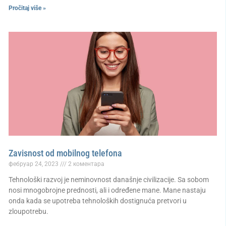
Pročitaj više »
Zavisnost od mobilnog telefona
фебруар 24, 2023
2 коментара
Tehnološki razvoj je neminovnost današnje civilizacije. Sa sobom
nosi mnogobrojne prednosti, ali i određene mane. Mane nastaju
onda kada se upotreba tehnoloških dostignuća pretvori u
zloupotrebu.