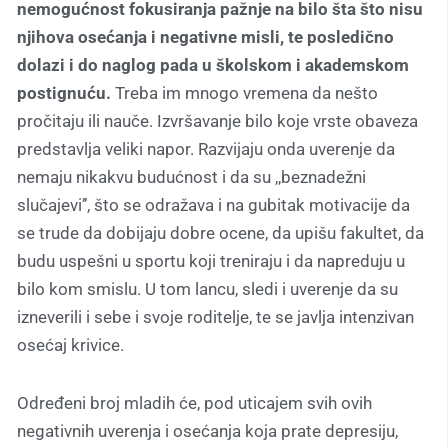
nemogućnost fokusiranja pažnje na bilo šta što nisu
njihova osećanja i negativne misli, te posledično
dolazi i do naglog pada u školskom i akademskom
postignuću.
Treba im mnogo vremena da nešto
pročitaju ili nauče. Izvršavanje bilo koje vrste obaveza
predstavlja veliki napor. Razvijaju onda uverenje da
nemaju nikakvu budućnost i da su ,,beznadežni
slučajevi’’, što se odražava i na gubitak motivacije da
se trude da dobijaju dobre ocene, da upišu fakultet, da
budu uspešni u sportu koji treniraju i da napreduju u
bilo kom smislu. U tom lancu, sledi i uverenje da su
izneverili i sebe i svoje roditelje, te se javlja intenzivan
osećaj krivice.
Određeni broj mladih će, pod uticajem svih ovih
negativnih uverenja i osećanja koja prate depresiju,