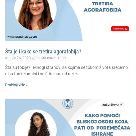
Šta je i kako se tretira agorafobija?
април 26, 2023
Нема коментара
Šta su fobije? Mnogi strahovi sa kojima se tokom života srećemo
nisu funkcionalni i ne štite nas od neke
Pročitaj više »