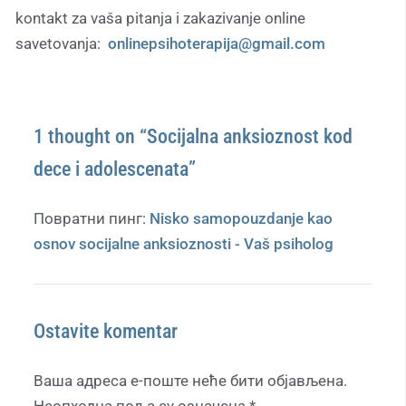
kontakt za vaša pitanja i zakazivanje online
savetovanja:
onlinepsihoterapija@gmail.com
1 thought on “Socijalna anksioznost kod
dece i adolescenata”
Повратни пинг:
Nisko samopouzdanje kao
osnov socijalne anksioznosti - Vaš psiholog
Ostavite komentar
Ваша адреса е-поште неће бити објављена.