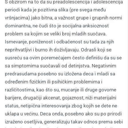
S obzirom na to da su preadolescencija i adolescencija
periodi kada je pozitivna slika (pre svega među
vršnjacima) jako bitna, a važnost grupe i grupnih normi
dominantna, ne čudi što je socijalna anksioznost
problem sa kojim se veliki broj mladih suočava.
Ismevanje, poniženost i odbačenost su tada za njih
neprihvatljivi i burno ih doživljavaju. Odrasli koji se
susreću sa ovim poremećajem često definišu da su se
sa simptomima suočavali od detinjstva. Negativnim
predrasudama posebno su izložena deca i mladi sa
određenim fizičkim ili psihičkim problemima i
različitostima, kao što su, mucanje ili druge govorne
barijere, drugačiji akcenat, gojaznost, niži materijalni
status, netipična interesovanja zbog kojih se dete ne
uklapa u većinu. Deca onda, posebno ako su po prirodi
izraženo osetljiva, generalizuju takav odnos prema sebi