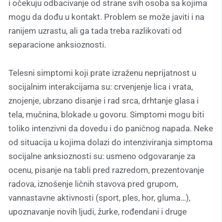
i očekuju odbacivanje od strane svih osoba sa kojima
mogu da dođu u kontakt. Problem se može javiti i na
ranijem uzrastu, ali ga tada treba razlikovati od
separacione anksioznosti.
Telesni simptomi koji prate izraženu neprijatnost u
socijalnim interakcijama su: crvenjenje lica i vrata,
znojenje, ubrzano disanje i rad srca, drhtanje glasa i
tela, mučnina, blokade u govoru. Simptomi mogu biti
toliko intenzivni da dovedu i do paničnog napada. Neke
od situacija u kojima dolazi do intenziviranja simptoma
socijalne anksioznosti su: usmeno odgovaranje za
ocenu, pisanje na tabli pred razredom, prezentovanje
radova, iznošenje ličnih stavova pred grupom,
vannastavne aktivnosti (sport, ples, hor, gluma…),
upoznavanje novih ljudi, žurke, rođendani i druge