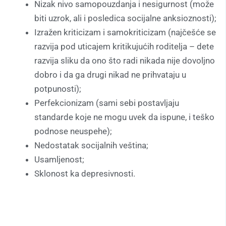
Nizak nivo samopouzdanja i nesigurnost (može
biti uzrok, ali i posledica socijalne anksioznosti);
Izražen kriticizam i samokriticizam (najčešće se
razvija pod uticajem kritikujućih roditelja – dete
razvija sliku da ono što radi nikada nije dovoljno
dobro i da ga drugi nikad ne prihvataju u
potpunosti);
Perfekcionizam (sami sebi postavljaju
standarde koje ne mogu uvek da ispune, i teško
podnose neuspehe);
Nedostatak socijalnih veština;
Usamljenost;
Sklonost ka depresivnosti.