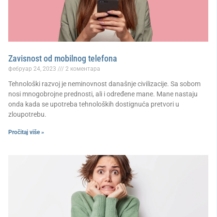
Zavisnost od mobilnog telefona
фебруар 24, 2023
2 коментара
Tehnološki razvoj je neminovnost današnje civilizacije. Sa sobom
nosi mnogobrojne prednosti, ali i određene mane. Mane nastaju
onda kada se upotreba tehnoloških dostignuća pretvori u
zloupotrebu.
Pročitaj više »