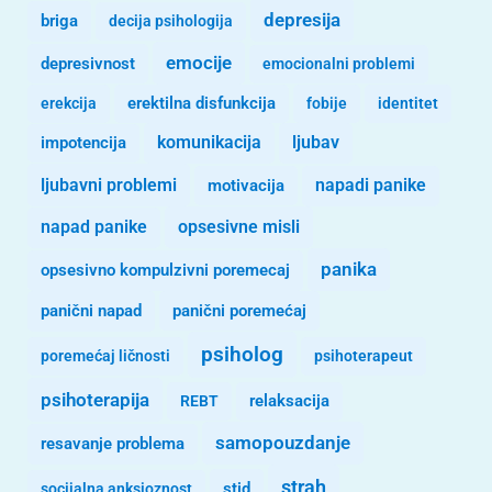
depresija
briga
decija psihologija
emocije
depresivnost
emocionalni problemi
erekcija
erektilna disfunkcija
fobije
identitet
komunikacija
ljubav
impotencija
ljubavni problemi
motivacija
napadi panike
opsesivne misli
napad panike
panika
opsesivno kompulzivni poremecaj
panični napad
panični poremećaj
psiholog
poremećaj ličnosti
psihoterapeut
psihoterapija
REBT
relaksacija
samopouzdanje
resavanje problema
strah
stid
socijalna anksioznost