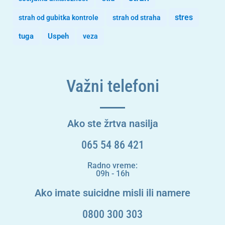
stres
strah od gubitka kontrole
strah od straha
tuga
Uspeh
veza
Važni telefoni
Ako ste žrtva nasilja
065 54 86 421
Radno vreme:
09h - 16h
Ako imate suicidne misli ili namere
0800 300 303