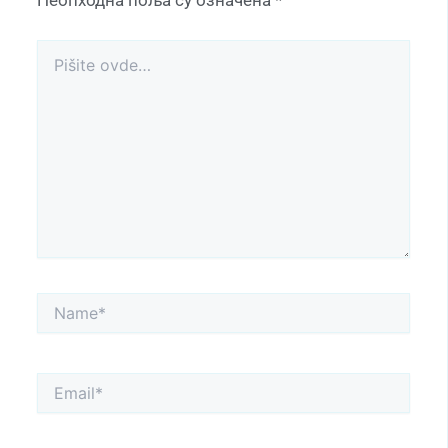
Неопходна поља су означена
*
Pišite
ovde…
Name*
Email*