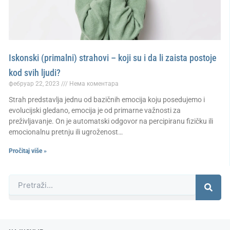
Iskonski (primalni) strahovi – koji su i da li zaista postoje
kod svih ljudi?
фебруар 22, 2023
Нема коментара
Strah predstavlja jednu od bazičnih emocija koju posedujemo i
evolucijski gledano, emocija je od primarne važnosti za
preživljavanje. On je automatski odgovor na percipiranu fizičku ili
emocionalnu pretnju ili ugroženost…
Pročitaj više »
Претрага