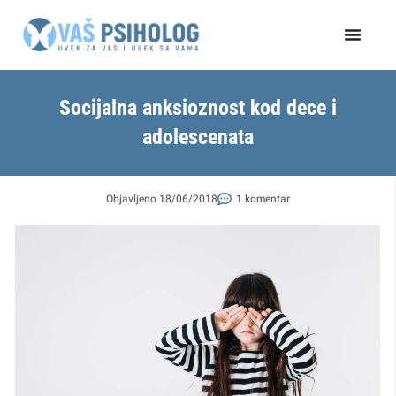
Пређи
на
садржај
Socijalna anksioznost kod dece i
adolescenata
Objavljeno
18/06/2018
1 komentar