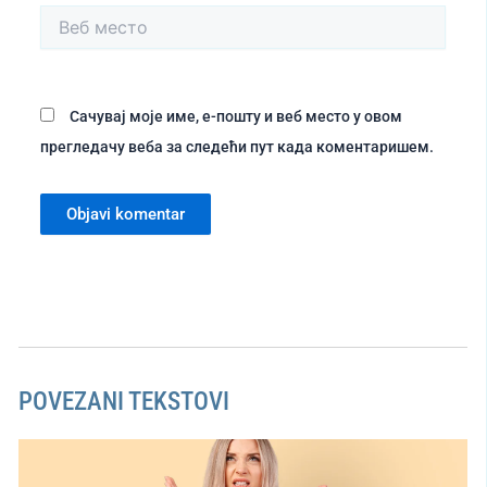
Веб
место
Сачувај моје име, е-пошту и веб место у овом
прегледачу веба за следећи пут када коментаришем.
POVEZANI TEKSTOVI