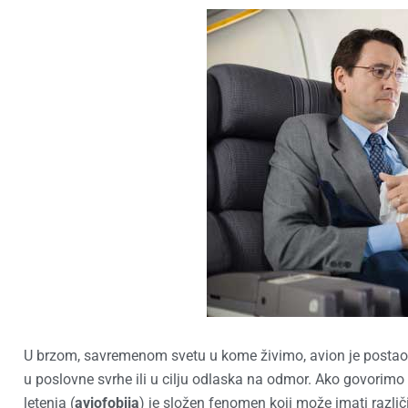
U brzom, savremenom svetu u kome živimo, avion je postao v
u poslovne svrhe ili u cilju odlaska na odmor. Ako govorimo 
letenja (
aviofobija
) je složen fenomen koji može imati različ