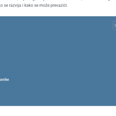
o se razvija i kako se može prevazići.
panike