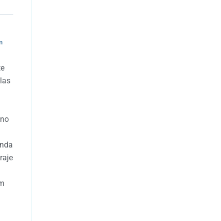
m
te
las
u
vno
Onda
raje
am