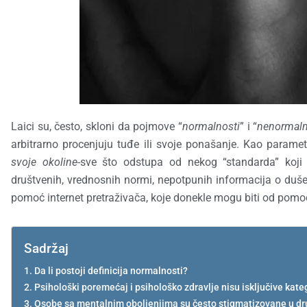
Laici su, često, skloni da pojmove “
normalnosti
” i “
nenormaln
arbitrarno procenjuju tuđe ili svoje ponašanje. Kao param
svoje okoline
-sve što odstupa od nekog “standarda” koji
društvenih, vrednosnih normi, nepotpunih informacija o dušev
pomoć internet pretraživača, koje donekle mogu biti od pom
Sadržaj
Da li postoji definicija normalnosti?
Psihološki poremećaj i psihološko zdravlje nisu isključive kate
Osobe sa mentalnim oboljenjima su često stigmatizovane u dr