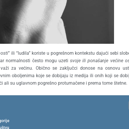
osti
” ili “ludila” koriste u pogrešnom kontekstu dajući sebi slo
etar normalnosti često mogu uzeti
svoje ili ponašanje većine o
 važi za većinu. Obično se zaključci donose na osnovu ust
nim oboljenima koje se dobijaju iz medija ili onih koji se dobi
oći ali su uglavnom pogrešno protumačene i prema tome štetne.
gorije
uštvu