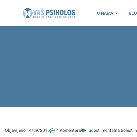
Пређи
Open O n
на
O NAMA
BL
садржај
Objavljeno
14/09/2015
4 Komentara
ludost
,
mentalna bolest
,
n