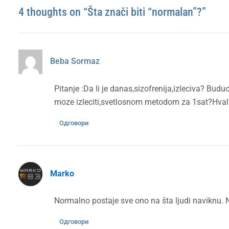
4 thoughts on “Šta znači biti “normalan”?”
Beba Sormaz
Pitanje :Da li je danas,sizofrenija,izleciva? Buduci
moze izleciti,svetlosnom metodom za 1sat?Hval
Одговори
Marko
Normalno postaje sve ono na šta ljudi naviknu. 
Одговори