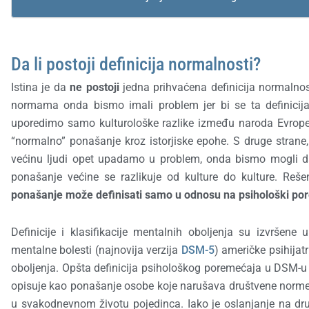
Da li postoji definicija normalnosti?
Istina je da
ne postoji
jedna prihvaćena definicija normalnos
normama onda bismo imali problem jer bi se ta definicij
uporedimo samo kulturološke razlike između naroda Evrope 
“normalno” ponašanje kroz istorjiske epohe. S druge stran
većinu ljudi opet upadamo u problem, onda bismo mogli d
ponašanje većine se razlikuje od kulture do kulture. Re
ponašanje može definisati samo u odnosu na psihološki po
Definicije i klasifikacije mentalnih oboljenja su izvršene u
mentalne bolesti (najnovija verzija
DSM-5
) američke psihijat
oboljenja. Opšta definicija psihološkog poremećaja u DSM-u
opisuje kao ponašanje osobe koje narušava društvene norme, 
u svakodnevnom životu pojedinca. Iako je oslanjanje na dru