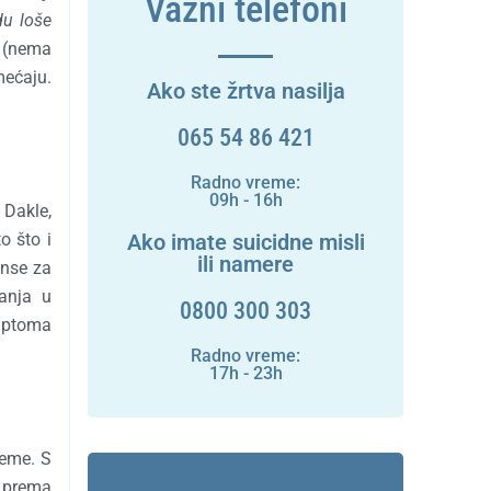
Važni telefoni
u loše
(nema
mećaju.
Ako ste žrtva nasilja
065 54 86 421
Radno vreme:
09h - 16h
 Dakle,
Ako imate suicidne misli
o što i
ili namere
anse za
panja u
0800 300 303
imptoma
Radno vreme:
17h - 23h
leme. S
a prema