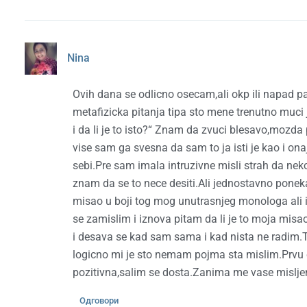
Nina
Ovih dana se odlicno osecam,ali okp ili napad 
metafizicka pitanja tipa sto mene trenutno muci
i da li je to isto?“ Znam da zvuci blesavo,mozda
vise sam ga svesna da sam to ja isti je kao i o
sebi.Pre sam imala intruzivne misli strah da neko
znam da se to nece desiti.Ali jednostavno poneka
misao u boji tog mog unutrasnjeg monologa ali in
se zamislim i iznova pitam da li je to moja misao
i desava se kad sam sama i kad nista ne radim.T
logicno mi je sto nemam pojma sta mislim.Prvu 
pozitivna,salim se dosta.Zanima me vase misljen
Одговори