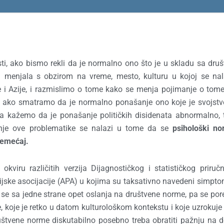
ti, ako bismo rekli da je normalno ono što je u skladu sa dru
a menjala s obzirom na vreme, mesto, kulturu u kojoj se na
i Azije, i razmislimo o tome kako se menja pojimanje o tome
e, ako smatramo da je normalno ponašanje ono koje je svojst
a kažemo da je ponašanje političkih disidenata abnormalno,
šenje ove problematike se nalazi u tome da se
psihološki no
remećaj.
 okviru različitih verzija Dijagnostičkog i statističkog priruč
rijske asocijacije (APA) u kojima su taksativno navedeni simpto
 se sa jedne strane opet oslanja na društvene norme, pa se po
koje je retko u datom kulturološkom kontekstu i koje uzrokuje 
štvene norme diskutabilno posebno treba obratiti pažnju na d