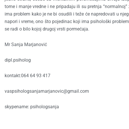
tome i manje vredne i ne pripadaju ili su pretnja “normalnoj”
ima problem kako je ne bi osudili i teže će napredovati u nj
napori i vreme, ono što pojedinac koji ima psihološki probl
se radi o bilo kojoj drugoj vrsti pormećaja.
Mr Sanja Marjanović
dipl.psiholog
kontakt:064 64 93 417
vaspsihologsanjamarjanovic
@gmail.com
skypename: psihologsanja