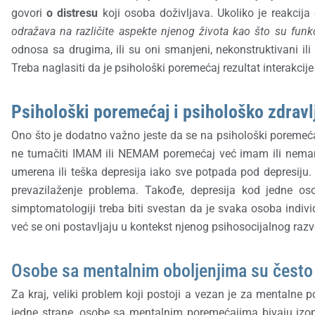
govori
o distresu
koji osoba doživljava. Ukoliko je reakcija
odražava na različite aspekte njenog života kao što su funk
odnosa sa drugima, ili su oni smanjeni, nekonstruktivani i
Treba naglasiti da je psiholo
ški poremećaj rezultat interakcije
Psihološki poremećaj i psihološko zdravlj
Ono što je dodatno važno jeste da se na psihološki poremećaj 
ne tumačiti IMAM ili NEMAM poremećaj već imam ili nemam 
umerena ili teška depresija iako sve potpada pod depresiju. 
prevazilaženje problema. Takođe, depresija kod jedne oso
simptomatologiji treba biti svestan da je svaka osoba indi
već se oni postavljaju u kontekst njenog psihosocijalnog razvo
Osobe sa mentalnim oboljenjima su često
Za kraj, veliki problem koji postoji a vezan je za mentalne 
jedne strane, osobe sa mentalnim poremećajima bivaju izop