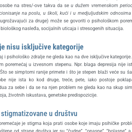
 osobe na stres/
-ove
takva da se
u dužem vremenskom period
cionisanje na poslu, u školi, kući i u medjuljudskim odnosima
li ugrožavajući za druge) može se govoriti o psihološkom pore
 biološkog nasleđa, socijalnih uticaja i stresogenih situacija.
e nisu isključive kategorije
i psihološko zdralje ne gleda kao na dve isključive kategorije.
poremećaj u izvesnom stepenu. Npr. blaga depresija nije ist
Što se simptomi ranije primete i što je stepen blaži veće su š
be nije ista ko kod druge, treće, pete, iako postoje pokla
vidua za sebe i da se na njen problem ne gleda kao na skup s
ja, životnih iskustava, genetske predispozicije.
 stigmatizovane u društvu
poremećaje je stigma koja prati osobe koje imaju psihičke prob
štene od strane društva jer su “čudne”, “opasne”, “bolasne” 