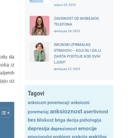
април 24, 2023
ZAVISNOST OD MOBILNOG
TELEFONA
фебруар 24, 2023
ISKONSKI (PRIMALNI)
STRAHOVI – KOJI SU I DA LI
ZAISTA POSTOJE KOD SVIH
bodu da
LJUDI?
soba iz
фебруар 22, 2023
aljenih
jaju uz
Tagovi
anksiozni poremecaji
anksiozni
anksioznost
asertivnost
poremećaj
bes
bliskost
briga
decija psihologija
depresija
emocije
depresivnost
emocionalni problemi
erekcija
erektilna