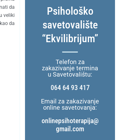
nati da
Psihološko
 veliki
savetovalište
 kao da
“Ekvilibrijum”
Telefon za
zakazivanje termina
u Savetovalištu:
064 64 93 417
Email za zakazivanje
online savetovanja:
onlinepsihoterapija@
gmail.com