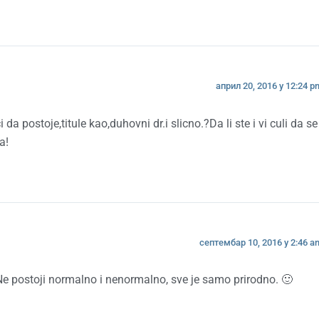
април 20, 2016 у 12:24 p
 da postoje,titule kao,duhovni dr.i slicno.?Da li ste i vi culi da se
a!
септембар 10, 2016 у 2:46 a
Ne postoji normalno i nenormalno, sve je samo prirodno. 🙂