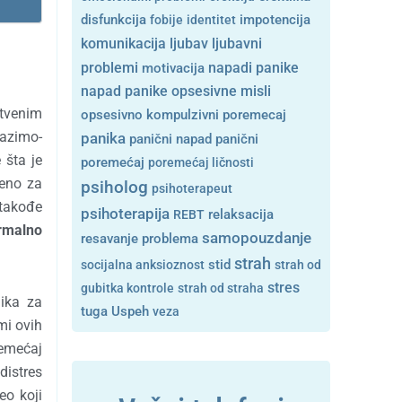
disfunkcija
fobije
identitet
impotencija
ljubavni
komunikacija
ljubav
problemi
motivacija
napadi panike
opsesivne misli
napad panike
štvenim
opsesivno kompulzivni poremecaj
lazimo-
panika
panični napad
panični
 šta je
poremećaj
poremećaj ličnosti
veno za
psiholog
psihoterapeut
 takođe
psihoterapija
REBT
relaksacija
rmalno
samopouzdanje
resavanje problema
strah
stid
socijalna anksioznost
strah od
stres
gubitka kontrole
strah od straha
nika za
tuga
Uspeh
veza
mi ovih
remećaj
distres
eo koji