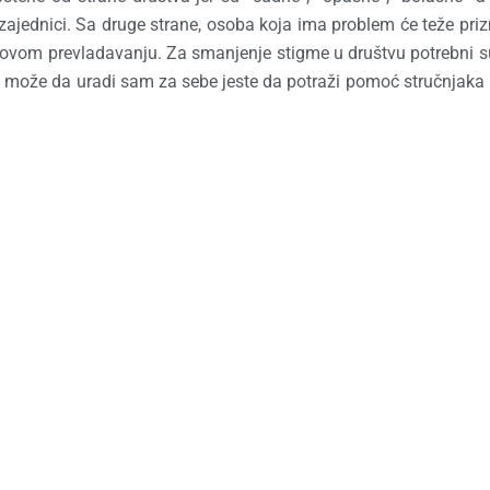
 zajednici. Sa druge strane, osoba koja ima problem će teže priz
egovom prevladavanju. Za smanjenje stigme u društvu potrebni su
em može da uradi sam za sebe jeste da potraži pomoć stručnjaka