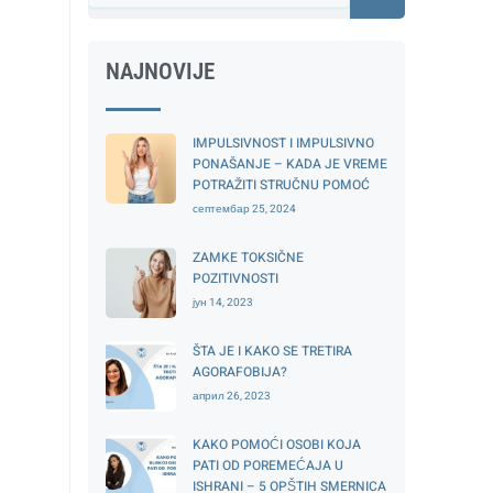
NAJNOVIJE
IMPULSIVNOST I IMPULSIVNO
PONAŠANJE – KADA JE VREME
POTRAŽITI STRUČNU POMOĆ
септембар 25, 2024
ZAMKE TOKSIČNE
POZITIVNOSTI
јун 14, 2023
ŠTA JE I KAKO SE TRETIRA
AGORAFOBIJA?
април 26, 2023
KAKO POMOĆI OSOBI KOJA
PATI OD POREMEĆAJA U
ISHRANI – 5 OPŠTIH SMERNICA