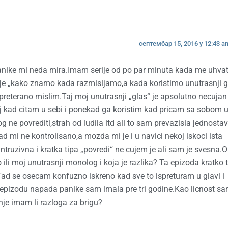
септембар 15, 2016 у 12:43 a
panike mi neda mira.Imam serije od po par minuta kada me uhva
 je „kako znamo kada razmisljamo,a kada koristimo unutrasnji g
 preterano mislim.Taj moj unutrasnji „glas“ je apsolutno necujan
naj kad citam u sebi i ponekad ga koristim kad pricam sa sobom 
g ne povrediti,strah od ludila itd ali to sam prevazisla jednosta
d mi ne kontrolisano,a mozda mi je i u navici nekoj iskoci ista
truzivna i kratka tipa „povredi“ ne cujem je ali sam je svesna.
 ili moj unutrasnji monolog i koja je razlika? Ta epizoda kratko t
ad se osecam konfuzno iskreno kad sve to ispreturam u glavi i
epizodu napada panike sam imala pre tri godine.Kao licnost s
je imam li razloga za brigu?