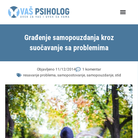
Пређи
на
садржај
Građenje samopouzdanja kroz
suočavanje sa problemima
Objavljeno
11/12/2014
1 komentar
resavanje problema
,
samopostovanje
,
samopouzdanje
,
stid