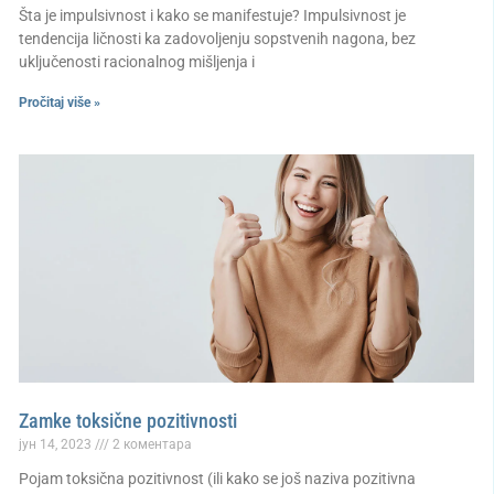
Šta je impulsivnost i kako se manifestuje? Impulsivnost je
tendencija ličnosti ka zadovoljenju sopstvenih nagona, bez
uključenosti racionalnog mišljenja i
Pročitaj više »
Zamke toksične pozitivnosti
јун 14, 2023
2 коментара
Pojam toksična pozitivnost (ili kako se još naziva pozitivna