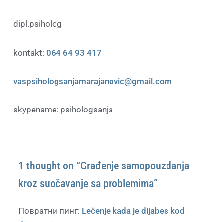
dipl.psiholog
kontakt:
064 64 93 417
vaspsihologsanjamarajanovic@gmail.com
skypename: psihologsanja
1 thought on “Građenje samopouzdanja
kroz suočavanje sa problemima”
Повратни пинг:
Lečenje kada je dijabes kod