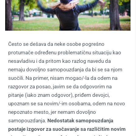
Često se dešava da neke osobe pogrešno
protumače određenu problematičnu situaciju kao
nesavladivu i da pritom kao razlog navedu da
nemaju dovoljno samopouzdanja da bi se sa njom
suočili. Na primer, nisam mogao/-la da odem na
razgovor za posao, javim se da odgovorim na
pitanje (iako znam odgovor), priđem devojci,
upoznam se sa novim/-im osobama, odem na novo
nepoznato mesto, jer nemam dovoljno
samopouzdanja.
Nedostatak samopouzdanja
postaje izgovor za suočavanje sa različitim novim