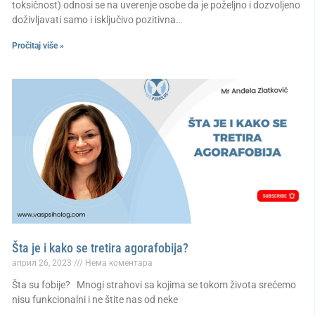
toksičnost) odnosi se na uverenje osobe da je poželjno i dozvoljeno
doživljavati samo i isključivo pozitivna…
Pročitaj više »
Šta je i kako se tretira agorafobija?
април 26, 2023
Нема коментара
Šta su fobije? Mnogi strahovi sa kojima se tokom života srećemo
nisu funkcionalni i ne štite nas od neke