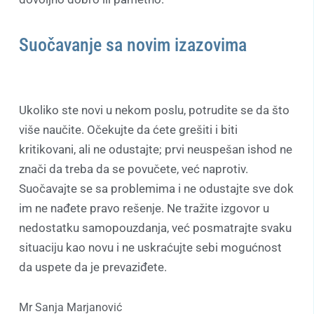
Suočavanje sa novim izazovima
Ukoliko ste novi u nekom poslu, potrudite se da što
više naučite. Očekujte da ćete grešiti i biti
kritikovani, ali ne odustajte; prvi neuspešan ishod ne
znači da treba da se povučete, već naprotiv.
Suočavajte se sa problemima i ne odustajte sve dok
im ne nađete pravo rešenje. Ne tražite izgovor u
nedostatku samopouzdanja, već posmatrajte svaku
situaciju kao novu i ne uskraćujte sebi mogućnost
da uspete da je prevaziđete.
Mr Sanja Marjanović