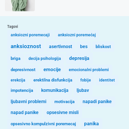
Tagovi
anksiozni poremecaji
anksiozni poremećaj
anksioznost
asertivnost
bes
bliskost
depresija
briga
decija psihologija
emocije
depresivnost
emocionalni problemi
erekcija
erektilna disfunkcija
fobije
identitet
komunikacija
ljubav
impotencija
ljubavni problemi
motivacija
napadi panike
opsesivne misli
napad panike
panika
opsesivno kompulzivni poremecaj