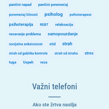
panični napad
panični poremećaj
psiholog
poremećaj ličnosti
psihoterapeut
psihoterapija
REBT
relaksacija
samopouzdanje
resavanje problema
strah
stid
socijalna anksioznost
stres
strah od gubitka kontrole
strah od straha
tuga
Uspeh
veza
Važni telefoni
Ako ste žrtva nasilja