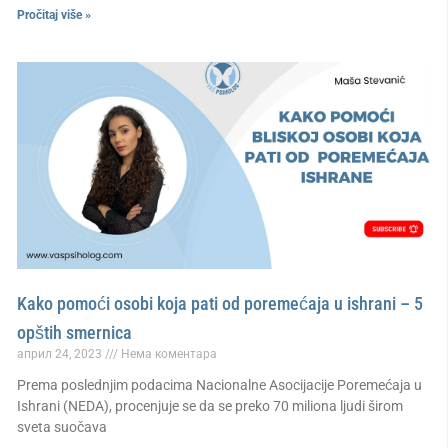
Pročitaj više »
Kako pomoći osobi koja pati od poremećaja u ishrani – 5
opštih smernica
април 24, 2023
Нема коментара
Prema poslednjim podacima Nacionalne Asocijacije Poremećaja u
Ishrani (NEDA), procenjuje se da se preko 70 miliona ljudi širom
sveta suočava