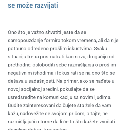
se može razvijati
Ono što je važno shvatiti jeste da se
samopouzdanje formira tokom vremena, ali da nije
potpuno određeno prošlim iskustvima. Svaku
situaciju treba posmatrati kao novu, drugačiju od
prethodne, osloboditi sebe razmišljanja o prošlim
negativnim ishodima i fokusirati se na ono što se
dešava u sadašnjosti. Na primer, ako se nađete u
novoj socijalnoj sredini, pokušajte da se
usredsredite na komunikaciju sa novim ljudima.
Budite zainteresovani da čujete šta žele da vam
kažu, nadovežite se svojom pričom, pitajte, ne
razmišljajući o tome da li će to što kažete zvučati
dovoljno dobro ili pametno.