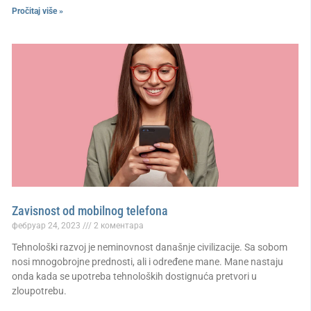
Pročitaj više »
Zavisnost od mobilnog telefona
фебруар 24, 2023
2 коментара
Tehnološki razvoj je neminovnost današnje civilizacije. Sa sobom
nosi mnogobrojne prednosti, ali i određene mane. Mane nastaju
onda kada se upotreba tehnoloških dostignuća pretvori u
zloupotrebu.