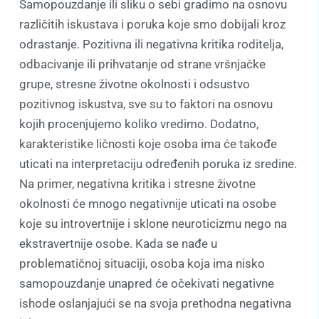
Samopouzdanje ili sliku o sebi gradimo na osnovu
različitih iskustava i poruka koje smo dobijali kroz
odrastanje. Pozitivna ili negativna kritika roditelja,
odbacivanje ili prihvatanje od strane vršnjačke
grupe, stresne životne okolnosti i odsustvo
pozitivnog iskustva, sve su to faktori na osnovu
kojih procenjujemo koliko vredimo. Dodatno,
karakteristike ličnosti koje osoba ima će takođe
uticati na interpretaciju određenih poruka iz sredine.
Na primer, negativna kritika i stresne životne
okolnosti će mnogo negativnije uticati na osobe
koje su introvertnije i sklone neuroticizmu nego na
ekstravertnije osobe. Kada se nađe u
problematičnoj situaciji, osoba koja ima nisko
samopouzdanje unapred će očekivati negativne
ishode oslanjajući se na svoja prethodna negativna