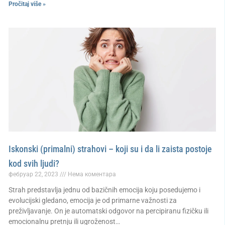
Pročitaj više »
Iskonski (primalni) strahovi – koji su i da li zaista postoje
kod svih ljudi?
фебруар 22, 2023
Нема коментара
Strah predstavlja jednu od bazičnih emocija koju posedujemo i
evolucijski gledano, emocija je od primarne važnosti za
preživljavanje. On je automatski odgovor na percipiranu fizičku ili
emocionalnu pretnju ili ugroženost…