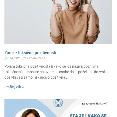
Zamke toksične pozitivnosti
јун 14, 2023
2 коментара
Pojam toksična pozitivnost (ili kako se još naziva pozitivna
toksičnost) odnosi se na uverenje osobe da je poželjno i dozvoljeno
doživljavati samo i isključivo pozitivna…
Pročitaj više »