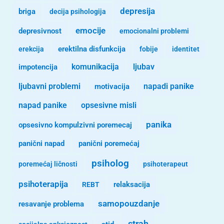
depresija
briga
decija psihologija
emocije
depresivnost
emocionalni problemi
erekcija
erektilna disfunkcija
fobije
identitet
komunikacija
ljubav
impotencija
ljubavni problemi
motivacija
napadi panike
opsesivne misli
napad panike
panika
opsesivno kompulzivni poremecaj
panični napad
panični poremećaj
psiholog
poremećaj ličnosti
psihoterapeut
psihoterapija
REBT
relaksacija
samopouzdanje
resavanje problema
strah