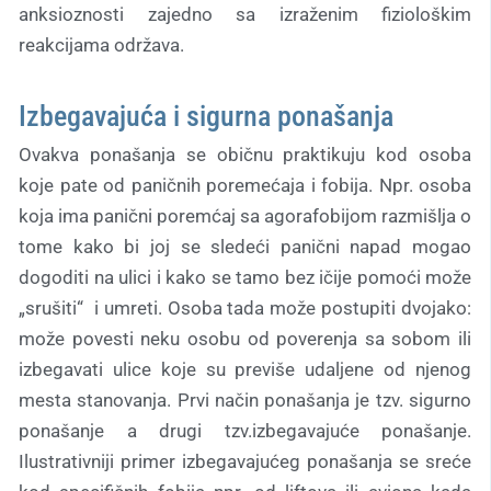
anksioznosti zajedno sa izraženim fiziološkim
reakcijama održava.
Izbegavajuća i sigurna ponašanja
Ovakva ponašanja se običnu praktikuju kod osoba
koje pate od paničnih poremećaja i fobija. Npr. osoba
koja ima panični poremćaj sa agorafobijom razmišlja o
tome kako bi joj se sledeći panični napad mogao
dogoditi na ulici i kako se tamo bez ičije pomoći može
„srušiti“ i umreti. Osoba tada može postupiti dvojako:
može povesti neku osobu od poverenja sa sobom ili
izbegavati ulice koje su previše udaljene od njenog
mesta stanovanja. Prvi način ponašanja je tzv. sigurno
ponašanje a drugi tzv.izbegavajuće ponašanje.
Ilustrativniji primer izbegavajućeg ponašanja se sreće