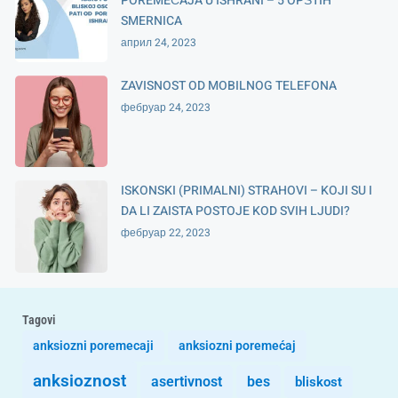
POREMEĆAJA U ISHRANI – 5 OPŠTIH
SMERNICA
април 24, 2023
ZAVISNOST OD MOBILNOG TELEFONA
фебруар 24, 2023
ISKONSKI (PRIMALNI) STRAHOVI – KOJI SU I
DA LI ZAISTA POSTOJE KOD SVIH LJUDI?
фебруар 22, 2023
Tagovi
anksiozni poremecaji
anksiozni poremećaj
anksioznost
asertivnost
bes
bliskost