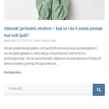
Iskonski (primalni) strahovi – koji su i da li zaista postoje
kod svih ljudi?
фебруар 22, 2023
Нема коментара
Strah predstavlja jednu od bazičnih emocija koju posedujemo i
evolucijski gledano, emocija je od primarne važnosti za
preživljavanje. On je automatski odgovor na percipiranu fizičku ili
emocionalnu pretnju ili ugroženost…
Pročitaj više »
Претрага