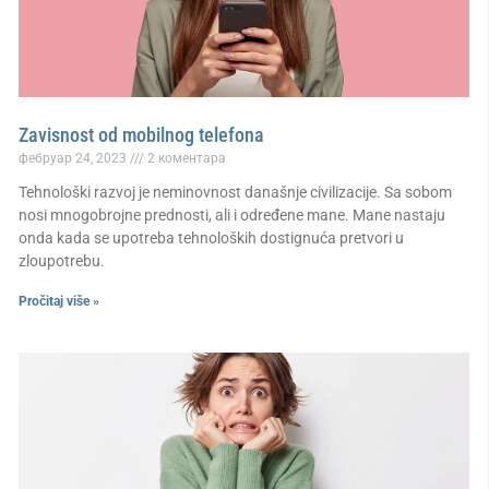
Zavisnost od mobilnog telefona
фебруар 24, 2023
2 коментара
Tehnološki razvoj je neminovnost današnje civilizacije. Sa sobom
nosi mnogobrojne prednosti, ali i određene mane. Mane nastaju
onda kada se upotreba tehnoloških dostignuća pretvori u
zloupotrebu.
Pročitaj više »