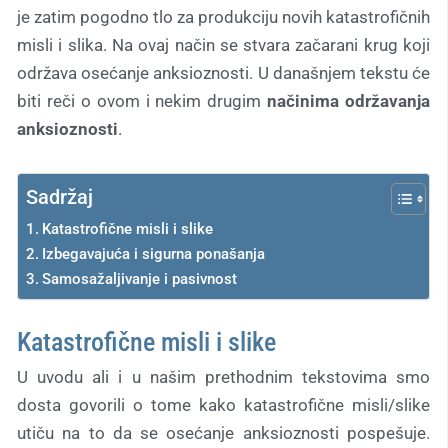
je zatim pogodno tlo za produkciju novih katastrofičnih
misli i slika. Na ovaj način se stvara začarani krug koji
održava osećanje anksioznosti. U današnjem tekstu će
biti reči o ovom i nekim drugim
načinima održavanja
anksioznosti
.
Sadržaj
Katastrofične misli i slike
Izbegavajuća i sigurna ponašanja
Samosažaljivanje i pasivnost
Katastrofične misli i slike
U uvodu ali i u našim prethodnim tekstovima smo
dosta govorili o tome kako katastrofične misli/slike
utiču na to da se osećanje anksioznosti pospešuje.