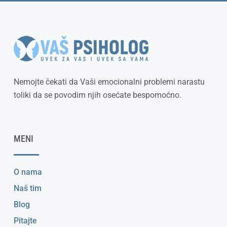
Nemojte čekati da Vaši emocionalni problemi narastu
toliki da se povodim njih osećate bespomoćno.
MENI
O nama
Naš tim
Blog
Pitajte