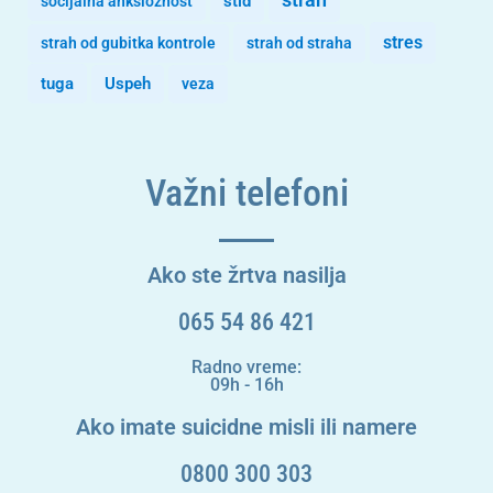
stid
socijalna anksioznost
stres
strah od gubitka kontrole
strah od straha
tuga
Uspeh
veza
Važni telefoni
Ako ste žrtva nasilja
065 54 86 421
Radno vreme:
09h - 16h
Ako imate suicidne misli ili namere
0800 300 303