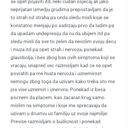
se opet pojaviti itd, neki cudan osjecaj ali jako
neprijatan izmedju grudima prepostavljam da je
to strah od straha pa onda sledu misli koje se
konstatno menjaju po sadrzaju prvo da ludim pa
da upadam undepresiju da cu da ubijem itd pa
sledu misli da sve to zelim da nevolim svoju decu
i muza itd pa opet strah i nervoza, ponekad
glavobolja, i bes zbog bas ovih simptoma koji se
vracaju, unapred vec razmisljam kad ce se opet
povratiti pa me hvata nervoza i uznemirost
nemogu zbog toga da uzivam kako treba sto me
jos vise uznemiri i iznervira. Ponekad iz besa
pocnem da placem. kao zacaran krug samo
mislim na simptome i koje me sprecavaju da
uzivam u drustvu uz familiju uz svoje najmilije.
Previse razmisljam o budicnost i ponekad