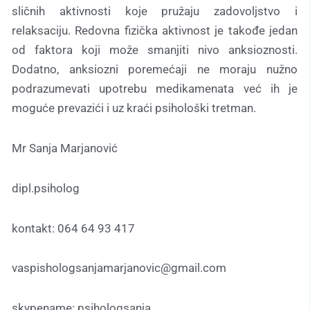
sličnih aktivnosti koje pružaju zadovoljstvo i
relaksaciju. Redovna fizička aktivnost je takođe jedan
od faktora koji može smanjiti nivo anksioznosti.
Dodatno, anksiozni poremećaji ne moraju nužno
podrazumevati upotrebu medikamenata već ih je
moguće prevazići i uz kraći psihološki tretman.
Mr Sanja Marjanović
dipl.psiholog
kontakt: 064 64 93 417
vaspishologsanjamarjanovic@gmail.com
skypename: psihologsanja