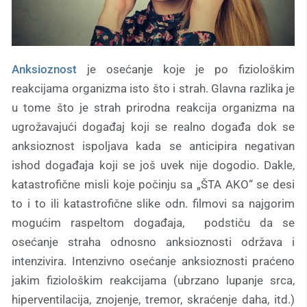
Anksioznost
je osećanje koje je po fiziološkim
reakcijama organizma isto što i strah. Glavna razlika je
u tome što je strah prirodna reakcija organizma na
ugrožavajući događaj koji se realno događa dok se
anksioznost ispoljava kada se anticipira negativan
ishod događaja koji se još uvek nije dogodio. Dakle,
katastrofične misli koje počinju sa „ŠTA AKO“ se desi
to i to ili katastrofične slike odn. filmovi sa najgorim
mogućim raspeltom događaja, podstiču da se
osećanje straha odnosno anksioznosti održava i
intenzivira. Intenzivno osećanje anksioznosti praćeno
jakim fiziološkim reakcijama (ubrzano lupanje srca,
hiperventilacija, znojenje, tremor, skraćenje daha, itd.)