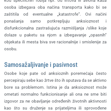
kod specifičnih fobija npr. od liftova ili aviona kada
osoba izbegava oba načina transporta kako bi se
zaštitila od eventualne „katastrofe“. Ovi načini
ponašanja samo potkrepljuju anksioznost i
disfunkcionalna zastrašujuća razmišljanja /slike koje
dolaze u paketu sa njom a izbegavanje „opasnih“
objekata ili mesta biva sve racionalnije i smislenije za
osobu.
Samosažaljivanje i pasivnost
Osobe koje pate od anksioznih poremećaja često
percepiraju sebe kao žrtve što ih sputava da se aktivno
bore sa problemom. Istina je da anksioznost može
ometati normalno funkcionisanje ali ona ne sme biti
izgovor za ne obavljanje određenih životnih aktivnosti
kao što su druženje sa prijateljima ili sprovođene