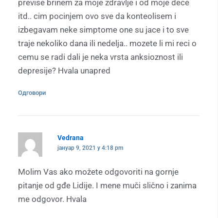
previse brinem za moje zdravlje i od moje dece
itd.. cim pocinjem ovo sve da konteolisem i
izbegavam neke simptome one su jace i to sve
traje nekoliko dana ili nedelja.. mozete li mi reci o
cemu se radi dali je neka vrsta anksioznost ili
depresije? Hvala unapred
Одговори
Vedrana
јануар 9, 2021 у 4:18 pm
Molim Vas ako možete odgovoriti na gornje
pitanje od gđe Lidije. I mene muči slično i zanima
me odgovor. Hvala