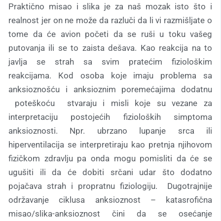
Praktično misao i slika je za naš mozak isto što i
realnost jer on ne može da razluči da li vi razmišljate o
tome da će avion početi da se ruši u toku vašeg
putovanja ili se to zaista dešava. Kao reakcija na to
javlja se strah sa svim pratećim fiziološkim
reakcijama. Kod osoba koje imaju problema sa
anksioznošću i anksioznim poremećajima dodatnu
poteškoću stvaraju i misli koje su vezane za
interpretaciju postojećih fizioloških simptoma
anksioznosti. Npr. ubrzano lupanje srca ili
hiperventilacija se interpretiraju kao pretnja njihovom
fizičkom zdravlju pa onda mogu pomisliti da će se
ugušiti ili da će dobiti srčani udar što dodatno
pojačava strah i propratnu fiziologiju. Dugotrajnije
održavanje ciklusa anksioznost – katasrofična
misao/slika-anksioznost čini da se osećanje