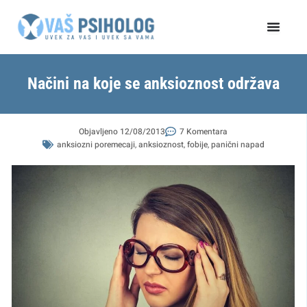
Пређи
на
садржај
Načini na koje se anksioznost održava
Objavljeno
12/08/2013
7 Komentara
anksiozni poremecaji
,
anksioznost
,
fobije
,
panični napad