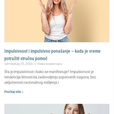
Impulsivnost i impulsivno ponašanje – kada je vreme
potražiti stručnu pomoć
септембар 25, 2024
Нема коментара
Šta je impulsivnost i kako se manifestuje? Impulsivnost je
tendencija ličnosti ka zadovoljenju sopstvenih nagona, bez
uključenosti racionalnog mišljenja i
Pročitaj više »