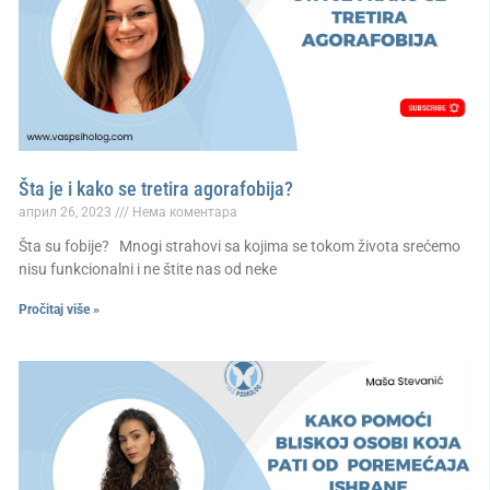
Šta je i kako se tretira agorafobija?
април 26, 2023
Нема коментара
Šta su fobije? Mnogi strahovi sa kojima se tokom života srećemo
nisu funkcionalni i ne štite nas od neke
Pročitaj više »