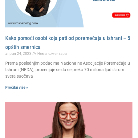
Kako pomoći osobi koja pati od poremećaja u ishrani – 5
opštih smernica
април 24, 2023
Нема коментара
Prema poslednjim podacima Nacionalne Asocijacije Poremećaja u
Ishrani (NEDA), procenjuje se da se preko 70 miliona ljudi širom
sveta suočava
Pročitaj više »