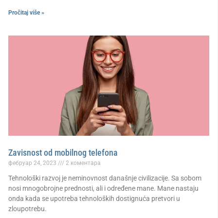
Pročitaj više »
Zavisnost od mobilnog telefona
фебруар 24, 2023
2 коментара
Tehnološki razvoj je neminovnost današnje civilizacije. Sa sobom
nosi mnogobrojne prednosti, ali i određene mane. Mane nastaju
onda kada se upotreba tehnoloških dostignuća pretvori u
zloupotrebu.