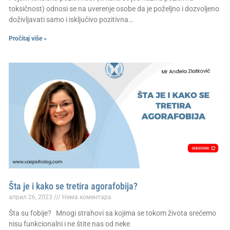
toksičnost) odnosi se na uverenje osobe da je poželjno i dozvoljeno
doživljavati samo i isključivo pozitivna…
Pročitaj više »
Šta je i kako se tretira agorafobija?
април 26, 2023
Нема коментара
Šta su fobije? Mnogi strahovi sa kojima se tokom života srećemo
nisu funkcionalni i ne štite nas od neke