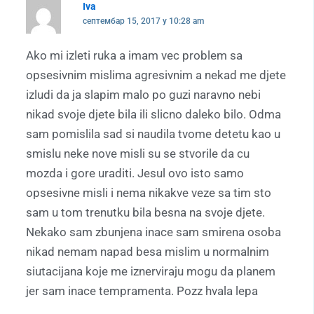
Iva
септембар 15, 2017 у 10:28 am
Ako mi izleti ruka a imam vec problem sa
opsesivnim mislima agresivnim a nekad me djete
izludi da ja slapim malo po guzi naravno nebi
nikad svoje djete bila ili slicno daleko bilo. Odma
sam pomislila sad si naudila tvome detetu kao u
smislu neke nove misli su se stvorile da cu
mozda i gore uraditi. Jesul ovo isto samo
opsesivne misli i nema nikakve veze sa tim sto
sam u tom trenutku bila besna na svoje djete.
Nekako sam zbunjena inace sam smirena osoba
nikad nemam napad besa mislim u normalnim
siutacijana koje me iznerviraju mogu da planem
jer sam inace tempramenta. Pozz hvala lepa