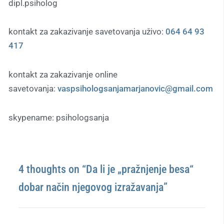
dipl.psiholog
kontakt za zakazivanje savetovanja uživo:
064 64 93
417
kontakt za zakazivanje online
savetovanja:
vaspsihologsanjamarjanovic
@gmail.com
skypename: psihologsanja
4 thoughts on “Da li je „pražnjenje besa“
dobar način njegovog izražavanja”