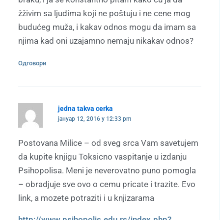
žživim sa ljudima koji ne poštuju i ne cene mog
budućeg muža, i kakav odnos mogu da imam sa
njima kad oni uzajamno nemaju nikakav odnos?
Одговори
jedna takva cerka
јануар 12, 2016 у 12:33 pm
Postovana Milice – od sveg srca Vam savetujem
da kupite knjigu Toksicno vaspitanje u izdanju
Psihopolisa. Meni je neverovatno puno pomogla
– obradjuje sve ovo o cemu pricate i trazite. Evo
link, a mozete potraziti i u knjizarama
http://www.psihopolis.edu.rs/index.php?