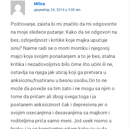
Milica
децембар 24, 2014 у 3:00 am
Poštovanje, zaista bi mi značilo da mi odgovorite
na moje sledeće putanje: Kako da se odgovori na
bes, ozlojedjnost i kritike koje majka upućuje
sinu? Naime radi se o mom momku i njegovoj
majci koja svojim ponašanjem a to je bes, stalna
kritika i nezadovoljstvo bilo čime što učini ili ne,
ostavlja na njega jak uticaj koji ga pretvara u
anksioznu,frustiranu u besnu osobu.On to ne
može da poveže sa tim zato i ne mogu sa njim o
tome da pričam ali zbog svega toga i ja
postanem anksioznost čak i depresivna jer o
svojim osecanjima i desavanjima sa majkom i
roditeljima priča samo meni. Još uvek nismo u
braku, i ja se konstantno pitam kako ću ja da