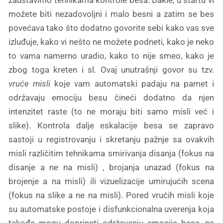
zaustavimo tehnikama kontrole besa. Dakle, u startu vi
možete biti nezadovoljni i malo besni a zatim se bes
povećava tako što dodatno govorite sebi kako vas sve
izluđuje, kako vi nešto ne možete podneti, kako je neko
to vama namerno uradio, kako to nije smeo, kako je
zbog toga kreten i sl. Ovaj unutrašnji govor su tzv.
vruće misli
koje vam automatski padaju na pamet i
održavaju emociju besu čineći dodatno da njen
intenzitet raste (to ne moraju biti samo misli već i
slike). Kontrola dalje eskalacije besa se zapravo
sastoji u registrovanju i skretanju pažnje sa ovakvih
misli različitim tehnikama smirivanja disanja (fokus na
disanje a ne na misli) , brojanja unazad (fokus na
brojenje a na misli) ili vizuelizacije umirujućih scena
(fokus na slike a ne na misli). Pored vrućih misli koje
su automatske postoje i disfunkcionalna uverenja koja