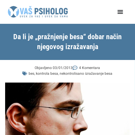
Пређи
на
садржај
Da li je „pražnjenje besa“ dobar način
njegovog izražavanja
Objavljeno
03/01/2013
4 Komentara
bes
,
kontrola besa
,
nekontrolisano izražavanje besa