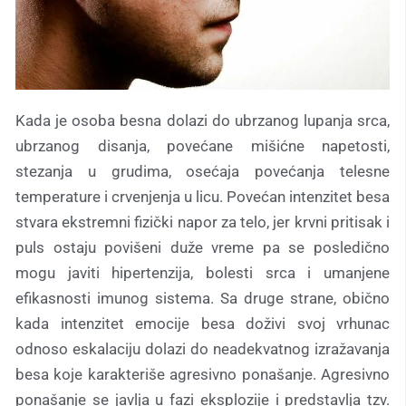
Kada je osoba besna dolazi do ubrzanog lupanja srca,
ubrzanog disanja, povećane mišićne napetosti,
stezanja u grudima, osećaja povećanja telesne
temperature i crvenjenja u licu. Povećan intenzitet besa
stvara ekstremni fizički napor za telo, jer krvni pritisak i
puls ostaju povišeni duže vreme pa se posledično
mogu javiti hipertenzija, bolesti srca i umanjene
efikasnosti imunog sistema. Sa druge strane, obično
kada intenzitet emocije besa doživi svoj vrhunac
odnoso eskalaciju dolazi do neadekvatnog izražavanja
besa koje karakteriše agresivno ponašanje. Agresivno
ponašanje se javlja u fazi eksplozije i predstavlja tzv.