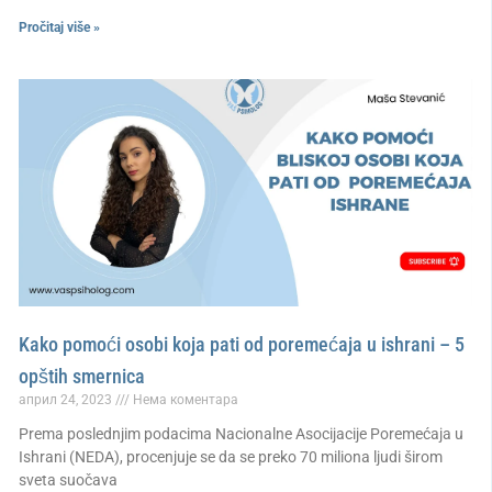
Pročitaj više »
Kako pomoći osobi koja pati od poremećaja u ishrani – 5
opštih smernica
април 24, 2023
Нема коментара
Prema poslednjim podacima Nacionalne Asocijacije Poremećaja u
Ishrani (NEDA), procenjuje se da se preko 70 miliona ljudi širom
sveta suočava