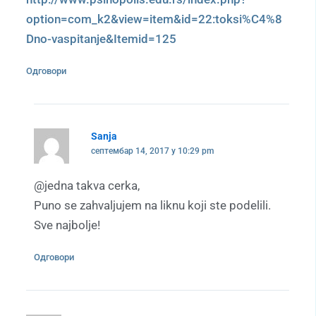
option=com_k2&view=item&id=22:toksi%C4%8
Dno-vaspitanje&Itemid=125
Одговори
Sanja
септембар 14, 2017 у 10:29 pm
@jedna takva cerka,
Puno se zahvaljujem na liknu koji ste podelili.
Sve najbolje!
Одговори