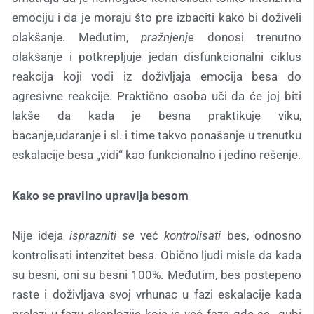
emociju i da je moraju što pre izbaciti
kako bi doživeli
olakšanje. Međutim,
pražnjenje
donosi trenutno
olakšanje i potkrepljuje jedan disfunkcionalni ciklus
reakcija koji vodi iz doživljaja emocija besa do
agresivne reakcije. Praktično osoba uči da će joj biti
lakše da kada je besna praktikuje viku,
bacanje,udaranje i sl. i time takvo ponašanje u trenutku
eskalacije besa „vidi“ kao funkcionalno i jedino rešenje.
Kako se pravilno upravlja besom
Nije ideja
isprazniti se
već
kontrolisati
bes, odnosno
kontrolisati intenzitet besa. Obično ljudi misle da kada
su besni, oni su besni 100%. Međutim, bes postepeno
raste i doživljava svoj vrhunac u fazi eskalacije kada