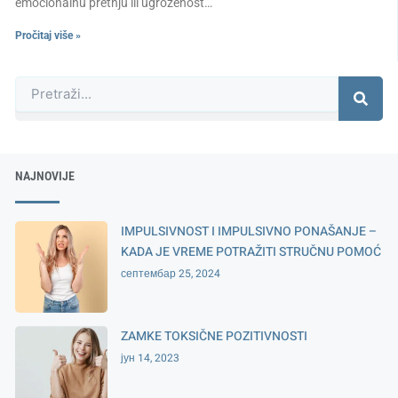
emocionalnu pretnju ili ugroženost…
Pročitaj više »
Претрага
NAJNOVIJE
IMPULSIVNOST I IMPULSIVNO PONAŠANJE –
KADA JE VREME POTRAŽITI STRUČNU POMOĆ
септембар 25, 2024
ZAMKE TOKSIČNE POZITIVNOSTI
јун 14, 2023