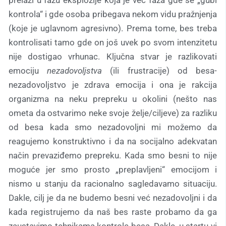
prelazi u fazu eksplozije koja je već faza gde se „gubi
kontrola“ i gde osoba pribegava nekom vidu pražnjenja
(koje je uglavnom agresivno). Prema tome, bes treba
kontrolisati tamo gde on još uvek po svom intenzitetu
nije dostigao vrhunac. Ključna stvar je razlikovati
emociju
nezadovoljstva
(ili frustracije) od besa-
nezadovoljstvo je zdrava emocija i ona je rakcija
organizma na neku prepreku u okolini (nešto nas
ometa da ostvarimo neke svoje želje/ciljeve) za razliku
od besa kada smo nezadovoljni mi možemo da
reagujemo konstruktivno i da na socijalno adekvatan
način prevaziđemo prepreku. Kada smo besni to nije
moguće jer smo prosto „preplavljeni“ emocijom i
nismo u stanju da racionalno sagledavamo situaciju.
Dakle, cilj je da ne budemo besni već nezadovoljni i da
kada registrujemo da naš bes raste probamo da ga