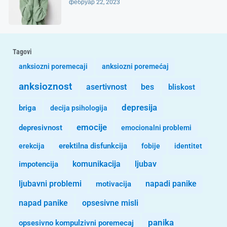
фебруар 22, 2023
Tagovi
anksiozni poremecaji
anksiozni poremećaj
anksioznost
asertivnost
bes
bliskost
depresija
briga
decija psihologija
emocije
depresivnost
emocionalni problemi
erekcija
erektilna disfunkcija
fobije
identitet
komunikacija
ljubav
impotencija
ljubavni problemi
motivacija
napadi panike
opsesivne misli
napad panike
panika
opsesivno kompulzivni poremecaj