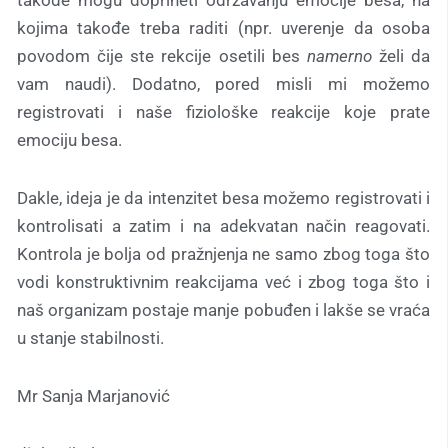
takođe mogu doprineti održavanju emocije besa, na
kojima takođe treba raditi (npr. uverenje da osoba
povodom čije ste rekcije osetili bes
namerno
želi da
vam naudi). Dodatno, pored misli mi možemo
registrovati i naše fiziološke reakcije koje prate
emociju besa.
Dakle, ideja je da intenzitet besa možemo registrovati i
kontrolisati a zatim i na adekvatan način reagovati.
Kontrola je bolja od pražnjenja ne samo zbog toga što
vodi konstruktivnim reakcijama već i zbog toga što i
naš organizam postaje manje pobuđen i lakše se vraća
u stanje stabilnosti.
Mr Sanja Marjanović