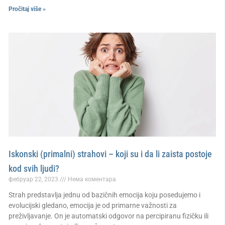
Pročitaj više »
Iskonski (primalni) strahovi – koji su i da li zaista postoje
kod svih ljudi?
фебруар 22, 2023
Нема коментара
Strah predstavlja jednu od bazičnih emocija koju posedujemo i
evolucijski gledano, emocija je od primarne važnosti za
preživljavanje. On je automatski odgovor na percipiranu fizičku ili