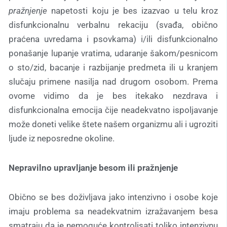
pražnjenje
napetosti koju je bes izazvao u telu kroz
disfunkcionalnu verbalnu rekaciju (svađa, obično
praćena uvredama i psovkama) i/ili disfunkcionalno
ponašanje lupanje vratima, udaranje šakom/pesnicom
o sto/zid, bacanje i razbijanje predmeta ili u kranjem
slučaju primene nasilja nad drugom osobom. Prema
ovome vidimo da je bes itekako nezdrava i
disfunkcionalna emocija čije neadekvatno ispoljavanje
može doneti velike štete našem organizmu ali i ugroziti
ljude iz neposredne okoline.
Nepravilno upravljanje besom ili pražnjenje
Obično se bes doživljava jako intenzivno i osobe koje
imaju problema sa neadekvatnim izražavanjem besa
smatraju da je nemoguće kontrolisati toliko intenzivnu