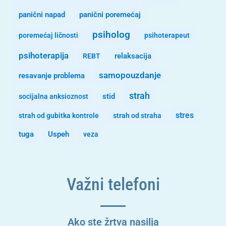
panični napad
panični poremećaj
psiholog
poremećaj ličnosti
psihoterapeut
psihoterapija
REBT
relaksacija
samopouzdanje
resavanje problema
strah
stid
socijalna anksioznost
stres
strah od gubitka kontrole
strah od straha
tuga
Uspeh
veza
Važni telefoni
Ako ste žrtva nasilja