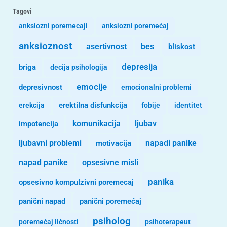
Tagovi
anksiozni poremecaji
anksiozni poremećaj
anksioznost
asertivnost
bes
bliskost
depresija
briga
decija psihologija
emocije
depresivnost
emocionalni problemi
erekcija
erektilna disfunkcija
fobije
identitet
komunikacija
ljubav
impotencija
ljubavni problemi
motivacija
napadi panike
opsesivne misli
napad panike
panika
opsesivno kompulzivni poremecaj
panični napad
panični poremećaj
psiholog
poremećaj ličnosti
psihoterapeut