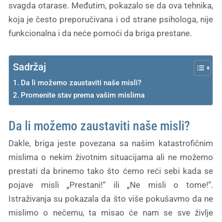
svagda otarase. Međutim, pokazalo se da ova tehnika,
koja je često preporučivana i od strane psihologa, nije
funkcionalna i da neće pomoći da briga prestane.
Sadržaj
Da li možemo zaustaviti naše misli?
Promenite stav prema vašim mislima
Da li možemo zaustaviti naše misli?
Dakle, briga jeste povezana sa našim katastrofičnim
mislima o nekim životnim situacijama ali ne možemo
prestati da brinemo tako što ćemo reći sebi kada se
pojave misli „Prestani!“ ili „Ne misli o tome!“.
Istraživanja su pokazala da što više pokušavmo da ne
mislimo o nečemu, ta misao će nam se sve življe