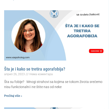
Šta je i kako se tretira agorafobija?
април 26, 2023
Нема коментара
Šta su fobije? Mnogi strahovi sa kojima se tokom života srećemo
nisu funkcionalni i ne štite nas od neke
Pročitaj više »