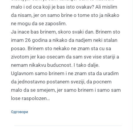
malo i od oca koji je bas isto ovakav? Ali mislim
da nisam, jer on samo brine o tome sto ja nikako
ne mogu da se zaposlim.
Ja inace bas brinem, skoro svaki dan. Brinem sto
imam 26 godina a nikako da nadjem neki stalan
posao. Brinem sto nekako ne znam sta cu sa
zivotom jer kao osecam da sam sve vise stariji a
nemam nikakvu buducnost. I tako dalje.
Uglavnom samo brinem i ne znam sta da uradim
da jednostavno postanem sveziji, da pocnem
malo da se smejem, jer samo brinem i samo sam
lose raspolozen…
Одговори