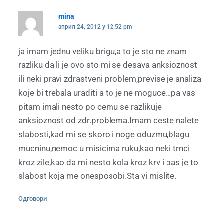
mina
април 24, 2012 у 12:52 pm
ja imam jednu veliku brigu,a to je sto ne znam
razliku da li je ovo sto mi se desava anksioznost
ili neki pravi zdrastveni problem,previse je analiza
koje bi trebala uraditi a to je ne moguce…pa vas
pitam imali nesto po cemu se razlikuje
anksioznost od zdr.problema.Imam ceste nalete
slabosti,kad mi se skoro i noge oduzmu,blagu
mucninu,nemoc u misicima ruku,kao neki trnci
kroz zile,kao da mi nesto kola kroz krv i bas je to
slabost koja me onesposobi.Sta vi mislite.
Одговори