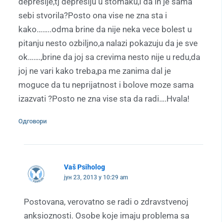
depresije,tj depresiju u stomaku,i da ih je sama
sebi stvorila?Posto ona vise ne zna sta i
kako……..odma brine da nije neka vece bolest u
pitanju nesto ozbiljno,a nalazi pokazuju da je sve
ok…….,brine da joj sa crevima nesto nije u redu,da
joj ne vari kako treba,pa me zanima dal je
moguce da tu neprijatnost i bolove moze sama
izazvati ?Posto ne zna vise sta da radi….Hvala!
Одговори
Vaš Psiholog
јун 23, 2013 у 10:29 am
Postovana, verovatno se radi o zdravstvenoj
anksioznosti. Osobe koje imaju problema sa