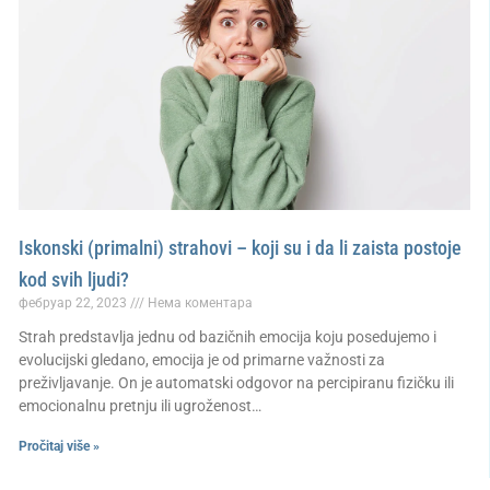
Iskonski (primalni) strahovi – koji su i da li zaista postoje
kod svih ljudi?
фебруар 22, 2023
Нема коментара
Strah predstavlja jednu od bazičnih emocija koju posedujemo i
evolucijski gledano, emocija je od primarne važnosti za
preživljavanje. On je automatski odgovor na percipiranu fizičku ili
emocionalnu pretnju ili ugroženost…
Pročitaj više »