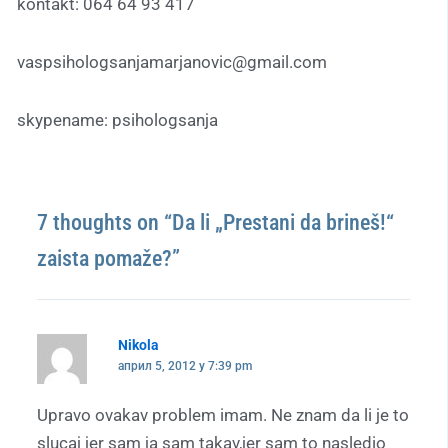
kontakt: 064 64 93 417
vaspsihologsanjamarjanovic@gmail.com
skypename: psihologsanja
7 thoughts on “Da li „Prestani da brineš!“
zaista pomaže?”
Nikola
април 5, 2012 у 7:39 pm
Upravo ovakav problem imam. Ne znam da li je to
slucaj jer sam ja sam takav,jer sam to nasledio