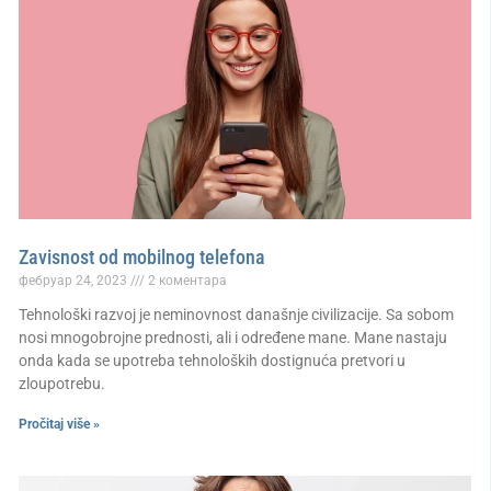
Zavisnost od mobilnog telefona
фебруар 24, 2023
2 коментара
Tehnološki razvoj je neminovnost današnje civilizacije. Sa sobom
nosi mnogobrojne prednosti, ali i određene mane. Mane nastaju
onda kada se upotreba tehnoloških dostignuća pretvori u
zloupotrebu.
Pročitaj više »