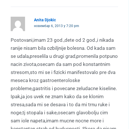
Anita Djokic
новембар 6, 2013 у 7:20 pm
Postovani,imam 23 god.,dete od 2 god.,i nikada
ranije nisam bila ozbiljnije bolesna. Od kada sam
se udala,preselila u drugi grad,promenila potpuno
nacin zivota,osecam da sam pod konstantnim
stresom,sto mi se i fizicki manifestovalo pre dva
meseca kroz gastroenteroloske
probleme,gastritis i povecane zeludacne kiseline.
Ipak,ja jos uvek ne znam kako da se klonim
stresa,sada mi se desava i to da mi trnu ruke i
noge,tj stopala i sake,osecam glavobolju cim
sam iole napeta,imam mucne nocne more i
konstantan strah od buducnosti. Skoro da nisam