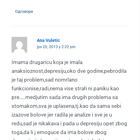
Одговори
Ana Vuletic
јун 20, 2013 у 2:22 pm
Imama drugaricu koja je imala
anaksioznost,depresiju,oko dve godine,pebrodila
je taj problem,sad nomrlano
funkcionise,radi,nema vise strah ni paniku kao
pre…..medjutim sada ima drugih problema sa
stomakom,sva je uplasena,tj.kao da sama sebi
izazove bolove jer radila je analize i sve je u
redu,sad je nikakava i pada u depresiju opet zbog
toga,da li j emoguce da ima bolove zbog