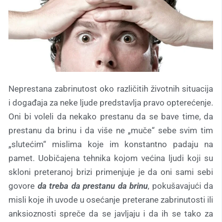
Neprestana zabrinutost oko različitih životnih situacija
i događaja za neke ljude predstavlja pravo opterećenje.
Oni bi voleli da nekako prestanu da se bave time, da
prestanu da brinu i da više ne „muče“ sebe svim tim
„slutećim“ mislima koje im konstantno padaju na
pamet. Uobičajena tehnika kojom većina ljudi koji su
skloni preteranoj brizi primenjuje je da oni sami sebi
govore
da treba da prestanu da brinu
, pokušavajući da
misli koje ih uvode u osećanje preterane zabrinutosti ili
anksioznosti spreče da se javljaju i da ih se tako za