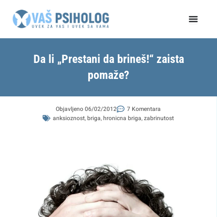
Пређи
на
садржај
Da li „Prestani da brineš!“ zaista
pomaže?
Objavljeno
06/02/2012
7 Komentara
anksioznost
,
briga
,
hronicna briga
,
zabrinutost