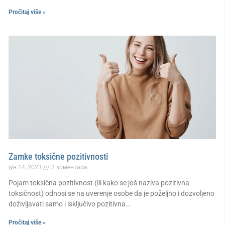
Pročitaj više »
Zamke toksične pozitivnosti
јун 14, 2023
2 коментара
Pojam toksična pozitivnost (ili kako se još naziva pozitivna
toksičnost) odnosi se na uverenje osobe da je poželjno i dozvoljeno
doživljavati samo i isključivo pozitivna…
Pročitaj više »