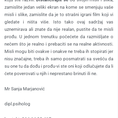
zamislite jedan veliki ekran na kome se smenjuju vaše
misli i slike, zamislite da je to strašni igrani film koji vi
gledate i ništa više. Isto tako ovaj sadržaj vas
uznemirava ali znate da nije realan, pustite da te misli
prođu. U jednom trenutku počećete da razmišljate o
nečem što je realno i prebaciti se na realne aktivnosti.
Misli mogu biti ovakve i onakve ne treba ih stopirati jer
nisu značajne, treba ih samo posmatrati sa svešću da
su one tu da dođu i prođu-vi ste oni koji odlučujete da li
ćete poverovati u njih i neprestano brinuti ili ne.
Mr Sanja Marjanović
dipl.psiholog