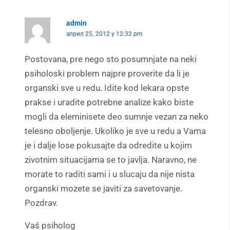
admin
април 25, 2012 у 12:32 pm
Postovana, pre nego sto posumnjate na neki
psiholoski problem najpre proverite da li je
organski sve u redu. Idite kod lekara opste
prakse i uradite potrebne analize kako biste
mogli da eleminisete deo sumnje vezan za neko
telesno oboljenje. Ukoliko je sve u redu a Vama
je i dalje lose pokusajte da odredite u kojim
zivotnim situacijama se to javlja. Naravno, ne
morate to raditi sami i u slucaju da nije nista
organski mozete se javiti za savetovanje.
Pozdrav.
Vaš psiholog