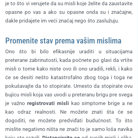
je to što vi verujete da su misli koje želite da zaustavite
opasne po vas a ako su opasne onda su i značajne,
dakle pridajete im veći značaj nego što zaslužuju.
Promenite stav prema vašim mislima
Ono što bi bilo efikasnije uraditi u situacijama
preterane zabrinutosti, kada počnete po glavi da vrtite
misli o tome kako niste ovo ili ono uradili, rekli, i kako
će se desiti nešto katastrofalno zbog toga i toga ne
pokušavajte da to stopirate. Umesto da stopirate ovu
bujicu misli koja vas uvodi u preteranu brigu pre svega
je važno
registrovati misli
kao simptome brige a ne
kao odraz realnosti. Ne možete znati šta će se
dogoditi, ne možete predviđati budućnost. To što
mislite negativno ništa ne znači to je samo loša navika
koju ste razvili.
Distancirajte se
od svojih misli i slika,