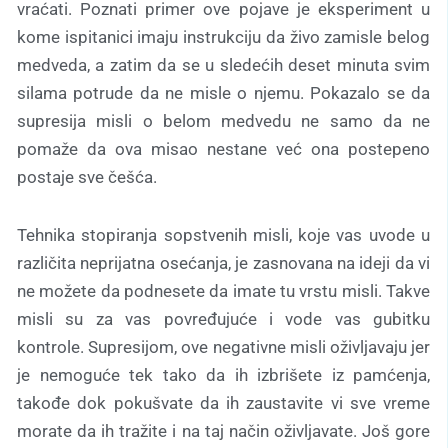
vraćati. Poznati primer ove pojave je eksperiment u
kome ispitanici imaju instrukciju da živo zamisle belog
medveda, a zatim da se u sledećih deset minuta svim
silama potrude da ne misle o njemu. Pokazalo se da
supresija misli o belom medvedu ne samo da ne
pomaže da ova misao nestane već ona postepeno
postaje sve češća.
Tehnika stopiranja sopstvenih misli, koje vas uvode u
različita neprijatna osećanja, je zasnovana na ideji da vi
ne možete da podnesete da imate tu vrstu misli. Takve
misli su za vas povređujuće i vode vas gubitku
kontrole. Supresijom, ove negativne misli oživljavaju jer
je nemoguće tek tako da ih izbrišete iz pamćenja,
takođe dok pokušvate da ih zaustavite vi sve vreme
morate da ih tražite i na taj način oživljavate. Još gore