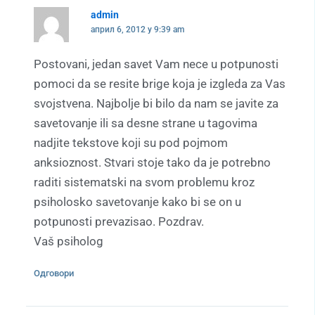
admin
април 6, 2012 у 9:39 am
Postovani, jedan savet Vam nece u potpunosti
pomoci da se resite brige koja je izgleda za Vas
svojstvena. Najbolje bi bilo da nam se javite za
savetovanje ili sa desne strane u tagovima
nadjite tekstove koji su pod pojmom
anksioznost. Stvari stoje tako da je potrebno
raditi sistematski na svom problemu kroz
psiholosko savetovanje kako bi se on u
potpunosti prevazisao. Pozdrav.
Vaš psiholog
Одговори