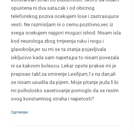
opustena ni dva sata,cak i od obicnog
telefonskog poziva ocekujem lose i zastrasujuce
vesti. Ne razmisljam ni o cemu pozitivno,vec iz
svega ocekujem najgori moguci ishod. Nisam isla
kod neurologa zbog trnjeenja ruku i nogu i
glavobolje,jer su mi se ta stanja pojavljivala
iskljucivo kada sam napeta,pa to nisam povezala
ni sa kakvom bolescu. Lekar opste prakse mi je
prepisao tabl.za smirenje Lexilijum,1x na dan,ali
se nisam usudila da pijem. Moje pitanje je,da li bi
mi psiholosko savetovanje pomoglo da se resim
ovog konstantnog straha i napetosti?
Одговори