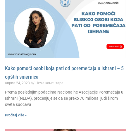
Kako pomoći osobi koja pati od poremećaja u ishrani – 5
opštih smernica
април 24, 2023
Нема коментара
Prema poslednjim podacima Nacionalne Asocijacije Poremećaja u
Ishrani (NEDA), procenjuje se da se preko 70 miliona ljudi širom
sveta suočava
Pročitaj više »