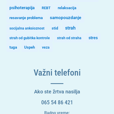
psihoterapija
REBT
relaksacija
samopouzdanje
resavanje problema
strah
stid
socijalna anksioznost
stres
strah od gubitka kontrole
strah od straha
tuga
Uspeh
veza
Važni telefoni
Ako ste žrtva nasilja
065 54 86 421
Radno vreme: