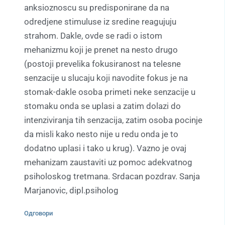
anksioznoscu su predisponirane da na
odredjene stimuluse iz sredine reagujuju
strahom. Dakle, ovde se radi o istom
mehanizmu koji je prenet na nesto drugo
(postoji prevelika fokusiranost na telesne
senzacije u slucaju koji navodite fokus je na
stomak-dakle osoba primeti neke senzacije u
stomaku onda se uplasi a zatim dolazi do
intenziviranja tih senzacija, zatim osoba pocinje
da misli kako nesto nije u redu onda je to
dodatno uplasi i tako u krug). Vazno je ovaj
mehanizam zaustaviti uz pomoc adekvatnog
psiholoskog tretmana. Srdacan pozdrav. Sanja
Marjanovic, dipl.psiholog
Одговори