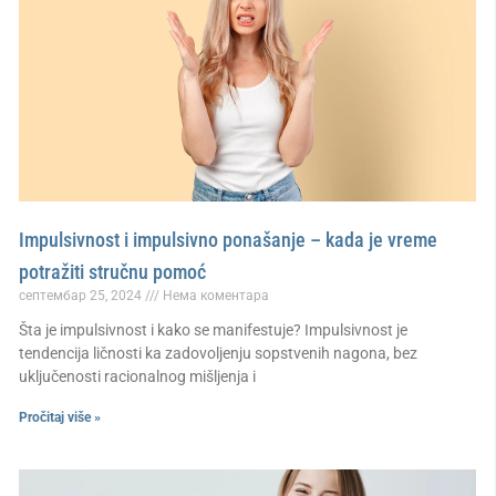
Impulsivnost i impulsivno ponašanje – kada je vreme
potražiti stručnu pomoć
септембар 25, 2024
Нема коментара
Šta je impulsivnost i kako se manifestuje? Impulsivnost je
tendencija ličnosti ka zadovoljenju sopstvenih nagona, bez
uključenosti racionalnog mišljenja i
Pročitaj više »