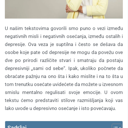
U našim tekstovima govorili smo puno o vezi između
negativnih misli i negativnih osećanja, između ostalih i
depresije. Ova veza je suptilna i često se dešava da
osobe koje pate od depresije ne mogu da povežu ove
dve po prirodi različite stvari i smatraju da postaju
depresivniji „sami od sebe“. Ipak, ukoliko počnete da
obraćate pažnju na ono šta i kako mislite i na to šta u
tom trenutku osećate uvidećete da možete u izvesnom
smislu mentalno regulisati svoje emocije. U ovom
tekstu ćemo predstaviti stilove razmišljanja koji vas
lako uvode u depresivno osećanje i isto povećavaju.
Sadržaj