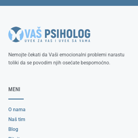
Nemojte čekati da Vaši emocionalni problemi narastu
toliki da se povodim njih osećate bespomoćno.
MENI
O nama
Naš tim
Blog