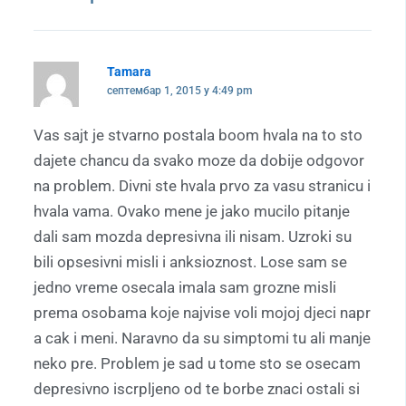
Tamara
септембар 1, 2015 у 4:49 pm
Vas sajt je stvarno postala boom hvala na to sto
dajete chancu da svako moze da dobije odgovor
na problem. Divni ste hvala prvo za vasu stranicu i
hvala vama. Ovako mene je jako mucilo pitanje
dali sam mozda depresivna ili nisam. Uzroki su
bili opsesivni misli i anksioznost. Lose sam se
jedno vreme osecala imala sam grozne misli
prema osobama koje najvise voli mojoj djeci napr
a cak i meni. Naravno da su simptomi tu ali manje
neko pre. Problem je sad u tome sto se osecam
depresivno iscrpljeno od te borbe znaci ostali si