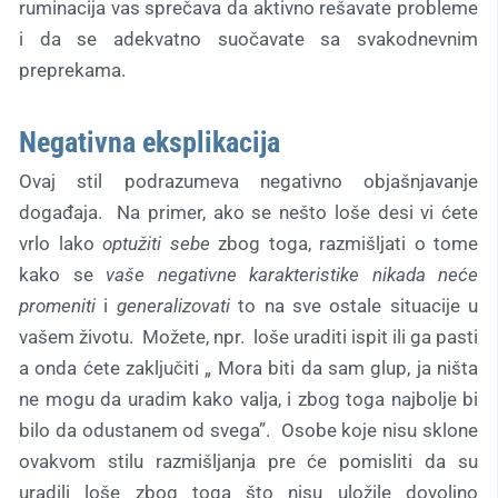
ruminacija vas sprečava da aktivno rešavate probleme
i da se adekvatno suočavate sa svakodnevnim
preprekama.
Negativna eksplikacija
Ovaj stil podrazumeva negativno objašnjavanje
događaja. Na primer, ako se nešto loše desi vi ćete
vrlo lako
optužiti sebe
zbog toga, razmišljati o tome
kako se
vaše negativne karakteristike nikada neće
promeniti
i
generalizovati
to na sve ostale situacije u
vašem životu. Možete, npr. loše uraditi ispit ili ga pasti
a onda ćete zaključiti „ Mora biti da sam glup, ja ništa
ne mogu da uradim kako valja, i zbog toga najbolje bi
bilo da odustanem od svega”. Osobe koje nisu sklone
ovakvom stilu razmišljanja pre će pomisliti da su
uradili loše zbog toga što nisu uložile dovoljno