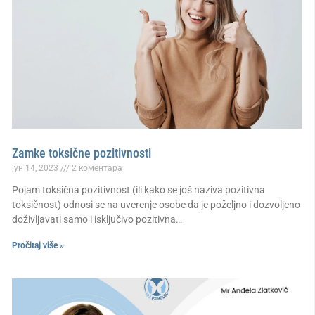
Zamke toksične pozitivnosti
јун 14, 2023
2 коментара
Pojam toksična pozitivnost (ili kako se još naziva pozitivna
toksičnost) odnosi se na uverenje osobe da je poželjno i dozvoljeno
doživljavati samo i isključivo pozitivna…
Pročitaj više »