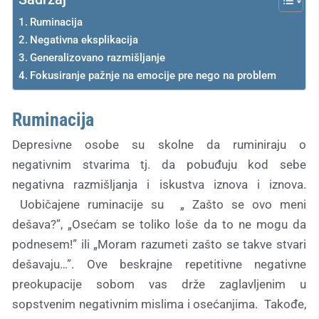
Ruminacija
Negativna eksplikacija
Generalizovano razmišljanje
Fokusiranje pažnje na emocije pre nego na problem
Ruminacija
Depresivne osobe su skolne da ruminiraju o
negativnim stvarima tj. da pobuđuju kod sebe
negativna razmišljanja i iskustva iznova i iznova.
Uobičajene ruminacije su „ Zašto se ovo meni
dešava?”, „Osećam se toliko loše da to ne mogu da
podnesem!” ili „Moram razumeti zašto se takve stvari
dešavaju…”. Ove beskrajne repetitivne negativne
preokupacije sobom vas drže zaglavljenim u
sopstvenim negativnim mislima i osećanjima. Takođe,