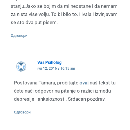
stanju.Jako se bojim da mi neostane i da nemam
za nista vise volju. To bi bilo to. Hvala i izvinjavam
se sto dva put pisem.
Одговори
Vaš Psiholog
јул 12, 2016 у 10:15 am
Postovana Tamara, pročitajte
ovaj
naš tekst tu
ćete naći odgovor na pitanje o razlici između
depresije i anksioznosti. Srdacan pozdrav.
Одговори