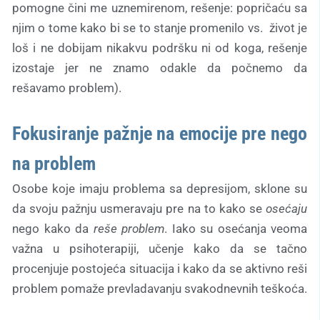
pomogne čini me uznemirenom, rešenje: popričaću sa
njim o tome kako bi se to stanje promenilo vs. život je
loš i ne dobijam nikakvu podršku ni od koga, rešenje
izostaje jer ne znamo odakle da počnemo da
rešavamo problem).
Fokusiranje pažnje na emocije pre nego
na problem
Osobe koje imaju problema sa depresijom, sklone su
da svoju pažnju usmeravaju pre na to kako se
osećaju
nego kako da
reše problem
. Iako su osećanja veoma
važna u psihoterapiji, učenje kako da se tačno
procenjuje postojeća situacija i kako da se aktivno reši
problem pomaže prevladavanju svakodnevnih teškoća.