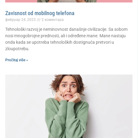
Zavisnost od mobilnog telefona
фебруар 24, 2023
2 коментара
Tehnološki razvoj je neminovnost današnje civilizacije. Sa sobom
nosi mnogobrojne prednosti, ali i određene mane. Mane nastaju
onda kada se upotreba tehnoloških dostignuća pretvori u
zloupotrebu.
Pročitaj više »