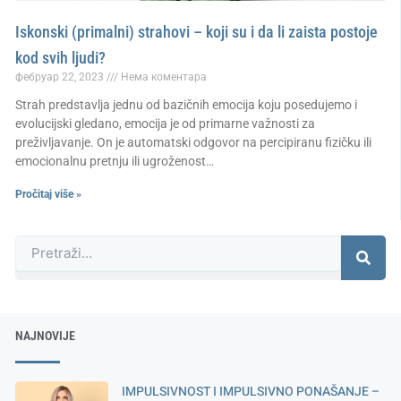
Iskonski (primalni) strahovi – koji su i da li zaista postoje
kod svih ljudi?
фебруар 22, 2023
Нема коментара
Strah predstavlja jednu od bazičnih emocija koju posedujemo i
evolucijski gledano, emocija je od primarne važnosti za
preživljavanje. On je automatski odgovor na percipiranu fizičku ili
emocionalnu pretnju ili ugroženost…
Pročitaj više »
Претрага
NAJNOVIJE
IMPULSIVNOST I IMPULSIVNO PONAŠANJE –