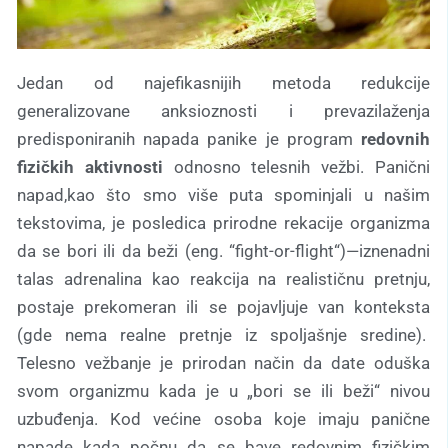
Jedan od najefikasnijih metoda redukcije
generalizovane anksioznosti i prevazilaženja
predisponiranih napada panike je program
redovnih
fizičkih aktivnosti
odnosno telesnih vežbi. Panični
napad,kao što smo više puta spominjali u našim
tekstovima, je posledica prirodne rekacije organizma
da se bori ili da beži (eng. “fight-or-flight“)—iznenadni
talas adrenalina kao reakcija na realističnu pretnju,
postaje prekomeran ili se pojavljuje van konteksta
(gde nema realne pretnje iz spoljašnje sredine).
Telesno vežbanje je prirodan način da date oduška
svom organizmu kada je u „bori se ili beži“ nivou
uzbuđenja. Kod većine osoba koje imaju panične
napade kada počnu da se bave redovnim fizičkim