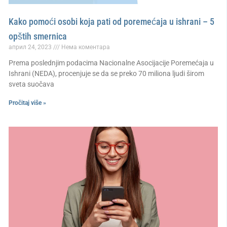
Kako pomoći osobi koja pati od poremećaja u ishrani – 5
opštih smernica
април 24, 2023
Нема коментара
Prema poslednjim podacima Nacionalne Asocijacije Poremećaja u
Ishrani (NEDA), procenjuje se da se preko 70 miliona ljudi širom
sveta suočava
Pročitaj više »