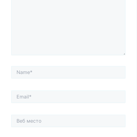
ovde…
Name*
Email*
Веб
место