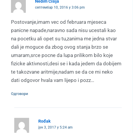
Nedim Cisija
септембар 10, 2016 у 3:06 pm
Postovanje,imam vec od februara mjeseca
panicne napade,naravno sada nisu ucestali kao
na pocetku ali opet su tu,zanima me jedna stvar
dali je moguce da zbog ovog stanja brzo se
umaram,srce pocne da lupa prilikom bilo koje
fizicke aktivnosti,desi se i kada jedem da dobijem
te takozvane aritmije,nadam se da ce mi neko
dati odgovor hvala vam lijepo i pozz…
Одговори
Rođak
јун 3, 2017 у 5:24 am