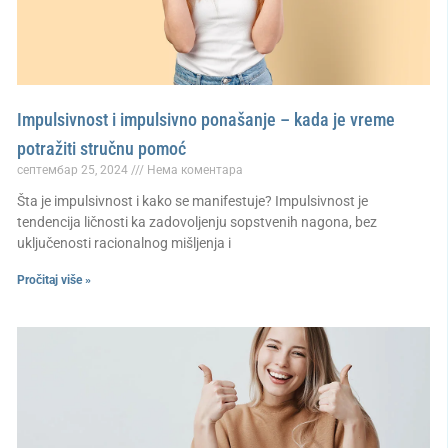
Impulsivnost i impulsivno ponašanje – kada je vreme
potražiti stručnu pomoć
септембар 25, 2024
Нема коментара
Šta je impulsivnost i kako se manifestuje? Impulsivnost je
tendencija ličnosti ka zadovoljenju sopstvenih nagona, bez
uključenosti racionalnog mišljenja i
Pročitaj više »