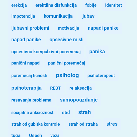
erekcija
erektilna disfunkcija
fobije
identitet
komunikacija
ljubav
impotencija
ljubavni problemi
motivacija
napadi panike
opsesivne misli
napad panike
panika
opsesivno kompulzivni poremecaj
panični napad
panični poremećaj
psiholog
poremećaj ličnosti
psihoterapeut
psihoterapija
REBT
relaksacija
samopouzdanje
resavanje problema
strah
stid
socijalna anksioznost
stres
strah od gubitka kontrole
strah od straha
tuga
Uspeh
veza