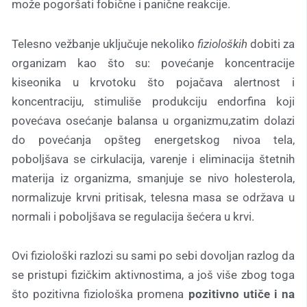
može pogoršati fobične i panične reakcije.
Telesno vežbanje uključuje nekoliko
fizioloških
dobiti za
organizam kao što su: povećanje koncentracije
kiseonika u krvotoku što pojačava alertnost i
koncentraciju, stimuliše produkciju endorfina koji
povećava osećanje balansa u organizmu,zatim dolazi
do povećanja opšteg energetskog nivoa tela,
poboljšava se cirkulacija, varenje i eliminacija štetnih
materija iz organizma, smanjuje se nivo holesterola,
normalizuje krvni pritisak, telesna masa se održava u
normali i poboljšava se regulacija šećera u krvi.
Ovi fiziološki razlozi su sami po sebi dovoljan razlog da
se pristupi fizičkim aktivnostima, a još više zbog toga
što pozitivna fiziološka promena
pozitivno utiče i na