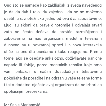
Ono što se nameće kao zaklljučak iz svega navedenog
je da da duh i telo idu zajedno i da se ne možemo
osetiti u ravnoteži ako jedno od ova dva zapostavimo.
Ljudi su skloni da prave dihotomije i odvajaju stvari
zato se često dešava da previše razmišljamo i
zaboravimo na naš organizam, međutim telesno i
duhovno su u povratnoj sprezi i njihova interakcija
utiče na ono šta osećamo i kako reagujemo. Prema
tome, ako se osećate anksiozno, doživljavate panične
napade ili fobije, pored mentalnih tehnika koje smo
vam prikazali u našim dosadašnjim tekstovima
pokušajte da poradite i na održanju vaše telesne forme
i tako dodatno ojačate svoj organizam da se izbori sa
spoljašnjim preprekama.
Mr Sanja Marjanović