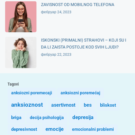
ZAVISNOST OD MOBILNOG TELEFONA
фебруар 24, 2023
ISKONSKI (PRIMALNI) STRAHOVI – KOJI SU I
DA LI ZAISTA POSTOJE KOD SVIH LJUDI?
фебруар 22, 2023
Tagovi
anksiozni poremecaji
anksiozni poremećaj
anksioznost
asertivnost
bes
bliskost
depresija
briga
decija psihologija
emocije
depresivnost
emocionalni problemi