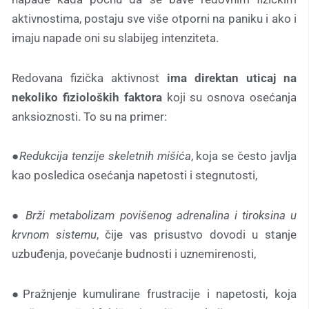
aktivnostima, postaju sve više otporni na paniku i ako i
imaju napade oni su slabijeg intenziteta.
Redovana fizička aktivnost
ima direktan uticaj na
nekoliko fizioloških faktora
koji su osnova osećanja
anksioznosti. To su na primer:
●
Redukcija tenzije skeletnih mišića
, koja se često javlja
kao posledica osećanja napetosti i stegnutosti,
●
Brži metabolizam povišenog adrenalina i tiroksina u
krvnom sistemu
, čije vas prisustvo dovodi u stanje
uzbuđenja, povećanje budnosti i uznemirenosti,
●Pražnjenje kumulirane frustracije i napetosti, koja