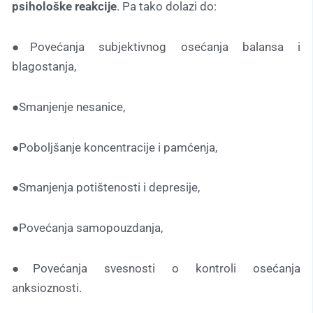
psihološke reakcije
. Pa tako dolazi do:
●Povećanja subjektivnog osećanja balansa i
blagostanja,
●Smanjenje nesanice,
●Poboljšanje koncentracije i pamćenja,
●Smanjenja potištenosti i depresije,
●Povećanja samopouzdanja,
●Povećanja svesnosti o kontroli osećanja
anksioznosti.