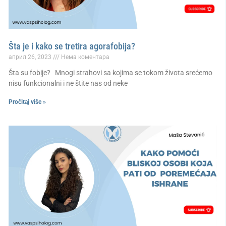
Šta je i kako se tretira agorafobija?
април 26, 2023
Нема коментара
Šta su fobije? Mnogi strahovi sa kojima se tokom života srećemo
nisu funkcionalni i ne štite nas od neke
Pročitaj više »