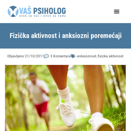
Пређи
на
садржај
Fizička aktivnost i anksiozni poremećaji
Objavljeno
21/10/2011
3 Komentara
anksioznost
,
fizicka aktivnost