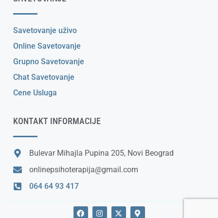
Savetovanje uživo
Online Savetovanje
Grupno Savetovanje
Chat Savetovanje
Cene Usluga
KONTAKT INFORMACIJE
Bulevar Mihajla Pupina 205, Novi Beograd
onlinepsihoterapija@gmail.com
064 64 93 417
F
I
X
M
a
n
-
a