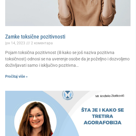
Zamke toksične pozitivnosti
јун 14, 2023
2 коментара
Pojam toksična pozitivnost (ili kako se još naziva pozitivna
toksičnost) odnosi se na uverenje osobe da je poželjno i dozvoljeno
doživljavati samo i isključivo pozitivna…
Pročitaj više »