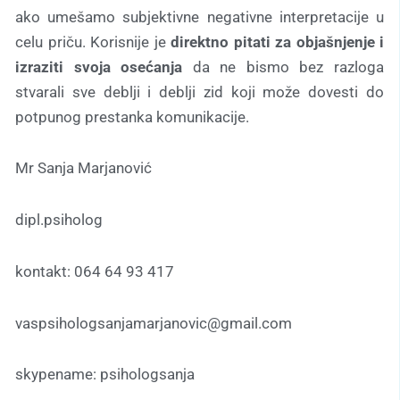
ako umešamo subjektivne negativne interpretacije u
celu priču. Korisnije je
direktno pitati za objašnjenje i
izraziti svoja osećanja
da ne bismo bez razloga
stvarali sve deblji i deblji zid koji može dovesti do
potpunog prestanka komunikacije.
Mr Sanja Marjanović
dipl.psiholog
kontakt: 064 64 93 417
vaspsihologsanjamarjanovic@gmail.com
skypename: psihologsanja