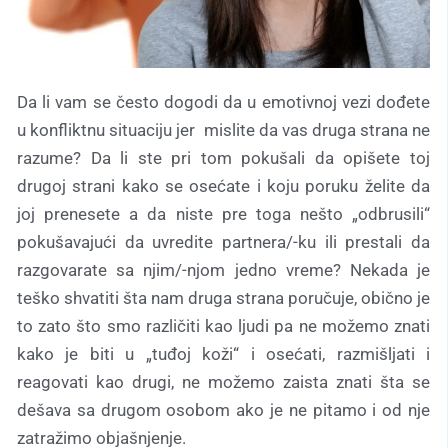
Da li vam se često dogodi da u emotivnoj vezi dođete
u konfliktnu situaciju jer mislite da vas druga strana ne
razume? Da li ste pri tom pokušali da opišete toj
drugoj strani kako se osećate i koju poruku želite da
joj prenesete a da niste pre toga nešto „odbrusili“
pokušavajući da uvredite partnera/-ku ili prestali da
razgovarate sa njim/-njom jedno vreme? Nekada je
teško shvatiti šta nam druga strana poručuje, obično je
to zato što smo različiti kao ljudi pa ne možemo znati
kako je biti u „tuđoj koži“ i osećati, razmišljati i
reagovati kao drugi, ne možemo zaista znati šta se
dešava sa drugom osobom ako je ne pitamo i od nje
zatražimo objašnjenje.