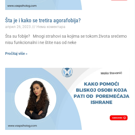
Šta je i kako se tretira agorafobija?
април 26, 2023
Нема коментара
Šta su fobije? Mnogi strahovi sa kojima se tokom života srećemo
nisu funkcionalni i ne štite nas od neke
Pročitaj više »