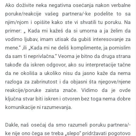
Ako doživite neka negativna osećanja nakon verbalne
poruke/reakcije vašeg partnera/-ke podelite to sa
njim/njom i opišite kako ste vi shvatili tu poruku. Na
primer: „ Kada mi kažeš da si umorna a ja želim da
vodimo ljubav, imam utisak da gubiš interesovanje za
mene.“ ,ili „Kada mi ne deliš komplimente, ja pomislim
da sam ti neprivlačna.“ Veoma je bitno da druga strana
takođe da iskren odgovor, ako su interpretacije tačne
da ne okoliša a ukoliko nisu da jasno kaže da nema
razloga za zabrinutost i da objasni šta njegove/njene
reakcije/poruke zaista znače. Vidimo da je ovde
ključna stvar biti iskren i otvoren bez toga nema dobre
komunikacije ni razumevanja.
Dakle, naš osećaj da smo razumeli poruku partnera/-
ke nije ono čega se treba „slepo“ pridržavati pogotovo