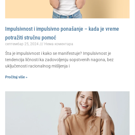
Impulsivnost i impulsivno ponašanje – kada je vreme
potražiti stručnu pomoć
септембар 25, 2024
Нема коментара
Šta je impulsivnost i kako se manifestuje? Impulsivnost je
tendencija ličnosti ka zadovoljenju sopstvenih nagona, bez
uključenosti racionalnog mišljenja i
Pročitaj više »