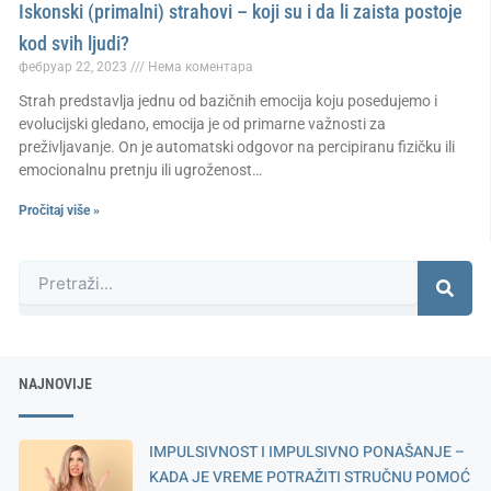
Iskonski (primalni) strahovi – koji su i da li zaista postoje
kod svih ljudi?
фебруар 22, 2023
Нема коментара
Strah predstavlja jednu od bazičnih emocija koju posedujemo i
evolucijski gledano, emocija je od primarne važnosti za
preživljavanje. On je automatski odgovor na percipiranu fizičku ili
emocionalnu pretnju ili ugroženost…
Pročitaj više »
Претрага
NAJNOVIJE
IMPULSIVNOST I IMPULSIVNO PONAŠANJE –
KADA JE VREME POTRAŽITI STRUČNU POMOĆ