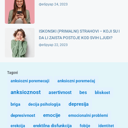
фебруар 24, 2023
ISKONSKI (PRIMALNI) STRAHOVI – KOJI SU I
DA LI ZAISTA POSTOJE KOD SVIH LJUDI?
фебруар 22, 2023
Tagovi
anksiozni poremecaji
anksiozni poremećaj
anksioznost
asertivnost
bes
bliskost
depresija
briga
decija psihologija
emocije
depresivnost
emocionalni problemi
erekcija
erektilna disfunkcija
fobije
identitet