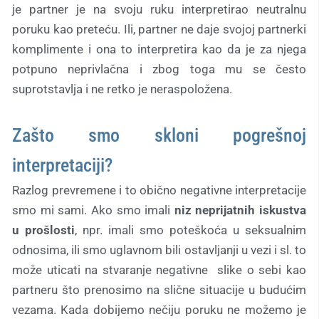
je partner je na svoju ruku interpretirao neutralnu
poruku kao preteću. Ili, partner ne daje svojoj partnerki
komplimente i ona to interpretira kao da je za njega
potpuno neprivlačna i zbog toga mu se često
suprotstavlja i ne retko je neraspoložena.
Zašto smo skloni pogrešnoj
interpretaciji?
Razlog prevremene i to obično negativne interpretacije
smo mi sami. Ako smo imali
niz neprijatnih iskustva
u prošlosti
, npr. imali smo poteškoća u seksualnim
odnosima, ili smo uglavnom bili ostavljanji u vezi i sl. to
može uticati na stvaranje negativne slike o sebi kao
partneru što prenosimo na slične situacije u budućim
vezama. Kada dobijemo nečiju poruku ne možemo je