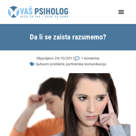
Пређи
на
садржај
Da li se zaista razumemo?
Objavljeno
24/10/2011
1 komentar
ljubavni problemi
,
partnerska komunikacija