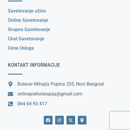
Savetovanje uživo
Online Savetovanje
Grupno Savetovanje
Chat Savetovanje
Cene Usluga
KONTAKT INFORMACIJE
Bulevar Mihajla Pupina 205, Novi Beograd
onlinepsihoterapija@gmail.com
064 64 93 417
F
I
X
M
a
n
-
a
c
s
t
p