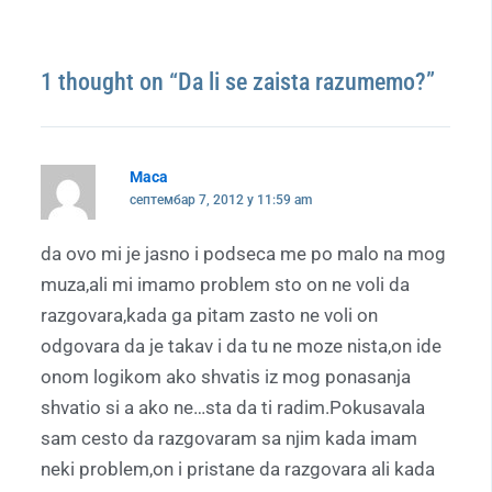
1 thought on “Da li se zaista razumemo?”
Maca
септембар 7, 2012 у 11:59 am
da ovo mi je jasno i podseca me po malo na mog
muza,ali mi imamo problem sto on ne voli da
razgovara,kada ga pitam zasto ne voli on
odgovara da je takav i da tu ne moze nista,on ide
onom logikom ako shvatis iz mog ponasanja
shvatio si a ako ne…sta da ti radim.Pokusavala
sam cesto da razgovaram sa njim kada imam
neki problem,on i pristane da razgovara ali kada