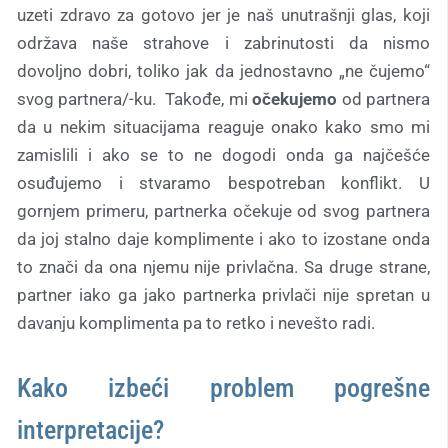
uzeti zdravo za gotovo jer je naš unutrašnji glas, koji
održava naše strahove i zabrinutosti da nismo
dovoljno dobri, toliko jak da jednostavno „ne čujemo“
svog partnera/-ku. Takođe, mi
očekujemo
od partnera
da u nekim situacijama reaguje onako kako smo mi
zamislili i ako se to ne dogodi onda ga najčešće
osuđujemo i stvaramo bespotreban konflikt. U
gornjem primeru, partnerka očekuje od svog partnera
da joj stalno daje komplimente i ako to izostane onda
to znači da ona njemu nije privlačna. Sa druge strane,
partner iako ga jako partnerka privlači nije spretan u
davanju komplimenta pa to retko i nevešto radi.
Kako izbeći problem pogrešne
interpretacije?