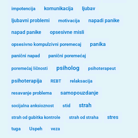
komunikacija
ljubav
impotencija
ljubavni problemi
motivacija
napadi panike
opsesivne misli
napad panike
panika
opsesivno kompulzivni poremecaj
panični napad
panični poremećaj
psiholog
poremećaj ličnosti
psihoterapeut
psihoterapija
REBT
relaksacija
samopouzdanje
resavanje problema
strah
stid
socijalna anksioznost
stres
strah od gubitka kontrole
strah od straha
tuga
Uspeh
veza