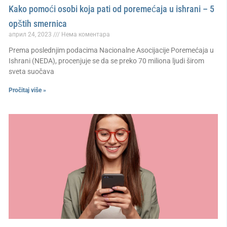
Kako pomoći osobi koja pati od poremećaja u ishrani – 5
opštih smernica
април 24, 2023
Нема коментара
Prema poslednjim podacima Nacionalne Asocijacije Poremećaja u
Ishrani (NEDA), procenjuje se da se preko 70 miliona ljudi širom
sveta suočava
Pročitaj više »