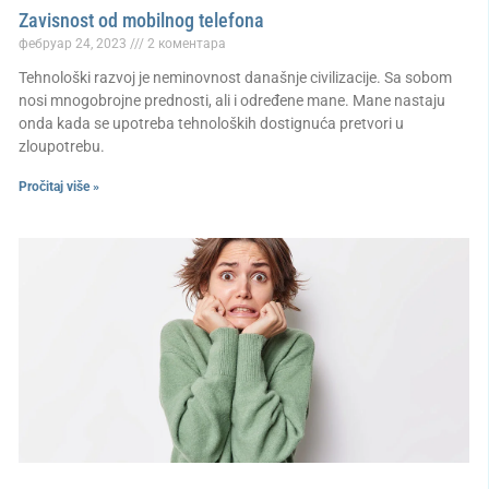
Zavisnost od mobilnog telefona
фебруар 24, 2023
2 коментара
Tehnološki razvoj je neminovnost današnje civilizacije. Sa sobom
nosi mnogobrojne prednosti, ali i određene mane. Mane nastaju
onda kada se upotreba tehnoloških dostignuća pretvori u
zloupotrebu.
Pročitaj više »