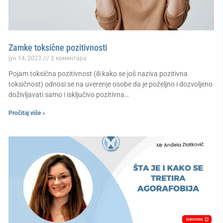
Zamke toksične pozitivnosti
јун 14, 2023
2 коментара
Pojam toksična pozitivnost (ili kako se još naziva pozitivna
toksičnost) odnosi se na uverenje osobe da je poželjno i dozvoljeno
doživljavati samo i isključivo pozitivna…
Pročitaj više »