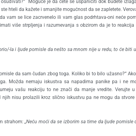
osuđivati?“ Moguće je da ćete se uspaničiti dok budete izlaga
 ste hteli da kažete i smanjite mogućnost da se zapletete. Verov
e-da vam se lice zacrvenelo ili vam glas podrhtava-oni neće pomi
imati više strpljenja i razumevanja s obzirom da je to reakcija 
/-la i ljude pomisle da nešto sa mnom nije u redu, to će biti 
pomisle da sam čudan zbog toga. Koliko bi to bilo užasno?“ Ako
g toga. Možda nemaju iskustva sa napadima panike pa i ne 
umeju vašu reakciju to ne znači da manje vredite. Verujte u
 njih nisu prolazili kroz slično iskustvu pa ne mogu da stvore
šim strahom:
„Neću moći da se izborim sa time da ljude pomisle