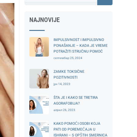
NAJNOVIJE
IMPULSIVNOST I IMPULSIVNO
PONAŠANJE – KADA JE VREME
POTRAŽITI STRUČNU POMOĆ
септембар 25, 2024
ZAMKE TOKSIČNE
POZITIVNOSTI
јун 14, 2023
ŠTA JE I KAKO SE TRETIRA
AGORAFOBIJA?
април 26, 2023
KAKO POMOĆI OSOBI KOJA
PATI OD POREMEĆAJA U
ISHRANI – 5 OPŠTIH SMERNICA