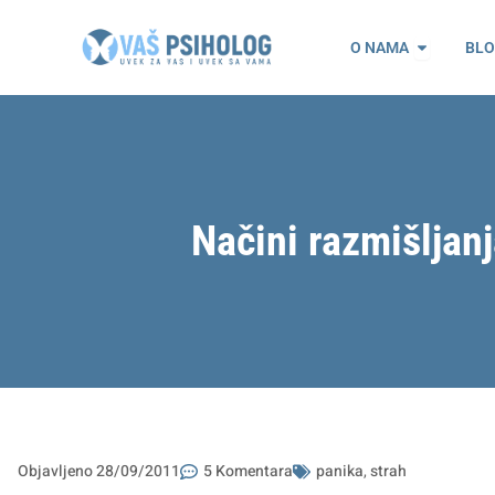
Пређи
Open O n
на
O NAMA
BL
садржај
Načini razmišljanj
Objavljeno
28/09/2011
5 Komentara
panika
,
strah