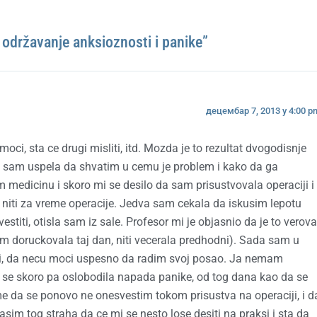
a održavanje anksioznosti i panike”
децембар 7, 2013 у 4:00 p
oci, sta ce drugi misliti, itd. Mozda je to rezultat dvogodisnje
 sam uspela da shvatim u cemu je problem i kako da ga
 medicinu i skoro mi se desilo da sam prisustvovala operaciji i
 niti za vreme operacije. Jedva sam cekala da iskusim lepotu
stiti, otisla sam iz sale. Profesor mi je objasnio da je to verov
sam doruckovala taj dan, niti vecerala predhodni). Sada sam u
ti, da necu moci uspesno da radim svoj posao. Ja nemam
am se skoro pa oslobodila napada panike, od tog dana kao da se
me da se ponovo ne onesvestim tokom prisustva na operaciji, i d
asim tog straha da ce mi se nesto lose desiti na praksi i sta da