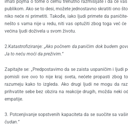
imati pojma o tome o čemu trenutno razmišljate i da će vas 
publikom. Ako se to desi, možete jednostavno skratiti ono što
niko neće ni primetiti. Takođe, iako ljudi primete da paničit
nešto s vama nije u redu, niti vas optužiti zbog toga već će 
većina ljudi doživela u svom životu.
2.Katastrofiziranje:
„Ako počnem da paničim dok budem govorio
Ja to neću moći da preživim.“
Zapitajte se: „Predpostavimo da se zaista uspaničim i ljudi 
pomisli sve ovo to nije kraj sveta, nećete propasti zbo
razumeju kako to izgleda. Ako drugi ljudi ne mogu da raz
prihvatite sebe bez obzira na reakcije drugih, možda neki od
empatije.
3. Potcenjivanje sopstvenih kapaciteta da se suočite sa va
čudan.“