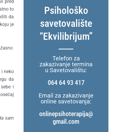
li pred
Psihološko
atno to
liti da
savetovalište
koju je
“Ekvilibrijum”
užasno.
Telefon za
zakazivanje termina
u Savetovalištu:
 i neko
mogu da
064 64 93 417
 sebe i
 osećaj
Email za zakazivanje
online savetovanja:
onlinepsihoterapija@
 da sam
gmail.com