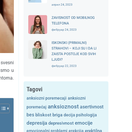
април 24, 2023
ZAVISNOST OD MOBILNOG
TELEFONA
фебруар 24, 2023
ISKONSKI (PRIMALNI)
STRAHOVI – KOJI SU I DA LI
ZAISTA POSTOJE KOD SVIH
LJUDI?
 svesni
фебруар 22, 2023
nismo u
imtoma.
Tagovi
anksiozni poremecaji
anksiozni
anksioznost
asertivnost
poremećaj
bes
bliskost
briga
decija psihologija
depresija
emocije
depresivnost
emocionalni problemi
erekcija
erektilna