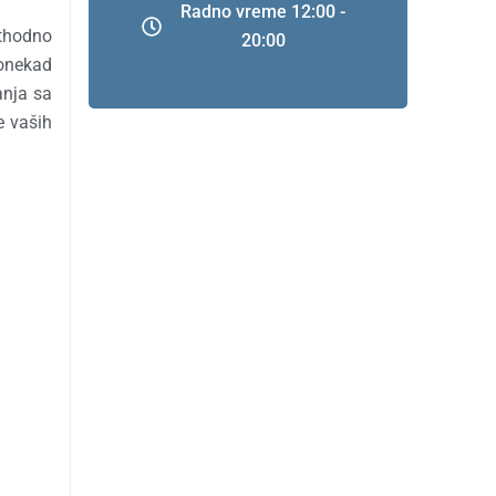
Radno vreme 12:00 -
thodno
20:00
onekad
anja sa
e vaših