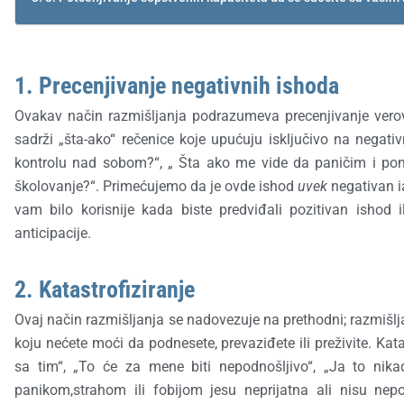
1. Precenjivanje negativnih ishoda
Ovakav način razmišljanja podrazumeva precenjivanje verov
sadrži „šta-ako“ rečenice koje upućuju isključivo na negat
kontrolu nad sobom?“, „ Šta ako me vide da paničim i p
školovanje?“. Primećujemo da je ovde ishod
uvek
negativan i
vam bilo korisnije kada biste predviđali pozitivan ishod 
anticipacije.
2. Katastrofiziranje
Ovaj način razmišljanja se nadovezuje na prethodni; razmišlja
koju nećete moći da podnesete, prevaziđete ili preživite. Ka
sa tim“, „To će za mene biti nepodnošljivo“, „Ja to nikad
panikom,strahom ili fobijom jesu neprijatna ali nisu nep