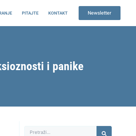
Newsletter
RANJE
PITAJTE
KONTAKT
ksioznosti i panike
Претрага