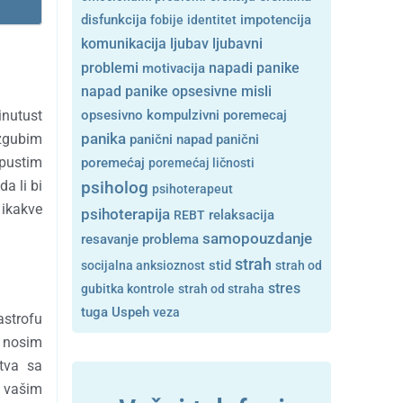
disfunkcija
fobije
identitet
impotencija
ljubavni
komunikacija
ljubav
problemi
motivacija
napadi panike
opsesivne misli
napad panike
opsesivno kompulzivni poremecaj
inutust
panika
izgubim
panični napad
panični
pustim
poremećaj
poremećaj ličnosti
a li bi
psiholog
psihoterapeut
 ikakve
psihoterapija
REBT
relaksacija
samopouzdanje
resavanje problema
strah
stid
socijalna anksioznost
strah od
stres
gubitka kontrole
strah od straha
tuga
Uspeh
veza
astrofu
e nosim
stva sa
i vašim