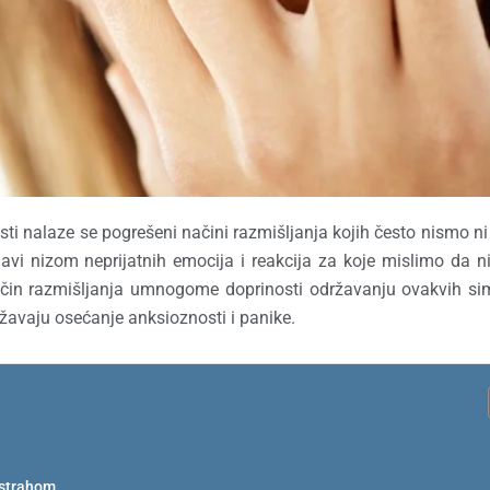
i nalaze se pogrešeni načini razmišljanja kojih često nismo ni
lavi nizom neprijatnih emocija i reakcija za koje mislimo da 
“ način razmišljanja umnogome doprinosti održavanju ovakvih s
ržavaju osećanje anksioznosti i panike.
 strahom