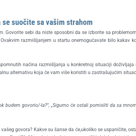
a se suočite sa vašim strahom
m. Govorite sebi da niste sposobni da se izborite sa problemo
. Ovakvim razmišljanjem u startu onemogućavate bilo kakav k
mnutih načina razmišljanja u konkretnoj situaciji doživljaja 
u alternativu koja će vam više koristiti u zastrašujućim situa
k budem govorio/-la?“, „Sigurno će ostali pomisliti da sa mno
om vašeg govora? Kakve su šanse da će,ukoliko se uspaničite, ostal