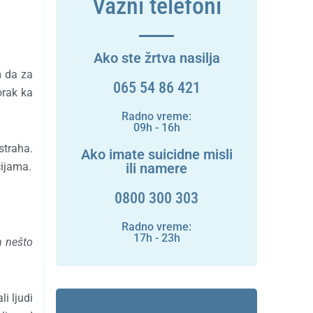
Važni telefoni
Ako ste žrtva nasilja
m da za
065 54 86 421
orak ka
Radno vreme:
09h - 16h
straha.
Ako imate suicidne misli
ili namere
cijama.
0800 300 303
Radno vreme:
17h - 23h
m nešto
i ljudi