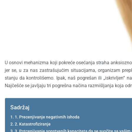
U osnovi mehanizma koji pokreće osećanja straha anksioznost
jer se, u za nas zastrašujućim situacijama, organizam prep
stanju da kontrolišemo. Ipak, naš pogrešan ili „iskrivljen
Najčešće se javljaju tri pogrešna načina razmišljanja koja od
Sadržaj
1. Precenjivanje negativnih ishoda
2. Katastrofiziranje
3. Potcenjivanje sopstvenih kapaciteta da se suočite sa vašim