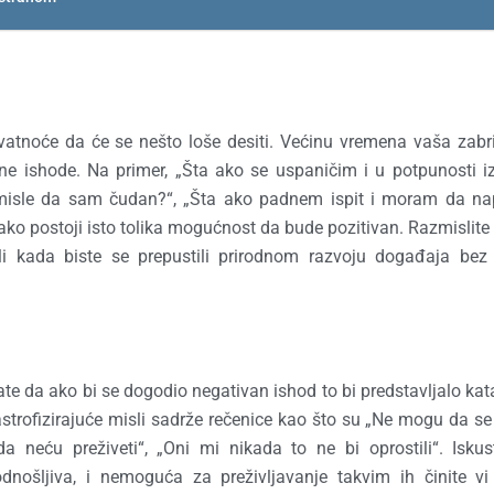
atnoće da će se nešto loše desiti. Većinu vremena vaša zabr
ivne ishode. Na primer, „Šta ako se uspaničim i u potpunosti 
omisle da sam čudan?“, „Šta ako padnem ispit i moram da na
ako postoji isto tolika mogućnost da bude pozitivan. Razmislite d
ili kada biste se prepustili prirodnom razvoju događaja bez
te da ako bi se dogodio negativan ishod to bi predstavljalo kat
tastrofizirajuće misli sadrže rečenice kao što su „Ne mogu da s
a neću preživeti“, „Oni mi nikada to ne bi oprostili“. Isku
odnošljiva, i nemoguća za preživljavanje takvim ih činite v