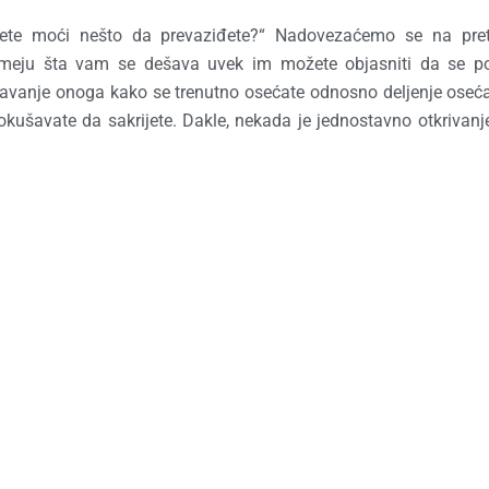
 nećete moći nešto da prevaziđete?“ Nadovezaćemo se na pre
zumeju šta vam se dešava uvek im možete objasniti da se p
ažavanje onoga kako se trenutno osećate odnosno deljenje oseć
kušavate da sakrijete. Dakle, nekada je jednostavno otkrivanj