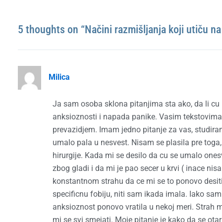
5 thoughts on “Načini razmišljanja koji utiču n
Milica
Ja sam osoba sklona pitanjima sta ako, da li cu m
anksioznosti i napada panike. Vasim tekstovima
prevazidjem. Imam jedno pitanje za vas, studiram
umalo pala u nesvest. Nisam se plasila pre toga,
hirurgije. Kada mi se desilo da cu se umalo onesve
zbog gladi i da mi je pao secer u krvi ( inace ni
konstantnom strahu da ce mi se to ponovo desi
specificnu fobiju, niti sam ikada imala. Iako s
anksioznost ponovo vratila u nekoj meri. Strah 
mi se svi smejati. Moje pitanje je kako da se otar