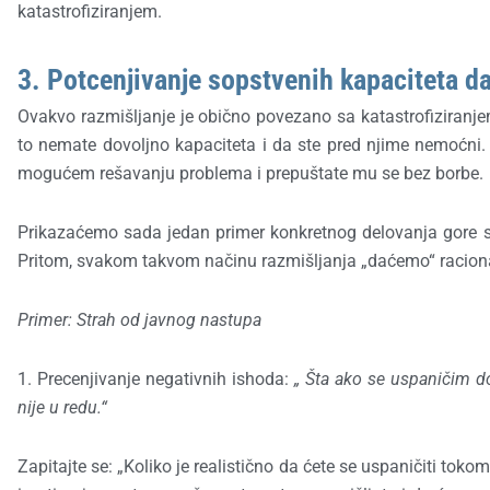
katastrofiziranjem.
3. Potcenjivanje sopstvenih kapaciteta d
Ovakvo razmišljanje je obično povezano sa katastrofiziranje
to nemate dovoljno kapaciteta i da ste pred njime nemoćni
mogućem rešavanju problema i prepuštate mu se bez borbe.
Prikazaćemo sada jedan primer konkretnog delovanja gore spo
Pritom, svakom takvom načinu razmišljanja „daćemo“ racionaln
Primer: Strah od javnog nastupa
1. Precenjivanje negativnih ishoda:
„ Šta ako se uspaničim do
nije u redu.“
Zapitajte se: „Koliko je realistično da ćete se uspaničiti tok