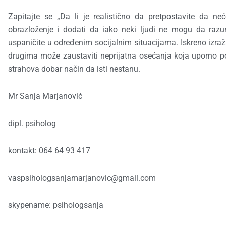
Zapitajte se „Da li je realistično da pretpostavite da
obrazloženje i dodati da iako neki ljudi ne mogu da ra
uspaničite u određenim socijalnim situacijama. Iskreno izr
drugima može zaustaviti neprijatna osećanja koja uporno po
strahova dobar način da isti nestanu.
Mr Sanja Marjanović
dipl. psiholog
kontakt: 064 64 93 417
vaspsihologsanjamarjanovic@gmail.com
skypename: psihologsanja