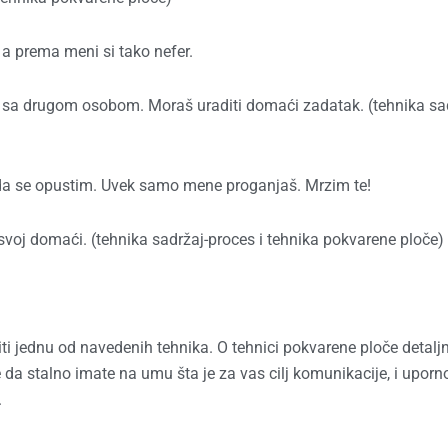
, a prema meni si tako nefer.
 sa drugom osobom. Moraš uraditi domaći zadatak. (tehnika sa
š da se opustim. Uvek samo mene proganjaš. Mrzim te!
 svoj domaći. (tehnika sadržaj-proces i tehnika pokvarene ploče)
ti jednu od navedenih tehnika. O tehnici pokvarene ploče detaljni
 da stalno imate na umu šta je za vas cilj komunikacije, i uporn
.