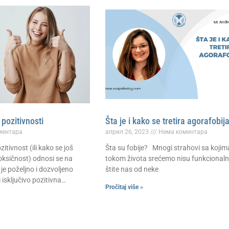
pozitivnosti
Šta je i kako se tretira agorafobij
ментара
април 26, 2023
Нема коментара
itivnost (ili kako se još
Šta su fobije? Mnogi strahovi sa kojim
oksičnost) odnosi se na
tokom života srećemo nisu funkcionalni
je poželjno i dozvoljeno
štite nas od neke
 isključivo pozitivna…
Pročitaj više »