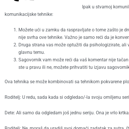
Ipak u stvarnoj komunik
komunikacijske tehnike:
Možete ući u zamku da raspravljate o tome zašto je dru
nije svrha ove tehnike. Važno je samo reći da je konverz
Druga strana vas može optužiti da psihologizirate, ali 
glavnu temu.
Sagovornik vam može reći da vaš komentar nije tačan (n
ste u pravu ili ne, možete prihvatiti tu izjavu sagovornika
Ova tehnika se može kombinovati sa tehnikom pokvarene plo
Roditelj: U redu, sada kada si odgledao/-la svoju omiljenu se
Dete: Ali samo da odgledam još jednu seriju. Ona je vrlo krtka
Roditelj: Ne, moraš da uradiš svoj domaći zadatak za sutra. 