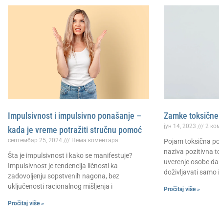
Impulsivnost i impulsivno ponašanje –
Zamke toksične 
јун 14, 2023
2 ко
kada je vreme potražiti stručnu pomoć
септембар 25, 2024
Нема коментара
Pojam toksična poz
naziva pozitivna t
Šta je impulsivnost i kako se manifestuje?
uverenje osobe da 
Impulsivnost je tendencija ličnosti ka
doživljavati samo i
zadovoljenju sopstvenih nagona, bez
uključenosti racionalnog mišljenja i
Pročitaj više »
Pročitaj više »