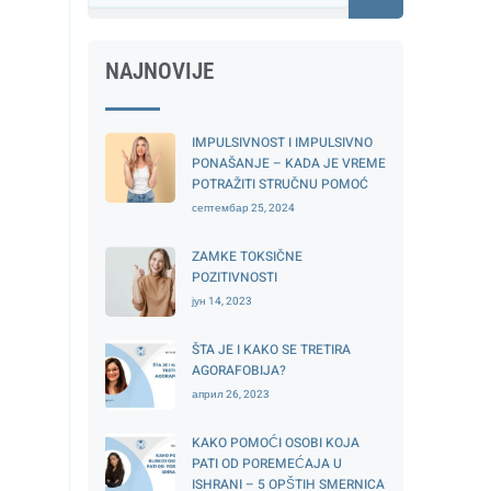
NAJNOVIJE
IMPULSIVNOST I IMPULSIVNO
PONAŠANJE – KADA JE VREME
POTRAŽITI STRUČNU POMOĆ
септембар 25, 2024
ZAMKE TOKSIČNE
POZITIVNOSTI
јун 14, 2023
ŠTA JE I KAKO SE TRETIRA
AGORAFOBIJA?
април 26, 2023
KAKO POMOĆI OSOBI KOJA
PATI OD POREMEĆAJA U
ISHRANI – 5 OPŠTIH SMERNICA