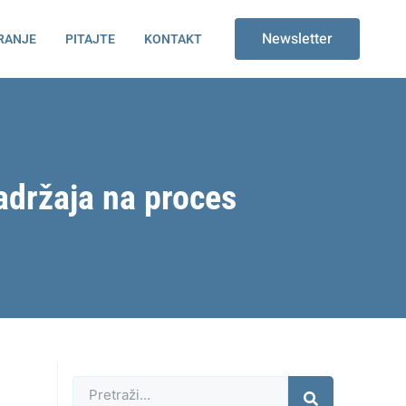
Newsletter
RANJE
PITAJTE
KONTAKT
adržaja na proces
Претрага