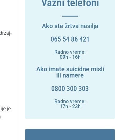
Važni telefoni
Ako ste žrtva nasilja
držaj-
065 54 86 421
Radno vreme:
09h - 16h
Ako imate suicidne misli
ili namere
0800 300 303
Radno vreme:
17h - 23h
je je
o