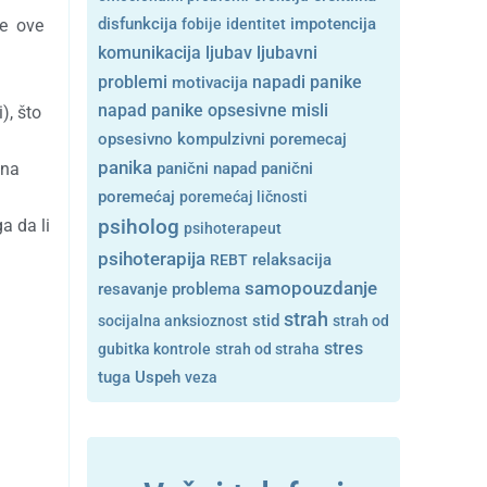
je ove
disfunkcija
fobije
identitet
impotencija
ljubavni
komunikacija
ljubav
problemi
motivacija
napadi panike
opsesivne misli
napad panike
), što
opsesivno kompulzivni poremecaj
panika
 na
panični napad
panični
poremećaj
poremećaj ličnosti
a da li
psiholog
psihoterapeut
psihoterapija
REBT
relaksacija
samopouzdanje
resavanje problema
strah
stid
socijalna anksioznost
strah od
stres
gubitka kontrole
strah od straha
tuga
Uspeh
veza