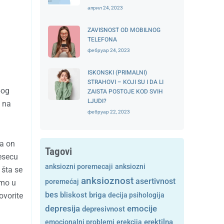
април 24, 2023
ZAVISNOST OD MOBILNOG
TELEFONA
фебруар 24, 2023
ISKONSKI (PRIMALNI)
STRAHOVI – KOJI SU I DA LI
bog
ZAISTA POSTOJE KOD SVIH
LJUDI?
e na
фебруар 22, 2023
 a on
Tagovi
esecu
anksiozni poremecaji
anksiozni
šta se
anksioznost
asertivnost
poremećaj
imo u
bes
bliskost
briga
ovorite
decija psihologija
depresija
emocije
depresivnost
emocionalni problemi
erekcija
erektilna