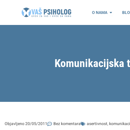
Пређи
Open O n
на
O NAMA
BL
садржај
Komunikacijska t
Objavljeno
20/05/2011
Bez komentara
asertivnost
,
komunikaci