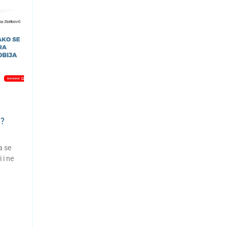
a?
a se
 i ne