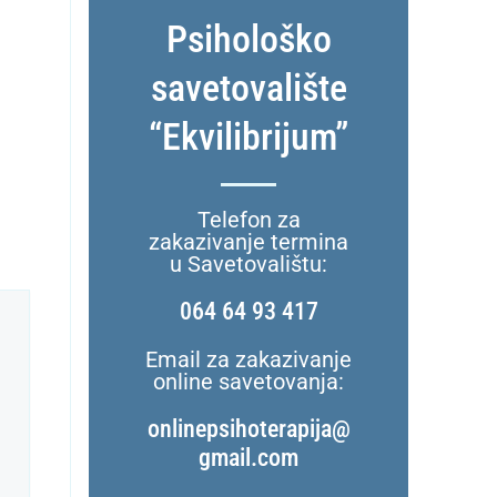
Psihološko
savetovalište
“Ekvilibrijum”
Telefon za
zakazivanje termina
u Savetovalištu:
064 64 93 417
Email za zakazivanje
online savetovanja:
onlinepsihoterapija@
gmail.com