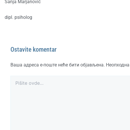
Sanja Marjanović
dipl. psiholog
Ostavite komentar
Ваша адреса е-поште неће бити објављена.
Неопходна
Pišite
ovde…