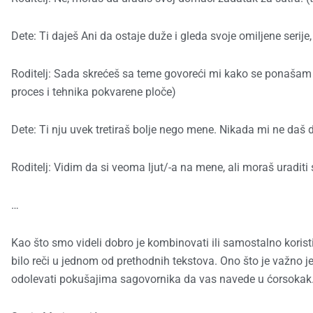
Dete: Ti daješ Ani da ostaje duže i gleda svoje omiljene serije
Roditelj: Sada skrećeš sa teme govoreći mi kako se ponašam
proces i tehnika pokvarene ploče)
Dete: Ti nju uvek tretiraš bolje nego mene. Nikada mi ne da
Roditelj: Vidim da si veoma ljut/-a na mene, ali moraš uraditi
…
Kao što smo videli dobro je kombinovati ili samostalno koristi
bilo reči u jednom od prethodnih tekstova. Ono što je važno je
odolevati pokušajima sagovornika da vas navede u ćorsokak