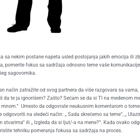
 sa nekim postane napeta usled postojanja jakih emocija ili z
želja, pomerite fokus sa sadržaja odnosno teme vaše komunikacij
šeg sagovornika.
van način zatražite od svog partnera da više razgovara sa vama,
liš da te ja ignorišem? Zašto? Sećam se da si TI na medenom m
sa mnom.“ Umesto da odgovrate neukusnim komentarom o tome 
 je odgovoriti na sledeći način: ,, Sada skrećemo sa teme“, ,, Ulaz
 stvarima“ ili ,, Izgleda da si ljut/-a na mene?“. Kada ovako odg
ristite tehniku pomeranja fokusa sa sadržaja na proces.