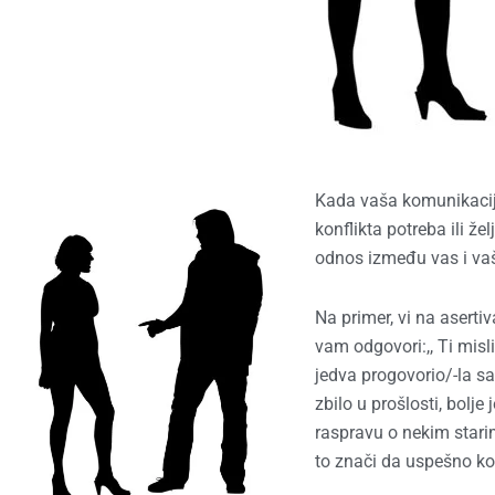
Kada vaša komunikacija
konflikta potreba ili 
odnos između vas i va
Na primer, vi na aserti
vam odgovori:,, Ti mis
jedva progovorio/-la 
zbilo u prošlosti, bolje
raspravu o nekim starim
to znači da uspešno ko