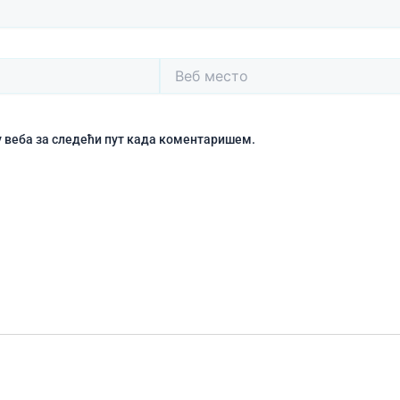
Веб
место
чу веба за следећи пут када коментаришем.